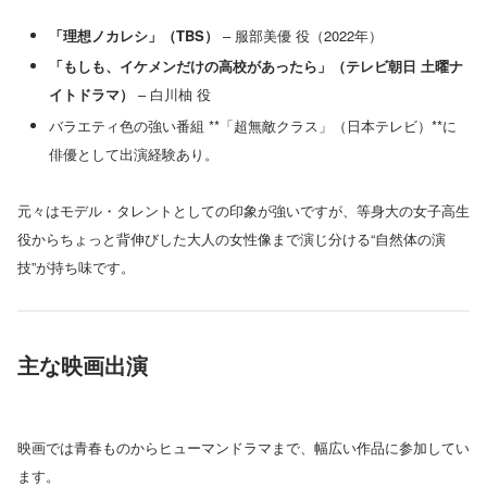
「理想ノカレシ」（TBS）
– 服部美優 役（2022年）
「もしも、イケメンだけの高校があったら」（テレビ朝日 土曜ナ
イトドラマ）
– 白川柚 役
バラエティ色の強い番組 **「超無敵クラス」（日本テレビ）**に
俳優として出演経験あり。
元々はモデル・タレントとしての印象が強いですが、等身大の女子高生
役からちょっと背伸びした大人の女性像まで演じ分ける“自然体の演
技”が持ち味です。
主な映画出演
映画では青春ものからヒューマンドラマまで、幅広い作品に参加してい
ます。