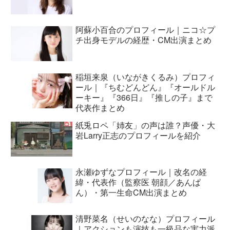
阿蘇小百合のプロフィール｜ニコ☆プ
チ出身モデルの経歴・CM出演まとめ
稲垣来泉（いながきくるみ）プロフィ
ール｜『ちむどんどん』『オールドル
ーキー』『366日』『推しの子』まで
代表作まとめ
紙兎ロペ「姉友」の声は誰？声優・大
岩Larry正志のプロフィールを紹介
永瀬ゆずなプロフィール｜改名の経
緯・代表作（監察医 朝顔／あんぱ
ん）・第一生命CM出演まとめ
清野菜名（せいのなな）プロフィール
｜アクションも演技も一級品な実力派