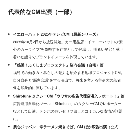
代表的なCM出演（一部）
イエローハット 2025年テレビCM（最新シリーズ）
2025年10月2日から放送開始。カー用品店・イエローハットの“安
心のカーライフ”を象徴する存在として登場し、明るい笑顔と落ち
着いた語りでブランドイメージを体現しています。
「感働！ふくしまプロジェクト」脳内会議（自宅）篇
福島での働き方・暮らしの魅力を紹介する地域プロジェクトCM。
自分自身と“脳内会議”をする演出で、将来を考える等身大の若者
像を印象的に演じています。
Shirofune タクシーCM「ウワサの広告代理店潜入レポート！」篇
広告運用自動化ツール「Shirofune」のタクシーCMでレポーター
役として出演。テンポの良いセリフ回しとコミカルな表情が話題
に。
農心ジャパン「辛ラーメン焼きそば」CM ほか広告出演
（公式