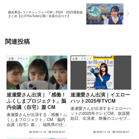
藤嶌果歩×コーチャンフォーCM｜2024・2025最新版
まとめ【公式YouTube公開／若葉台店ロケ】
関連投稿
企業・ブランド
企業・ブランド
速瀬愛さん出演｜「感働！
速瀬愛さん出演｜イエロー
ふくしまプロジェクト」脳
ハット2025年TVCM
内会議（自宅）篇 CM
速瀬愛さんが出演するイエローハ
ットの2025年テレビCM。放送開
速瀬愛さんが出演する「感働！ふ
始日、出演者、映像のコンセプト
くしまプロジェクト」CM「脳内
など、わかりやすく基本情報を整
会議（自宅）篇」。福島県の仕
理して紹介します。
事・暮らしを応援するメッセージ
2025.11.16
2026.06.27
2025.11.16
2026.06.27
を、速瀬さんの演技とともに紹