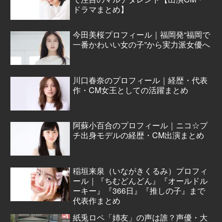
ドラマまとめ】
今田美桜プロフィール｜福岡発“福岡で
一番かわいい女の子”から実力派女優へ
川口春奈のプロフィール｜経歴・代表
作・CM女王としての活躍まとめ
阿蘇小百合のプロフィール｜ニコ☆プ
チ出身モデルの経歴・CM出演まとめ
稲垣来泉（いながきくるみ）プロフィ
ール｜『ちむどんどん』『オールドル
ーキー』『366日』『推しの子』まで
代表作まとめ
紙兎ロペ「姉友」の声は誰？声優・大