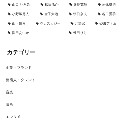
山口 ひろみ
松田るか
飯島寛騎
岩永徹也
小野塚勇人
金子大地
朝日奈央
谷口愛季
山下瞳月
ウカスカジー
北野武
砂田アトム
園田あいか
幾田りら
カテゴリー
企業・ブランド
芸能人・タレント
音楽
映画
エンタメ