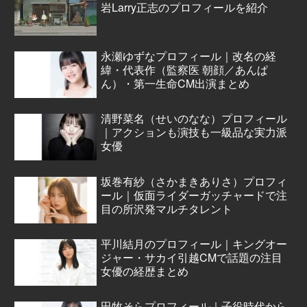
岩Larry正志のプロフィールを紹介
永瀬ゆずなプロフィール｜改名の経
緯・代表作（監察医 朝顔／あんぱ
ん）・第一生命CM出演まとめ
清野菜名（せいのなな）プロフィール
｜アクションも演技も一級品な実力派
女優
坂巻有紗（さかまきありさ）プロフィ
ール｜仮面ライダーガッチャードで注
目の所沢発マルチタレント
平川結月のプロフィール｜キングオー
ジャー・サカイ引越CMで話題の注目
女優の経歴まとめ
田牧そらプロフィール｜子役時代から