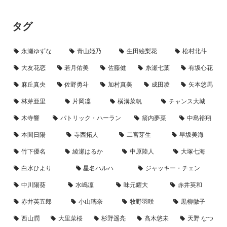
タグ
永瀬ゆずな
青山姫乃
生田絵梨花
松村北斗
大友花恋
若月佑美
佐藤健
糸瀬七葉
有坂心花
麻丘真央
佐野勇斗
加村真美
成田凌
矢本悠馬
林芽亜里
片岡凜
横溝菜帆
チャンス大城
木寺響
パトリック・ハーラン
箭内夢菜
中島裕翔
本間日陽
寺西拓人
二宮芽生
早坂美海
竹下優名
綾瀬はるか
中原陸人
大塚七海
白水ひより
星名ハルハ
ジャッキー・チェン
中川陽葵
水嶋凜
味元耀大
赤井英和
赤井英五郎
小山璃奈
牧野羽咲
黒柳徹子
西山潤
大里菜桜
杉野遥亮
髙木悠未
天野 なつ