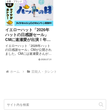
介。CMの背景、コンセプト、出
企業・ブランド
演者情報を整理しました。
イエローハット「2026年
ハットの日感謝セール」
CMに速瀬愛が出演！年に
一度のお得なセールを爽や
イエローハット「2026年ハット
かにPR
の日感謝セール」CMが公開され
ました。CMには速瀬愛さんが出
演し、年に一度の感謝セールを明
2026.07.31
るく紹介しています。毎年恒例の
「ハットの日」に合わせたキャン
ペーンで、タイヤやカー用品など
ホーム
芸能人・タレント
のお得なセール情報を発信。速...