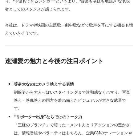
り、“俳優もできるシンガー”というより、“音楽も演技も地続き”な表現
者としてのスタンスが感じられます。
今後は、ドラマや映画の主題歌・劇中歌などで歌声を耳にする機会も増
えていきそうです。
速瀬愛の魅力と今後の注目ポイント
等身大なのにカメラ映えする表情
制服姿から大人っぽいスタイリングまで違和感なくハマり、写真
映え・映像映えの両方を兼ね備えたビジュアルが大きな武器で
す。
“リポーター出身”ならではのトーク力
「王様のブランチ」で培ったコメント力とリアクションの豊かさ
は、情報番組やバラエティはもちろん、企業CMのナレーションや