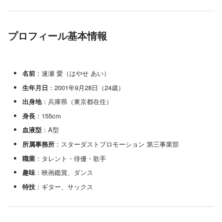
プロフィール基本情報
名前
：速瀬 愛（はやせ あい）
生年月日
：2001年9月28日（24歳）
出身地
：兵庫県（東京都在住）
身長
：155cm
血液型
：A型
所属事務所
：スターダストプロモーション 第三事業部
職業
：タレント・俳優・歌手
趣味
：映画鑑賞、ダンス
特技
：ギター、サックス