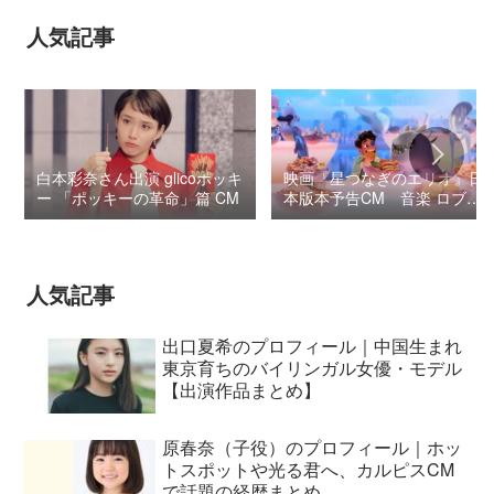
人気記事
白本彩奈さん出演 glicoポッキ
映画『星つなぎのエリオ』日
ー 「ポッキーの革命」篇 CM
本版本予告CM 音楽 ロブ・
シモンセン /
BUMP OF CHICKEN 7/3“七
夕ジャパンプレミア”
人気記事
出口夏希のプロフィール｜中国生まれ
東京育ちのバイリンガル女優・モデル
【出演作品まとめ】
原春奈（子役）のプロフィール｜ホッ
トスポットや光る君へ、カルピスCM
で話題の経歴まとめ