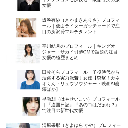
女優
坂巻有紗（さかまきありさ）プロフィ
ール｜仮面ライダーガッチャードで注
目の所沢発マルチタレント
平川結月のプロフィール｜キングオー
ジャー・サカイ引越CMで話題の注目
女優の経歴まとめ
田牧そらプロフィール｜子役時代から
活躍する実力派若手女優【突撃！カネ
オくん・リュウソウジャー・映画AI崩
壊ほか】
早瀬憩（はやせいこい）プロフィール
｜『違国日記』『あのコはだぁれ？』
で注目の新世代女優
清原果耶（きよはら かや）プロフィー