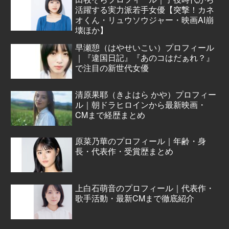
活躍する実力派若手女優【突撃！カネ
オくん・リュウソウジャー・映画AI崩
壊ほか】
早瀬憩（はやせいこい）プロフィール
｜『違国日記』『あのコはだぁれ？』
で注目の新世代女優
清原果耶（きよはら かや）プロフィー
ル｜朝ドラヒロインから最新映画・
CMまで経歴まとめ
原菜乃華のプロフィール｜年齢・身
長・代表作・受賞歴まとめ
上白石萌音のプロフィール｜代表作・
歌手活動・最新CMまで徹底紹介