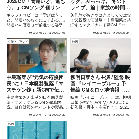
2025CM「間違いと、進も
ック、みっっけ。 冬のド
う。」CMソング 個リン
ライブ』篇｜家族の時間を
描く新CMを物語で紹介
キャッチコピーは「学びはきっ
矢作兼がおぎやはぎとしてではな
と、間違いのなかにこそある。」
く父親役で初登場！中島瑠菜と共
間違いを否定せず前進する姿勢を
演するマクドナルド新CM『マッ
力強く訴えています。このCMで
ク、みっっけ。 冬のドライブ』
2025.06.22
2026.01.09
2026.01.09
2026.06.27
は “間違えてしまう自分”と“そこ
篇のストーリーと見どころを丁寧
から学ぼうとする自分”の対話を
に解説。
企業・ブランド
映画
映し、受験勉強における失敗の肯
定と成長のプロセスを描いて...
中島瑠菜が“元気の応援団
柳明日菜さん主演 / 監督 映
長”に！日本臓器製薬「マ
画 『レイニーブルー』予
スチゲン錠」新CMで伝え
告編 CM＆ロケ地情報 挿
る毎日の鉄分ケア
入歌 徳永英明さん 『レイ
中島瑠菜さん出演の日本臓器製
映画『レイニーブルー』は、柳明
ニーブルー』
薬・マスチゲン錠CMを徹底解
日菜 (やなぎ あすな) さんによる
説。貧血対策のポイントや製品の
初監督・脚本・主演作 で、2025
特徴、CMの見どころを紹介。
年7月18日より全国公開されま
2026.01.10
2026.06.27
2025.07.05
2026.01.09
す。あらすじ17歳の中学生〜高
校生・中山蒼（なかやま あお
映画
い）は、熊本県玉東町を舞台に、
俳優・笠智衆さんに憧...