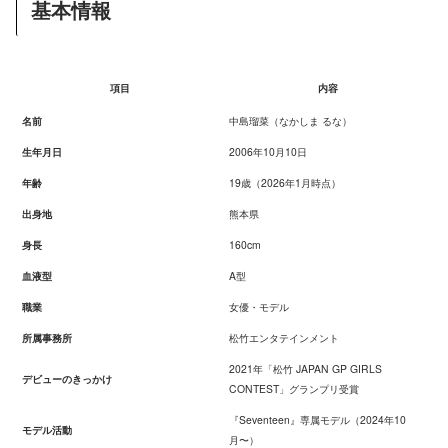
基本情報
項目
内容
名前
中島瑠菜（なかしま るな）
生年月日
2006年10月10日
年齢
19歳（2026年1月時点）
出身地
熊本県
身長
160cm
血液型
A型
職業
女優・モデル
所属事務所
松竹エンタテインメント
2021年「松竹 JAPAN GP GIRLS
デビューのきっかけ
CONTEST」グランプリ受賞
『Seventeen』専属モデル（2024年10
モデル活動
月〜）