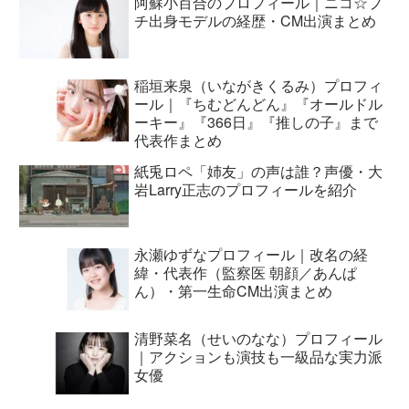
阿蘇小百合のプロフィール｜ニコ☆プ
チ出身モデルの経歴・CM出演まとめ
稲垣来泉（いながきくるみ）プロフィ
ール｜『ちむどんどん』『オールドル
ーキー』『366日』『推しの子』まで
代表作まとめ
紙兎ロペ「姉友」の声は誰？声優・大
岩Larry正志のプロフィールを紹介
永瀬ゆずなプロフィール｜改名の経
緯・代表作（監察医 朝顔／あんぱ
ん）・第一生命CM出演まとめ
清野菜名（せいのなな）プロフィール
｜アクションも演技も一級品な実力派
女優