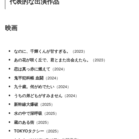
代表的な出演作品
映画
なのに、千輝くんが甘すぎる。
（2023）
あの花が咲く丘で、君とまた出会えたら。
（2023）
恋は真っ赤に燃えて
（2024）
鬼平犯科帳 血闘
（2024）
九十歳。何がめでたい
（2024）
うちの弟どもがすみません
（2024）
新幹線大爆破
（2025）
水の中で深呼吸
（2025）
蔵のある街
（2025）
TOKYOタクシー
（2025）