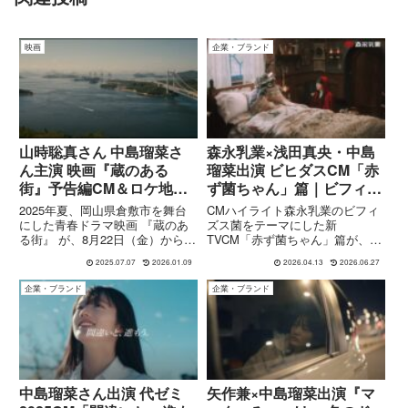
映画
企業・ブランド
山時聡真さん 中島瑠菜さ
森永乳業×浅田真央・中島
ん主演 映画『蔵のある
瑠菜出演 ビヒダスCM「赤
街』予告編CM＆ロケ地情
ず菌ちゃん」篇｜ビフィズ
報 主題歌 手嶌葵さん
ス菌の魅力
2025年夏、岡山県倉敷市を舞台
CMハイライト森永乳業のビフィ
『風につつまれて』
にした青春ドラマ映画 『蔵のあ
ズス菌をテーマにした新
る街』 が、8月22日（金）から全
TVCM「赤ず菌ちゃん」篇が、
国公開されます。（7月25日、倉
2026年4月13日より全国で放映開
2025.07.07
2026.01.09
2026.04.13
2026.06.27
敷市のMOVIX倉敷で先行上映）
始されました。本CMには、ビフ
上映スケジュール情報映画『蔵の
ィズス菌研究員役として浅田真央
企業・ブランド
企業・ブランド
ある街』MOVIX倉敷初日舞台挨
さん、赤ず菌ちゃん役として中島
拶 開催決定！『蔵...
瑠菜さんが出演。さらに、お笑い
ト...
中島瑠菜さん出演 代ゼミ
矢作兼×中島瑠菜出演『マ