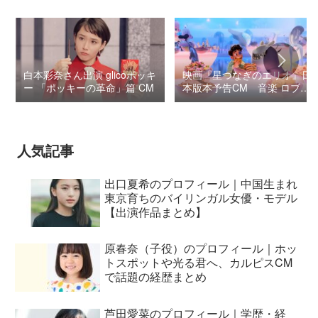
白本彩奈さん出演 glicoポッキ
映画『星つなぎのエリオ』日
ー 「ポッキーの革命」篇 CM
本版本予告CM 音楽 ロブ・
シモンセン /
BUMP OF CHICKEN 7/3“七
夕ジャパンプレミア”
人気記事
出口夏希のプロフィール｜中国生まれ
東京育ちのバイリンガル女優・モデル
【出演作品まとめ】
原春奈（子役）のプロフィール｜ホッ
トスポットや光る君へ、カルピスCM
で話題の経歴まとめ
芦田愛菜のプロフィール｜学歴・経