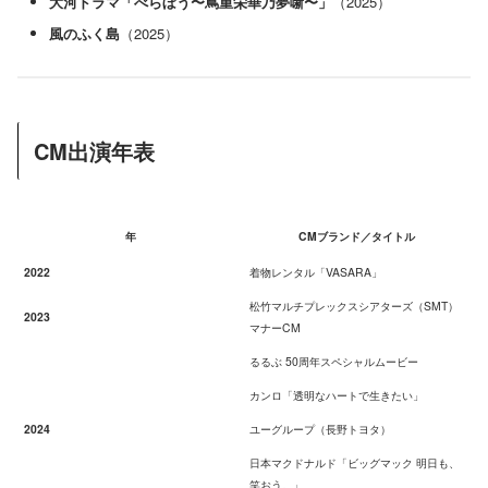
大河ドラマ「べらぼう〜蔦重栄華乃夢噺〜」
（2025）
風のふく島
（2025）
CM出演年表
年
CMブランド／タイトル
2022
着物レンタル「VASARA」
松竹マルチプレックスシアターズ（SMT）
2023
マナーCM
るるぶ 50周年スペシャルムービー
カンロ「透明なハートで生きたい」
2024
ユーグループ（長野トヨタ）
日本マクドナルド「ビッグマック 明日も、
笑おう。」