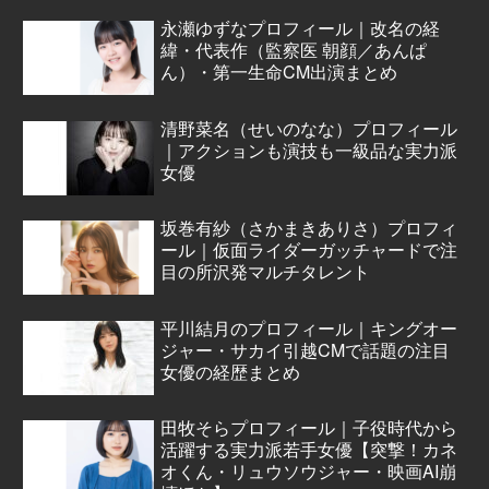
永瀬ゆずなプロフィール｜改名の経
緯・代表作（監察医 朝顔／あんぱ
ん）・第一生命CM出演まとめ
清野菜名（せいのなな）プロフィール
｜アクションも演技も一級品な実力派
女優
坂巻有紗（さかまきありさ）プロフィ
ール｜仮面ライダーガッチャードで注
目の所沢発マルチタレント
平川結月のプロフィール｜キングオー
ジャー・サカイ引越CMで話題の注目
女優の経歴まとめ
田牧そらプロフィール｜子役時代から
活躍する実力派若手女優【突撃！カネ
オくん・リュウソウジャー・映画AI崩