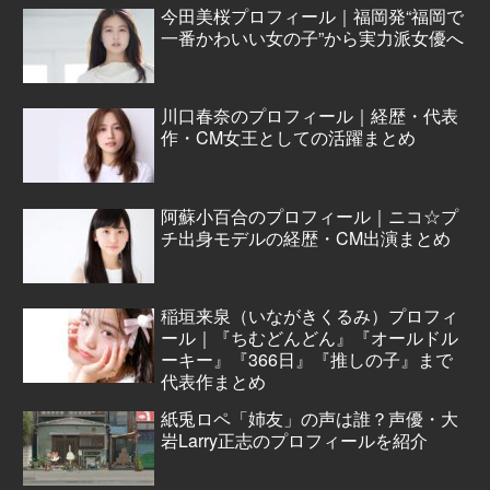
今田美桜プロフィール｜福岡発“福岡で
一番かわいい女の子”から実力派女優へ
川口春奈のプロフィール｜経歴・代表
作・CM女王としての活躍まとめ
阿蘇小百合のプロフィール｜ニコ☆プ
チ出身モデルの経歴・CM出演まとめ
稲垣来泉（いながきくるみ）プロフィ
ール｜『ちむどんどん』『オールドル
ーキー』『366日』『推しの子』まで
代表作まとめ
紙兎ロペ「姉友」の声は誰？声優・大
岩Larry正志のプロフィールを紹介