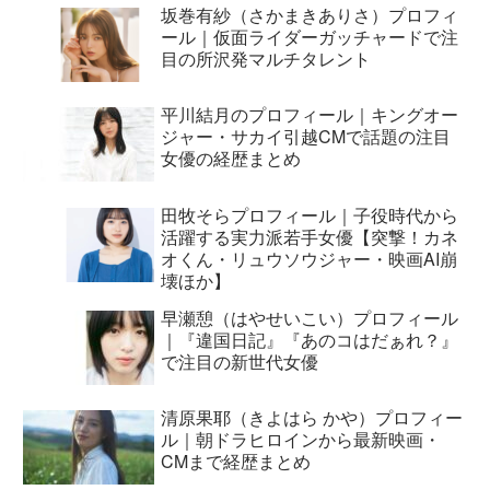
坂巻有紗（さかまきありさ）プロフィ
ール｜仮面ライダーガッチャードで注
目の所沢発マルチタレント
平川結月のプロフィール｜キングオー
ジャー・サカイ引越CMで話題の注目
女優の経歴まとめ
田牧そらプロフィール｜子役時代から
活躍する実力派若手女優【突撃！カネ
オくん・リュウソウジャー・映画AI崩
壊ほか】
早瀬憩（はやせいこい）プロフィール
｜『違国日記』『あのコはだぁれ？』
で注目の新世代女優
清原果耶（きよはら かや）プロフィー
ル｜朝ドラヒロインから最新映画・
CMまで経歴まとめ