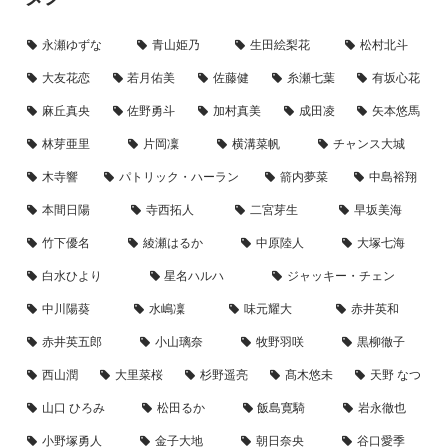
永瀬ゆずな
青山姫乃
生田絵梨花
松村北斗
大友花恋
若月佑美
佐藤健
糸瀬七葉
有坂心花
麻丘真央
佐野勇斗
加村真美
成田凌
矢本悠馬
林芽亜里
片岡凜
横溝菜帆
チャンス大城
木寺響
パトリック・ハーラン
箭内夢菜
中島裕翔
本間日陽
寺西拓人
二宮芽生
早坂美海
竹下優名
綾瀬はるか
中原陸人
大塚七海
白水ひより
星名ハルハ
ジャッキー・チェン
中川陽葵
水嶋凜
味元耀大
赤井英和
赤井英五郎
小山璃奈
牧野羽咲
黒柳徹子
西山潤
大里菜桜
杉野遥亮
髙木悠未
天野 なつ
山口 ひろみ
松田るか
飯島寛騎
岩永徹也
小野塚勇人
金子大地
朝日奈央
谷口愛季