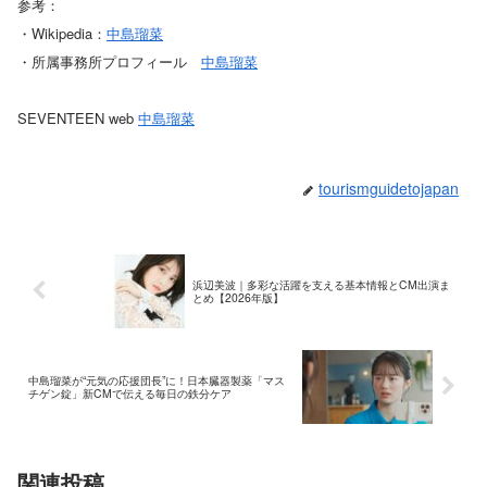
参考：
・Wikipedia：
中島瑠菜
・所属事務所プロフィール
中島瑠菜
SEVENTEEN web
中島瑠菜
tourismguidetojapan
浜辺美波｜多彩な活躍を支える基本情報とCM出演ま
とめ【2026年版】
中島瑠菜が“元気の応援団長”に！日本臓器製薬「マス
チゲン錠」新CMで伝える毎日の鉄分ケア
関連投稿