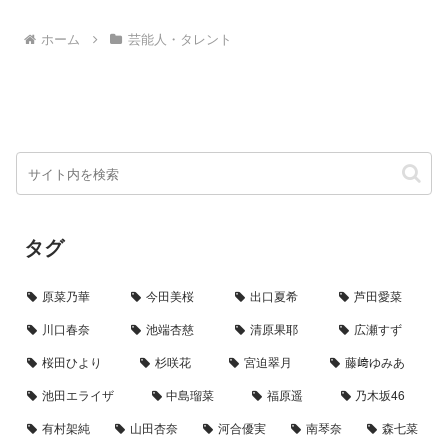
出そうとする女子高生たちの“禁
青春ラブストーリーです。出口夏
断の課外活動”と、不適切で爽快
希さんは、三木直子（通称：ミッ
ホーム
芸能人・タレント
な青春ドラマの見どころをまとめ
キー）役を演じています。ミッ...
ます。
タグ
原菜乃華
今田美桜
出口夏希
芦田愛菜
川口春奈
池端杏慈
清原果耶
広瀬すず
桜田ひより
杉咲花
宮迫翠月
藤﨑ゆみあ
池田エライザ
中島瑠菜
福原遥
乃木坂46
有村架純
山田杏奈
河合優実
南琴奈
森七菜