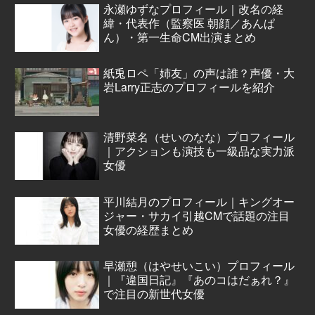
永瀬ゆずなプロフィール｜改名の経
緯・代表作（監察医 朝顔／あんぱ
ん）・第一生命CM出演まとめ
紙兎ロペ「姉友」の声は誰？声優・大
岩Larry正志のプロフィールを紹介
清野菜名（せいのなな）プロフィール
｜アクションも演技も一級品な実力派
女優
平川結月のプロフィール｜キングオー
ジャー・サカイ引越CMで話題の注目
女優の経歴まとめ
早瀬憩（はやせいこい）プロフィール
｜『違国日記』『あのコはだぁれ？』
で注目の新世代女優