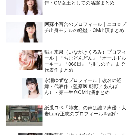
作・CM女王としての活躍まとめ
阿蘇小百合のプロフィール｜ニコ☆プ
チ出身モデルの経歴・CM出演まとめ
稲垣来泉（いながきくるみ）プロフィ
ール｜『ちむどんどん』『オールドル
ーキー』『366日』『推しの子』まで
代表作まとめ
永瀬ゆずなプロフィール｜改名の経
緯・代表作（監察医 朝顔／あんぱ
ん）・第一生命CM出演まとめ
紙兎ロペ「姉友」の声は誰？声優・大
岩Larry正志のプロフィールを紹介
清野菜名（せいのなな）プロフィール