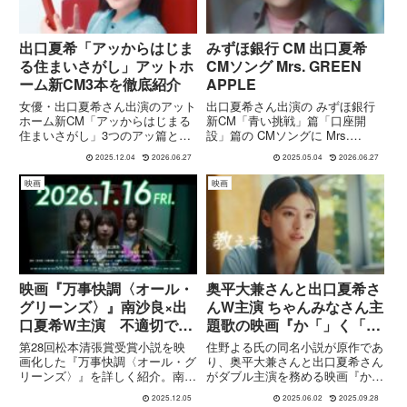
出口夏希「アッからはじま
みずほ銀行 CM 出口夏希
る住まいさがし」アットホ
CMソング Mrs. GREEN
ーム新CM3本を徹底紹介
APPLE
女優・出口夏希さん出演のアット
出口夏希さん出演の みずほ銀行
ホーム新CM「アッからはじまる
新CM「青い挑戦」篇「口座開
住まいさがし」3つのアッ篇と
設」篇の CMソングに Mrs.
「住まいとつながる赤い糸」出会
GREEN APPLE「ニュー・マ
2025.12.04
2026.06.27
2025.05.04
2026.06.27
い篇・通勤通学時間篇を詳しく解
イ・ノーマル」が使用されていま
説。ストーリーや撮影エピソー
す。
映画
映画
ド、キャンペーン情報までまとめ
ました。
映画『万事快調〈オール・
奥平大兼さんと出口夏希さ
グリーンズ〉』南沙良×出
んW主演 ちゃんみなさん主
口夏希W主演 不適切で爽
題歌の映画『か「」く「」
快な青春アウトロー映画の
し「」ご「」と「』予告
第28回松本清張賞受賞小説を映
住野よる氏の同名小説が原作であ
あらすじと見どころ
CM 気になる千葉・新潟
画化した『万事快調〈オール・グ
り、奥平大兼さんと出口夏希さん
リーンズ〉』を詳しく紹介。南沙
がダブル主演を務める映画『か
ロケ地とは
良×出口夏希W主演で、未来が見
「」く「」し「」ご「」と「』
2025.12.05
2025.06.02
2025.09.28
えない田舎町から一攫千金で抜け
は、2025年5月30日に公開された