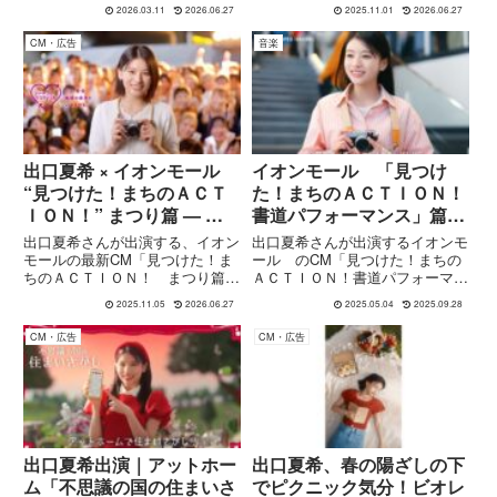
2人」篇が公開されました。本
篇・「アニメ」篇を11／3から放
2026.03.11
2026.06.27
2025.11.01
2026.06.27
CMは、「きもちよさ、と生きて
映開始。未知へ挑む宇宙・世界へ
いく。」というブランドメッセー
羽ばたくアニメ文化を通して、
CM・広告
音楽
ジのもと制作されたシリーズの一
「ともに挑む。ともに実る。」を
つで、今回初めて鈴木亮平さんと
掲げるメッセージと映像を紹介し
出口夏...
ます。
出口夏希 × イオンモール
イオンモール 「見つけ
“見つけた！まちのＡＣＴ
た！まちのＡＣＴＩＯＮ！
ＩＯＮ！” まつり篇 — 地
書道パフォーマンス」篇
域と出会う、モールの新し
出口夏希 CMソング
出口夏希さんが出演する、イオン
出口夏希さんが出演するイオンモ
いかたち
LUCKY TAPES
モールの最新CM「見つけた！ま
ール のCM「見つけた！まちの
ちのＡＣＴＩＯＮ！ まつり篇」
ＡＣＴＩＯＮ！書道パフォーマン
が公開。地域のお祭りや人のつな
ス」篇のCMソングに LUCKY
2025.11.05
2026.06.27
2025.05.04
2025.09.28
がりをテーマに、モールを通じ
TAPES 新曲『ASOBO』が使用
て“まち”と出会う瞬間を描く映像
されています。
CM・広告
CM・広告
を、ブログで詳しく解説します。
出口夏希出演｜アットホー
出口夏希、春の陽ざしの下
ム「不思議の国の住まいさ
でピクニック気分！ビオレ