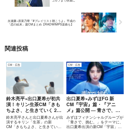
ゴルフまで快適に
永瀬廉×原菜乃華『#プレイリスト聴こうよ』平成の
「恋の結末」篇CMまとめ【RADWIMPS楽曲も】
関連投稿
CM・広告
CM・広告
鈴木亮平×出口夏希が初共
出口夏希×みずほFG 新
演！キリン生茶CM「きも
CM『宇宙』篇・『アニ
ちよさ、と生きていく 2
メ』篇公開 ― 青さで、挑
人」篇
む。
鈴木亮平さんと出口夏希さんが出
みずほフィナンシャルグループが
演するキリン「生茶」の新
「青さで、挑む。」をテーマに、
CM「きもちよさ、と生きていく
出口夏希出演の新CM「宇宙」