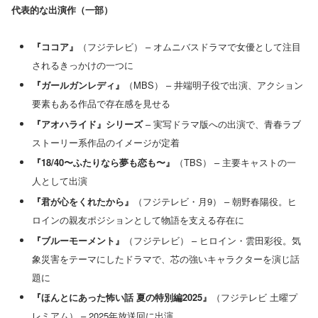
代表的な出演作（一部）
『ココア』
（フジテレビ） – オムニバスドラマで女優として注目
されるきっかけの一つに
『ガールガンレディ』
（MBS） – 井端明子役で出演、アクション
要素もある作品で存在感を見せる
『アオハライド』シリーズ
– 実写ドラマ版への出演で、青春ラブ
ストーリー系作品のイメージが定着
『18/40〜ふたりなら夢も恋も〜』
（TBS） – 主要キャストの一
人として出演
『君が心をくれたから』
（フジテレビ・月9） – 朝野春陽役。ヒ
ロインの親友ポジションとして物語を支える存在に
『ブルーモーメント』
（フジテレビ） – ヒロイン・雲田彩役。気
象災害をテーマにしたドラマで、芯の強いキャラクターを演じ話
題に
『ほんとにあった怖い話 夏の特別編2025』
（フジテレビ 土曜プ
レミアム） – 2025年放送回に出演