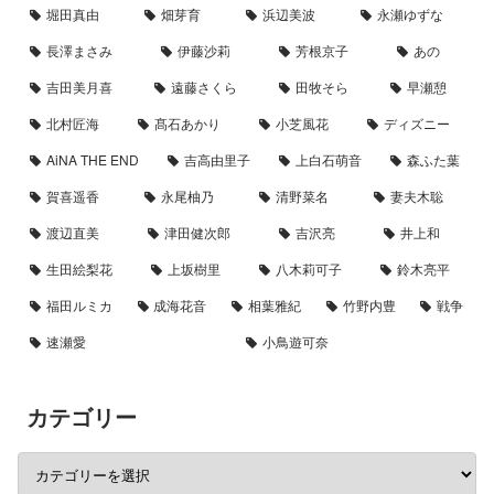
堀田真由
畑芽育
浜辺美波
永瀬ゆずな
長澤まさみ
伊藤沙莉
芳根京子
あの
吉田美月喜
遠藤さくら
田牧そら
早瀬憩
北村匠海
髙石あかり
小芝風花
ディズニー
AiNA THE END
吉高由里子
上白石萌音
森ふた葉
賀喜遥香
永尾柚乃
清野菜名
妻夫木聡
渡辺直美
津田健次郎
吉沢亮
井上和
生田絵梨花
上坂樹里
八木莉可子
鈴木亮平
福田ルミカ
成海花音
相葉雅紀
竹野内豊
戦争
速瀬愛
小鳥遊可奈
カテゴリー