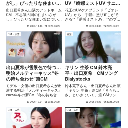
がし」ぴったりな住まい篇
UV「瞬感ミストUV サニー
CM
デイピクニック」CM
出口夏希さん出演のアットホーム
花王のUVケアブランド「ビオレ
CM「不思議の国の住まいさが
UV」から、手軽に塗り直しがで
し」ぴったりな住まい篇について
きる**「瞬感ミストUV」**のプロ
紹介。物語の世界に入り込んだよ
モーション動画「サニーデイピク
2025.11.16
2026.06.27
2026.03.08
2026.06.27
うな幻想的な演出と、出口さんの
ニック」が公開されています。
透明感ある存在感が魅力。住まい
CMには女優・モデルの出口夏希
CM・広告
音楽
探しの楽しさを描いた注目のCM
さんが出演し、外出先でもさっと
です。
使えるミストタイプの日焼け...
出口夏希が雪景色で待つ…
キリン 生茶 CM 鈴木亮
明治メルティーキッス“冬
平・出口夏希 CMソング
の待ち合わせ”篇CM
Bialystocks
モデル・女優の出口夏希さんが出
鈴木亮平さん・出口夏希さん出演
演する明治『メルティーキッス』
「キリン 生茶」新CM「きもちよ
2025年冬の新CM『冬の待ち合わ
さ、といきていく」篇 CMソング
せ』篇。白コートに雪の舞う時計
に ビアリストックスさん-差し色-
2025.10.21
2026.06.27
2025.05.03
2025.09.28
台、友人との再会と“一粒チョ
が使用されています。
コ”が織りなす冬のしあわせシー
CM・広告
CM・広告
ンを紹介します。