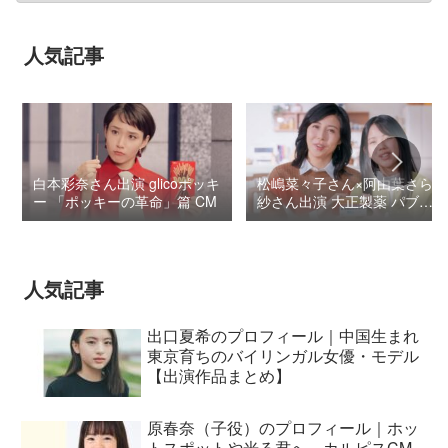
人気記事
白本彩奈さん出演 glicoポッキ
松嶋菜々子さん×阿由葉さら
ー 「ポッキーの革命」篇 CM
紗さん出演 大正製薬 パブロ
ンSゴールドW『いましよう
とおもってたー』篇CM
人気記事
出口夏希のプロフィール｜中国生まれ
東京育ちのバイリンガル女優・モデル
【出演作品まとめ】
原春奈（子役）のプロフィール｜ホッ
トスポットや光る君へ、カルピスCM