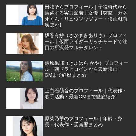
田牧そらプロフィール｜子役時代から
活躍する実力派若手女優【突撃！カネ
オくん・リュウソウジャー・映画AI崩
壊ほか】
坂巻有紗（さかまきありさ）プロフィ
ール｜仮面ライダーガッチャードで注
目の所沢発マルチタレント
清原果耶（きよはら かや）プロフィー
ル｜朝ドラヒロインから最新映画・
CMまで経歴まとめ
上白石萌音のプロフィール｜代表作・
歌手活動・最新CMまで徹底紹介
原菜乃華のプロフィール｜年齢・身
長・代表作・受賞歴まとめ