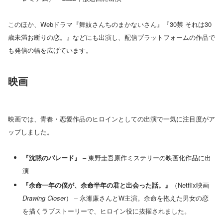
このほか、Webドラマ『舞妓さんちのまかないさん』『30禁 それは30
歳未満お断りの恋。』などにも出演し、配信プラットフォームの作品で
も発信の幅を広げています。
映画
映画では、青春・恋愛作品のヒロインとしての出演で一気に注目度がア
ップしました。
『沈黙のパレード』
– 東野圭吾原作ミステリーの映画化作品に出
演
『余命一年の僕が、余命半年の君と出会った話。』
（Netflix映画
Drawing Closer
） – 永瀬廉さんとW主演。余命を抱えた男女の恋
を描くラブストーリーで、ヒロイン役に抜擢されました。