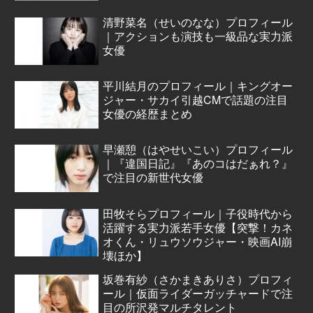
清野菜名（せいのなな）プロフィール
｜アクションも演技も一級品な実力派
女優
平川結月のプロフィール｜キングオー
ジャー・サカイ引越CMで話題の注目
女優の経歴まとめ
早瀬憩（はやせいこい）プロフィール
｜『違国日記』『あのコはだぁれ？』
で注目の新世代女優
田牧そらプロフィール｜子役時代から
活躍する実力派若手女優【突撃！カネ
オくん・リュウソウジャー・映画AI崩
壊ほか】
坂巻有紗（さかまきありさ）プロフィ
ール｜仮面ライダーガッチャードで注
目の所沢発マルチタレント