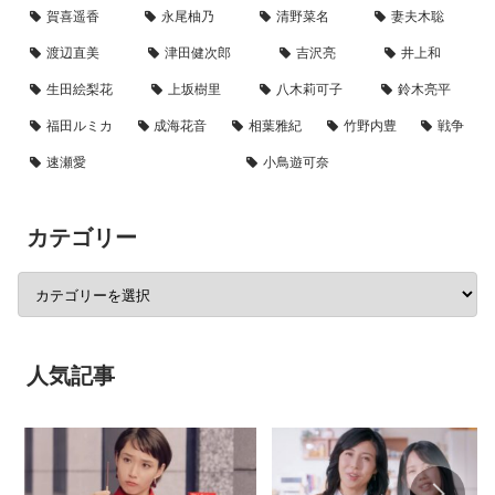
賀喜遥香
永尾柚乃
清野菜名
妻夫木聡
渡辺直美
津田健次郎
吉沢亮
井上和
生田絵梨花
上坂樹里
八木莉可子
鈴木亮平
福田ルミカ
成海花音
相葉雅紀
竹野内豊
戦争
速瀬愛
小鳥遊可奈
カテゴリー
人気記事