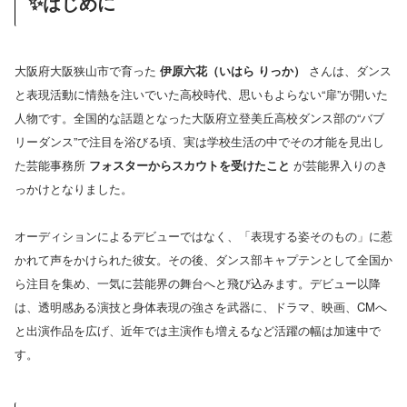
✨はじめに
大阪府大阪狭山市で育った
伊原六花（いはら りっか）
さんは、ダンス
と表現活動に情熱を注いでいた高校時代、思いもよらない“扉”が開いた
人物です。全国的な話題となった大阪府立登美丘高校ダンス部の“バブ
リーダンス”で注目を浴びる頃、実は学校生活の中でその才能を見出し
た芸能事務所
フォスターからスカウトを受けたこと
が芸能界入りのき
っかけとなりました。
オーディションによるデビューではなく、「表現する姿そのもの」に惹
かれて声をかけられた彼女。その後、ダンス部キャプテンとして全国か
ら注目を集め、一気に芸能界の舞台へと飛び込みます。デビュー以降
は、透明感ある演技と身体表現の強さを武器に、ドラマ、映画、CMへ
と出演作品を広げ、近年では主演作も増えるなど活躍の幅は加速中で
す。