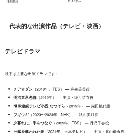
活動開始
2017年〜
代表的な出演作品（テレビ・映画）
テレビドラマ
以下は主要な出演ドラマです：
チア☆ダン
（2018年、TBS） — 麻生芙美役
明治東亰恋伽
（2019年） — 主演・綾月芽衣役
NHK連続テレビ小説 なつぞら
（2019年） — 森田桃代役
ブギウギ
（2023〜2024年、NHK） — 秋山美月役
夕暮れに、手をつなぐ
（2023年、TBS） — 丹沢千春役
肝臓を奪われた妻
（2024年、日本テレビ） — 主演・北山優香役