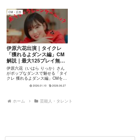
CM・広告
伊原六花出演｜タイクレ
「獲れるよダンス編」CM
解説｜最大125プレイ無料
で楽しむ方法
伊原六花（いはら りっか）さん
がポップなダンスで魅せる「タイ
クレ 獲れるよダンス編」CMを紹
介。YouTubeで話題のオンライン
2026.01.10
2026.06.27
クレーンゲーム「タイクレ」の魅
力や最大125プレイ無料キャンペ
ーン情報まで詳しく解説。遊び方
ホーム
芸能人・タレント
と見どころもチェック！