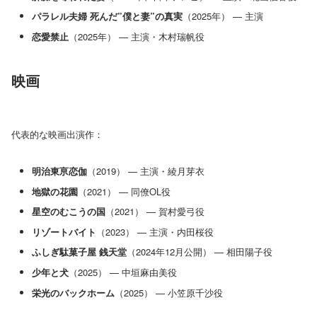
パラレル夫婦 死んだ”僕と妻”の真実
（2025年） — 主演
恋愛禁止
（2025年） — 主演・木村瑞帆役
映画
代表的な映画出演作：
明治東亰恋伽
（2019） — 主演・綾月芽衣
地獄の花園
（2021） — 同僚OL役
星空のむこうの国
（2021） — 賀村愛弓役
リゾートバイト
（2023） — 主演・内田桜役
ふしぎ駄菓子屋 銭天堂
（2024年12月公開） — 相田陽子役
少年と犬
（2025） — 中垣麻由美役
栄光のバックホーム
（2025） — 小笠原千沙役