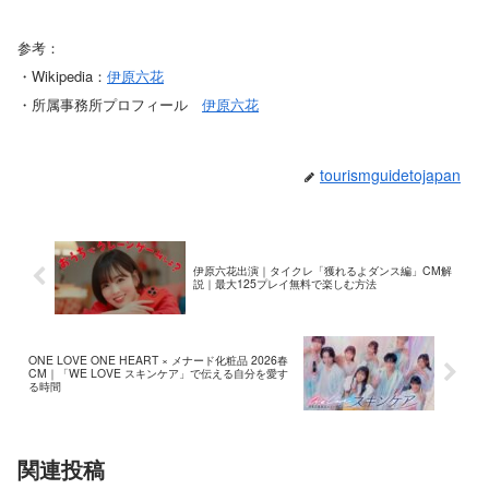
参考：
・Wikipedia：
伊原六花
・所属事務所プロフィール
伊原六花
tourismguidetojapan
伊原六花出演｜タイクレ「獲れるよダンス編」CM解
説｜最大125プレイ無料で楽しむ方法
ONE LOVE ONE HEART × メナード化粧品 2026春
CM｜「WE LOVE スキンケア」で伝える自分を愛す
る時間
関連投稿