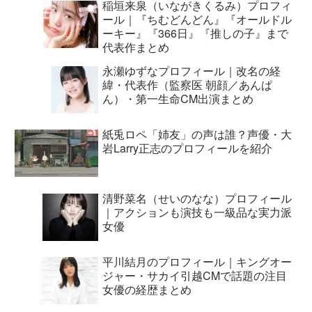
稲垣来泉（いながきくるみ）プロフィ
ール｜『ちむどんどん』『オールドル
ーキー』『366日』『推しの子』まで
代表作まとめ
永瀬ゆずなプロフィール｜改名の経
緯・代表作（監察医 朝顔／あんぱ
ん）・第一生命CM出演まとめ
紙兎ロペ「姉友」の声は誰？声優・大
岩Larry正志のプロフィールを紹介
清野菜名（せいのなな）プロフィール
｜アクションも演技も一級品な実力派
女優
平川結月のプロフィール｜キングオー
ジャー・サカイ引越CMで話題の注目
女優の経歴まとめ