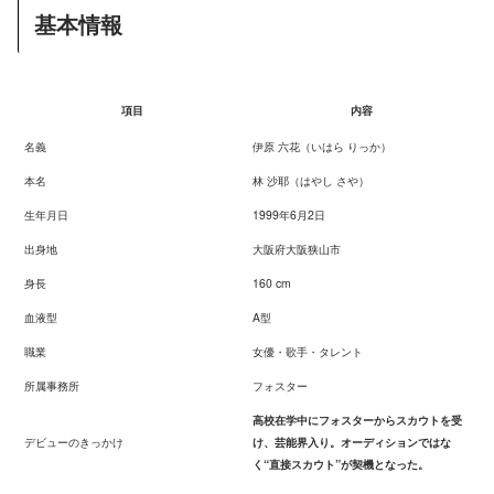
基本情報
項目
内容
名義
伊原 六花（いはら りっか）
本名
林 沙耶（はやし さや）
生年月日
1999年6月2日
出身地
大阪府大阪狭山市
身長
160 cm
血液型
A型
職業
女優・歌手・タレント
所属事務所
フォスター
高校在学中にフォスターからスカウトを受
デビューのきっかけ
け、芸能界入り。オーディションではな
く“直接スカウト”が契機となった。