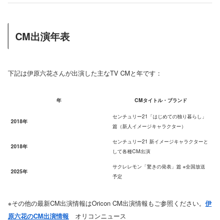
CM出演年表
下記は伊原六花さんが出演した主なTV CMと年です：
年
CMタイトル・ブランド
センチュリー21「はじめての独り暮らし」
2018年
篇（新人イメージキャラクター）
センチュリー21 新イメージキャラクターと
2018年
して各種CM出演
サクレレモン「驚きの発表」篇 ※全国放送
2025年
予定
※その他の最新CM出演情報はOricon CM出演情報もご参照ください。
伊
原六花のCM出演情報
オリコンニュース