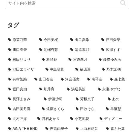
タグ
原菜乃華
今田美桜
出口夏希
芦田愛菜
川口春奈
池端杏慈
清原果耶
広瀬すず
桜田ひより
杉咲花
宮迫翠月
藤﨑ゆみあ
池田エライザ
中島瑠菜
福原遥
乃木坂46
有村架純
山田杏奈
河合優実
南琴奈
森七菜
堀田真由
畑芽育
浜辺美波
永瀬ゆずな
長澤まさみ
伊藤沙莉
芳根京子
あの
吉田美月喜
遠藤さくら
田牧そら
早瀬憩
北村匠海
髙石あかり
小芝風花
ディズニー
AiNA THE END
吉高由里子
上白石萌音
森ふた葉