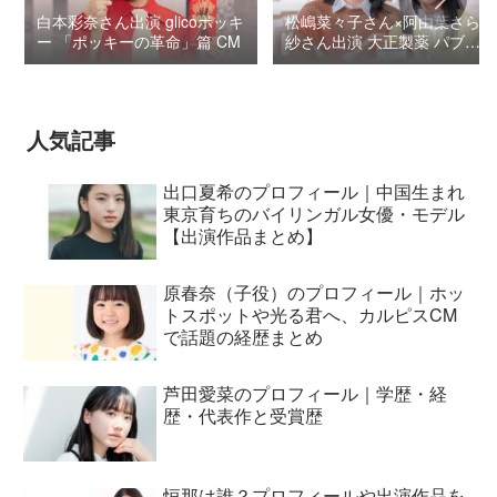
白本彩奈さん出演 glicoポッキ
松嶋菜々子さん×阿由葉さら
ー 「ポッキーの革命」篇 CM
紗さん出演 大正製薬 パブロ
ンSゴールドW『いましよう
とおもってたー』篇CM
人気記事
出口夏希のプロフィール｜中国生まれ
東京育ちのバイリンガル女優・モデル
【出演作品まとめ】
原春奈（子役）のプロフィール｜ホッ
トスポットや光る君へ、カルピスCM
で話題の経歴まとめ
芦田愛菜のプロフィール｜学歴・経
歴・代表作と受賞歴
恒那は誰？プロフィールや出演作品を