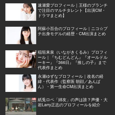
速瀬愛プロフィール｜王様のブランチ
で注目のマルチタレント【出演CM・
ドラマまとめ】
阿蘇小百合のプロフィール｜ニコ☆プ
チ出身モデルの経歴・CM出演まとめ
稲垣来泉（いながきくるみ）プロフィ
ール｜『ちむどんどん』『オールドル
ーキー』『366日』『推しの子』まで
代表作まとめ
永瀬ゆずなプロフィール｜改名の経
緯・代表作（監察医 朝顔／あんぱ
ん）・第一生命CM出演まとめ
紙兎ロペ「姉友」の声は誰？声優・大
岩Larry正志のプロフィールを紹介