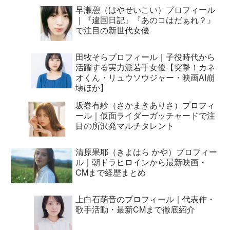
早瀬憩（はやせいこい）プロフィール
｜『違国日記』『あのコはだぁれ？』
で注目の新世代女優
田牧そらプロフィール｜子役時代から
活躍する実力派若手女優【突撃！カネ
オくん・リュウソウジャー・映画AI崩
壊ほか】
坂巻有紗（さかまきありさ）プロフィ
ール｜仮面ライダーガッチャードで注
目の所沢発マルチタレント
清原果耶（きよはら かや）プロフィー
ル｜朝ドラヒロインから最新映画・
CMまで経歴まとめ
上白石萌音のプロフィール｜代表作・
歌手活動・最新CMまで徹底紹介