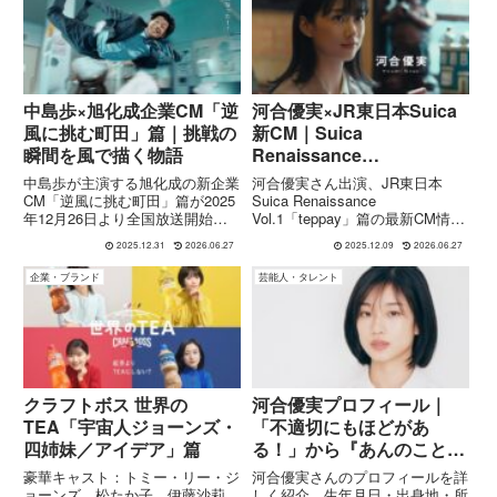
す河合さん この中に、かくれ...
ね。商品名：サントリージン ...
中島歩×旭化成企業CM「逆
河合優実×JR東日本Suica
風に挑む町田」篇｜挑戦の
新CM｜Suica
瞬間を風で描く物語
Renaissance
Vol.1「teppay」篇で新決
中島歩が主演する旭化成の新企業
河合優実さん出演、JR東日本
済サービスを紹介
CM「逆風に挑む町田」篇が2025
Suica Renaissance
年12月26日より全国放送開始。
Vol.1「teppay」篇の最新CM情報
新薬研究開発の挑戦と葛藤
を詳しく解説。2026年秋スター
2025.12.31
2026.06.27
2025.12.09
2026.06.27
を“風”というモチーフで象徴的に
ト予定の新コード決済サービス
表現した物語に迫る。出演者・見
「teppay」で、チャージなし後払
企業・ブランド
芸能人・タレント
どころ・撮影裏話まで。
い・高額決済・電子マネー送金な
どSuicaがどう進化するのか、セ
リフやストーリー、背景もあわせ
て紹介します。
クラフトボス 世界の
河合優実プロフィール｜
TEA「宇宙人ジョーンズ・
「不適切にもほどがあ
四姉妹／アイデア」篇
る！」から『あんのこと』
『ナミビアの砂漠』まで受
豪華キャスト：トミー・リー・ジ
河合優実さんのプロフィールを詳
賞歴と出演作まとめ
ョーンズ、松たか子、伊藤沙莉、
しく紹介。生年月日・出身地・所