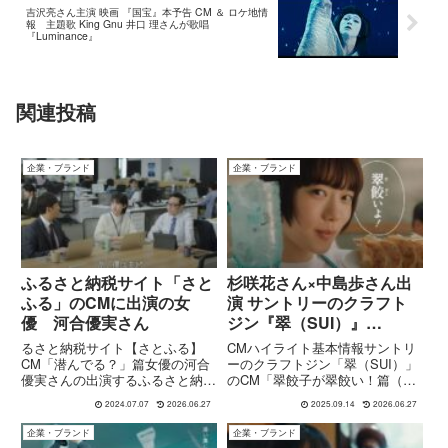
吉沢亮さん主演 映画 『国宝』本予告 CM ＆ ロケ地情
報 主題歌 King Gnu 井口 理さんが歌唱
『Luminance』
関連投稿
企業・ブランド
企業・ブランド
ふるさと納税サイト「さと
杉咲花さん×中島歩さん出
ふる」のCMに出演の女
演 サントリーのクラフト
優 河合優実さん
ジン『翠（SUI）』
CM『翠餃子が翠餃い！
るさと納税サイト【さとふる】
CMハイライト基本情報サントリ
篇』
CM「潜んでる？」篇女優の河合
ーのクラフトジン「翠（SUI）」
優実さんの出演するふるさと納税
のCM「翠餃子が翠餃い！篇（30
サイト【さとふる】のCMがふる
秒／15秒）」について、公式・
2024.07.07
2026.06.27
2025.09.14
2026.06.27
さと納税さとふる公式YouTubeチ
公開情報からわかるところをまと
ャンネルで公開になっていま
めます。言葉遊びと“食との相
企業・ブランド
企業・ブランド
す。"さとふる"気になってるんで
性”を押し出した楽しいCMです