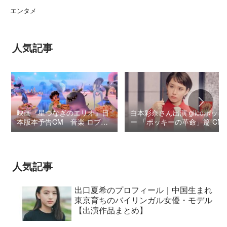
エンタメ
人気記事
映画『星つなぎのエリオ』日
白本彩奈さん出演 glicoポッキ
本版本予告CM 音楽 ロブ・
ー 「ポッキーの革命」篇 CM
シモンセン /
BUMP OF CHICKEN 7/3“七
夕ジャパンプレミア”
人気記事
出口夏希のプロフィール｜中国生まれ
東京育ちのバイリンガル女優・モデル
【出演作品まとめ】