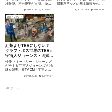
杉咲花、河合優実が出演。10月
属事務所などの基本情報から、
27日から全国オンエアの「クラ
『由宇子の天秤』『サマーフィル
2025.10.23
2026.06.27
2025.12.09
2026.06.21
フトボス 世界のTEA」新TV-
ムにのって』『あんのこと』『ナ
CM「宇宙人ジョーンズ・四姉妹
ミビアの砂漠』、「不適切にもほ
企業・ブランド
／アイデア」篇を、CMストーリ
どがある！」など代表作、受賞
ー、シリーズ商品とともに解説し
歴、CM出演まで一気にまとめま
ます！
す。
紅茶よりTEAにしない？
クラフトボス世界のTEA×
宇宙人ジョーンズ・四姉妹
篇
俳優 トミー・リー・ジョーンズ
が扮する“宇宙人ジョーンズ”が地
球を調査。新TV-CM「宇宙人ジ
ョーンズ・四姉妹」篇に、 松た
2025.10.23
2026.06.27
か子さん×杉咲花さん×河合優実
さん×伊藤沙莉さんが“宇宙人四姉
妹”として登場。「クラフトボス
ホーム
世界のTEA」シリーズ4品発売
中。