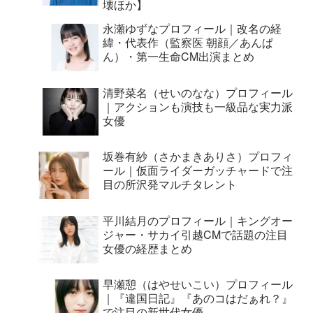
壊ほか】
永瀬ゆずなプロフィール｜改名の経
緯・代表作（監察医 朝顔／あんぱ
ん）・第一生命CM出演まとめ
清野菜名（せいのなな）プロフィール
｜アクションも演技も一級品な実力派
女優
坂巻有紗（さかまきありさ）プロフィ
ール｜仮面ライダーガッチャードで注
目の所沢発マルチタレント
平川結月のプロフィール｜キングオー
ジャー・サカイ引越CMで話題の注目
女優の経歴まとめ
早瀬憩（はやせいこい）プロフィール
｜『違国日記』『あのコはだぁれ？』
で注目の新世代女優