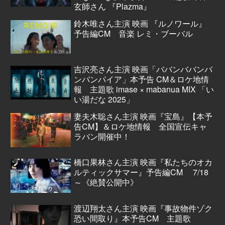
玄師さん 『Plazma』
鈴木唯さん主演 映画 『ルノワール』
予告編CM 音楽 レミ・ブーバル
吉沢亮さん主演 映画「ババンババンバ
ンバンパイア」本予告 CM＆ロケ地情
報 主題歌 imase × mabanua MIX 「い
い湯だな 2025」
妻夫木聡さん主演 映画『宝島』【本予
告CM】＆ロケ地情報 全国宣伝キャ
ラバン開催中！
橋口果林さん主演 映画『私たちのオカ
ルティックサマー』予告編CM 7/18
～《絶賛公開中》
渡辺翔太さん主演 映画『事故物件ゾク
恐い間取り』本予告CM 主題歌