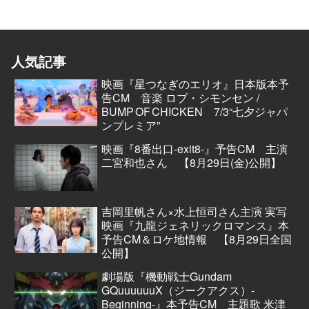
人気記事
映画『星つなぎのエリオ』日本版本予
告CM 音楽 ロブ・シモンセン /
BUMP OF CHICKEN 7/3“七夕ジャパ
ンプレミア”
映画『8番出口-exit8-』予告CM 主演
二宮和也さん 【8月29日(金)公開】
吉岡里帆さん×水上恒司さん主演 実写
映画『九龍ジェネリックロマンス』本
予告CM＆ロケ地情報 【8月29日全国
公開】
劇場版『機動戦士Gundam
GQuuuuuuX（ジークアクス）-
Beginning-』本予告CM 主題歌 米津