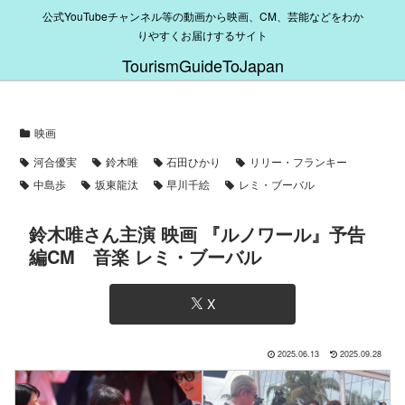
公式YouTubeチャンネル等の動画から映画、CM、芸能などをわか
りやすくお届けするサイト
TourismGuideToJapan
映画
河合優実
鈴木唯
石田ひかり
リリー・フランキー
中島歩
坂東龍汰
早川千絵
レミ・ブーバル
鈴木唯さん主演 映画 『ルノワール』予告
編CM 音楽 レミ・ブーバル
X
2025.06.13
2025.09.28