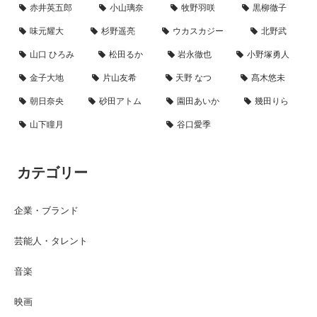
赤井英五郎
小山璃奈
牧野羽咲
黒柳徹子
味元耀大
杉野遥亮
ウカスカジー
北野武
山口 ひろみ
松田るか
岩永徹也
小野塚勇人
金子大地
片山友希
天野 なつ
髙木悠未
朝日奈央
砂田アトム
園田あいか
幾田りら
山下瞳月
谷口愛季
カテゴリー
企業・ブランド
芸能人・タレント
音楽
映画