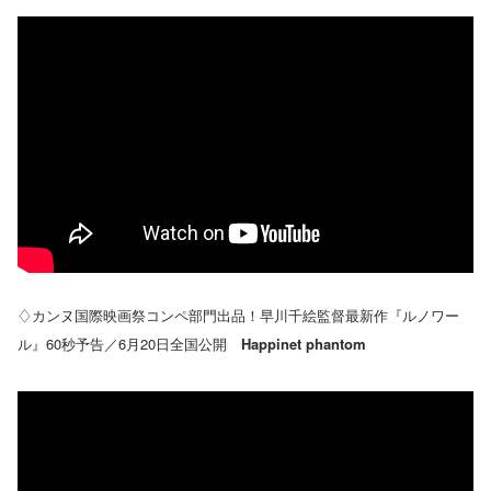
♢カンヌ国際映画祭コンペ部門出品！早川千絵監督最新作『ルノワー
ル』60秒予告／6月20日全国公開
Happinet phantom