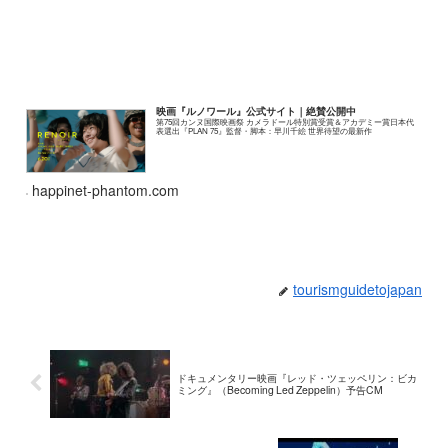
映画『ルノワール』公式サイト｜絶賛公開中
第75回カンヌ国際映画祭 カメラドール特別賞受賞＆アカデミー賞日本代
表選出『PLAN 75』監督・脚本：早川千絵 世界待望の最新作
happinet-phantom.com
tourismguidetojapan
ドキュメンタリー映画『レッド・ツェッペリン：ビカ
ミング』（Becoming Led Zeppelin）予告CM