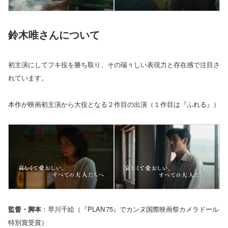
鈴木唯さんについて
初主演にしてフキ役を勝ち取り、その瑞々しい表現力と存在感で注目さ
れています。
本作が映画初主演から大役となる２作目の出演（１作目は『ふれる』）
監督・脚本
：早川千絵（『PLAN 75』でカンヌ国際映画祭カメラドール
特別賞受賞）