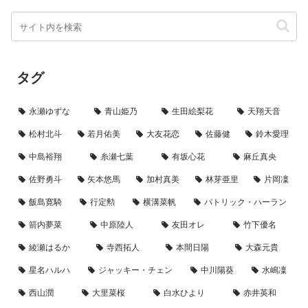
タグ
永瀬ゆずな
青山姫乃
生田絵梨花
天翔天音
松村北斗
若月佑美
大友花恋
佐藤健
鈴木愛理
中島裕翔
糸瀬七葉
有坂心花
麻丘真央
佐野勇斗
矢本悠馬
加村真美
林芽亜里
片岡凜
飯島寛騎
行定勲
横溝菜帆
パトリック・ハーラン
箭内夢菜
中原陸人
友田オレ
竹下優名
綾瀬はるか
寺西拓人
本間日陽
大森元貴
星名ハルハ
ジャッキー・チェン
中川陽葵
水嶋凜
西山潤
大里菜桜
白水ひより
赤井英和