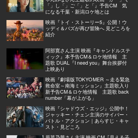
「」し「」ご「」と「』予告CM 気
になる千葉・新潟ロケ地とは
映画『トイ・ストーリー5』公開！ウ
ッディ＆バズが再び冒険へ 見どころを
紹介
阿部寛さん主演 映画『キャンドルステ
ィック』本予告CM＆ロケ地情報 主
題歌 DUAL『I need you』舞台挨拶付
上映あり
映画『劇場版 TOKYO MER ～走る緊急
救命室～南海ミッション』主題歌入り
新予告CM＆ロケ地情報 主題歌 back
number「幕が上がる」
映画『シャドウズ・エッジ』公開中！
ジャッキー・チェン主演のサイバー・
バトル・アクション｜あらすじ・キャ
スト・見どころ
原菜乃華さん主演 映画 CM『見える子