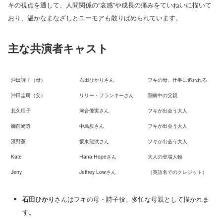
キの視点を通して、人間関係の“哀感”や成長の痛みをていねいに描いて
おり、温かなまなざしとユーモアも散りばめられています。
主な共演者キャスト
沖田詩子（母）
石田ひかりさん
フキの母、仕事に追われる
沖田圭司（父）
リリー・フランキーさん
闘病中の父親
北久理子
河合優実さん
フキが出会う大人
御前崎透
中島歩さん
フキが出会う大人
濱野薫
坂東龍汰さん
フキが出会う大人
Kate
Hana Hopeさん
大人の登場人物
Jerry
Jeffrey Lowさん
（英語名でのクレジット）
石田ひかり
さんはフキの母・詩子役。多忙な母親として描かれま
す。