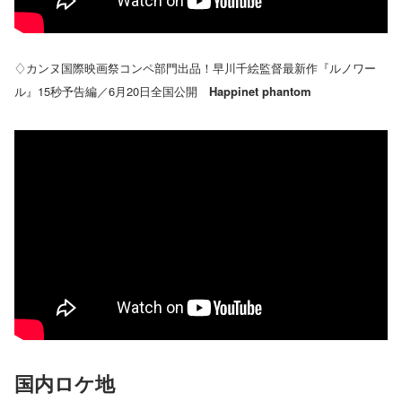
♢カンヌ国際映画祭コンペ部門出品！早川千絵監督最新作『ルノワー
ル』15秒予告編／6月20日全国公開
Happinet phantom
国内ロケ地