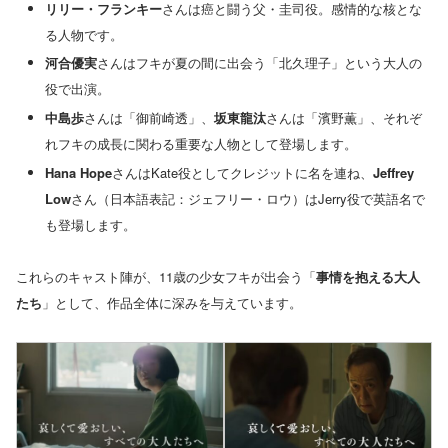
リリー・フランキー
さんは癌と闘う父・圭司役。感情的な核とな
る人物です。
河合優実
さんはフキが夏の間に出会う「北久理子」という大人の
役で出演。
中島歩
さんは「御前崎透」、
坂東龍汰
さんは「濱野薫」、それぞ
れフキの成長に関わる重要な人物として登場します。
Hana Hope
さんはKate役としてクレジットに名を連ね、
Jeffrey
Low
さん（日本語表記：ジェフリー・ロウ）はJerry役で英語名で
も登場します。
これらのキャスト陣が、11歳の少女フキが出会う「
事情を抱える大人
たち
」として、作品全体に深みを与えています。