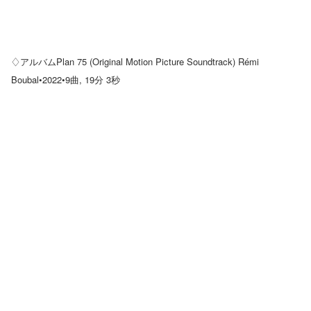
♢アルバムPlan 75 (Original Motion Picture Soundtrack) Rémi
Boubal•2022•9曲, 19分 3秒