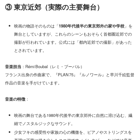
③ 東京近郊（実際の主要舞台）
映画の物語そのものは「
1980年代後半の東京郊外の家や学校
」を
舞台としていますが、これらのシーンもおそらく首都圏近郊での
撮影が行われています。公式には「都内近郊での撮影」があった
とされています。
音楽担当
：Rémi Boubal（レミ・ブーバル）
フランス出身の作曲家で、『PLAN 75』『ルノワール』と早川千絵監督
作品の音楽を手がけています。
音楽の特徴
：
映画の舞台である1980年代後半の東京郊外に自然に溶け込む、繊
細でノスタルジックなサウンド。
少女フキの感受性や家族の心の機微を、ピアノやストリングスを