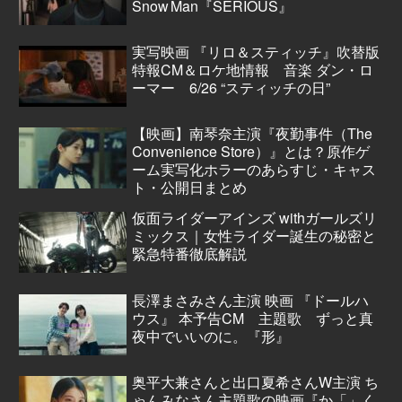
Snow Man『SERIOUS』
実写映画 『リロ＆スティッチ』吹替版
特報CM＆ロケ地情報 音楽 ダン・ロ
ーマー 6/26 “スティッチの日”
【映画】南琴奈主演『夜勤事件（The
Convenience Store）』とは？原作ゲ
ーム実写化ホラーのあらすじ・キャス
ト・公開日まとめ
仮面ライダーアインズ withガールズリ
ミックス｜女性ライダー誕生の秘密と
緊急特番徹底解説
長澤まさみさん主演 映画 『ドールハ
ウス』 本予告CM 主題歌 ずっと真
夜中でいいのに。『形』
奥平大兼さんと出口夏希さんW主演 ち
ゃんみなさん主題歌の映画『か「」く