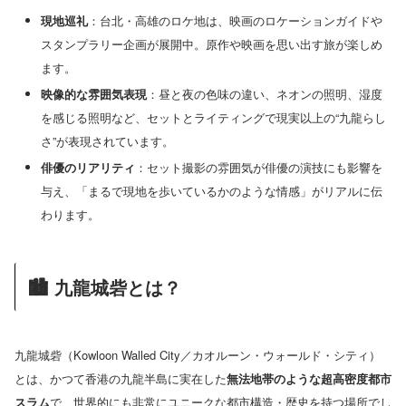
現地巡礼
：台北・高雄のロケ地は、映画のロケーションガイドや
スタンプラリー企画が展開中。原作や映画を思い出す旅が楽しめ
ます。
映像的な雰囲気表現
：昼と夜の色味の違い、ネオンの照明、湿度
を感じる照明など、セットとライティングで現実以上の“九龍らし
さ”が表現されています。
俳優のリアリティ
：セット撮影の雰囲気が俳優の演技にも影響を
与え、「まるで現地を歩いているかのような情感」がリアルに伝
わります。
🏙 九龍城砦とは？
九龍城砦（Kowloon Walled City／カオルーン・ウォールド・シティ）
とは、かつて香港の九龍半島に実在した
無法地帯のような超高密度都市
スラム
で、世界的にも非常にユニークな都市構造・歴史を持つ場所でし