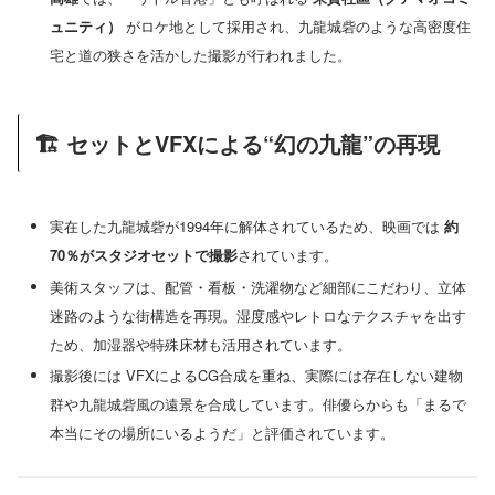
ュニティ）
がロケ地として採用され、九龍城砦のような高密度住
宅と道の狭さを活かした撮影が行われました。
🏗️ セットとVFXによる“幻の九龍”の再現
実在した九龍城砦が1994年に解体されているため、映画では
約
70％がスタジオセットで撮影
されています。
美術スタッフは、配管・看板・洗濯物など細部にこだわり、立体
迷路のような街構造を再現。湿度感やレトロなテクスチャを出す
ため、加湿器や特殊床材も活用されています。
撮影後には VFXによるCG合成を重ね、実際には存在しない建物
群や九龍城砦風の遠景を合成しています。俳優らからも「まるで
本当にその場所にいるようだ」と評価されています。