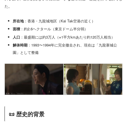
た。
所在地
：香港・九龍城地区（Kai Tak空港の近く）
面積
：約2.6ヘクタール（東京ドーム半分弱）
人口
：最盛期には約3万人（※1平方kmあたり約120万人相当）
解体時期
：1993〜1994年に完全撤去され、現在は「九龍寨城公
園」として整備
📜 歴史的背景