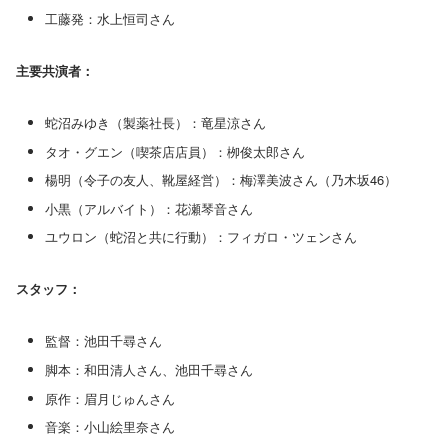
工藤発：水上恒司さん
主要共演者：
蛇沼みゆき（製薬社長）：竜星涼さん
タオ・グエン（喫茶店店員）：栁俊太郎さん
楊明（令子の友人、靴屋経営）：梅澤美波さん（乃木坂46）
小黒（アルバイト）：花瀬琴音さん
ユウロン（蛇沼と共に行動）：フィガロ・ツェンさん
スタッフ：
監督：池田千尋さん
脚本：和田清人さん、池田千尋さん
原作：眉月じゅんさん
音楽：小山絵里奈さん