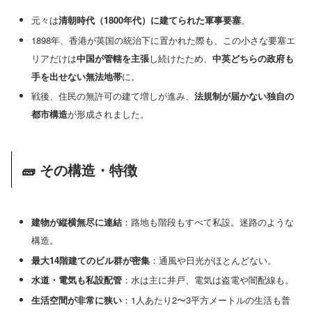
元々は
清朝時代（1800年代）に建てられた軍事要塞
。
1898年、香港が英国の統治下に置かれた際も、この小さな要塞エ
リアだけは
中国が管轄を主張
し続けたため、
中英どちらの政府も
手を出せない無法地帯
に。
戦後、住民の無許可の建て増しが進み、
法規制が届かない独自の
都市構造
が形成されました。
🧱 その構造・特徴
建物が縦横無尽に連結
：路地も階段もすべて私設。迷路のような
構造。
最大14階建てのビル群が密集
：通風や日光がほとんどない。
水道・電気も私設配管
：水は主に井戸、電気は盗電や闇配線も。
生活空間が非常に狭い
：1人あたり2〜3平方メートルの生活も普