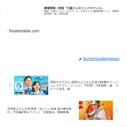
劇場情報｜映画『九龍ジェネリックロマンス』
映画『九龍ジェネリックロマンス』公式サイトの劇場情報ページ。2025年
8月29日（金）全国公開
theatertable.com
tourismguidetojapan
阿部サダヲさん×桜田ひよりさん出演 自販機キャッシ
ュレスアプリ「ジハンピ」TVCM 「3本無料」篇 「ス
ピード決済」篇
市原隼人さん主演 映画『おいしい給食 炎の修学旅
行』予告編CM＆ファンミ「全校集会」開催映像