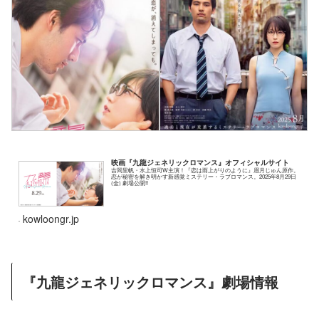
映画『九龍ジェネリックロマンス』オフィシャルサイト
吉岡里帆・水上恒司W主演！『恋は雨上がりのように』眉月じゅん原作。
恋が秘密を解き明かす新感覚ミステリー・ラブロマンス。2025年8月29日
(金) 劇場公開!!
kowloongr.jp
『九龍ジェネリックロマンス』劇場情報