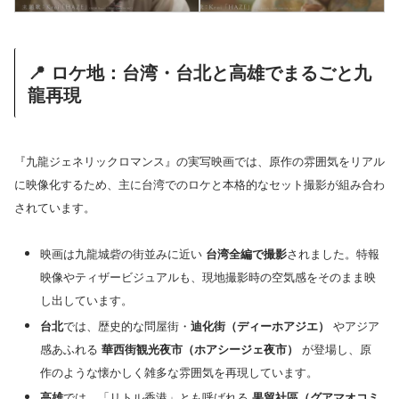
📍 ロケ地：台湾・台北と高雄でまるごと九
龍再現
『九龍ジェネリックロマンス』の実写映画では、原作の雰囲気をリアル
に映像化するため、主に台湾でのロケと本格的なセット撮影が組み合わ
されています。
映画は九龍城砦の街並みに近い
台湾全編で撮影
されました。特報
映像やティザービジュアルも、現地撮影時の空気感をそのまま映
し出しています。
台北
では、歴史的な問屋街・
迪化街（ディーホアジエ）
やアジア
感あふれる
華西街観光夜市（ホアシージェ夜市）
が登場し、原
作のような懐かしく雑多な雰囲気を再現しています。
高雄
では、「リトル香港」とも呼ばれる
果貿社區（グアマオコミ