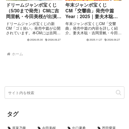
ドリームジャンボ宝くじ
年末ジャンボ宝くじ
（5/30まで発売）CMに吉
CM「交響曲」発売中篇
岡里帆・今田美桜が出演！
Year：2025｜妻夫木聡＆
「ゴミ拾い」発売中篇の心
吉岡里帆らジャンボきょう
ドリームジャンボ宝くじの新
年末ジャンボ宝くじCM「交響
温まるストーリー
だい×Adoが大合唱
CM「ゴミ拾い」発売中篇が公開
曲」発売中篇の内容を詳しく紹
されています。本CMには吉岡里
介。妻夫木聡・吉岡里帆・今田美
帆さんと今田美桜さんが出演。
桜・矢本悠馬・成田凌のジャンボ
2026.05.30
2026.06.27
2025.11.27
2026.06.27
2026年で共演7年目となる二人
きょうだいが、ベートーヴェン交
が、先輩と後輩という設定で登場
響曲第7番に乗せて大合唱する壮
し、「日常の中の小さな幸せ」を
大な演出や、使用楽曲・出演モデ
ホーム
テーマにした温かなストーリーを
ル情報までまとめました。
展開...
タグ
原菜乃華
今田美桜
出口夏希
芦田愛菜