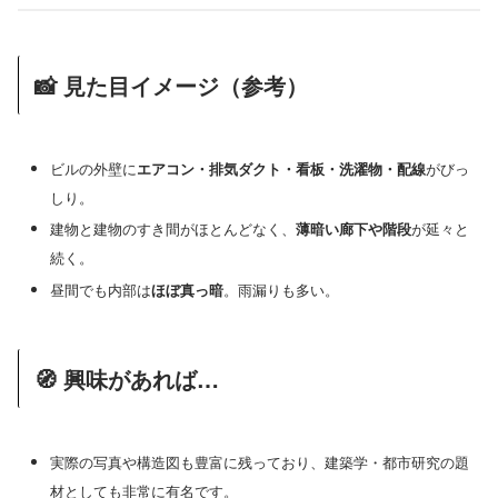
📸 見た目イメージ（参考）
ビルの外壁に
エアコン・排気ダクト・看板・洗濯物・配線
がびっ
しり。
建物と建物のすき間がほとんどなく、
薄暗い廊下や階段
が延々と
続く。
昼間でも内部は
ほぼ真っ暗
。雨漏りも多い。
🧭 興味があれば…
実際の写真や構造図も豊富に残っており、建築学・都市研究の題
材としても非常に有名です。