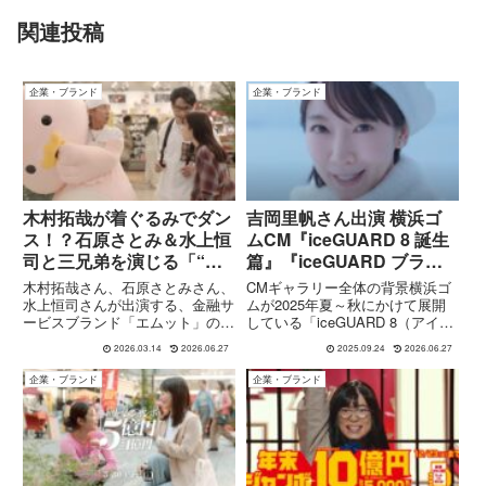
関連投稿
企業・ブランド
企業・ブランド
木村拓哉が着ぐるみでダン
吉岡里帆さん出演 横浜ゴ
ス！？石原さとみ＆水上恒
ムCM『iceGUARD 8 誕生
司と三兄弟を演じる「“エ
篇』『iceGUARD ブラン
ン”のある家族」三菱UFJ
ド篇』
木村拓哉さん、石原さとみさん、
CMギャラリー全体の背景横浜ゴ
ニコスCM「兄、バイトを
水上恒司さんが出演する、金融サ
ムが2025年夏～秋にかけて展開
ービスブランド「エムット」の
している「iceGUARD 8（アイス
はじめる」篇
TVCMシリーズ「“エン”のある家
ガード エイト／製品名
2026.03.14
2026.06.27
2025.09.24
2026.06.27
族」三兄弟の日常を描いたストー
iceGUARD iG80）」のCM、
リー仕立てのCMで、家族の温か
「iceGUARD 8 誕生篇」と
企業・ブランド
企業・ブランド
な関係性とお金との付き合い方を
「iceGUARD ブランド篇」につ
親しみやすく伝える内容となっ...
いて、公...