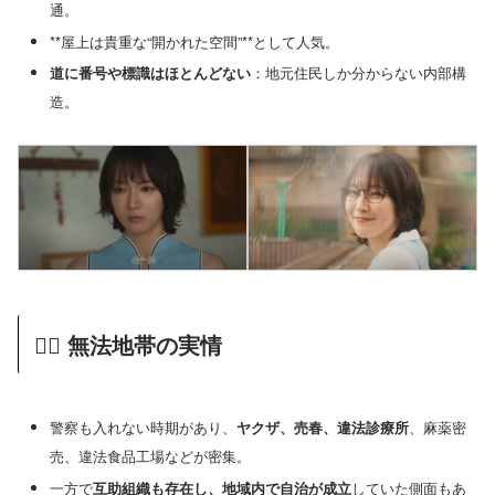
通。
**屋上は貴重な“開かれた空間”**として人気。
道に番号や標識はほとんどない
：地元住民しか分からない内部構
造。
👮‍♂️ 無法地帯の実情
警察も入れない時期があり、
ヤクザ、売春、違法診療所
、麻薬密
売、違法食品工場などが密集。
一方で
互助組織も存在し、地域内で自治が成立
していた側面もあ