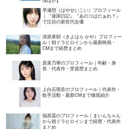
壊ほか】
早瀬憩（はやせいこい）プロフィール
｜『違国日記』『あのコはだぁれ？』
で注目の新世代女優
清原果耶（きよはら かや）プロフィー
ル｜朝ドラヒロインから最新映画・
CMまで経歴まとめ
原菜乃華のプロフィール｜年齢・身
長・代表作・受賞歴まとめ
上白石萌音のプロフィール｜代表作・
歌手活動・最新CMまで徹底紹介
福原遥のプロフィール｜まいんちゃん
から朝ドラヒロインまで経歴・代表作
まとめ