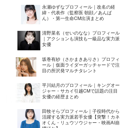
永瀬ゆずなプロフィール｜改名の経
緯・代表作（監察医 朝顔／あんぱ
ん）・第一生命CM出演まとめ
清野菜名（せいのなな）プロフィール
｜アクションも演技も一級品な実力派
女優
坂巻有紗（さかまきありさ）プロフィ
ール｜仮面ライダーガッチャードで注
目の所沢発マルチタレント
平川結月のプロフィール｜キングオー
ジャー・サカイ引越CMで話題の注目
女優の経歴まとめ
田牧そらプロフィール｜子役時代から
活躍する実力派若手女優【突撃！カネ
オくん・リュウソウジャー・映画AI崩