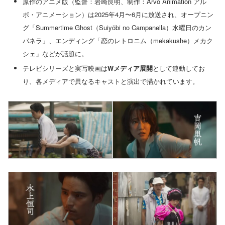
原作のアニメ版（監督：岩崎良明、制作：Arvo Animation アル
ボ・アニメーション）は2025年4月〜6月に放送され、オープニン
グ「Summertime Ghost（Suiyōbi no Campanella）水曜日のカン
パネラ」、エンディング「恋のレトロニム（mekakushe）メカク
シェ」などが話題に。
テレビシリーズと実写映画は
Wメディア展開
として連動してお
り、各メディアで異なるキャストと演出で描かれています。