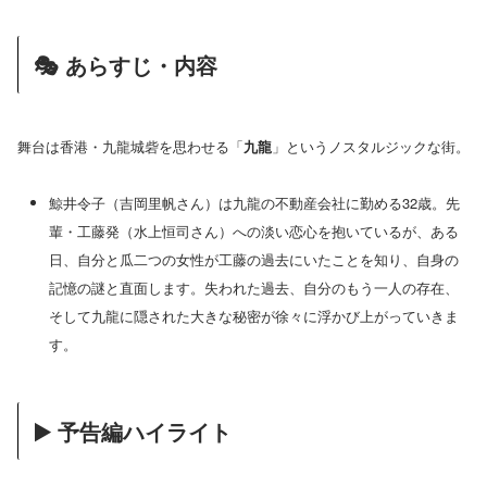
🎭 あらすじ・内容
舞台は香港・九龍城砦を思わせる「
九龍
」というノスタルジックな街。
鯨井令子（吉岡里帆さん）は九龍の不動産会社に勤める32歳。先
輩・工藤発（水上恒司さん）への淡い恋心を抱いているが、ある
日、自分と瓜二つの女性が工藤の過去にいたことを知り、自身の
記憶の謎と直面します。失われた過去、自分のもう一人の存在、
そして九龍に隠された大きな秘密が徐々に浮かび上がっていきま
す。
▶️ 予告編ハイライト