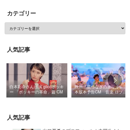
カテゴリー
人気記事
白本彩奈さん出演 glicoポッキ
映画『星つなぎのエリオ』日
ー 「ポッキーの革命」篇 CM
本版本予告CM 音楽 ロブ・
シモンセン /
BUMP OF CHICKEN 7/3“七
夕ジャパンプレミア”
人気記事