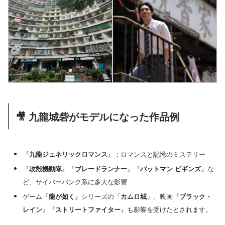
🎥 九龍城砦がモデルになった作品例
『
九龍ジェネリックロマンス
』：ロマンスと記憶のミステリー
『
攻殻機動隊
』『
ブレードランナー
』『
バットマン ビギンズ
』な
ど、サイバーパンク系に多大な影響
ゲーム『
龍が如く
』シリーズの「
カムロ城
」、映画『
ブラック・
レイン
』『
ストリートファイター
』も影響を受けたとされます。