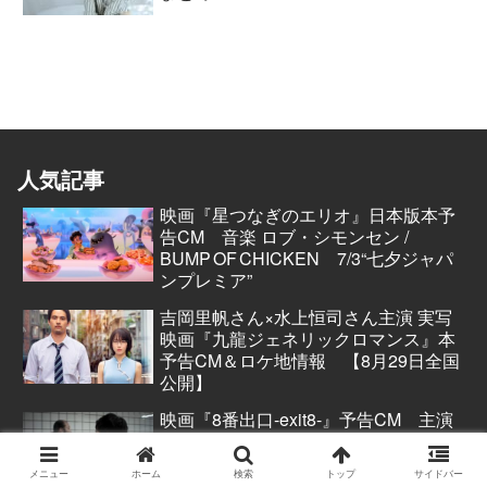
人気記事
映画『星つなぎのエリオ』日本版本予
告CM 音楽 ロブ・シモンセン /
BUMP OF CHICKEN 7/3“七夕ジャパ
ンプレミア”
吉岡里帆さん×水上恒司さん主演 実写
映画『九龍ジェネリックロマンス』本
予告CM＆ロケ地情報 【8月29日全国
公開】
映画『8番出口-exit8-』予告CM 主演
二宮和也さん 【8月29日(金)公開】
メニュー
ホーム
検索
トップ
サイドバー