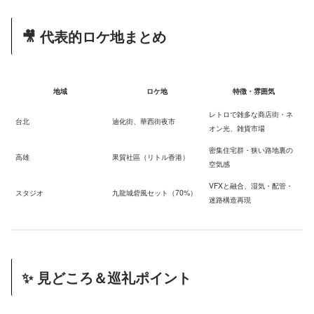
🎥 代表的ロケ地まとめ
地域
ロケ地
特徴・雰囲気
レトロで雑多な商店街・ネ
台北
迪化街、華西街夜市
オン光、雑貨市場
密集住宅群・狭い路地裏の
高雄
果貿社區（リトル香港）
空気感
VFXと融合、湿気・配管・
スタジオ
九龍城砦風セット（70%）
迷路構造再現
✨ 見どころ＆巡礼ポイント