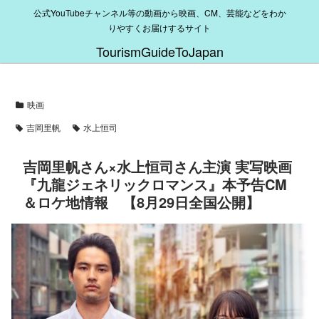
公式YouTubeチャンネル等の動画から映画、CM、芸能などをわか
りやすくお届けするサイト
TourismGuideToJapan
映画
吉岡里帆
水上恒司
吉岡里帆さん×水上恒司さん主演 実写映画
『九龍ジェネリックロマンス』本予告CM
＆ロケ地情報 【8月29日全国公開】