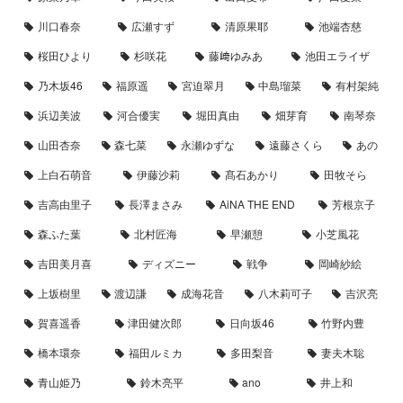
川口春奈
広瀬すず
清原果耶
池端杏慈
桜田ひより
杉咲花
藤﨑ゆみあ
池田エライザ
乃木坂46
福原遥
宮迫翠月
中島瑠菜
有村架純
浜辺美波
河合優実
堀田真由
畑芽育
南琴奈
山田杏奈
森七菜
永瀬ゆずな
遠藤さくら
あの
上白石萌音
伊藤沙莉
髙石あかり
田牧そら
吉高由里子
長澤まさみ
AiNA THE END
芳根京子
森ふた葉
北村匠海
早瀬憩
小芝風花
吉田美月喜
ディズニー
戦争
岡崎紗絵
上坂樹里
渡辺謙
成海花音
八木莉可子
吉沢亮
賀喜遥香
津田健次郎
日向坂46
竹野内豊
橋本環奈
福田ルミカ
多田梨音
妻夫木聡
青山姫乃
鈴木亮平
ano
井上和