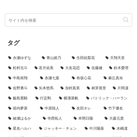
タグ
永瀬ゆずな
青山姫乃
生田絵梨花
天翔天音
松村北斗
若月佑美
大友花恋
佐藤健
鈴木愛理
中島裕翔
糸瀬七葉
有坂心花
麻丘真央
佐野勇斗
矢本悠馬
加村真美
林芽亜里
片岡凜
飯島寛騎
行定勲
横溝菜帆
パトリック・ハーラン
箭内夢菜
中原陸人
友田オレ
竹下優名
綾瀬はるか
寺西拓人
本間日陽
大森元貴
星名ハルハ
ジャッキー・チェン
中川陽葵
水嶋凜