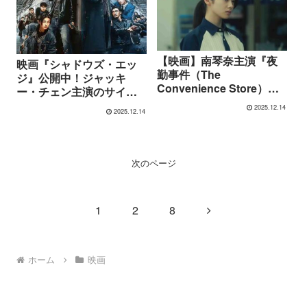
【映画】南琴奈主演『夜
映画『シャドウズ・エッ
勤事件（The
ジ』公開中！ジャッキ
Convenience Store）』
ー・チェン主演のサイバ
とは？原作ゲーム実写化
ー・バトル・アクション
2025.12.14
2025.12.14
ホラーのあらすじ・キャ
｜あらすじ・キャスト・
スト・公開日まとめ
見どころ
次のページ
次
1
2
8
へ
ホーム
映画