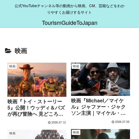
公式YouTubeチャンネル等の動画から映画、CM、芸能などをわか
りやすくお届けするサイト
TourismGuideToJapan
映画
映画
映画
映画『Michael／マイケ
映画『トイ・ストーリー
ル』ジャファー・ジャク
5』公開！ウッディ＆バズ
ソン主演｜マイケル・ジ
が再び冒険へ 見どころを
ャクソンの伝説を描く話
紹介
2026.07.05
2026.07.12
題の伝記映画を紹介
映画
映画