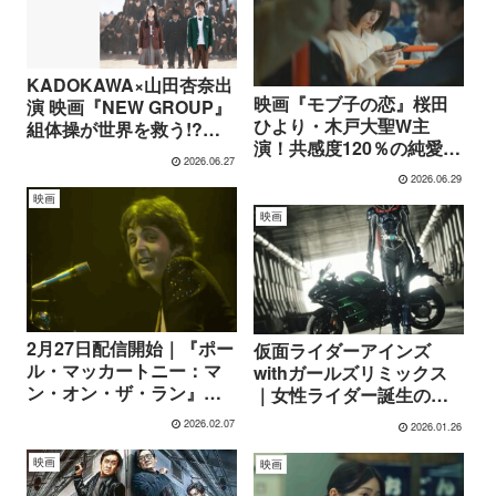
KADOKAWA×山田杏奈出
映画『モブ子の恋』桜田
演 映画『NEW GROUP』
ひより・木戸大聖W主
組体操が世界を救う!?話
演！共感度120％の純愛ス
題のSFサイコエンターテ
2026.06.27
トーリーを描く実写映画
インメント
2026.06.29
映画
映画
2月27日配信開始｜『ポー
仮面ライダーアインズ
ル・マッカートニー：マ
withガールズリミックス
ン・オン・ザ・ラン』｜
｜女性ライダー誕生の秘
伝説が語るビートルズ後
密と緊急特番徹底解説
2026.02.07
2026.01.26
の再生と創造
映画
映画