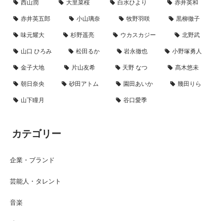
西山潤
大里菜桜
白水ひより
赤井英和
赤井英五郎
小山璃奈
牧野羽咲
黒柳徹子
味元耀大
杉野遥亮
ウカスカジー
北野武
山口 ひろみ
松田るか
岩永徹也
小野塚勇人
金子大地
片山友希
天野 なつ
髙木悠未
朝日奈央
砂田アトム
園田あいか
幾田りら
山下瞳月
谷口愛季
カテゴリー
企業・ブランド
芸能人・タレント
音楽