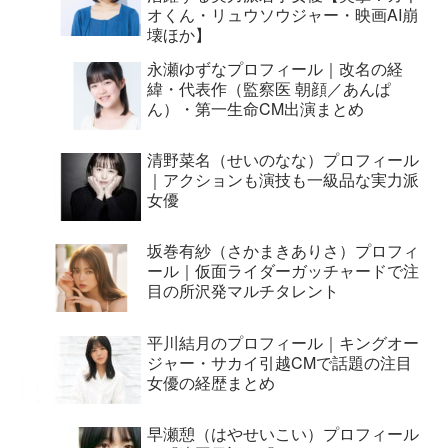
オくん・リュウソウジャー・映画AI崩
壊ほか】
永瀬ゆずなプロフィール｜改名の経
緯・代表作（監察医 朝顔／あんぱ
ん）・第一生命CM出演まとめ
清野菜名（せいのなな）プロフィール
｜アクションも演技も一級品な実力派
女優
坂巻有紗（さかまきありさ）プロフィ
ール｜仮面ライダーガッチャードで注
目の所沢発マルチタレント
平川結月のプロフィール｜キングオー
ジャー・サカイ引越CMで話題の注目
女優の経歴まとめ
早瀬憩（はやせいこい）プロフィール