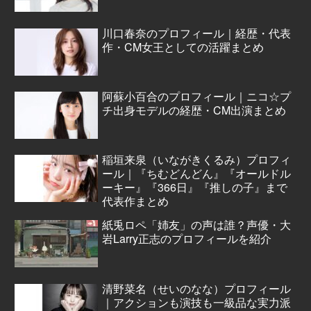
川口春奈のプロフィール｜経歴・代表
作・CM女王としての活躍まとめ
阿蘇小百合のプロフィール｜ニコ☆プ
チ出身モデルの経歴・CM出演まとめ
稲垣来泉（いながきくるみ）プロフィ
ール｜『ちむどんどん』『オールドル
ーキー』『366日』『推しの子』まで
代表作まとめ
紙兎ロペ「姉友」の声は誰？声優・大
岩Larry正志のプロフィールを紹介
清野菜名（せいのなな）プロフィール
｜アクションも演技も一級品な実力派