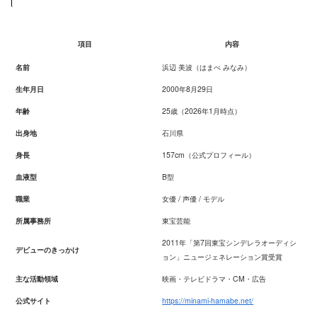
項目
内容
名前
浜辺 美波（はまべ みなみ）
生年月日
2000年8月29日
年齢
25歳（2026年1月時点）
出身地
石川県
身長
157cm（公式プロフィール）
血液型
B型
職業
女優 / 声優 / モデル
所属事務所
東宝芸能
2011年「第7回東宝シンデレラオーディシ
デビューのきっかけ
ョン」ニュージェネレーション賞受賞
主な活動領域
映画・テレビドラマ・CM・広告
公式サイト
https://minami-hamabe.net/