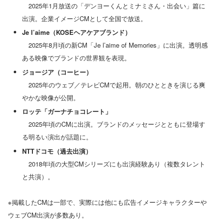
2025年1月放送の「デンヨーくんとミナミさん・出会い」篇に
出演。企業イメージCMとして全国で放送。
Je l’aime（KOSEヘアケアブランド）
2025年8月頃の新CM「Je l’aime of Memories」に出演。透明感
ある映像でブランドの世界観を表現。
ジョージア（コーヒー）
2025年のウェブ／テレビCMで起用。朝のひとときを演じる爽
やかな映像が公開。
ロッテ「ガーナチョコレート」
2025年頃のCMに出演。ブランドのメッセージとともに登場す
る明るい演出が話題に。
NTTドコモ（過去出演）
2018年頃の大型CMシリーズにも出演経験あり（複数タレント
と共演）。
※掲載したCMは一部で、実際には他にも広告イメージキャラクターや
ウェブCM出演が多数あり。