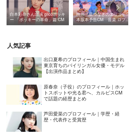
白本彩奈さん出演 glicoポッキ
映画『星つなぎのエリオ』日
ー 「ポッキーの革命」篇 CM
本版本予告CM 音楽 ロブ・
シモンセン /
BUMP OF CHICKEN 7/3“七
夕ジャパンプレミア”
人気記事
出口夏希のプロフィール｜中国生まれ
東京育ちのバイリンガル女優・モデル
【出演作品まとめ】
原春奈（子役）のプロフィール｜ホッ
トスポットや光る君へ、カルピスCM
で話題の経歴まとめ
芦田愛菜のプロフィール｜学歴・経
歴・代表作と受賞歴