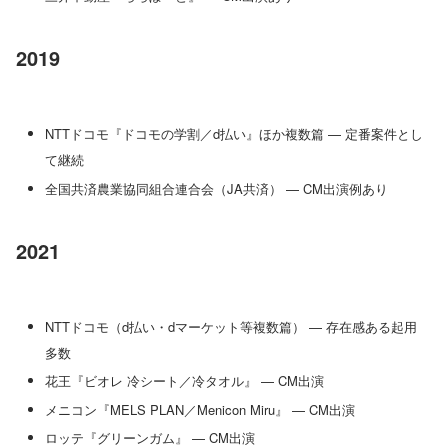
2019
NTTドコモ『ドコモの学割／d払い』ほか複数篇 — 定番案件とし
て継続
全国共済農業協同組合連合会（JA共済） — CM出演例あり
2021
NTTドコモ（d払い・dマーケット等複数篇） — 存在感ある起用
多数
花王『ビオレ 冷シート／冷タオル』 — CM出演
メニコン『MELS PLAN／Menicon Miru』 — CM出演
ロッテ『グリーンガム』 — CM出演