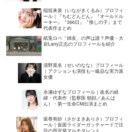
稲垣来泉（いながきくるみ）プロフィ
ール｜『ちむどんどん』『オールドル
ーキー』『366日』『推しの子』まで
代表作まとめ
紙兎ロペ「姉友」の声は誰？声優・大
岩Larry正志のプロフィールを紹介
清野菜名（せいのなな）プロフィール
｜アクションも演技も一級品な実力派
女優
永瀬ゆずなプロフィール｜改名の経
緯・代表作（監察医 朝顔／あんぱ
ん）・第一生命CM出演まとめ
坂巻有紗（さかまきありさ）プロフィ
ール｜仮面ライダーガッチャードで注
目の所沢発マルチタレント