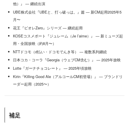
他）』 — 継続出演
UBE株式会社『UBEと、打っ破っは。』篇 — 新CM起用2025年5
月〜
花王『ビオレZero』シリーズ — 継続起用
KOSEコスメポート『ジュレーム（Je l’aime）』 — 新ミューズ起
用・全国放映（約8月〜）
NTTドコモ（d払い・ドコモでんき等） — 複数系列継続
日本コカ・コーラ『Georgia（ウェブCM含む）』 — 2025年放映
Lotte『ガーナチョコレート』 — 2025年頃放映
Kirin『Killing Good Ale（アルコールCM初登場）』 — ブランドリ
ーダー起用（2025〜）
補足