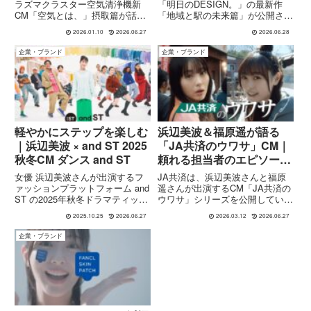
しの拠点へ進化
ラズマクラスター空気清浄機新
「明日のDESIGN。」の最新作
CM「空気とは、」摂取篇が話
「地域と駅の未来篇」が公開され
題。空気の“摂取”に着目したコン
ました。本CMには浜辺美波さん
2026.01.10
2026.06.27
2026.06.28
セプト、公開日、見どころを紹介
と櫻井海音さんが出演。舞台は新
します。
潟県の燕三条駅で、駅が地域産業
企業・ブランド
企業・ブランド
や人々の学び・健康を支える「生
活・経済の拠点」へと進化して
い...
軽やかにステップを楽しむ
浜辺美波＆福原遥が語る
｜浜辺美波 × and ST 2025
「JA共済のウワサ」CM｜
秋冬CM ダンス and ST
頼れる担当者のエピソード
を描くミナミ篇・ハルカ篇
女優 浜辺美波さんが出演するフ
JA共済は、浜辺美波さんと福原
ァッションプラットフォーム and
遥さんが出演するCM「JA共済の
ST の2025年秋冬ドラマティック
ウワサ」シリーズを公開していま
CM「ダンス and ST」篇が10月
す。本CMは、「ミナミ篇」と
2025.10.25
2026.06.27
2026.03.12
2026.06.27
24日から放映スタート。話題の
「ハルカ篇」の2種類が制作さ
楽曲・撮影メイキング・キャンペ
れ、日常の会話を通じてJA共済
企業・ブランド
ーン情報まで、CMの見どころを
の担当者の丁寧な対応やサポート
紹介します。
を紹介する内容となっています。
浜...