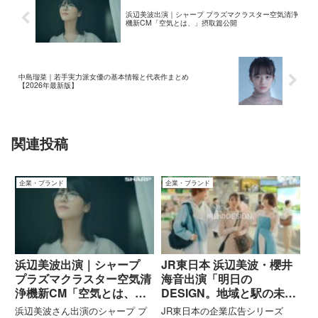
浜辺美波出演｜シャープ プラズマクラスター空気清浄
機新CM「空気とは、」摂取篇公開
中島瑠菜｜若手実力派女優の基本情報と代表作まとめ
【2026年最新版】
関連投稿
企業・ブランド
企業・ブランド
浜辺美波出演｜シャープ
JR東日本 浜辺美波・櫻井
プラズマクラスター空気清
海音出演「明日の
浄機新CM「空気とは、」
DESIGN。地域と駅の未来
摂取篇公開
篇」CMを紹介！駅が暮ら
浜辺美波さん出演のシャープ プ
JR東日本の企業広告シリーズ