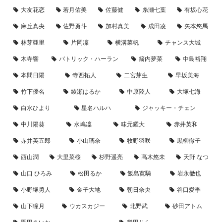
大友花恋
若月佑美
佐藤健
糸瀬七葉
有坂心花
麻丘真央
佐野勇斗
加村真美
成田凌
矢本悠馬
林芽亜里
片岡凜
横溝菜帆
チャンス大城
木寺響
パトリック・ハーラン
箭内夢菜
中島裕翔
本間日陽
寺西拓人
二宮芽生
早坂美海
竹下優名
綾瀬はるか
中原陸人
大塚七海
白水ひより
星名ハルハ
ジャッキー・チェン
中川陽葵
水嶋凜
味元耀大
赤井英和
赤井英五郎
小山璃奈
牧野羽咲
黒柳徹子
西山潤
大里菜桜
杉野遥亮
髙木悠未
天野 なつ
山口 ひろみ
松田るか
飯島寛騎
岩永徹也
小野塚勇人
金子大地
朝日奈央
谷口愛季
山下瞳月
ウカスカジー
北野武
砂田アトム
園田あいか
幾田りら