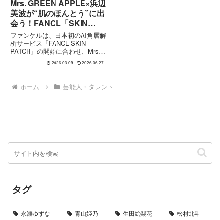
Mrs. GREEN APPLE×浜辺
美波が“肌のほんとう”に出
会う！FANCL「SKIN
PATCH」新CM
ファンケルは、日本初のAI角層解
析サービス「FANCL SKIN
PATCH」の開始に合わせ、Mrs.
GREEN APPLEと浜辺美波さん
2026.03.09
2026.06.27
を起用した新TVCMを2026年3月9
日から全国で順次放映します。
CMでは、AIによる肌の角層解析
ホーム
芸能人・タレント
を...
タグ
永瀬ゆずな
青山姫乃
生田絵梨花
松村北斗