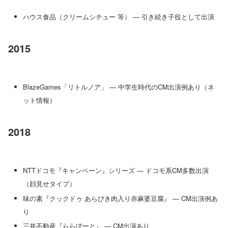
ハウス食品（クリームシチュー 等） — 引き続き子役として出演
2015
BlazeGames「リトルノア」 — 中学生時代のCM出演例あり（ネ
ット情報）
2018
NTTドコモ『キャンペーン』シリーズ — ドコモ系CM多数出演
（顔見せタイプ）
味の素『クックドゥ あらびき肉入り赤麻婆豆腐』 — CM出演例あ
り
三井不動産『ららぽーと』 — CM出演あり