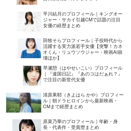
平川結月のプロフィール｜キングオー
ジャー・サカイ引越CMで話題の注目
女優の経歴まとめ
田牧そらプロフィール｜子役時代から
活躍する実力派若手女優【突撃！カネ
オくん・リュウソウジャー・映画AI崩
壊ほか】
早瀬憩（はやせいこい）プロフィール
｜『違国日記』『あのコはだぁれ？』
で注目の新世代女優
清原果耶（きよはら かや）プロフィー
ル｜朝ドラヒロインから最新映画・
CMまで経歴まとめ
原菜乃華のプロフィール｜年齢・身
長・代表作・受賞歴まとめ