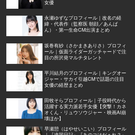
女優
永瀬ゆずなプロフィール｜改名の経
緯・代表作（監察医 朝顔／あんぱ
ん）・第一生命CM出演まとめ
坂巻有紗（さかまきありさ）プロフィ
ール｜仮面ライダーガッチャードで注
目の所沢発マルチタレント
平川結月のプロフィール｜キングオー
ジャー・サカイ引越CMで話題の注目
女優の経歴まとめ
田牧そらプロフィール｜子役時代から
活躍する実力派若手女優【突撃！カネ
オくん・リュウソウジャー・映画AI崩
壊ほか】
早瀬憩（はやせいこい）プロフィール
｜『違国日記』『あのコはだぁれ？』