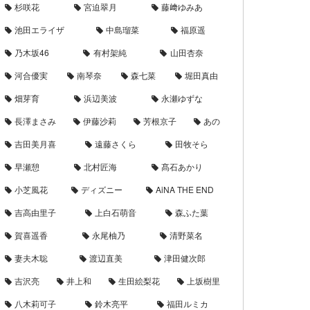
杉咲花
宮迫翠月
藤﨑ゆみあ
池田エライザ
中島瑠菜
福原遥
乃木坂46
有村架純
山田杏奈
河合優実
南琴奈
森七菜
堀田真由
畑芽育
浜辺美波
永瀬ゆずな
長澤まさみ
伊藤沙莉
芳根京子
あの
吉田美月喜
遠藤さくら
田牧そら
早瀬憩
北村匠海
髙石あかり
小芝風花
ディズニー
AiNA THE END
吉高由里子
上白石萌音
森ふた葉
賀喜遥香
永尾柚乃
清野菜名
妻夫木聡
渡辺直美
津田健次郎
吉沢亮
井上和
生田絵梨花
上坂樹里
八木莉可子
鈴木亮平
福田ルミカ