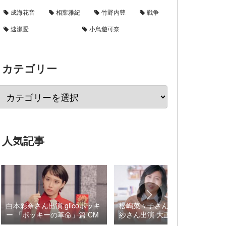
成海花音
相葉雅紀
竹野内豊
戦争
速瀬愛
小鳥遊可奈
カテゴリー
人気記事
白本彩奈さん出演 glicoポッキ
松嶋菜々子さん×阿由葉さら
ー 「ポッキーの革命」篇 CM
紗さん出演 大正製薬 パブロ
ンSゴールドW『いましよう