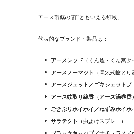
アース製薬の“顔”ともいえる領域。
代表的なブランド・製品は：
（くん煙・くん蒸タ
アースレッド
（電気式蚊とり
アースノーマット
アースジェット／ゴキジェットプ
アース蚊取り線香（アース渦巻香
ごきぶりホイホイ／ねずみホイホ
（虫よけスプレー）
サラテクト
ブラックキャップ／ナチュラス／na