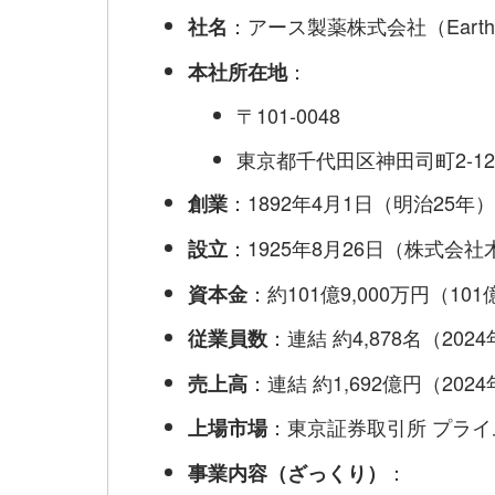
：アース製薬株式会社（Earth Co
社名
：
本社所在地
〒101-0048
東京都千代田区神田司町2-12
：1892年4月1日（明治25年
創業
：1925年8月26日（株式会
設立
：約101億9,000万円（101
資本金
：連結 約4,878名（202
従業員数
：連結 約1,692億円（202
売上高
：東京証券取引所 プライ
上場市場
：
事業内容（ざっくり）