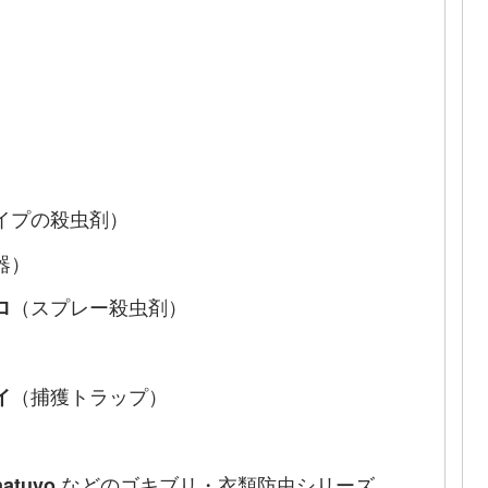
イプの殺虫剤）
器）
（スプレー殺虫剤）
ロ
）
（捕獲トラップ）
イ
などのゴキブリ・衣類防虫シリーズ
tuvo