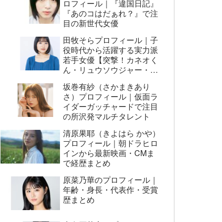
ロフィール｜『違国日記』
『あのコはだぁれ？』で注
目の新世代女優
田牧そらプロフィール｜子
役時代から活躍する実力派
若手女優【突撃！カネオく
ん・リュウソウジャー・映
画AI崩壊ほか】
坂巻有紗（さかまきあり
さ）プロフィール｜仮面ラ
イダーガッチャードで注目
の所沢発マルチタレント
清原果耶（きよはら かや）
プロフィール｜朝ドラヒロ
インから最新映画・CMま
で経歴まとめ
原菜乃華のプロフィール｜
年齢・身長・代表作・受賞
歴まとめ