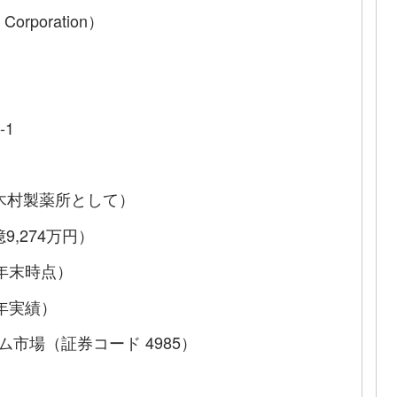
rporation）
-1
）
社木村製薬所として）
億9,274万円）
4年末時点）
4年実績）
ム市場（証券コード 4985）