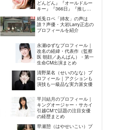
どんどん』『オールドルー
キー』『366日』『推しの
子』まで代表作まとめ
紙兎ロペ「姉友」の声は
誰？声優・大岩Larry正志の
プロフィールを紹介
永瀬ゆずなプロフィール｜
改名の経緯・代表作（監察
医 朝顔／あんぱん）・第一
生命CM出演まとめ
清野菜名（せいのなな）プ
ロフィール｜アクションも
演技も一級品な実力派女優
平川結月のプロフィール｜
キングオージャー・サカイ
引越CMで話題の注目女優
の経歴まとめ
早瀬憩（はやせいこい）プ