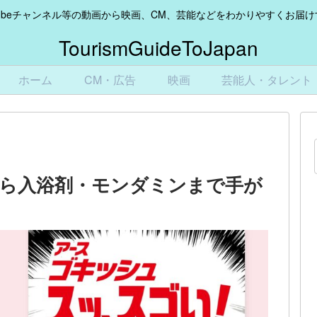
Tubeチャンネル等の動画から映画、CM、芸能などをわかりやすくお届
TourismGuideToJapan
ホーム
CM・広告
映画
芸能人・タレント
ら入浴剤・モンダミンまで手が