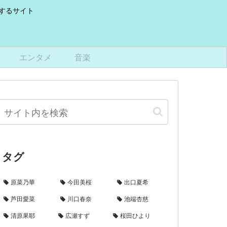
けするサイト
エンタメ
音楽
タグ
原菜乃華
今田美桜
出口夏希
芦田愛菜
川口春奈
池端杏慈
清原果耶
広瀬すず
桜田ひより