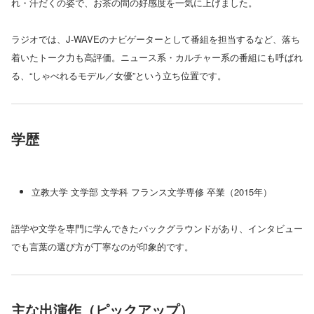
れ・汗だくの姿で、お茶の間の好感度を一気に上げました。
ラジオでは、J-WAVEのナビゲーターとして番組を担当するなど、落ち
着いたトーク力も高評価。ニュース系・カルチャー系の番組にも呼ばれ
る、“しゃべれるモデル／女優”という立ち位置です。
学歴
立教大学 文学部 文学科 フランス文学専修 卒業（2015年）
語学や文学を専門に学んできたバックグラウンドがあり、インタビュー
でも言葉の選び方が丁寧なのが印象的です。
主な出演作（ピックアップ）