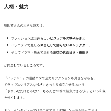
人柄・魅力
堀田茜さんの大きな魅力は、
ファッション誌出身らしい
ビジュアルの華やかさ
と、
バラエティで見せる
体当たりで飾らないキャラクター
、
そしてドラマ・映画で見せる
演技の真面目さ・繊細さ
が同居しているところです。
『イッテQ！』の過酷ロケで全力リアクションを見せながらも、
ドラマではシリアスな役柄もきっちり成立させるあたり、
「きれいなだけじゃない、ちゃんと“中身で勝負できる”人」という印象
を強くします。
また、インタビューでは努力家で負けず嫌いな一面も語っており、