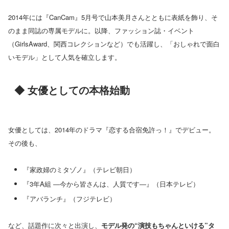
2014年には『CanCam』5月号で山本美月さんとともに表紙を飾り、そ
のまま同誌の専属モデルに。以降、ファッション誌・イベント
（GirlsAward、関西コレクションなど）でも活躍し、「おしゃれで面白
いモデル」として人気を確立します。
◆ 女優としての本格始動
女優としては、2014年のドラマ『恋する合宿免許っ！』でデビュー。
その後も、
『家政婦のミタゾノ』（テレビ朝日）
『3年A組 ―今から皆さんは、人質です―』（日本テレビ）
『アバランチ』（フジテレビ）
など、話題作に次々と出演し、
モデル発の“演技もちゃんといける”タ