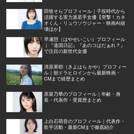
田牧そらプロフィール｜子役時代から
活躍する実力派若手女優【突撃！カネ
オくん・リュウソウジャー・映画AI崩
壊ほか】
早瀬憩（はやせいこい）プロフィール
｜『違国日記』『あのコはだぁれ？』
で注目の新世代女優
清原果耶（きよはら かや）プロフィー
ル｜朝ドラヒロインから最新映画・
CMまで経歴まとめ
原菜乃華のプロフィール｜年齢・身
長・代表作・受賞歴まとめ
上白石萌音のプロフィール｜代表作・
歌手活動・最新CMまで徹底紹介