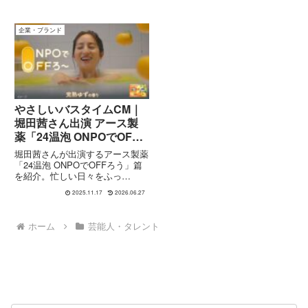
企業・ブランド
やさしいバスタイムCM｜
堀田茜さん出演 アース製
薬「24温泡 ONPOでOFF
ろう」篇
堀田茜さんが出演するアース製薬
「24温泡 ONPOでOFFろう」篇
を紹介。忙しい日々をふっ
と“OFF”に切り替える、温かく癒
2025.11.17
2026.06.27
されるバスタイムCMの内容や魅
力、出演情報をわかりやすく解説
します。
ホーム
芸能人・タレント