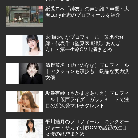
紙兎ロペ「姉友」の声は誰？声優・大
岩Larry正志のプロフィールを紹介
永瀬ゆずなプロフィール｜改名の経
緯・代表作（監察医 朝顔／あんぱ
ん）・第一生命CM出演まとめ
清野菜名（せいのなな）プロフィール
｜アクションも演技も一級品な実力派
女優
坂巻有紗（さかまきありさ）プロフィ
ール｜仮面ライダーガッチャードで注
目の所沢発マルチタレント
平川結月のプロフィール｜キングオー
ジャー・サカイ引越CMで話題の注目
女優の経歴まとめ