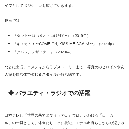
イプ
としてポジションを広げていきます。
映画では、
『ダウト〜嘘つきオトコは誰?〜』（2019年）
『キスカム！〜COME ON, KISS ME AGAIN!〜』（2020年）
『アパレルデザイナー』（2020年）
などに出演。コメディからラブストーリーまで、等身大のヒロインや友
人役を自然体で演じるスタイルが持ち味です。
◆ バラエティ・ラジオでの活躍
日本テレビ『世界の果てまでイッテQ!』では、いわゆる「出川ガー
ル」の一員として、体当たりロケに挑戦。モデル出身らしからぬ泥まみ