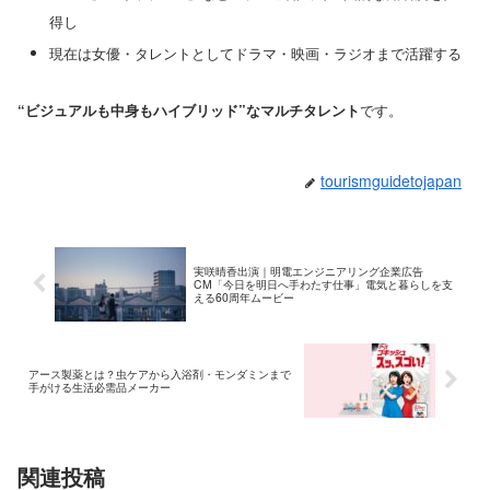
得し
現在は女優・タレントとしてドラマ・映画・ラジオまで活躍する
“ビジュアルも中身もハイブリッド”なマルチタレント
です。
tourismguidetojapan
実咲晴香出演｜明電エンジニアリング企業広告
CM「今日を明日へ手わたす仕事」電気と暮らしを支
える60周年ムービー
アース製薬とは？虫ケアから入浴剤・モンダミンまで
手がける生活必需品メーカー
関連投稿