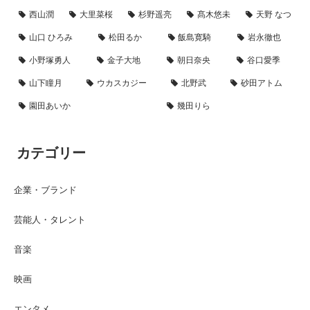
西山潤
大里菜桜
杉野遥亮
髙木悠未
天野 なつ
山口 ひろみ
松田るか
飯島寛騎
岩永徹也
小野塚勇人
金子大地
朝日奈央
谷口愛季
山下瞳月
ウカスカジー
北野武
砂田アトム
園田あいか
幾田りら
カテゴリー
企業・ブランド
芸能人・タレント
音楽
映画
エンタメ