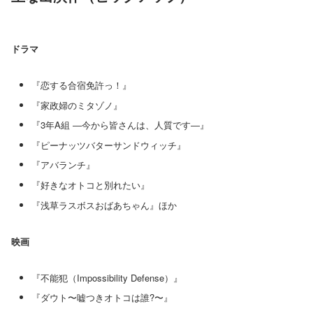
ドラマ
『恋する合宿免許っ！』
『家政婦のミタゾノ』
『3年A組 ―今から皆さんは、人質です―』
『ピーナッツバターサンドウィッチ』
『アバランチ』
『好きなオトコと別れたい』
『浅草ラスボスおばあちゃん』ほか
映画
『不能犯（Impossibility Defense）』
『ダウト〜嘘つきオトコは誰?〜』