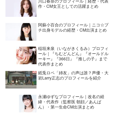
川口春奈のプロフィール｜経歴・代表
作・CM女王としての活躍まとめ
阿蘇小百合のプロフィール｜ニコ☆プ
チ出身モデルの経歴・CM出演まとめ
稲垣来泉（いながきくるみ）プロフィ
ール｜『ちむどんどん』『オールドル
ーキー』『366日』『推しの子』まで
代表作まとめ
紙兎ロペ「姉友」の声は誰？声優・大
岩Larry正志のプロフィールを紹介
永瀬ゆずなプロフィール｜改名の経
緯・代表作（監察医 朝顔／あんぱ
ん）・第一生命CM出演まとめ