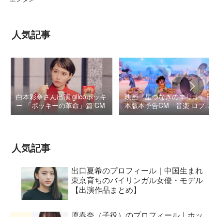
人気記事
白本彩奈さん出演 glicoポッキ
映画『星つなぎのエリオ』日
ー 「ポッキーの革命」篇 CM
本版本予告CM 音楽 ロブ・
シモンセン /
BUMP OF CHICKEN 7/3“七
夕ジャパンプレミア”
人気記事
出口夏希のプロフィール｜中国生まれ
東京育ちのバイリンガル女優・モデル
【出演作品まとめ】
原春奈（子役）のプロフィール｜ホッ