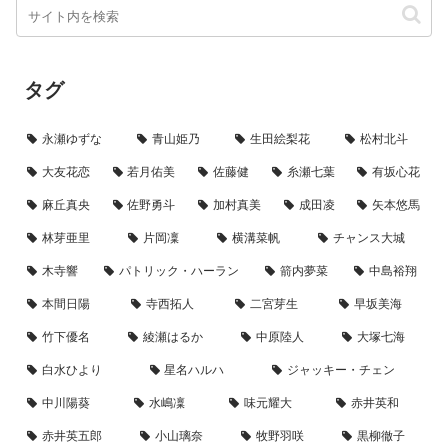
タグ
永瀬ゆずな
青山姫乃
生田絵梨花
松村北斗
大友花恋
若月佑美
佐藤健
糸瀬七葉
有坂心花
麻丘真央
佐野勇斗
加村真美
成田凌
矢本悠馬
林芽亜里
片岡凜
横溝菜帆
チャンス大城
木寺響
パトリック・ハーラン
箭内夢菜
中島裕翔
本間日陽
寺西拓人
二宮芽生
早坂美海
竹下優名
綾瀬はるか
中原陸人
大塚七海
白水ひより
星名ハルハ
ジャッキー・チェン
中川陽葵
水嶋凜
味元耀大
赤井英和
赤井英五郎
小山璃奈
牧野羽咲
黒柳徹子