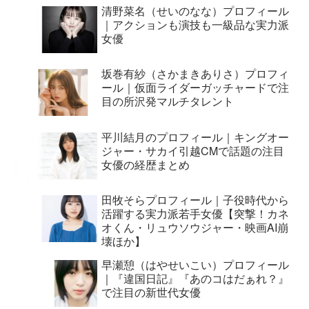
清野菜名（せいのなな）プロフィール
｜アクションも演技も一級品な実力派
女優
坂巻有紗（さかまきありさ）プロフィ
ール｜仮面ライダーガッチャードで注
目の所沢発マルチタレント
平川結月のプロフィール｜キングオー
ジャー・サカイ引越CMで話題の注目
女優の経歴まとめ
田牧そらプロフィール｜子役時代から
活躍する実力派若手女優【突撃！カネ
オくん・リュウソウジャー・映画AI崩
壊ほか】
早瀬憩（はやせいこい）プロフィール
｜『違国日記』『あのコはだぁれ？』
で注目の新世代女優