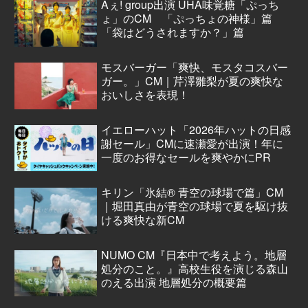
Aぇ! group出演 UHA味覚糖「ぷっち
ょ」のCM 「ぷっちょの神様」篇
「袋はどうされますか？」篇
モスバーガー「爽快、モスタコスバー
ガー。」CM｜芹澤雛梨が夏の爽快な
おいしさを表現！
イエローハット「2026年ハットの日感
謝セール」CMに速瀬愛が出演！年に
一度のお得なセールを爽やかにPR
キリン「氷結® 青空の球場で篇」CM
｜堀田真由が青空の球場で夏を駆け抜
ける爽快な新CM
NUMO CM『日本中で考えよう。地層
処分のこと。』高校生役を演じる森山
のえる出演 地層処分の概要篇