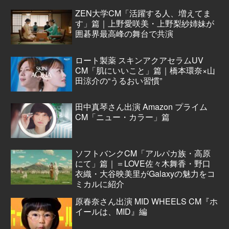
ZEN大学CM「活躍する人、増えてま
す」篇｜上野愛咲美・上野梨紗姉妹が
囲碁界最高峰の舞台で共演
ロート製薬 スキンアクアセラムUV
CM「肌にいいこと」篇｜橋本環奈×山
田涼介の“うるおい習慣”
田中真琴さん出演 Amazon プライム
CM「ニュー・カラー」篇
ソフトバンクCM「アルパカ族・高原
にて」篇｜＝LOVE佐々木舞香・野口
衣織・大谷映美里がGalaxyの魅力をコ
ミカルに紹介
原春奈さん出演 MID WHEELS CM『ホ
イールは、MID』編