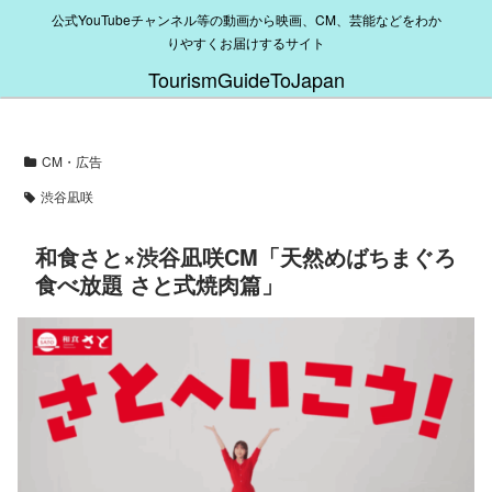
公式YouTubeチャンネル等の動画から映画、CM、芸能などをわか
りやすくお届けするサイト
TourismGuideToJapan
CM・広告
渋谷凪咲
和食さと×渋谷凪咲CM「天然めばちまぐろ
食べ放題 さと式焼肉篇」