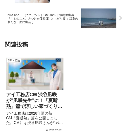
niko and …（ニコアンド）CM2026 上坂樹里出演
「キミのこと、みつけた(2回目) -ともだち篇-」親友の
新たな一面に出会う
関連投稿
CM・広告
アイ工務店CM 渋谷凪咲
が”凪咲先生”に！「夏断
熱」篇で涼しい家づくりを
わかりやすく紹介
アイ工務店は2026年夏の新
CM「夏断熱」篇を公開しまし
た。CMには渋谷凪咲さんが"凪咲
先生"として出演し、真夏の屋根
2026.07.28