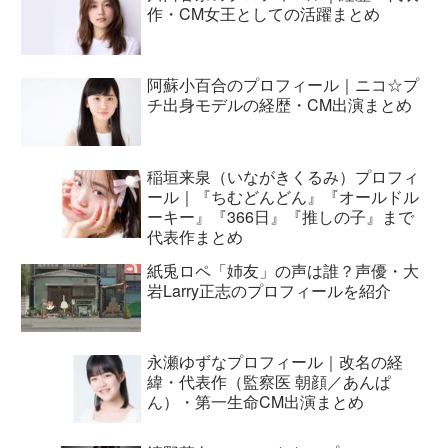
作・CM女王としての活躍まとめ
阿蘇小百合のプロフィール｜ニコ☆プ
チ出身モデルの経歴・CM出演まとめ
稲垣来泉（いながきくるみ）プロフィ
ール｜『ちむどんどん』『オールドル
ーキー』『366日』『推しの子』まで
代表作まとめ
紙兎ロペ「姉友」の声は誰？声優・大
岩Larry正志のプロフィールを紹介
永瀬ゆずなプロフィール｜改名の経
緯・代表作（監察医 朝顔／あんぱ
ん）・第一生命CM出演まとめ