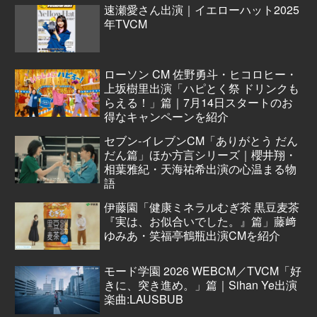
速瀬愛さん出演｜イエローハット2025
年TVCM
ローソン CM 佐野勇斗・ヒコロヒー・
上坂樹里出演「ハピとく祭 ドリンクも
らえる！」篇｜7月14日スタートのお
得なキャンペーンを紹介
セブン‐イレブンCM「ありがとう だん
だん篇」ほか方言シリーズ｜櫻井翔・
相葉雅紀・天海祐希出演の心温まる物
語
伊藤園「健康ミネラルむぎ茶 黒豆麦茶
『実は、お似合いでした。』篇」藤﨑
ゆみあ・笑福亭鶴瓶出演CMを紹介
モード学園 2026 WEBCM／TVCM「好
きに、突き進め。」篇｜Sihan Ye出演
楽曲:LAUSBUB