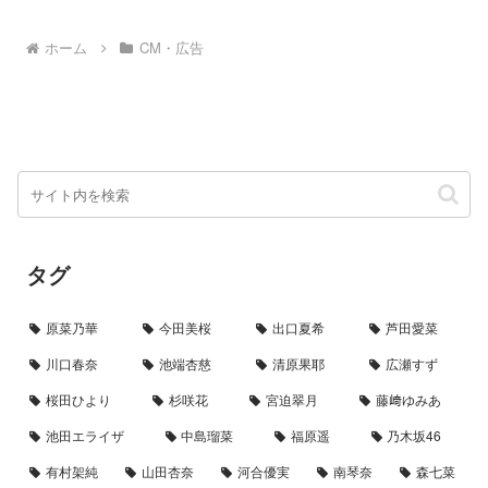
が約80℃に達することや、
「30cmの断熱材」と「3層の遮熱
構造」による"夏断熱"の仕組みを
ホーム
CM・広告
分かりやすく紹介しています。
夏...
タグ
原菜乃華
今田美桜
出口夏希
芦田愛菜
川口春奈
池端杏慈
清原果耶
広瀬すず
桜田ひより
杉咲花
宮迫翠月
藤﨑ゆみあ
池田エライザ
中島瑠菜
福原遥
乃木坂46
有村架純
山田杏奈
河合優実
南琴奈
森七菜