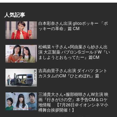
人気記事
白本彩奈さん出演 glicoポッキー 「ポ
ッキーの革命」篇 CM
松嶋菜々子さん×阿由葉さら紗さん出
演 大正製薬 パブロンSゴールドW『い
ましようとおもってたー』篇CM
吉高由里子さん出演 ダイハツ タント
カスタムのCM『ひとめぼれ』篇
三浦貴大さん×服部樹咲さんW主演 映
画『行きがけの空』本予告CM＆ロケ
地情報 【7月26日＠イオンシネマ小
樽舞台挨拶開催！】