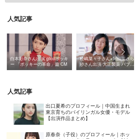
人気記事
白本彩奈さん出演 glicoポッキ
松嶋菜々子さん×阿由葉さら
ー 「ポッキーの革命」篇 CM
紗さん出演 大正製薬 パブロ
ンSゴールドW『いましよう
とおもってたー』篇CM
人気記事
出口夏希のプロフィール｜中国生まれ
東京育ちのバイリンガル女優・モデル
【出演作品まとめ】
原春奈（子役）のプロフィール｜ホッ