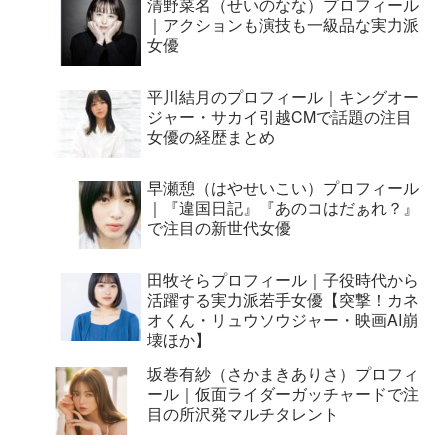
清野菜名（せいのなな）プロフィール
｜アクションも演技も一級品な実力派
女優
平川結月のプロフィール｜キングオー
ジャー・サカイ引越CMで話題の注目
女優の経歴まとめ
早瀬憩（はやせいこい）プロフィール
｜『違国日記』『あのコはだぁれ？』
で注目の新世代女優
田牧そらプロフィール｜子役時代から
活躍する実力派若手女優【突撃！カネ
オくん・リュウソウジャー・映画AI崩
壊ほか】
坂巻有紗（さかまきありさ）プロフィ
ール｜仮面ライダーガッチャードで注
目の所沢発マルチタレント