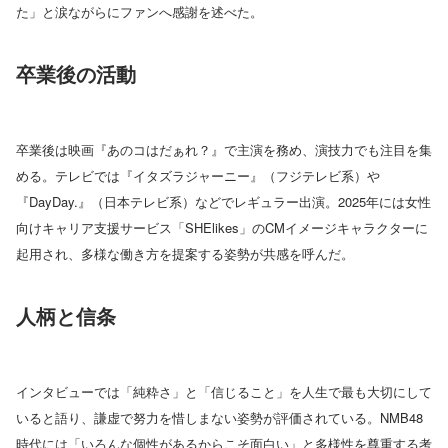
た」と涙ながらにファンへ感謝を述べた。
卒業後の活動
卒業後は映画『あのコはだぁれ？』で主演を務め、演技力でも注目を集
める。テレビでは『イタズラジャーニー』（フジテレビ系）や
『DayDay.』（日本テレビ系）などでレギュラー出演。2025年には女性
向けキャリア支援サービス「SHElikes」のCMイメージキャラクターに
起用され、多様な働き方を提案する姿勢が共感を呼んだ。
人柄と信条
インタビューでは「純粋さ」と「信じること」を人生で最も大切にして
いると語り、謙虚で努力を惜しまない姿勢が評価されている。NMB48
時代には「いろんな個性があるからこそ面白い」と多様性を尊重する考