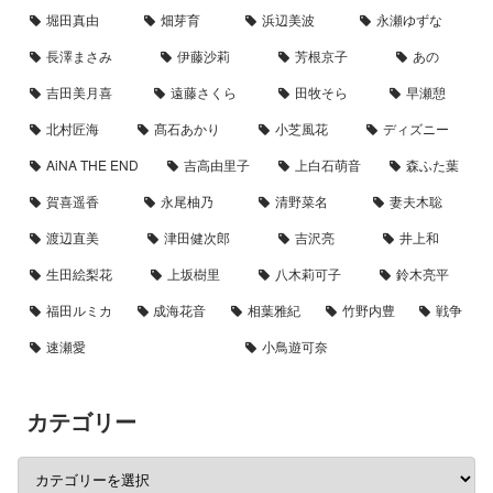
堀田真由
畑芽育
浜辺美波
永瀬ゆずな
長澤まさみ
伊藤沙莉
芳根京子
あの
吉田美月喜
遠藤さくら
田牧そら
早瀬憩
北村匠海
髙石あかり
小芝風花
ディズニー
AiNA THE END
吉高由里子
上白石萌音
森ふた葉
賀喜遥香
永尾柚乃
清野菜名
妻夫木聡
渡辺直美
津田健次郎
吉沢亮
井上和
生田絵梨花
上坂樹里
八木莉可子
鈴木亮平
福田ルミカ
成海花音
相葉雅紀
竹野内豊
戦争
速瀬愛
小鳥遊可奈
カテゴリー