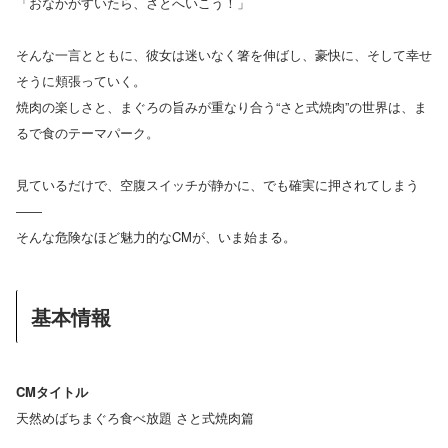
「おなかがすいたら、さとへいこう！」
そんな一言とともに、彼女は迷いなく箸を伸ばし、豪快に、そして幸せ
そうに頬張っていく。
焼肉の楽しさと、まぐろの旨みが重なり合う“さと式焼肉”の世界は、ま
るで食のテーマパーク。
見ているだけで、空腹スイッチが静かに、でも確実に押されてしまう
――
そんな危険なほど魅力的なCMが、いま始まる。
基本情報
CMタイトル
天然めばちまぐろ食べ放題 さと式焼肉篇