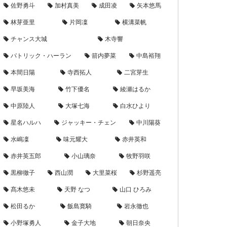
佐野勇斗
加村真美
成田凌
矢本悠馬
林芽亜里
片岡凜
横溝菜帆
チャンス大城
木寺響
パトリック・ハーラン
箭内夢菜
中島裕翔
本間日陽
寺西拓人
二宮芽生
早坂美海
竹下優名
綾瀬はるか
中原陸人
大塚七海
白水ひより
星名ハルハ
ジャッキー・チェン
中川陽葵
水嶋凜
味元耀大
赤井英和
赤井英五郎
小山璃奈
牧野羽咲
黒柳徹子
西山潤
大里菜桜
杉野遥亮
髙木悠未
天野 なつ
山口 ひろみ
松田るか
飯島寛騎
岩永徹也
小野塚勇人
金子大地
朝日奈央