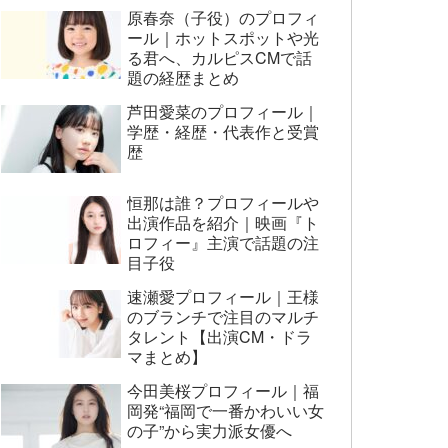
原春奈（子役）のプロフィ
ール｜ホットスポットや光
る君へ、カルピスCMで話
題の経歴まとめ
芦田愛菜のプロフィール｜
学歴・経歴・代表作と受賞
歴
恒那は誰？プロフィールや
出演作品を紹介｜映画『ト
ロフィー』主演で話題の注
目子役
速瀬愛プロフィール｜王様
のブランチで注目のマルチ
タレント【出演CM・ドラ
マまとめ】
今田美桜プロフィール｜福
岡発“福岡で一番かわいい女
の子”から実力派女優へ