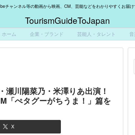
Tubeチャンネル等の動画から映画、CM、芸能などをわかりやすくお届
TourismGuideToJapan
ホーム
企業・ブランド
芸能人・タレント
音
・瀬川陽菜乃・米澤りあ出演！
CM「ぺタグーがちうま！」篇を
X