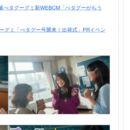
製菓ぺタグーグミ新WEBCM「ぺタグーがちう
ーグミ「ぺタグー号襲来！出発式」PRイベン