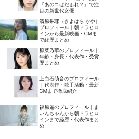
『あのコはだぁれ？』で注
目の新世代女優
清原果耶（きよはら かや）
プロフィール｜朝ドラヒロ
インから最新映画・CMま
で経歴まとめ
原菜乃華のプロフィール｜
年齢・身長・代表作・受賞
歴まとめ
上白石萌音のプロフィール
｜代表作・歌手活動・最新
CMまで徹底紹介
福原遥のプロフィール｜ま
いんちゃんから朝ドラヒロ
インまで経歴・代表作まと
め