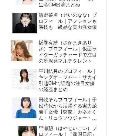
生命CM出演まとめ
清野菜名（せいのなな）プ
ロフィール｜アクションも
演技も一級品な実力派女優
坂巻有紗（さかまきあり
さ）プロフィール｜仮面ラ
イダーガッチャードで注目
の所沢発マルチタレント
平川結月のプロフィール｜
キングオージャー・サカイ
引越CMで話題の注目女優
の経歴まとめ
田牧そらプロフィール｜子
役時代から活躍する実力派
若手女優【突撃！カネオく
ん・リュウソウジャー・映
画AI崩壊ほか】
早瀬憩（はやせいこい）プ
ロフィール｜『違国日記』