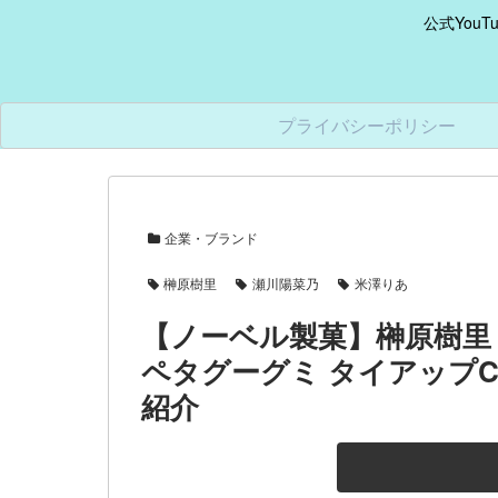
公式You
プライバシーポリシー
企業・ブランド
榊原樹里
瀬川陽菜乃
米澤りあ
【ノーベル製菓】榊原樹里
ペタグーグミ タイアップ
紹介