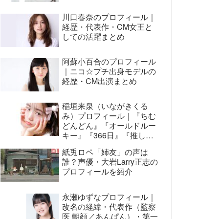
川口春奈のプロフィール｜
経歴・代表作・CM女王と
しての活躍まとめ
阿蘇小百合のプロフィール
｜ニコ☆プチ出身モデルの
経歴・CM出演まとめ
稲垣来泉（いながきくる
み）プロフィール｜『ちむ
どんどん』『オールドルー
キー』『366日』『推しの
子』まで代表作まとめ
紙兎ロペ「姉友」の声は
誰？声優・大岩Larry正志の
プロフィールを紹介
永瀬ゆずなプロフィール｜
改名の経緯・代表作（監察
医 朝顔／あんぱん）・第一