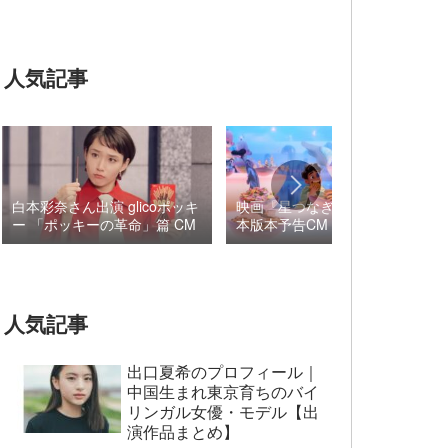
人気記事
白本彩奈さん出演 glicoポッキ
映画『星つなぎのエリオ』日
ー 「ポッキーの革命」篇 CM
本版本予告CM 音楽 ロブ・
シモンセン /
BUMP OF CHICKEN 7/3“七
夕ジャパンプレミア”
人気記事
出口夏希のプロフィール｜
中国生まれ東京育ちのバイ
リンガル女優・モデル【出
演作品まとめ】