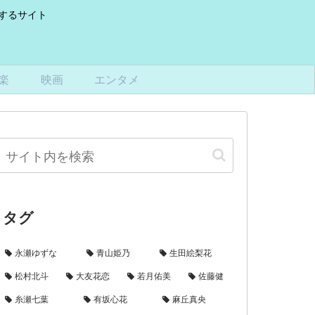
けするサイト
楽
映画
エンタメ
タグ
永瀬ゆずな
青山姫乃
生田絵梨花
松村北斗
大友花恋
若月佑美
佐藤健
糸瀬七葉
有坂心花
麻丘真央