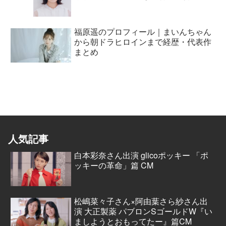
福原遥のプロフィール｜まいんちゃん
から朝ドラヒロインまで経歴・代表作
まとめ
人気記事
白本彩奈さん出演 glicoポッキー 「ポ
ッキーの革命」篇 CM
松嶋菜々子さん×阿由葉さら紗さん出
演 大正製薬 パブロンSゴールドW『い
ましようとおもってたー』篇CM