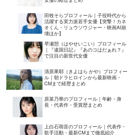
田牧そらプロフィール｜子役時代から
活躍する実力派若手女優【突撃！カネ
オくん・リュウソウジャー・映画AI崩
壊ほか】
早瀬憩（はやせいこい）プロフィール
｜『違国日記』『あのコはだぁれ？』
で注目の新世代女優
清原果耶（きよはら かや）プロフィー
ル｜朝ドラヒロインから最新映画・
CMまで経歴まとめ
原菜乃華のプロフィール｜年齢・身
長・代表作・受賞歴まとめ
上白石萌音のプロフィール｜代表作・
歌手活動・最新CMまで徹底紹介