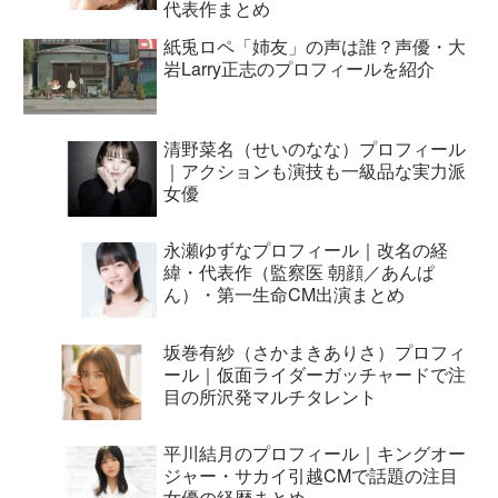
代表作まとめ
紙兎ロペ「姉友」の声は誰？声優・大
岩Larry正志のプロフィールを紹介
清野菜名（せいのなな）プロフィール
｜アクションも演技も一級品な実力派
女優
永瀬ゆずなプロフィール｜改名の経
緯・代表作（監察医 朝顔／あんぱ
ん）・第一生命CM出演まとめ
坂巻有紗（さかまきありさ）プロフィ
ール｜仮面ライダーガッチャードで注
目の所沢発マルチタレント
平川結月のプロフィール｜キングオー
ジャー・サカイ引越CMで話題の注目
女優の経歴まとめ