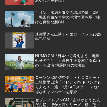
おいしさを表現！
キリン「氷結® 青空の球場で篇」CM
｜堀田真由が青空の球場で夏を駆け抜
ける爽快な新CM
速瀬愛さん出演｜イエローハット2025
年TVCM
NUMO CM『日本中で考えよう。地層
処分のこと。』高校生役を演じる森山
のえる出演 地層処分の概要篇
ローソン CM 佐野勇斗・ヒコロヒー・
上坂樹里出演「ハピとく祭 ドリンクも
らえる！」篇｜7月14日スタートのお
得なキャンペーンを紹介
セブン‐イレブンCM「ありがとう だん
だん篇」ほか方言シリーズ｜櫻井翔・