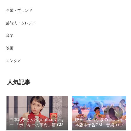
企業・ブランド
芸能人・タレント
音楽
映画
エンタメ
人気記事
白本彩奈さん出演 glicoポッキ
映画『星つなぎのエリオ』日
ー 「ポッキーの革命」篇 CM
本版本予告CM 音楽 ロブ・
シモンセン /