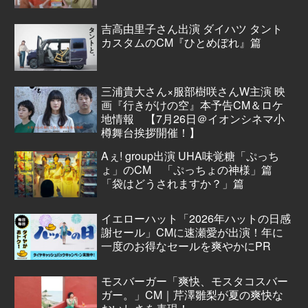
吉高由里子さん出演 ダイハツ タント
カスタムのCM『ひとめぼれ』篇
三浦貴大さん×服部樹咲さんW主演 映
画『行きがけの空』本予告CM＆ロケ
地情報 【7月26日＠イオンシネマ小
樽舞台挨拶開催！】
Aぇ! group出演 UHA味覚糖「ぷっち
ょ」のCM 「ぷっちょの神様」篇
「袋はどうされますか？」篇
イエローハット「2026年ハットの日感
謝セール」CMに速瀬愛が出演！年に
一度のお得なセールを爽やかにPR
モスバーガー「爽快、モスタコスバー
ガー。」CM｜芹澤雛梨が夏の爽快な