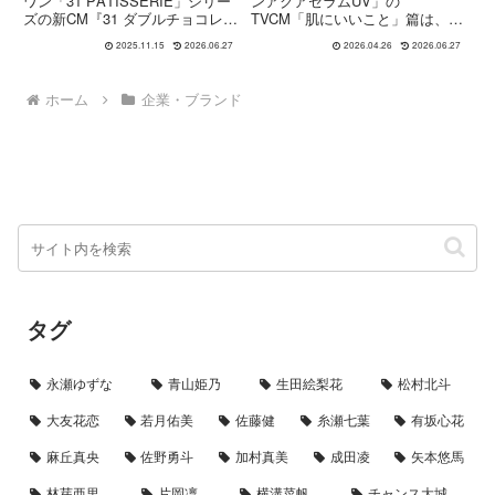
ワン「31 PÂTISSERIE」シリー
ンアクアセラムUV」の
ズの新CM『31 ダブルチョコレー
TVCM「肌にいいこと」篇は、
トケーキ』篇が公開。ケーキのよ
2026年3月に公開された作品で、
2025.11.15
2026.06.27
2026.04.26
2026.06.27
うな贅沢感とアイスの軽やかさを
俳優の橋本環奈さんとHey! Say!
あわせ持つ新作アイスの魅力を、
JUMPの山田涼介さんが出演して
山田さんが上品に語る内容を紹介
います。CMでは、「セラムUVで
ホーム
企業・ブランド
します。
肌にいいことしよう」...
タグ
永瀬ゆずな
青山姫乃
生田絵梨花
松村北斗
大友花恋
若月佑美
佐藤健
糸瀬七葉
有坂心花
麻丘真央
佐野勇斗
加村真美
成田凌
矢本悠馬
林芽亜里
片岡凜
横溝菜帆
チャンス大城