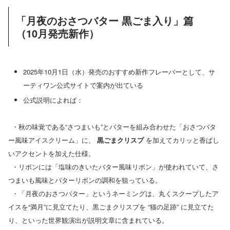
「月夜のおさつバター 黒ごま入り」篇
（10月発売新作）
2025年10月1日（水）発売のおすすめ新作フレーバーとして、サ
ーティワン公式サイトで案内が出ている
公式説明によれば：
・秋の味覚である“さつまいも”とバターを組み合わせた「おさつバタ
ー風味アイスクリーム」に、
黒ごまクリスプ
を加えてカリッと香ばし
いアクセントを加えた仕様。
・リボンには「塩味のきいたバター風味リボン」が使われていて、さ
つまいも風味とバターリボンの調和を狙っている。
・「月夜のおさつバター」というネーミングは、丸くスクープしたア
イスを“満月”に見立てたり、黒ごまクリスプを “猫の足跡” に見立てた
り、といった世界観演出が説明文章に含まれている。