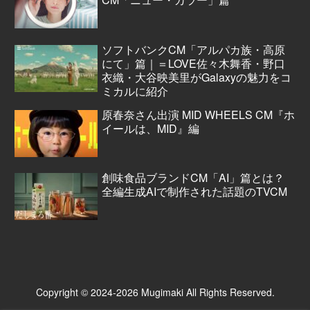
ソフトバンクCM「アルパカ族・高原
にて」篇｜＝LOVE佐々木舞香・野口
衣織・大谷映美里がGalaxyの魅力をコ
ミカルに紹介
原春奈さん出演 MID WHEELS CM『ホ
イールは、MID』編
創味食品ブランドCM「AI」篇とは？
全編生成AIで制作された話題のTVCM
Copyright © 2024-2026 Mugimaki All Rights Reserved.