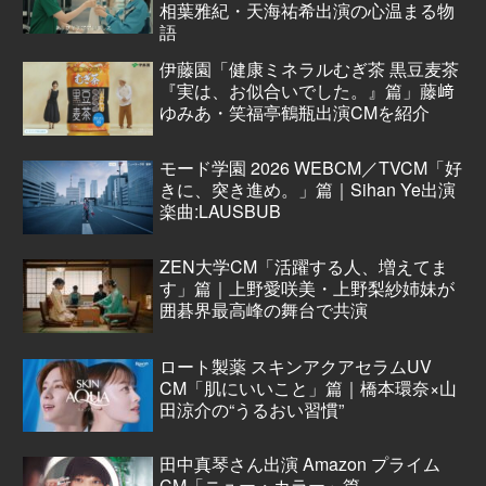
相葉雅紀・天海祐希出演の心温まる物
語
伊藤園「健康ミネラルむぎ茶 黒豆麦茶
『実は、お似合いでした。』篇」藤﨑
ゆみあ・笑福亭鶴瓶出演CMを紹介
モード学園 2026 WEBCM／TVCM「好
きに、突き進め。」篇｜Sihan Ye出演
楽曲:LAUSBUB
ZEN大学CM「活躍する人、増えてま
す」篇｜上野愛咲美・上野梨紗姉妹が
囲碁界最高峰の舞台で共演
ロート製薬 スキンアクアセラムUV
CM「肌にいいこと」篇｜橋本環奈×山
田涼介の“うるおい習慣”
田中真琴さん出演 Amazon プライム
CM「ニュー・カラー」篇