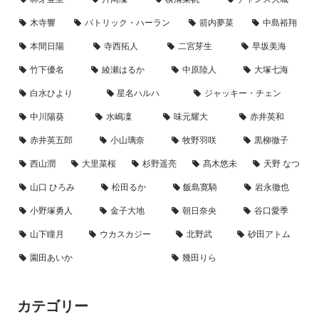
木寺響
パトリック・ハーラン
箭内夢菜
中島裕翔
本間日陽
寺西拓人
二宮芽生
早坂美海
竹下優名
綾瀬はるか
中原陸人
大塚七海
白水ひより
星名ハルハ
ジャッキー・チェン
中川陽葵
水嶋凜
味元耀大
赤井英和
赤井英五郎
小山璃奈
牧野羽咲
黒柳徹子
西山潤
大里菜桜
杉野遥亮
髙木悠未
天野 なつ
山口 ひろみ
松田るか
飯島寛騎
岩永徹也
小野塚勇人
金子大地
朝日奈央
谷口愛季
山下瞳月
ウカスカジー
北野武
砂田アトム
園田あいか
幾田りら
カテゴリー