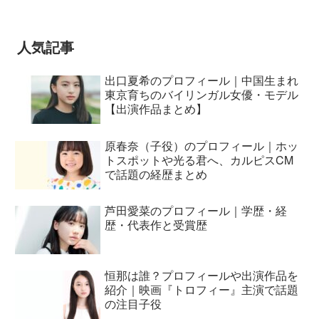
BUMP OF CHICKEN 7/3“七
夕ジャパンプレミア”
人気記事
出口夏希のプロフィール｜中国生まれ
東京育ちのバイリンガル女優・モデル
【出演作品まとめ】
原春奈（子役）のプロフィール｜ホッ
トスポットや光る君へ、カルピスCM
で話題の経歴まとめ
芦田愛菜のプロフィール｜学歴・経
歴・代表作と受賞歴
恒那は誰？プロフィールや出演作品を
紹介｜映画『トロフィー』主演で話題
の注目子役