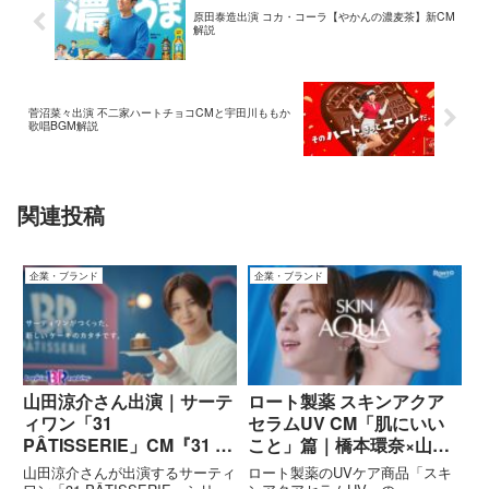
原田泰造出演 コカ・コーラ【やかんの濃麦茶】新CM
解説
菅沼菜々出演 不二家ハートチョコCMと宇田川ももか
歌唱BGM解説
関連投稿
企業・ブランド
企業・ブランド
山田涼介さん出演｜サーテ
ロート製薬 スキンアクア
ィワン「31
セラムUV CM「肌にいい
PÂTISSERIE」CM『31 ダ
こと」篇｜橋本環奈×山田
ブルチョコレートケーキ』
涼介の“うるおい習慣”
山田涼介さんが出演するサーティ
ロート製薬のUVケア商品「スキ
篇