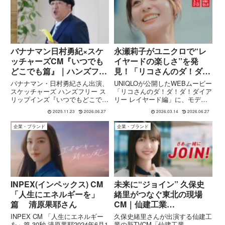
ピューターのPCを自然に...
バナナマン日村勇紀×スケ
永瀬莉子がユニクロで“レ
ッチャーズCM『いつでも
イヤードの楽しさ”を発
どこでも篇』｜ハンズフリ
見！「リコさんのダ！ダ！
ー スリップインズで仕事
ダ！ダイアリー」レイヤー
バナナマン・日村勇紀さん出演、
UNIQLOが公開したWEBムービー
からゴルフまで快適に
ド編CM
スケッチャーズ ハンズフリー ス
「リコさんのダ！ダ！ダ！ダイア
リップインズ『いつでもどこでも
リー レイヤード編」に、モデ
篇』のCM内容を詳しく紹介。仕
ル・女優の永瀬莉子が出演してい
2025.11.23
2026.06.27
2026.03.14
2026.06.27
事・ウォーキング・キャンプ・ゴ
ます。この動画では、ユニクロの
ルフと、あらゆるシーンで“手を
レイヤードトップスをテーマに、
企業・ブランド
企業・ブランド
使わずにスッと履ける”スリップ
1枚でも重ねても楽しめる着こな
インズの魅力やテクノロジー、
しを紹介。軽快なテンポの演...
CM掲載モデルもまとめます。
INPEX(インペックス) CM
未来に“ジョイン” 久保史
「人生にエネルギーを」
緒里がつなぐ東北の現場
篇 清原果耶さん
CM｜仙建工業
2026「JOIN！」篇
INPEX CM 「人生にエネルギー
久保史緒里さんが出演する仙建工
を」篇 30秒 清原果耶2024年6月1
業の新TVCM「仙建工業