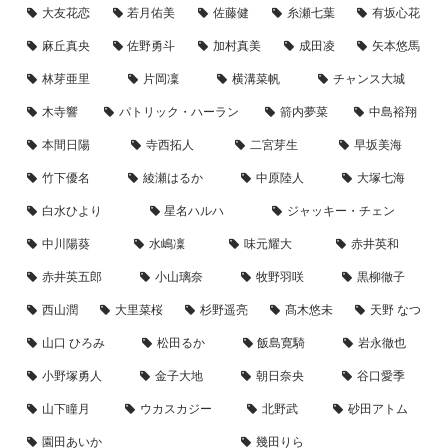
大友花恋
若月佑美
佐藤健
糸瀬七葉
有坂心花
麻丘真央
佐野勇斗
加村真美
成田凌
矢本悠馬
林芽亜里
片岡凜
横溝菜帆
チャンス大城
木寺響
パトリック・ハーラン
箭内夢菜
中島裕翔
本間日陽
寺西拓人
二宮芽生
早坂美海
竹下優名
綾瀬はるか
中原陸人
大塚七海
白水ひより
星名ハルハ
ジャッキー・チェン
中川陽葵
水嶋凜
味元耀大
赤井英和
赤井英五郎
小山璃奈
牧野羽咲
黒柳徹子
西山潤
大里菜桜
杉野遥亮
髙木悠未
天野 なつ
山口 ひろみ
松田るか
飯島寛騎
岩永徹也
小野塚勇人
金子大地
朝日奈央
谷口愛季
山下瞳月
ウカスカジー
北野武
砂田アトム
園田あいか
幾田りら