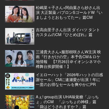
松嶋菜々子さん×阿由葉さら紗さん出
演 大正製薬 パブロンSゴールドW『い
ましようとおもってたー』篇CM
吉高由里子さん出演 ダイハツ タント
カスタムのCM『ひとめぼれ』篇
三浦貴大さん×服部樹咲さんW主演 映
画『行きがけの空』本予告CM＆ロケ
地情報 【7月26日＠イオンシネマ小
樽舞台挨拶開催！】
イエローハット「2026年ハットの日感
謝セール」CMに速瀬愛が出演！年に
一度のお得なセールを爽やかにPR
Aぇ! group出演 UHA味覚糖「ぷっち
ょ」のCM 「ぷっちょの神様」篇
「袋はどうされますか？」篇