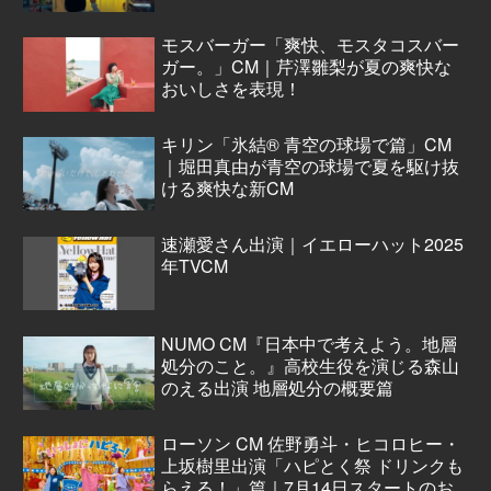
モスバーガー「爽快、モスタコスバー
ガー。」CM｜芹澤雛梨が夏の爽快な
おいしさを表現！
キリン「氷結® 青空の球場で篇」CM
｜堀田真由が青空の球場で夏を駆け抜
ける爽快な新CM
速瀬愛さん出演｜イエローハット2025
年TVCM
NUMO CM『日本中で考えよう。地層
処分のこと。』高校生役を演じる森山
のえる出演 地層処分の概要篇
ローソン CM 佐野勇斗・ヒコロヒー・
上坂樹里出演「ハピとく祭 ドリンクも
らえる！」篇｜7月14日スタートのお