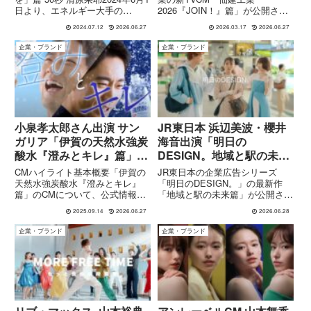
日より、エネルギー大手の
2026『JOIN！』篇」が公開さ
INPEXが新しいテレビCM「人生
れ、2026年3月23日より東北6県
2024.07.12
2026.06.27
2026.03.17
2026.06.27
にエネルギーを」を放映開始しま
で放送開始されます。本CMは、
した。このCMに登場するのは、
土木・建築・線路の各分野で働く
企業・ブランド
企業・ブランド
若手実力派の清原果耶(きよはら
若手社員のリアルな現場を描きな
かや)さんです...
がら、建設業の魅力とやりが...
小泉孝太郎さん出演 サン
JR東日本 浜辺美波・櫻井
ガリア「伊賀の天然水強炭
海音出演「明日の
酸水『澄みとキレ』篇」
DESIGN。地域と駅の未来
CM 楽曲
篇」CMを紹介！駅が暮ら
CMハイライト基本概要「伊賀の
JR東日本の企業広告シリーズ
Mondays『I’m Over
しの拠点へ進化
天然水強炭酸水『澄みとキレ』
「明日のDESIGN。」の最新作
篇」のCMについて、公式情報で
「地域と駅の未来篇」が公開され
You』
確認できる範囲を整理します
ました。本CMには浜辺美波さん
2025.09.14
2026.06.27
2026.06.28
（“伝聞”情報も混ざっているの
と櫻井海音さんが出演。舞台は新
で、そのあたり線を引いておきま
潟県の燕三条駅で、駅が地域産業
企業・ブランド
企業・ブランド
す）出演：俳優の 小泉孝太郎さ
や人々の学び・健康を支える「生
ん。 商品名：「伊賀の天然水強
活・経済の拠点」へと進化して
炭酸水...
い...