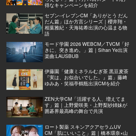
得なキャンペーンを紹介
セブン‐イレブンCM「ありがとう だん
だん篇」ほか方言シリーズ｜櫻井翔・
相葉雅紀・天海祐希出演の心温まる物
語
モード学園 2026 WEBCM／TVCM「好
きに、突き進め。」篇｜Sihan Ye出演
楽曲:LAUSBUB
伊藤園「健康ミネラルむぎ茶 黒豆麦茶
『実は、お似合いでした。』篇」藤﨑
ゆみあ・笑福亭鶴瓶出演CMを紹介
ZEN大学CM「活躍する人、増えてま
す」篇｜上野愛咲美・上野梨紗姉妹が
囲碁界最高峰の舞台で共演
ロート製薬 スキンアクアセラムUV
CM「肌にいいこと」篇｜橋本環奈×山