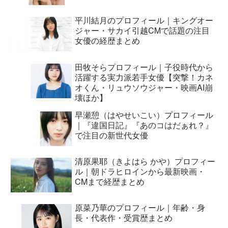
平川結月のプロフィール｜キングオー
ジャー・サカイ引越CMで話題の注目
女優の経歴まとめ
田牧そらプロフィール｜子役時代から
活躍する実力派若手女優【突撃！カネ
オくん・リュウソウジャー・映画AI崩
壊ほか】
早瀬憩（はやせいこい）プロフィール
｜『違国日記』『あのコはだぁれ？』
で注目の新世代女優
清原果耶（きよはら かや）プロフィー
ル｜朝ドラヒロインから最新映画・
CMまで経歴まとめ
原菜乃華のプロフィール｜年齢・身
長・代表作・受賞歴まとめ