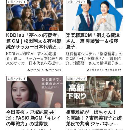
企業・ブランド
企業・ブランド
こどもの国線のラッピング電車
い・高額決済・電子マネー送金な
「うしでんしゃ」を舞台に、東
どSuicaがどう進化するのか、セ
急...
リフやストーリー、背景もあわせ
て紹介します。
KDDI au「夢への応援者」
楽楽精算CM「例える横澤
篇 CM｜松田翔太＆有村架
さん」篇 滝藤賢一＆横澤
純がサッカー日本代表と未
夏子
来の選手たちへエール
KDDI auの新CM「夢への応援
経費精算システム「楽楽精算」の
者」篇は、サッカー日本代表と未
新CM「例える横澤さん」篇を紹
来のサッカー日本代表を応援する
介。滝藤賢一さんと横澤夏子さん
企業メッセージCMです。出演
の掛け合いが経理のあるあるをユ
2026.06.13
2026.06.24
2025.10.01
2026.06.27
は、au「三太郎」シリーズで長
ーモラスに描き、効率化のメリッ
年共演してきた松田翔太さんと有
トを伝えます。
企業・ブランド
企業・ブランド
村架純さん。今回はキャラクター
役ではなく本人役として登場し...
今田美桜 × 戸塚純貴 共
相葉雅紀が「姉ちゃん！」
演：FASIO 新CM『キレイ
と電話！？吉瀬美智子と姉
の即戦力』の世界観
弟役で共演 ジャパネット
40周年「春の下取り祭」