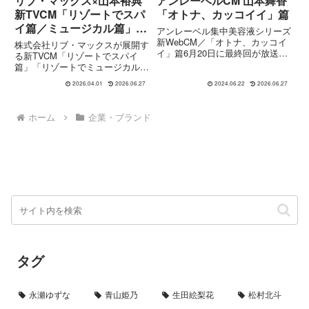
リブ・マックス×山本裕典
アンレーベルCM 山本舞香
新TVCM「リゾートでスパ
「オトナ、カッコイイ」篇
イ篇／ミュージカル篇」｜
アンレーベル集中美容液シリーズ
非日常で心を解き放つ物語
新WebCM／「オトナ、カッコイ
株式会社リブ・マックスが展開す
イ」篇6月20日に最終回が放送さ
る新TVCM「リゾートでスパイ
れたテレビ朝日開局65周年記念
篇」「リゾートでミュージカル
作品『Believe-君にかける橋-』に
篇」は、俳優・山本裕典さんを起
出演されていた山本舞香さん。山
2026.04.01
2026.06.27
2024.06.22
2026.06.27
用し、「リブマックスで心を解き
本舞香さんといえば、マイナビ転
放ち、明日を前向きにする」とい
職CM「やめるの...
うコンセプトのもと制作されてい
ホーム
企業・ブランド
ます。ホテル・リゾートでの滞在
を...
タグ
永瀬ゆずな
青山姫乃
生田絵梨花
松村北斗