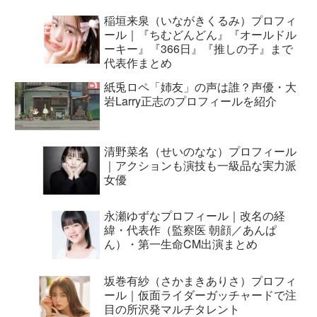
稲垣来泉（いながきくるみ）プロフィ
ール｜『ちむどんどん』『オールドル
ーキー』『366日』『推しの子』まで
代表作まとめ
紙兎ロペ「姉友」の声は誰？声優・大
岩Larry正志のプロフィールを紹介
清野菜名（せいのなな）プロフィール
｜アクションも演技も一級品な実力派
女優
永瀬ゆずなプロフィール｜改名の経
緯・代表作（監察医 朝顔／あんぱ
ん）・第一生命CM出演まとめ
坂巻有紗（さかまきありさ）プロフィ
ール｜仮面ライダーガッチャードで注
目の所沢発マルチタレント