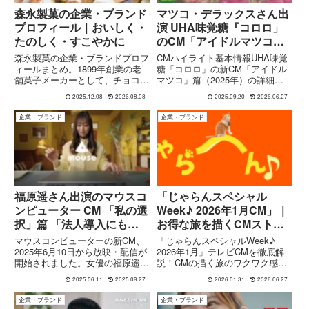
森永製菓の企業・ブランド
マツコ・デラックスさん出
プロフィール｜おいしく・
演 UHA味覚糖『コロロ」
たのしく・すこやかに
のCM「アイドルマツコ』
篇
森永製菓の企業・ブランドプロフ
CMハイライト基本情報UHA味覚
ィールまとめ。1899年創業の老
糖「コロロ」の新CM「アイドル
舗菓子メーカーとして、チョコボ
マツコ」篇（2025年）の詳細ま
ール・ハイチュウ・ダース・チョ
とめ。ちょっと昭和ノスタルジー
2025.12.08
2026.08.08
2025.09.20
2026.06.27
コモナカジャンボ・inゼリーなど
風味強めなので、一緒に振り返ろ
を展開。「おいしく、たのしく、
う。項目内容CMタイトル「アイ
企業・ブランド
企業・ブランド
すこやかに」の企業理念や主な事
ドルマツコ」篇 出演マツコ・デ
業内容・サステナビリティの取り
ラックス 放送開始日202...
組みも紹介します。
福原遥さん出演のマウスコ
「じゃらんスペシャル
ンピューター CM 「私の選
Week♪ 2026年1月CM」｜
択」篇 「法人導入にもマ
お得な旅を描くCMストー
ウス」篇
リーと魅力
マウスコンピューターの新CM、
「じゃらんスペシャルWeek♪
2025年6月10日から放映・配信が
2026年1月」テレビCMを徹底解
開始されました。女優の福原遥さ
説！CMの描く旅のワクワク感、
んを起用しており、個人向けと法
お得な宿泊プラン情報、そしてじ
2025.06.11
2025.09.27
2026.01.31
2026.06.27
人向けの2本立てです。「私の選
ゃらんスペシャルウィークの魅力
択」篇柔らかな日常の中で、プラ
をストーリー仕立てで紹介しま
企業・ブランド
企業・ブランド
イベートの一部としてマウスコン
す。