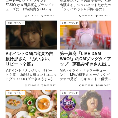
コーセーのメイクブランド
相葉雅紀さんと吉瀬美智子さんが
CM
FASIO が今田美桜をブランドミ
出演する、ジャパネットたかたの
ューズに、戸塚純貴をCMディレ
「ジャパネット40周年 春の下取
クター役に起用した新CMを発
り祭」CMが公開されています。
2025.10.10
2026.06.27
2026.03.12
2026.06.27
表。『キレイの即戦力』というテ
CMでは、相葉雅紀さん演じる
ーマで描かれる演出構成や注目ポ
弟・マサキと、吉瀬美智子さん演
企業・ブランド
企業・ブランド
イントを解説します。
じる姉・ミチコが姉弟役で共演。
壊れてしまった家電に困る弟に
対...
VポイントCMに出演の吉
第一興商「LIVE DAM
原怜那さん 「ぶいぶい、
WAO!」のCMソングタイア
リピート？篇」
ップ 茅島みずきさん出
演 大泉洋さん『キラーチ
Vポイント「ぶいぶい、リピー
MVハイライト「キラーチュー
ューン！』MV
ト？篇」 30秒8人組コントユニッ
ン！」MVの概要ミュージックビ
トダウ90000 (ダウきゅうまん)で
デオの見どころキャスト：俳優・
活動する女子大生の吉原怜那さ
モデルの茅島みずきさんが初タッ
2024.06.16
2026.06.27
2025.08.18
2026.06.27
ん。今回は約1か月前にご出演、
グで登場。大泉さんの歌唱シーン
公開されたVポイント公式チャン
と茅島さんのダンスが交錯する構
企業・ブランド
企業・ブランド
ネルのYouTube 30秒CMの様子な
成です。舞台設定：アメリカンダ
どをご紹介い...
イナー風のレトロな雰囲気の店が
舞...