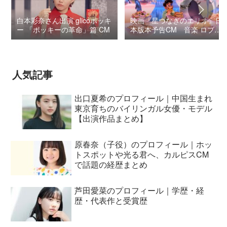
白本彩奈さん出演 glicoポッキ
映画『星つなぎのエリオ』日
ー 「ポッキーの革命」篇 CM
本版本予告CM 音楽 ロブ・
シモンセン /
BUMP OF CHICKEN 7/3“七
夕ジャパンプレミア”
人気記事
出口夏希のプロフィール｜中国生まれ
東京育ちのバイリンガル女優・モデル
【出演作品まとめ】
原春奈（子役）のプロフィール｜ホッ
トスポットや光る君へ、カルピスCM
で話題の経歴まとめ
芦田愛菜のプロフィール｜学歴・経
歴・代表作と受賞歴