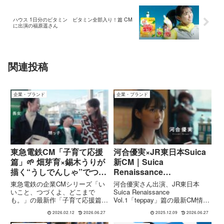
ハウス 1日分のビタミン ビタミン全部入り！篇 CM
に出演の福原遥さん
関連投稿
企業・ブランド
企業・ブランド
東急電鉄CM「子育て応援
河合優実×JR東日本Suica
篇」🌱 畑芽育×錫木うりが
新CM｜Suica
描く“うしでんしゃ”でつな
Renaissance
がる日常
Vol.1「teppay」篇で新決
東急電鉄の企業CMシリーズ「い
河合優実さん出演、JR東日本
済サービスを紹介
いこと、つづくよ、どこまで
Suica Renaissance
も。」の最新作「子育て応援篇」
Vol.1「teppay」篇の最新CM情報
が2026年2月12日から公開されま
を詳しく解説。2026年秋スター
2026.02.12
2026.06.27
2025.12.09
2026.06.27
した。今回の映像では、俳優の畑
ト予定の新コード決済サービス
芽育さんと錫木うりさんが出演。
「teppay」で、チャージなし後払