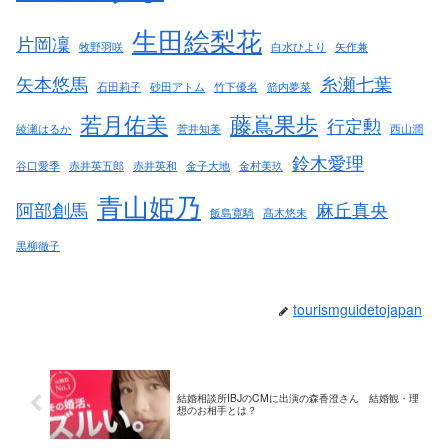
生田絵梨花
片岡凜
牧野羽咲
白水ひより
矢作兼
矢本悠馬
糸瀬七葉
石田莉子
砂田アトム
竹下優名
箭内夢菜
若月佑美
藤嶌果歩
行定勲
綾瀬はるか
菅井知美
西山潤
鈴木愛理
谷口愛季
赤井英五郎
赤井英和
金子大地
金村美玖
青山姫乃
阿部創馬
麻丘真央
飯島寛騎
髙木悠未
黒柳徹子
tourismguidetojapan
結婚相談所IBJのCMに出演の森香澄さん 結婚観・理
想のお相手とは？