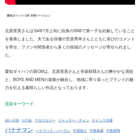
愛知ダイハツ CM 30秒バージョン
北原里英さんは’24年7月上旬に自身のSNSで第一子を妊娠していること
を発表しました。夫である俳優の笠原秀幸さんとともに喜びのコメント
を寄せ、ファンや関係者から多くの祝福のメッセージが寄せられまし
た。
愛知ダイハツの新CMは、北原里英さんと寺坂頼我さんの爽やかな演技
と、BOYS AND MENの楽曲が融合し、地域に寄り添ったブランドの魅
力を伝える素晴らしい作品となっております。
注目キーワード
ゆい小池
りのあ
ウカスカジー
ジャッキー・チェン
チャンス大城
バナナマン
パトリック・ハーラン
中原陸人
中島多羅
中島裕翔