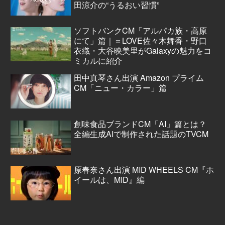
田涼介の“うるおい習慣”
ソフトバンクCM「アルパカ族・高原
にて」篇｜＝LOVE佐々木舞香・野口
衣織・大谷映美里がGalaxyの魅力をコ
ミカルに紹介
田中真琴さん出演 Amazon プライム
CM「ニュー・カラー」篇
創味食品ブランドCM「AI」篇とは？
全編生成AIで制作された話題のTVCM
原春奈さん出演 MID WHEELS CM『ホ
イールは、MID』編