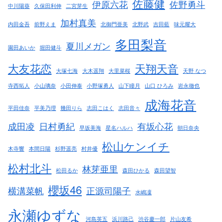
佐藤健
伊原六花
佐野勇斗
中川陽葵
久保田利伸
二宮芽生
加村真美
内田金吾
前野えま
北御門亜美
北野武
吉田藍
味元耀大
多田梨音
夏川メガン
園田あいか
堀田健斗
大友花恋
天翔天音
大塚七海
大木遥翔
大里菜桜
天野 なつ
寺西拓人
小山璃奈
小田伸泰
小野塚勇人
山下瞳月
山口 ひろみ
岩永徹也
成海花音
平田佳奈
平美乃理
幾田りら
志田こはく
志田音々
成田凌
日村勇紀
有坂心花
早坂美海
星名ハルハ
朝日奈央
松山ケンイチ
木寺響
本間日陽
杉野遥亮
村井優
松村北斗
林芽亜里
松田るか
森田ひかる
森田望智
櫻坂46
横溝菜帆
正源司陽子
水嶋凜
永瀬ゆずな
河島英五
浜川路己
渋谷慶一郎
片山友希