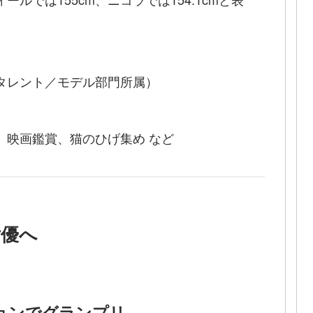
タレント／モデル部門所属）
、映画鑑賞、猫のひげ集め など
女優へ
ョンでグランプリ