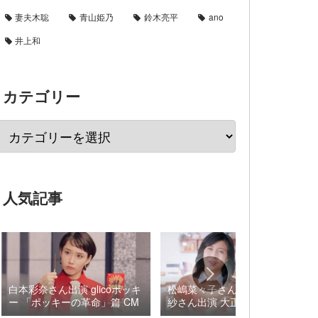
妻夫木聡
青山姫乃
鈴木亮平
ano
井上和
カテゴリー
人気記事
白本彩奈さん出演 glicoポッキ
松嶋菜々子さん×阿由葉さら
ー 「ポッキーの革命」篇 CM
紗さん出演 大正製薬 パブロ
ンSゴールドW『いましよう