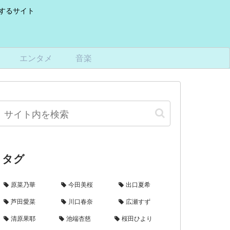
けするサイト
エンタメ
音楽
タグ
原菜乃華
今田美桜
出口夏希
芦田愛菜
川口春奈
広瀬すず
清原果耶
池端杏慈
桜田ひより