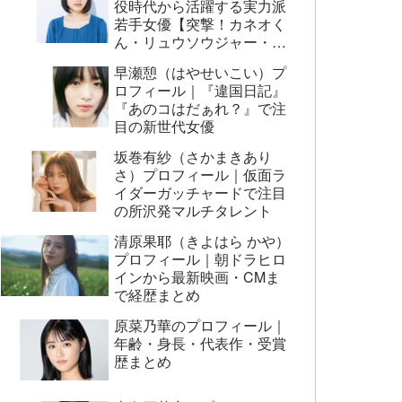
役時代から活躍する実力派
若手女優【突撃！カネオく
ん・リュウソウジャー・映
画AI崩壊ほか】
早瀬憩（はやせいこい）プ
ロフィール｜『違国日記』
『あのコはだぁれ？』で注
目の新世代女優
坂巻有紗（さかまきあり
さ）プロフィール｜仮面ラ
イダーガッチャードで注目
の所沢発マルチタレント
清原果耶（きよはら かや）
プロフィール｜朝ドラヒロ
インから最新映画・CMま
で経歴まとめ
原菜乃華のプロフィール｜
年齢・身長・代表作・受賞
歴まとめ