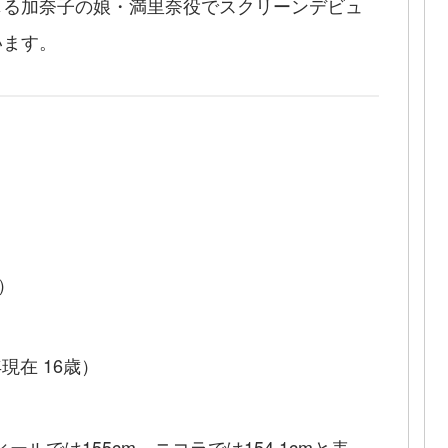
じる加奈子の娘・満里奈役でスクリーンデビュ
います。
）
年現在 16歳）
ールでは155cm、ニコラでは154.1cmと表