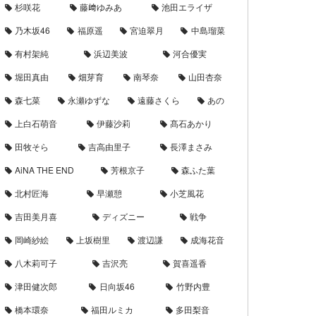
杉咲花
藤﨑ゆみあ
池田エライザ
乃木坂46
福原遥
宮迫翠月
中島瑠菜
有村架純
浜辺美波
河合優実
堀田真由
畑芽育
南琴奈
山田杏奈
森七菜
永瀬ゆずな
遠藤さくら
あの
上白石萌音
伊藤沙莉
髙石あかり
田牧そら
吉高由里子
長澤まさみ
AiNA THE END
芳根京子
森ふた葉
北村匠海
早瀬憩
小芝風花
吉田美月喜
ディズニー
戦争
岡崎紗絵
上坂樹里
渡辺謙
成海花音
八木莉可子
吉沢亮
賀喜遥香
津田健次郎
日向坂46
竹野内豊
橋本環奈
福田ルミカ
多田梨音