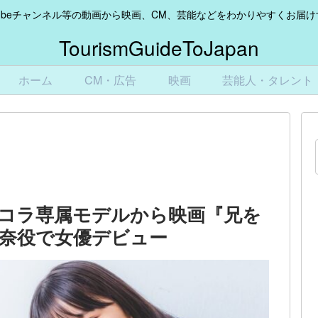
Tubeチャンネル等の動画から映画、CM、芸能などをわかりやすくお届
TourismGuideToJapan
ホーム
CM・広告
映画
芸能人・タレント
コラ専属モデルから映画『兄を
奈役で女優デビュー