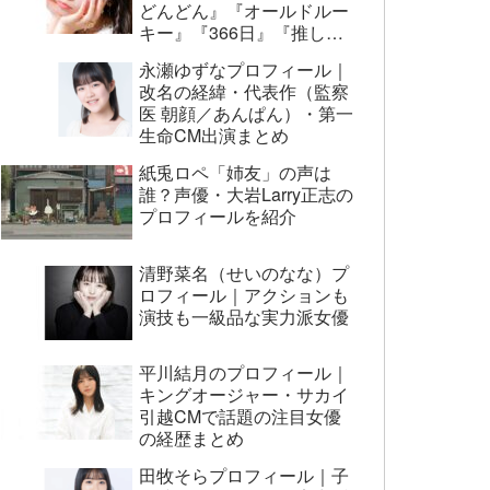
どんどん』『オールドルー
キー』『366日』『推しの
子』まで代表作まとめ
永瀬ゆずなプロフィール｜
改名の経緯・代表作（監察
医 朝顔／あんぱん）・第一
生命CM出演まとめ
紙兎ロペ「姉友」の声は
誰？声優・大岩Larry正志の
プロフィールを紹介
清野菜名（せいのなな）プ
ロフィール｜アクションも
演技も一級品な実力派女優
平川結月のプロフィール｜
キングオージャー・サカイ
引越CMで話題の注目女優
の経歴まとめ
田牧そらプロフィール｜子