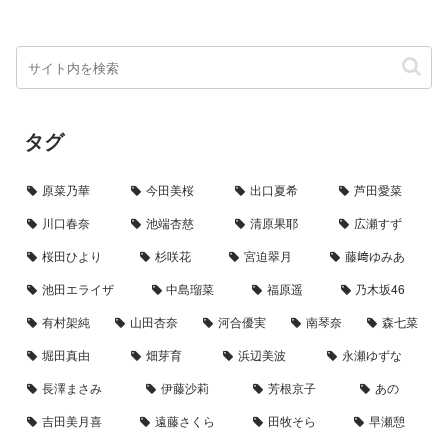
タグ
原菜乃華
今田美桜
出口夏希
芦田愛菜
川口春奈
池端杏慈
清原果耶
広瀬すず
桜田ひより
杉咲花
宮迫翠月
藤﨑ゆみあ
池田エライザ
中島瑠菜
福原遥
乃木坂46
有村架純
山田杏奈
河合優実
南琴奈
森七菜
堀田真由
畑芽育
浜辺美波
永瀬ゆずな
長澤まさみ
伊藤沙莉
芳根京子
あの
吉田美月喜
遠藤さくら
田牧そら
早瀬憩