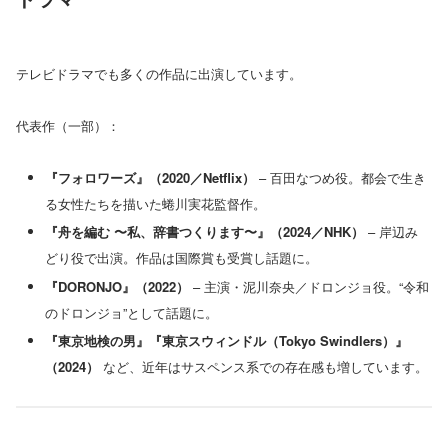
テレビドラマでも多くの作品に出演しています。
代表作（一部）：
『フォロワーズ』（2020／Netflix）
– 百田なつめ役。都会で生き
る女性たちを描いた蜷川実花監督作。
『舟を編む 〜私、辞書つくります〜』（2024／NHK）
– 岸辺み
どり役で出演。作品は国際賞も受賞し話題に。
『DORONJO』（2022）
– 主演・泥川奈央／ドロンジョ役。“令和
のドロンジョ”として話題に。
『東京地検の男』『東京スウィンドル（Tokyo Swindlers）』
（2024）
など、近年はサスペンス系での存在感も増しています。