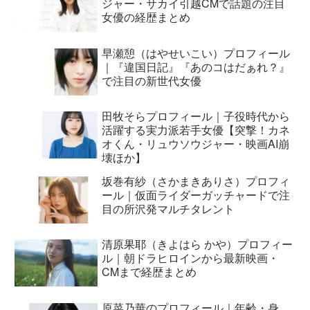
ジャー・サカイ引越CMで話題の注目
女優の経歴まとめ
早瀬憩（はやせいこい）プロフィール
｜『違国日記』『あのコはだぁれ？』
で注目の新世代女優
田牧そらプロフィール｜子役時代から
活躍する実力派若手女優【突撃！カネ
オくん・リュウソウジャー・映画AI崩
壊ほか】
坂巻有紗（さかまきありさ）プロフィ
ール｜仮面ライダーガッチャードで注
目の所沢発マルチタレント
清原果耶（きよはら かや）プロフィー
ル｜朝ドラヒロインから最新映画・
CMまで経歴まとめ
原菜乃華のプロフィール｜年齢・身