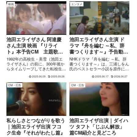
夜→昼の演出が映し出すゲームの
COSMETICS にとって初のテレ
映画
エンタメ
世界観と、CMが訴えかけるメッ
ビCMとなる本作は、人気フェイ
セージ。
スパウダーのリ...
池田エライザさん 阿達慶
池田エライザさん主演 ド
さん主演 映画 『リライ
ラマ『舟を編む ～私、辞
ト』本予告CM 主題歌
書つくります～』予告動
Rin音(りんね)さん
画 音楽 Face 2 fAKE
1992年の高校生・美雪（池田エ
NHKドラマ『舟を編む ～私、辞
ライザさん）の前に、300年後か
書つくります～』は、三浦しをん
らタイムリープしてきた転校生・
氏のベストセラー小説を原作に、
保彦（阿達慶さん）が登場。夏の
辞書編集という静かで熱い世界を
2025.06.09
2025.09.28
2025.06.17
2026.06.27
恋物語が始まるが、やがてタイム
描いた連続ドラマです。主人公・
リープの秘密と“誰が真の作者
岸辺みどり（池田エライザさん）
CM・広告
CM・広告
か”というミステリーが浮上……
は、ファッション誌編集部から突
観る者を時間のパラドックスに...
然「辞書編集部」に異動。言葉...
私らしさとつながりを歌う
池田エライザ出演｜ダイハ
｜池田エライザ出演 フコ
ツ タフト「じぶん解放」
ク生命『それがわたし篇』
篇CM紹介と見どころ