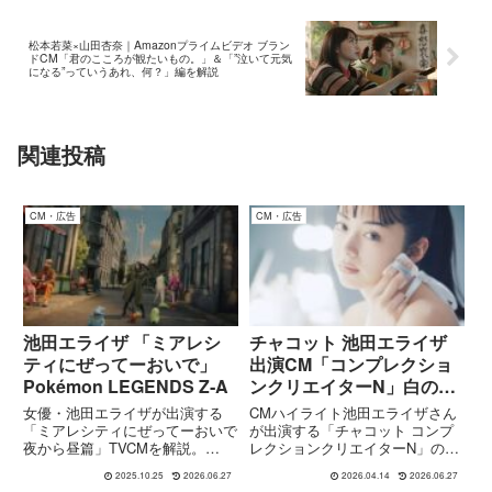
松本若菜×山田杏奈｜Amazonプライムビデオ ブラン
ドCM「君のこころが観たいもの。」＆「”泣いて元気
になる”っていうあれ、何？」編を解説
関連投稿
CM・広告
CM・広告
池田エライザ 「ミアレシ
チャコット 池田エライザ
ティにぜってーおいで」
出演CM「コンプレクショ
Pokémon LEGENDS Z‑A
ンクリエイターN」白の世
界で魅せる“崩れない美”
女優・池田エライザが出演する
CMハイライト池田エライザさん
「ミアレシティにぜってーおいで
が出演する「チャコット コンプ
夜から昼篇」TVCMを解説。
レクションクリエイターN」の新
『Pokémon LEGENDS Z-A』の
TVCMが、2026年4月18日より放
2025.10.25
2026.06.27
2026.04.14
2026.06.27
舞台“ミアレシティ”で展開される
映開始されます。Chacott