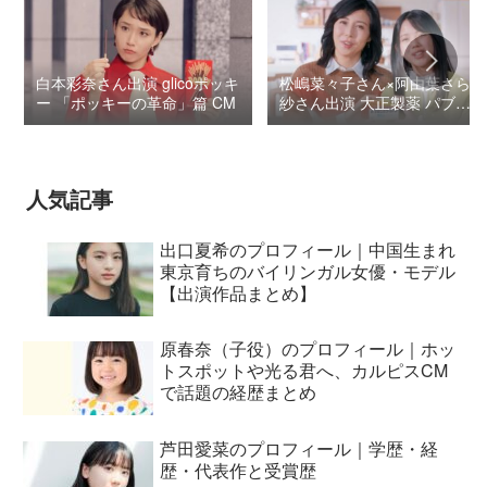
白本彩奈さん出演 glicoポッキ
松嶋菜々子さん×阿由葉さら
ー 「ポッキーの革命」篇 CM
紗さん出演 大正製薬 パブロ
ンSゴールドW『いましよう
とおもってたー』篇CM
人気記事
出口夏希のプロフィール｜中国生まれ
東京育ちのバイリンガル女優・モデル
【出演作品まとめ】
原春奈（子役）のプロフィール｜ホッ
トスポットや光る君へ、カルピスCM
で話題の経歴まとめ
芦田愛菜のプロフィール｜学歴・経
歴・代表作と受賞歴