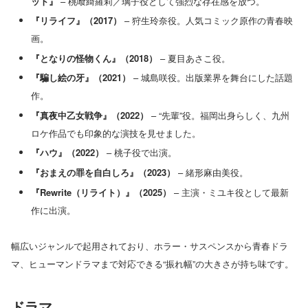
ット』
– 桃喰綺羅莉／璃子役として強烈な存在感を放つ。
『リライフ』（2017）
– 狩生玲奈役。人気コミック原作の青春映
画。
『となりの怪物くん』（2018）
– 夏目あさこ役。
『騙し絵の牙』（2021）
– 城島咲役。出版業界を舞台にした話題
作。
『真夜中乙女戦争』（2022）
– “先輩”役。福岡出身らしく、九州
ロケ作品でも印象的な演技を見せました。
『ハウ』（2022）
– 桃子役で出演。
『おまえの罪を自白しろ』（2023）
– 緒形麻由美役。
『Rewrite（リライト）』（2025）
– 主演・ミユキ役として最新
作に出演。
幅広いジャンルで起用されており、ホラー・サスペンスから青春ドラ
マ、ヒューマンドラマまで対応できる“振れ幅”の大きさが持ち味です。
ドラマ