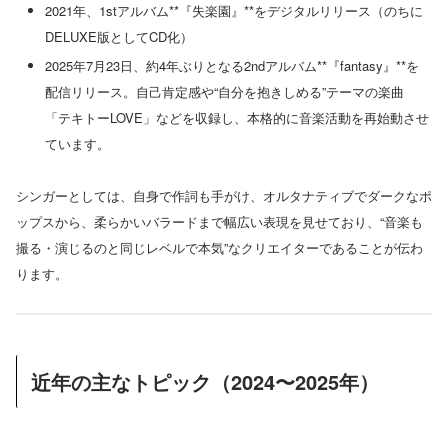
2021年、1stアルバム**『失楽園』**をデジタルリリース（のちに
DELUXE版としてCD化）
2025年7月23日、約4年ぶりとなる2ndアルバム**『fantasy』**を
配信リリース。自己肯定感や“自分を抱きしめる”テーマの楽曲
「テキトーLOVE」などを収録し、本格的に音楽活動を再始動させ
ています。
シンガーとしては、自身で作詞も手がけ、オルタナティブでダークなポ
ップスから、柔らかいバラードまで幅広い表現を見せており、“音楽も
撮る・演じるのと同じレベルで本気”なクリエイターであることが伝わ
ります。
近年の主なトピック（2024〜2025年）