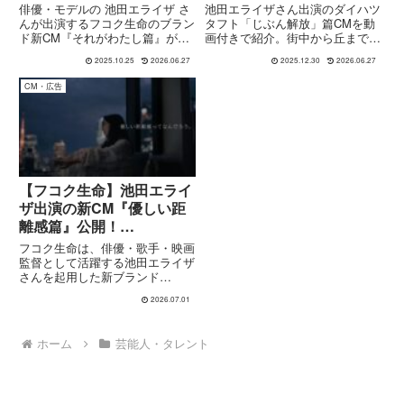
俳優・モデルの 池田エライザ さ
池田エライザさん出演のダイハツ
んが出演するフコク生命のブラン
タフト「じぶん解放」篇CMを動
ド新CM『それがわたし篇』が10
画付きで紹介。街中から丘まで自
月26日より全国公開。アンジェ
由な旅を楽しむ映像と、タフトの
2025.10.25
2026.06.27
2025.12.30
2026.06.27
ラ・アキの名曲「手紙 ～拝啓 十
特徴・演出のポイントをわかりや
五の君へ～」をカバーし、“一人
すく解説します。
CM・広告
は好き、孤独は嫌い。それがわた
し。”というメッセージを描きま
す。
【フコク生命】池田エライ
ザ出演の新CM『優しい距
離感篇』公開！
RADWIMPS「正解」のカ
フコク生命は、俳優・歌手・映画
バーで現代を生きる若者に
監督として活躍する池田エライザ
さんを起用した新ブランド
寄り添う
CM**『優しい距離感篇』を2026
2026.07.01
年7月1日より全国で放映開始し
ました。CMでは池田さんが
RADWIMPSの人気楽曲「正解」
ホーム
芸能人・タレント
**をカバーし、現代を生きる若...