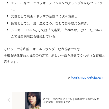
モデル出身で、ニコラオーディションのグランプリからブレイク
し、
女優として映画・ドラマの話題作に次々出演し、
監督としては『夏、至るころ』などで自ら物語を紡ぎ、
シンガーELAIZAとしては『失楽園』『fantasy』といったアルバ
ムで音楽表現にも挑戦している、
という、**“令和的・オールラウンダーな表現者”**です。
今後も映像作品と音楽の両方で、新しい一面を見せてくれそうな存在と
言えます。
tourismguidetojapan
さかたりさのプロフィール｜熊本出身“令和のCM女
王”の経歴・出演作まとめ