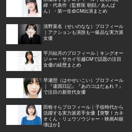
緯・代表作（監察医 朝顔／あんぱ
ん）・第一生命CM出演まとめ
清野菜名（せいのなな）プロフィール
｜アクションも演技も一級品な実力派
女優
平川結月のプロフィール｜キングオー
ジャー・サカイ引越CMで話題の注目
女優の経歴まとめ
早瀬憩（はやせいこい）プロフィール
｜『違国日記』『あのコはだぁれ？』
で注目の新世代女優
田牧そらプロフィール｜子役時代から
活躍する実力派若手女優【突撃！カネ
オくん・リュウソウジャー・映画AI崩
壊ほか】