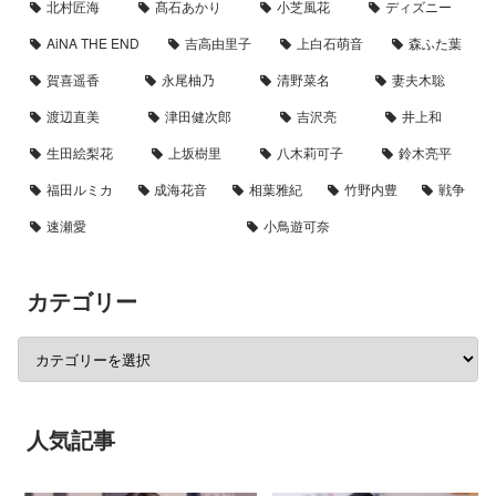
北村匠海
髙石あかり
小芝風花
ディズニー
AiNA THE END
吉高由里子
上白石萌音
森ふた葉
賀喜遥香
永尾柚乃
清野菜名
妻夫木聡
渡辺直美
津田健次郎
吉沢亮
井上和
生田絵梨花
上坂樹里
八木莉可子
鈴木亮平
福田ルミカ
成海花音
相葉雅紀
竹野内豊
戦争
速瀬愛
小鳥遊可奈
カテゴリー
人気記事