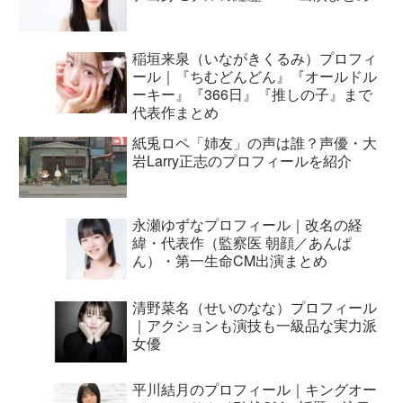
稲垣来泉（いながきくるみ）プロフィ
ール｜『ちむどんどん』『オールドル
ーキー』『366日』『推しの子』まで
代表作まとめ
紙兎ロペ「姉友」の声は誰？声優・大
岩Larry正志のプロフィールを紹介
永瀬ゆずなプロフィール｜改名の経
緯・代表作（監察医 朝顔／あんぱ
ん）・第一生命CM出演まとめ
清野菜名（せいのなな）プロフィール
｜アクションも演技も一級品な実力派
女優
平川結月のプロフィール｜キングオー