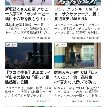
新垣結衣さん出演 アサヒ
ロッテ クランキーCM「チ
十六茶CM『ガッキーと一
ョコサクサァァーク」篇｜
緒に十六茶を飲もう！』
渡辺直美×MAHINA
篇 楽曲 ano
CMgallery基本情報「十六茶（ア
ロッテのチョコレート「クランキ
サヒ飲料）」の、新垣結衣（ガッ
ー」の新TVCM「チョコサクサァ
キー）が出演する最新CM「ガッ
ァーク」篇は、2026年4月14日よ
キーと一緒に十六茶を飲もう！」
り全国で放映開始された作品で
2025.09.19
2026.06.27
2026.04.26
2026.06.27
「16チャージ！野球場」編の詳
す。出演はタレントの渡辺直美さ
細を調べたので、分かっているこ
んと、ガールズグループHANAの
CM・広告
CM・広告
とをまとめるね。項目内容CMタ
MAHINAさん。初共演ながら息の
イトル「16チャージ！...
合った掛け合いとダ...
【フコク生命】池田エライ
関西みらい銀行CM「伝え
ザ出演の新CM『優しい距
たいこと」篇｜高校生
離感篇』公開！
の“言えない想い”が胸に響
RADWIMPS「正解」のカ
く青春ストーリー 谷口沙
フコク生命は、俳優・歌手・映画
関西みらい銀行のCM「伝えたい
バーで現代を生きる若者に
穂 狩野煌己
監督として活躍する池田エライザ
こと」篇は、2026年の口座開設
さんを起用した新ブランド
キャンペーンの一環として制作さ
寄り添う
CM**『優しい距離感篇』を2026
れた作品です。舞台は高校で、若
2026.07.01
2026.03.22
2026.06.27
年7月1日より全国で放映開始し
者ならではの繊細な感情や人間関
ました。CMでは池田さんが
係が描かれています。高校生役と