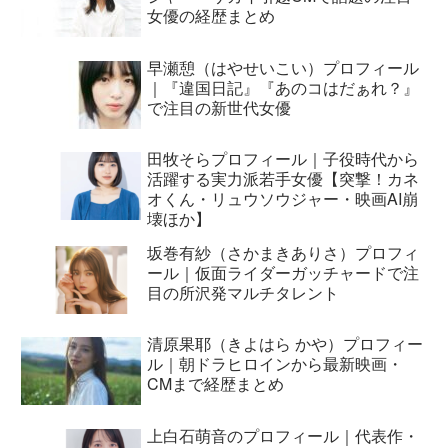
女優の経歴まとめ
早瀬憩（はやせいこい）プロフィール
｜『違国日記』『あのコはだぁれ？』
で注目の新世代女優
田牧そらプロフィール｜子役時代から
活躍する実力派若手女優【突撃！カネ
オくん・リュウソウジャー・映画AI崩
壊ほか】
坂巻有紗（さかまきありさ）プロフィ
ール｜仮面ライダーガッチャードで注
目の所沢発マルチタレント
清原果耶（きよはら かや）プロフィー
ル｜朝ドラヒロインから最新映画・
CMまで経歴まとめ
上白石萌音のプロフィール｜代表作・