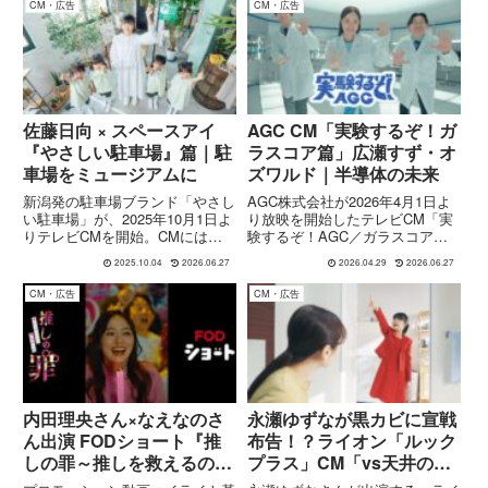
CM・広告
CM・広告
RADWIMPSの人気楽曲「正解」
して谷口沙穂さん、狩野煌己さん
**をカバーし、現代を生きる若...
が出演し、“伝えたいのに伝え...
佐藤日向 × スペースアイ
AGC CM「実験するぞ！ガ
『やさしい駐車場』篇｜駐
ラスコア篇」広瀬すず・オ
車場をミュージアムに
ズワルド｜半導体の未来
新潟発の駐車場ブランド「やさし
AGC株式会社が2026年4月1日よ
い駐車場」が、2025年10月1日よ
り放映を開始したテレビCM「実
りテレビCMを開始。CMには俳
験するぞ！AGC／ガラスコア
優・声優の佐藤日向さんが出演
篇」は、女優・広瀬すずとお笑い
2025.10.04
2026.06.27
2026.04.29
2026.06.27
し、子どもたちのアートと風景が
コンビ・オズワルド（伊藤俊介、
溶け合う“駐車場＝ミュージア
畠中悠）が出演するCMシリーズ
CM・広告
CM・広告
ム”的な演出が話題に。CM概要と
第3弾の作品です。本CMは、半
背景を徹底解説。
導体の進化を支える次世代素...
内田理央さん×なえなのさ
永瀬ゆずなが黒カビに宣戦
ん出演 FODショート『推
布告！？ライオン「ルック
しの罪～推しを救えるのは
プラス」CM「vs天井の黒
ヲタクの私～』篇CM
カビ菌」篇が爽快すぎる