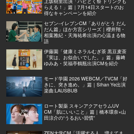
上坂樹里出演「ハピとく祭 ドリンクも
らえる！」篇｜7月14日スタートのお
得なキャンペーンを紹介
セブン‐イレブンCM「ありがとう だん
だん篇」ほか方言シリーズ｜櫻井翔・
相葉雅紀・天海祐希出演の心温まる物
語
伊藤園「健康ミネラルむぎ茶 黒豆麦茶
『実は、お似合いでした。』篇」藤﨑
ゆみあ・笑福亭鶴瓶出演CMを紹介
モード学園 2026 WEBCM／TVCM「好
きに、突き進め。」篇｜Sihan Ye出演
楽曲:LAUSBUB
ロート製薬 スキンアクアセラムUV
CM「肌にいいこと」篇｜橋本環奈×山
田涼介の“うるおい習慣”
ZEN大学CM「活躍する人、増えてま