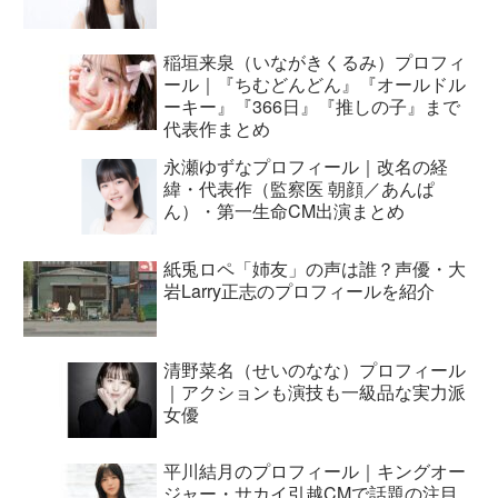
稲垣来泉（いながきくるみ）プロフィ
ール｜『ちむどんどん』『オールドル
ーキー』『366日』『推しの子』まで
代表作まとめ
永瀬ゆずなプロフィール｜改名の経
緯・代表作（監察医 朝顔／あんぱ
ん）・第一生命CM出演まとめ
紙兎ロペ「姉友」の声は誰？声優・大
岩Larry正志のプロフィールを紹介
清野菜名（せいのなな）プロフィール
｜アクションも演技も一級品な実力派
女優
平川結月のプロフィール｜キングオー
ジャー・サカイ引越CMで話題の注目