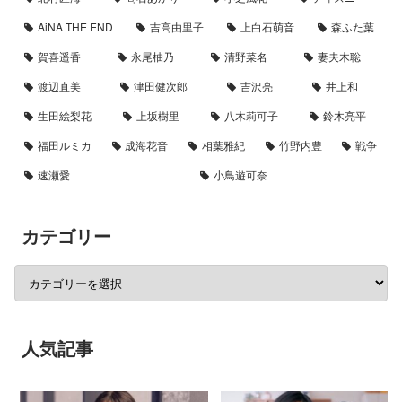
AiNA THE END
吉高由里子
上白石萌音
森ふた葉
賀喜遥香
永尾柚乃
清野菜名
妻夫木聡
渡辺直美
津田健次郎
吉沢亮
井上和
生田絵梨花
上坂樹里
八木莉可子
鈴木亮平
福田ルミカ
成海花音
相葉雅紀
竹野内豊
戦争
速瀬愛
小鳥遊可奈
カテゴリー
人気記事