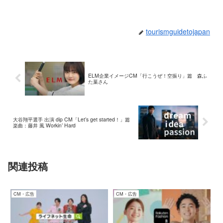
tourismguidetojapan
ELM企業イメージCM「行こうぜ！空振り」篇 森ふ
た葉さん
大谷翔平選手 出演 dip CM「Let’s get started！」篇
楽曲：藤井 風 Workin’ Hard
関連投稿
CM・広告
CM・広告