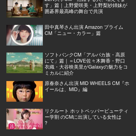
す」篇｜上野愛咲美・上野梨紗姉妹が
囲碁界最高峰の舞台で共演
田中真琴さん出演 Amazon プライム
CM「ニュー・カラー」篇
ソフトバンクCM「アルパカ族・高原
にて」篇｜＝LOVE佐々木舞香・野口
衣織・大谷映美里がGalaxyの魅力をコ
ミカルに紹介
原春奈さん出演 MID WHEELS CM『ホ
イールは、MID』編
リクルート ホットペッパービューティ
ー学割 のCMに出演している女性は
?