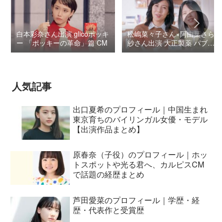
白本彩奈さん出演 glicoポッキ
松嶋菜々子さん×阿由葉さら
ー 「ポッキーの革命」篇 CM
紗さん出演 大正製薬 パブロ
ンSゴールドW『いましよう
とおもってたー』篇CM
人気記事
出口夏希のプロフィール｜中国生まれ
東京育ちのバイリンガル女優・モデル
【出演作品まとめ】
原春奈（子役）のプロフィール｜ホッ
トスポットや光る君へ、カルピスCM
で話題の経歴まとめ
芦田愛菜のプロフィール｜学歴・経
歴・代表作と受賞歴