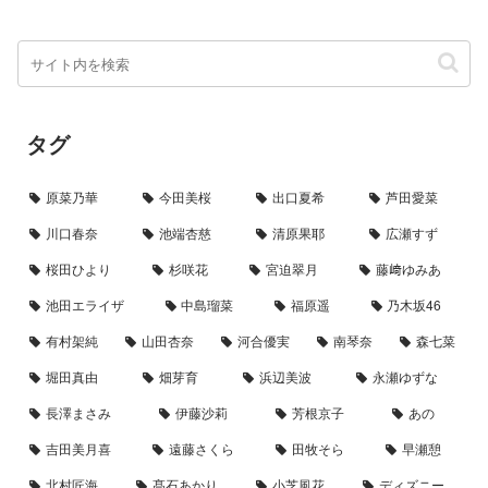
タグ
原菜乃華
今田美桜
出口夏希
芦田愛菜
川口春奈
池端杏慈
清原果耶
広瀬すず
桜田ひより
杉咲花
宮迫翠月
藤﨑ゆみあ
池田エライザ
中島瑠菜
福原遥
乃木坂46
有村架純
山田杏奈
河合優実
南琴奈
森七菜
堀田真由
畑芽育
浜辺美波
永瀬ゆずな
長澤まさみ
伊藤沙莉
芳根京子
あの
吉田美月喜
遠藤さくら
田牧そら
早瀬憩
北村匠海
髙石あかり
小芝風花
ディズニー