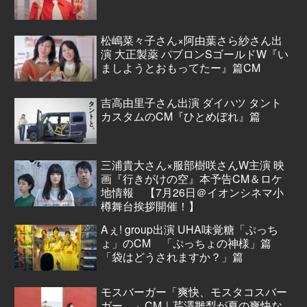
松嶋菜々子さん×阿由葉さら紗さん出
演 大正製薬 パブロンSゴールドW『い
ましようとおもってたー』篇CM
吉高由里子さん出演 ダイハツ タント
カスタムのCM『ひとめぼれ』篇
三浦貴大さん×服部樹咲さんW主演 映
画『行きがけの空』本予告CM＆ロケ
地情報 【7月26日＠イオンシネマ小
樽舞台挨拶開催！】
Aぇ! group出演 UHA味覚糖「ぷっち
ょ」のCM 「ぷっちょの神様」篇
「袋はどうされますか？」篇
モスバーガー「爽快、モスタコスバー
ガー。」CM｜芹澤雛梨が夏の爽快な