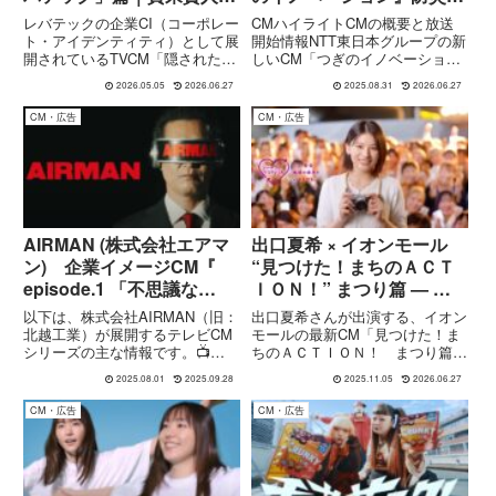
八木莉可子ほか出演の企業
篇 楽曲 葉音（はおと）
レバテックの企業CI（コーポレー
CMハイライトCMの概要と放送
CI
さん『めぐれ』
ト・アイデンティティ）として展
開始情報NTT東日本グループの新
開されているTVCM「隠された真
しいCM「つぎのイノベーショ
実」篇および「もう一つのレバテ
ン」防災篇について、以下の通り
2026.05.05
2026.06.27
2025.08.31
2026.06.27
ック」篇は、IT人材のキャリアや
ご紹介します。放送開始日2025
働き方に新たな視点を提示するス
年1月22日より全国でオンエアが
CM・広告
CM・広告
トーリー性の高い映像作品です。
スタートしました。バージョン展
出演は、賀来賢人、八木莉...
開CMには60秒版と30秒...
AIRMAN (株式会社エアマ
出口夏希 × イオンモール
ン) 企業イメージCM『
“見つけた！まちのＡＣＴ
episode.1 「不思議な
ＩＯＮ！” まつり篇 — 地
力」』篇
域と出会う、モールの新し
以下は、株式会社AIRMAN（旧：
出口夏希さんが出演する、イオン
いかたち
北越工業）が展開するテレビCM
モールの最新CM「見つけた！ま
シリーズの主な情報です。📺
ちのＡＣＴＩＯＮ！ まつり篇」
AIRMAN（エアマン）CMの概要
が公開。地域のお祭りや人のつな
2025.08.01
2025.09.28
2025.11.05
2026.06.27
2025年4月1日に社名を「北越工
がりをテーマに、モールを通じ
業」から株式会社AIRMANに変更
て“まち”と出会う瞬間を描く映像
CM・広告
CM・広告
し、それに合わせてブランド認知
を、ブログで詳しく解説します。
と企業イメージの...