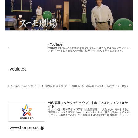
- YouTube
YouTube でお気に入りの動画や音楽を楽しみ、オリジナルのコンテンツを
アップロードして友だちや家族、世界中の人たちと共有しましょう。
youtu.be
【メイキング+インタビュー】竹内涼真さん出演 『SUUMO』2024夏TVCM｜【公式】SUUMO
竹内涼真（タケウチリョウマ） | ホリプロオフィシャルサ
イト
ホリプロは、昭和35年（1960年）の創業以降、「文化をプロモートする人
間産業」という企業理念のもと、タレントの発掘・育成を強みとするマネ
ージメント事業を中心として、番組やＣＭを制作する映像事業、ミュージ
カルなどの演劇をプロデュースする公演...
www.horipro.co.jp