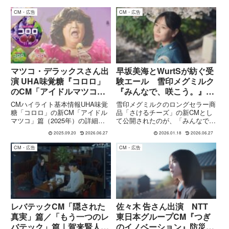
スーパードライ ドライクリスタ
うた」に乗せた“ポージング
ルのCMがアサヒグループ
篇”や“KAWAIIポーズ”篇の見どこ
CM・広告
CM・広告
YouTube公式チャンネルで公開に
ろ、演出・出演者コメントを徹底
なっています。 ※お酒は20...
解説。
マツコ・デラックスさん出
早坂美海とWurtSが紡ぐ受
演 UHA味覚糖『コロロ」
験エール 雪印メグミルク
のCM「アイドルマツコ』
『みんなで、咲こう。』篇
篇
CMが描く“前を向く瞬間”
CMハイライト基本情報UHA味覚
雪印メグミルクのロングセラー商
糖「コロロ」の新CM「アイドル
品「さけるチーズ」の新CMとし
マツコ」篇（2025年）の詳細ま
て公開されたのが、「みんなで、
とめ。ちょっと昭和ノスタルジー
咲こう。」篇です。主演には 早
2025.09.20
2026.06.27
2026.01.18
2026.06.27
風味強めなので、一緒に振り返ろ
坂美海（はやさか みう）さん を
う。項目内容CMタイトル「アイ
起用し、等身大の表情で揺れる気
CM・広告
CM・広告
ドルマツコ」篇 出演マツコ・デ
持ちを表現しています。受験や新
ラックス 放送開始日202...
たな挑戦を前にした若者の日常...
レバテックCM「隠された
佐々木 告さん出演 NTT
真実」篇／「もう一つのレ
東日本グループCM『つぎ
バテック」篇｜賀来賢人・
のイノベーション』防災