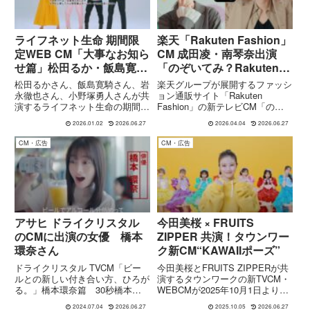
ライフネット生命 期間限
楽天「Rakuten Fashion」
定WEB CM「大事なお知ら
CM 成田凌・南琴奈出演
せ篇」松田るか・飯島寛
「のぞいてみ？Rakuten
騎・岩永徹也・小野塚勇人
Fashion篇」
松田るかさん、飯島寛騎さん、岩
楽天グループが展開するファッシ
出演
永徹也さん、小野塚勇人さんが共
ョン通販サイト「Rakuten
演するライフネット生命の期間限
Fashion」の新テレビCM「のぞ
定WEB CM「大事なお知らせ
いてみ？Rakuten Fashion篇」
2026.01.02
2026.06.27
2026.04.04
2026.06.27
篇」（2025年12月21日公開）を
は、2026年4月8日より全国で放
詳しく紹介。年末に寄り添うメッ
映開始されます。出演は俳優の成
CM・広告
CM・広告
セージと4人の落ち着いた演技が
田凌さんと女優の南琴奈さん。
魅力です。
「のぞい...
アサヒ ドライクリスタル
今田美桜 × FRUITS
のCMに出演の女優 橋本
ZIPPER 共演！タウンワー
環奈さん
ク新CM“KAWAIIポーズ”
ドライクリスタル TVCM「ビー
今田美桜とFRUITS ZIPPERが共
ルとの新しい付き合い方、ひろが
演するタウンワークの新TVCM・
る。」橋本環奈篇 30秒橋本環
WEBCMが2025年10月1日より公
奈さんの出演するアサヒビール
開。おなじみの「タウンワークの
2024.07.04
2026.06.27
2025.10.05
2026.06.27