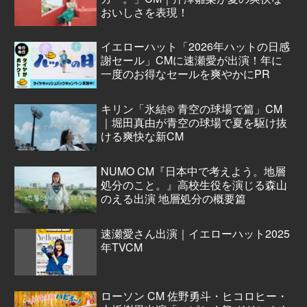
おいしさを表現！
イエローハット「2026年ハットの日感
謝セール」CMに速瀬愛が出演！年に
一度のお得なセールを爽やかにPR
キリン「氷結® 青空の球場で篇」CM
｜堀田真由が青空の球場で夏を駆け抜
ける爽快な新CM
NUMO CM『日本中で考えよう。地層
処分のこと。』高校生役を演じる森山
のえる出演 地層処分の概要篇
速瀬愛さん出演｜イエローハット2025
年TVCM
ローソン CM 佐野勇斗・ヒコロヒー・