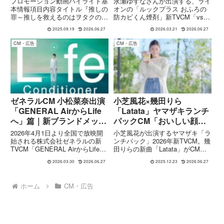
プロモーション動画ハイライト基
永瀬ゆずなさんが出演する、ライ
本情報項目内容タイトル『推しの
オンの「ルックプラス おふろの
罪～推しを救えるのはヲタクの私
防カビくん煙剤」新TVCM「vs天
～』 配信開始日2025年7月1日
井の黒カビ菌」篇が、2026年3月
2025.09.19
2026.06.27
2026.03.21
2026.06.27
（火） 配信先FOD SHORT（縦
16日より全国で放映開始されま
型ショートドラマアプリ） ジャ
した。本CMでは、浴室の黒カビ
CM・広告
CM・広告
ンルミステリー・サスペンス
の原因が“天井に潜む見えない
＋“推し”文化を主題にし...
菌”であることに着目。「...
ゼネラルCM 小松菜奈出演
小芝風花×幾田りら
「GENERAL AirからLife
「Latata」ヤマザキランチ
へ」篇｜新ブランドメッセ
パックCM「おいしい顔で
ージ
いきましょう」篇
2026年4月1日より全国で放映開
小芝風花が出演するヤマザキ「ラ
始される株式会社ゼネラルの新
ンチパック」2026年新TVCM。幾
TVCM「GENERAL AirからLife
田りらの新曲「Latata」がCMソ
へ」篇には、俳優・モデルの小松
ングに起用され、日常に寄り添
2026.03.30
2026.06.27
2025.12.23
2026.06.27
菜奈さんが出演しています。本
う“おいしいひととき”を描いた映
CMは、同社が掲げる新たなブラ
像と楽曲の魅力を詳しく紹介しま
ンドメッセージ「Creating a
す。
ホーム
CM・広告
Life...