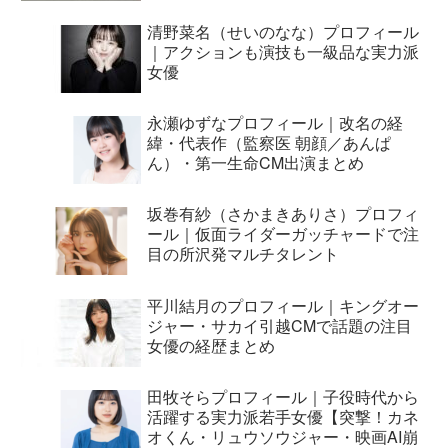
清野菜名（せいのなな）プロフィール
｜アクションも演技も一級品な実力派
女優
永瀬ゆずなプロフィール｜改名の経
緯・代表作（監察医 朝顔／あんぱ
ん）・第一生命CM出演まとめ
坂巻有紗（さかまきありさ）プロフィ
ール｜仮面ライダーガッチャードで注
目の所沢発マルチタレント
平川結月のプロフィール｜キングオー
ジャー・サカイ引越CMで話題の注目
女優の経歴まとめ
田牧そらプロフィール｜子役時代から
活躍する実力派若手女優【突撃！カネ
オくん・リュウソウジャー・映画AI崩