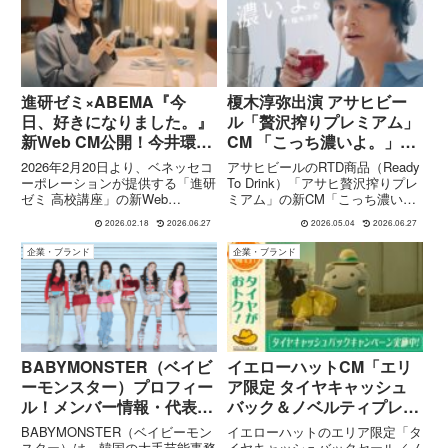
開しました。CMには、同番組...
かや)さんです...
進研ゼミ×ABEMA『今
榎木淳弥出演 アサヒビー
日、好きになりました。』
ル「贅沢搾りプレミアム」
新Web CM公開！今井環希
CM 「こっち濃いよ。」篇
が叫ぶ「神だよなぁ！」の
｜果実の濃さを直球で伝え
2026年2月20日より、ベネッセコ
アサヒビールのRTD商品（Ready
裏側
る
ーポレーションが提供する「進研
To Drink）「アサヒ贅沢搾りプレ
ゼミ 高校講座」の新Web
ミアム」の新CM「こっち濃い
CM「神だよなぁ！」篇が公開さ
よ。」篇は、果汁の濃厚さをシン
2026.02.18
2026.06.27
2026.05.04
2026.06.27
れました。ABEMAの人気恋愛リ
プルかつ印象的なコピーで表現し
アリティショー『今日、好きにな
た作品です。出演には声優の榎木
企業・ブランド
企業・ブランド
りました。』とのタイアップ企画
淳弥さんが起用されており、落ち
として制作されたこのCM...
着いた語り口で商...
BABYMONSTER（ベイビ
イエローハットCM「エリ
ーモンスター）プロフィー
ア限定 タイヤキャッシュ
ル！メンバー情報・代表
バック＆ノベルティプレゼ
曲・ライブ・CM出演まと
ント」情報
BABYMONSTER（ベイビーモン
イエローハットのエリア限定「タ
め
スター）は、韓国の大手芸能事務
イヤキャッシュバックセール／ノ