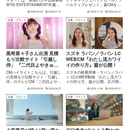
所YG ENTERTAINMENT所属の7
ベルティプレゼント」篇CMを紹
人組ガールズグループです。韓
介。期間・ノベルティ内容・映像
2026.05.24
2026.07.12
2025.11.16
2026.06.27
国・日本・タイ出身の多国籍メン
演出を整理しました。
バーで構成され、2024年に1stミ
企業・ブランド
企業・ブランド
ニアルバム『BABYMONS7ER』
で...
黒嵜菜々子さん出演 見積
スズキ ラパン／ラパン LC
もり比較サイト「引越し
WEBCM『わたし流カワイ
侍」 『二代目よやきゅん
イの作り方』篇が公開！
♡』篇のCM
CMハイライトこちらは、引越し
スズキの軽乗用車・ラパン／ラパ
の見積もり比較サイト「引越し
ン LCのWEB動画「わたし流カワ
侍」のテレビCM「二代目よやき
イの作り方」篇が公開。石川翔鈴
ゅん♡」篇に登場する、謎のアイ
さん・水戸由菜さん出演、メイク
2025.08.09
2026.06.27
2025.11.06
2026.06.27
ドル「二代目よやきゅん♡」のキ
やファッションと車がリンクす
ュートなシーンです。CM「二代
る“わたし流カワイイ”の提案をチ
企業・ブランド
企業・ブランド
目よやきゅん♡」篇 詳細まとめ
ェック！
1. コンセプトと狙いこのCMは...