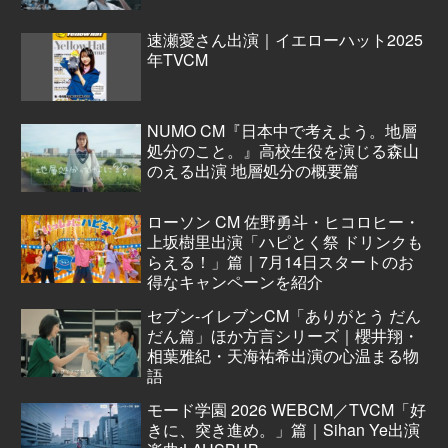
速瀬愛さん出演｜イエローハット2025
年TVCM
NUMO CM『日本中で考えよう。地層
処分のこと。』高校生役を演じる森山
のえる出演 地層処分の概要篇
ローソン CM 佐野勇斗・ヒコロヒー・
上坂樹里出演「ハピとく祭 ドリンクも
らえる！」篇｜7月14日スタートのお
得なキャンペーンを紹介
セブン‐イレブンCM「ありがとう だん
だん篇」ほか方言シリーズ｜櫻井翔・
相葉雅紀・天海祐希出演の心温まる物
語
モード学園 2026 WEBCM／TVCM「好
きに、突き進め。」篇｜Sihan Ye出演