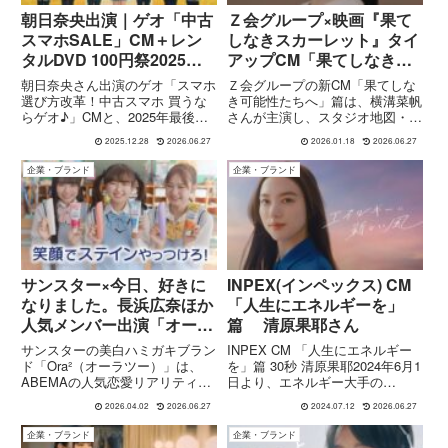
朝日奈央出演｜ゲオ「中古
Ｚ会グループ×映画『果て
スマホSALE」CM＋レン
しなきスカーレット』タイ
タルDVD 100円祭2025動
アップCM「果てしなき可
画紹介
能性たちへ」出演：横溝菜
朝日奈央さん出演のゲオ「スマホ
Ｚ会グループの新CM「果てしな
帆
選び方改革！中古スマホ 買うな
き可能性たちへ」篇は、横溝菜帆
らゲオ♪」CMと、2025年最後の
さんが主演し、スタジオ地図・細
「レンタルDVD 100円祭！」動画
田守最新作『果てしなきスカーレ
2025.12.28
2026.06.27
2026.01.18
2026.06.27
を徹底解説。中古スマホSALEの
ット』の世界観と重ねた“可能
魅力やお得なレンタル情報までま
性”を描く映像です。基本情報と
企業・ブランド
企業・ブランド
とめて紹介します。
見どころを解説します。
サンスター×今日、好きに
INPEX(インペックス) CM
なりました。長浜広奈ほか
「人生にエネルギーを」
人気メンバー出演「オーラ
篇 清原果耶さん
ツーミー」WEB CM『白さ
サンスターの美白ハミガキブラン
INPEX CM 「人生にエネルギー
の敵はステインだから！
ド「Ora²（オーラツー）」は、
を」篇 30秒 清原果耶2024年6月1
ABEMAの人気恋愛リアリティー
日より、エネルギー大手の
篇』
ショー『今日、好きになりまし
INPEXが新しいテレビCM「人生
2026.04.02
2026.06.27
2024.07.12
2026.06.27
た。』とのタイアップWEB
にエネルギーを」を放映開始しま
CM『白さの敵はステインだか
した。このCMに登場するのは、
企業・ブランド
企業・ブランド
ら！篇』を2026年4月2日より公
若手実力派の清原果耶(きよはら