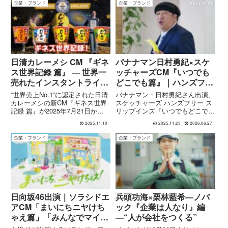
企業・ブランド
企業・ブランド
日清カレーメシ CM 『ギネ
バナナマン日村勇紀×スケ
ス世界記録 篇』 ― 世界一
ッチャーズCM『いつでも
売れたインスタントライス
どこでも篇』｜ハンズフリ
ブランドの舞台裏
ー スリップインズで仕事
“世界売上No.1”に認定された日清
バナナマン・日村勇紀さん出演、
からゴルフまで快適に
カレーメシの新CM『ギネス世界
スケッチャーズ ハンズフリー ス
記録 篇』が2025年7月21日から
リップインズ『いつでもどこでも
全国放映。吉田沙保里・加藤一二
篇』のCM内容を詳しく紹介。仕
2025.11.10
2025.11.23
2026.06.27
三・大川成美が登場する15／30
事・ウォーキング・キャンプ・ゴ
秒版を解説します。
ルフと、あらゆるシーンで“手を
企業・ブランド
企業・ブランド
使わずにスッと履ける”スリップ
インズの魅力やテクノロジー、
CM掲載モデルもまとめます。
日向坂46出演｜ソラシドエ
兵頭功海×栗林藍希―ノバ
アCM「まいにちニヤけち
ック『企業は人なり』編
ゃえ篇」「みんなでマイル
―“人が会社をつくる”
を貯めよう♪篇」楽曲は