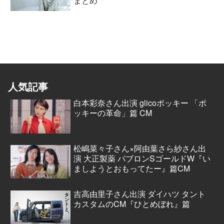
まとめ
人気記事
白本彩奈さん出演 glicoポッキー 「ポ
ッキーの革命」篇 CM
松嶋菜々子さん×阿由葉さら紗さん出
演 大正製薬 パブロンSゴールドW『い
ましようとおもってたー』篇CM
吉高由里子さん出演 ダイハツ タント
カスタムのCM『ひとめぼれ』篇