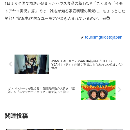
1日より全国で放送が始まったハウス食品の新TVCM「こくまろ『イモ
トアヤコ実況』篇」では、誰もが知る家庭料理の風景に、ちょっとした
笑顔と“実況中継”的なユーモアが吹き込まれているのだ。 🍛📺
tourismguidetojapan
AVANTGARDEY × AVANTIA新CM 『LIFE IS
YEAH！（家）』が描く“常識にとらわれない住まい”の
世界
ガンバレルーヤが教える！自賠責保険の大切さ 『罰
則』＆『ステッカーチェック』篇で笑って学ぶ
関連投稿