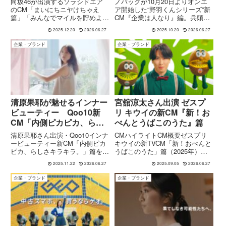
向坂46が出演するソラシドエア
ノバックが10月20日よりオンエ
Love yourself! メイキング
のCM「まいにちニヤけちゃえ
ア開始した“野羽くんシリーズ”新
篇」「みんなでマイルを貯めよう
CM『企業は人なり』編。兵頭功
動画も紹介
♪篇」を解説。使用楽曲はLove
海（ひょうどう かつみ）さん・
2025.12.20
2026.06.27
2025.10.20
2026.06.27
yourself!。CMの見どころや撮影
栗林藍希（くりばやし あいの）
裏側が楽しめるメイキング動画情
さん出演、建設現場を舞台に“人
企業・ブランド
企業・ブランド
報もまとめています。
が企業を支える”姿を描いた映像
の見どころを解説します。
清原果耶が魅せるインナー
宮舘涼太さん出演 ゼスプ
ビューティー Qoo10新
リ キウイの新CM『新！お
CM「内側ピカピカ、らし
べんとうばこのうた』篇
さキラキラ。」篇の内容と
清原果耶さん出演・Qoo10インナ
CMハイライトCM概要ゼスプリ
見どころ
ービューティー新CM「内側ピカ
キウイの新TVCM「新！おべんと
ピカ、らしさキラキラ。」篇を詳
うばこのうた」篇（2025年）の
しく紹介。お風呂上がりの美容ゼ
内容について、以下のようにまと
2025.11.22
2026.06.27
2025.09.05
2026.06.27
リーシーンや、カーテン越しに一
めました！タイトル：「新！おべ
歩踏み出す表情など、内容と見ど
んとうばこのうた」篇（60秒）
企業・ブランド
企業・ブランド
ころをまとめます。
出演：Snow Man 宮舘涼太さんと
キウイブラザーズ...