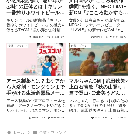
小芝風花が描く“思い浮か
川口春奈が“こころ動かす
ぶ味”の正体とは｜キリン
瞬間”を描く。NEC LAVIE
一番搾りホワイトビール新
新CM「#こころ動かすもの
CM
をその手に。」楽曲 :
キリンビールの新商品「キリン一
女優の川口春奈さんが出演する、
AKASAKI
番搾りホワイトビール」の魅力を
NECパーソナルコンピュータ
伝えるTVCM「思い浮かぶ味篇」
「LAVIE」の新テレビCM「#ここ
に、女優の小芝風花さんが出演し
ろ動かすものをその手に。」篇が
2026.03.18
2026.06.27
2026.03.06
2026.06.27
ています。本CMは、“飲む前から
公開されています。本CMはノー
味を想像してしまう”というコン
トパソコンとタブレットを使い分
企業・ブランド
企業・ブランド
セプトのもと、白ビールならでは
けながら、自分のアイデアや可能
のやわらかな口当たりや爽や...
性を広げていく様子を描いた...
アース製薬とは？虫ケアか
マルちゃんCM｜武田鉄矢×
ら入浴剤・モンダミンまで
上白石萌歌「秋の山登り」
手がける生活必需品メーカ
篇で登山×ご褒美うどん＆
ー
そば
アース製薬の企業プロフィールを
マルちゃん「赤いきつね緑のたぬ
解説。アースノーマットやごきぶ
き」の新CM「秋の山登り」篇を
りホイホイ、バスロマン、モンダ
紹介。武田鉄矢さんと上白石萌歌
ミンなどを展開する日用品メーカ
さんが紅葉の山道を登り、頂上前
2025.11.22
2026.08.08
2025.11.14
2026.06.27
ーの歴史・主力ブランド・事業内
で熱々のカップ麺を味わう“登山
容・特徴をわかりやすく紹介しま
ご褒美”。
す。
ホーム
企業・ブランド