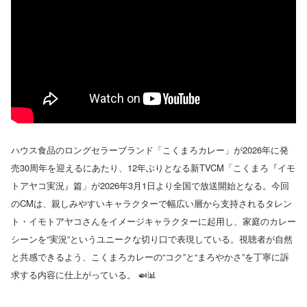
ハウス食品のロングセラーブランド「こくまろカレー」が2026年に発
売30周年を迎えるにあたり、12年ぶりとなる新TVCM「こくまろ『イモ
トアヤコ実況』篇」が2026年3月1日より全国で放送開始となる。今回
のCMは、親しみやすいキャラクターで幅広い層から支持されるタレン
ト・イモトアヤコさんをイメージキャラクターに起用し、家庭のカレー
シーンを“実況”というユニークな切り口で表現している。視聴者が自然
と共感できるよう、こくまろカレーの“コク”と“まろやかさ”を丁寧に訴
求する内容に仕上がっている。 🍛📊