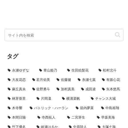
タグ
永瀬ゆずな
青山姫乃
生田絵梨花
松村北斗
大友花恋
若月佑美
佐藤健
糸瀬七葉
有坂心花
麻丘真央
佐野勇斗
加村真美
成田凌
矢本悠馬
林芽亜里
片岡凜
横溝菜帆
チャンス大城
木寺響
パトリック・ハーラン
箭内夢菜
中島裕翔
本間日陽
寺西拓人
二宮芽生
早坂美海
竹下優名
綾瀬はるか
中原陸人
大塚七海