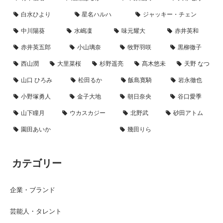
白水ひより
星名ハルハ
ジャッキー・チェン
中川陽葵
水嶋凜
味元耀大
赤井英和
赤井英五郎
小山璃奈
牧野羽咲
黒柳徹子
西山潤
大里菜桜
杉野遥亮
髙木悠未
天野 なつ
山口 ひろみ
松田るか
飯島寛騎
岩永徹也
小野塚勇人
金子大地
朝日奈央
谷口愛季
山下瞳月
ウカスカジー
北野武
砂田アトム
園田あいか
幾田りら
カテゴリー
企業・ブランド
芸能人・タレント