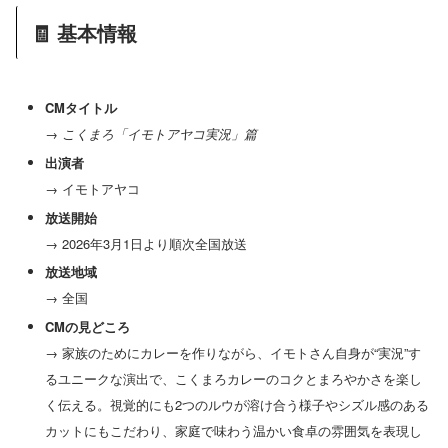
🧾 基本情報
CMタイトル
→
こくまろ「イモトアヤコ実況」篇
出演者
→ イモトアヤコ
放送開始
→ 2026年3月1日より順次全国放送
放送地域
→ 全国
CMの見どころ
→ 家族のためにカレーを作りながら、イモトさん自身が“実況”す
るユニークな演出で、こくまろカレーのコクとまろやかさを楽し
く伝える。視覚的にも2つのルウが溶け合う様子やシズル感のある
カットにもこだわり、家庭で味わう温かい食卓の雰囲気を表現し