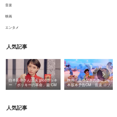
音楽
映画
エンタメ
人気記事
白本彩奈さん出演 glicoポッキ
映画『星つなぎのエリオ』日
ー 「ポッキーの革命」篇 CM
本版本予告CM 音楽 ロブ・
シモンセン /
BUMP OF CHICKEN 7/3“七
夕ジャパンプレミア”
人気記事