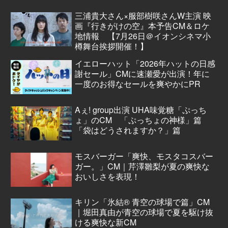
三浦貴大さん×服部樹咲さんW主演 映
画『行きがけの空』本予告CM＆ロケ
地情報 【7月26日＠イオンシネマ小
樽舞台挨拶開催！】
イエローハット「2026年ハットの日感
謝セール」CMに速瀬愛が出演！年に
一度のお得なセールを爽やかにPR
Aぇ! group出演 UHA味覚糖「ぷっち
ょ」のCM 「ぷっちょの神様」篇
「袋はどうされますか？」篇
モスバーガー「爽快、モスタコスバー
ガー。」CM｜芹澤雛梨が夏の爽快な
おいしさを表現！
キリン「氷結® 青空の球場で篇」CM
｜堀田真由が青空の球場で夏を駆け抜
ける爽快な新CM