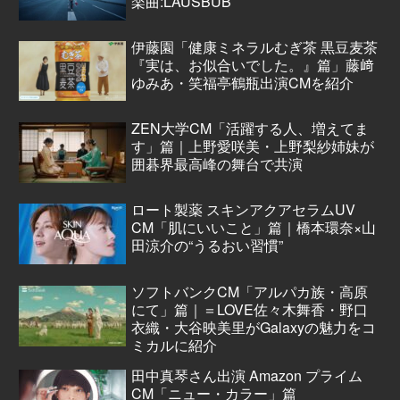
楽曲:LAUSBUB
伊藤園「健康ミネラルむぎ茶 黒豆麦茶
『実は、お似合いでした。』篇」藤﨑
ゆみあ・笑福亭鶴瓶出演CMを紹介
ZEN大学CM「活躍する人、増えてま
す」篇｜上野愛咲美・上野梨紗姉妹が
囲碁界最高峰の舞台で共演
ロート製薬 スキンアクアセラムUV
CM「肌にいいこと」篇｜橋本環奈×山
田涼介の“うるおい習慣”
ソフトバンクCM「アルパカ族・高原
にて」篇｜＝LOVE佐々木舞香・野口
衣織・大谷映美里がGalaxyの魅力をコ
ミカルに紹介
田中真琴さん出演 Amazon プライム
CM「ニュー・カラー」篇