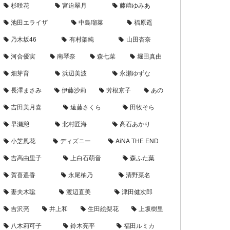
杉咲花
宮迫翠月
藤﨑ゆみあ
池田エライザ
中島瑠菜
福原遥
乃木坂46
有村架純
山田杏奈
河合優実
南琴奈
森七菜
堀田真由
畑芽育
浜辺美波
永瀬ゆずな
長澤まさみ
伊藤沙莉
芳根京子
あの
吉田美月喜
遠藤さくら
田牧そら
早瀬憩
北村匠海
髙石あかり
小芝風花
ディズニー
AiNA THE END
吉高由里子
上白石萌音
森ふた葉
賀喜遥香
永尾柚乃
清野菜名
妻夫木聡
渡辺直美
津田健次郎
吉沢亮
井上和
生田絵梨花
上坂樹里
八木莉可子
鈴木亮平
福田ルミカ