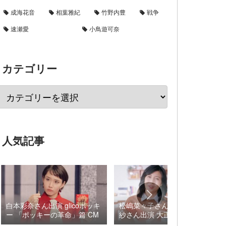
成海花音
相葉雅紀
竹野内豊
戦争
速瀬愛
小鳥遊可奈
カテゴリー
人気記事
白本彩奈さん出演 glicoポッキ
松嶋菜々子さん×阿由葉さら
ー 「ポッキーの革命」篇 CM
紗さん出演 大正製薬 パブロ
ンSゴールドW『いましよう