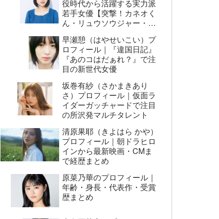
役時代から活躍する実力派
若手女優【突撃！カネオく
ん・リュウソウジャー・映
画AI崩壊ほか】
早瀬憩（はやせいこい）プ
ロフィール｜『違国日記』
『あのコはだぁれ？』で注
目の新世代女優
坂巻有紗（さかまきあり
さ）プロフィール｜仮面ラ
イダーガッチャードで注目
の所沢発マルチタレント
清原果耶（きよはら かや）
プロフィール｜朝ドラヒロ
インから最新映画・CMま
で経歴まとめ
原菜乃華のプロフィール｜
年齢・身長・代表作・受賞
歴まとめ