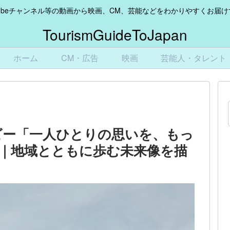
Tubeチャンネル等の動画から映画、CM、芸能などをわかりやすくお届
TourismGuideToJapan
ホーム
CM・広告
映画
芸能人・タレント
ビー「一人ひとりの思いを、もっ
｜地域とともに歩む未来像を描