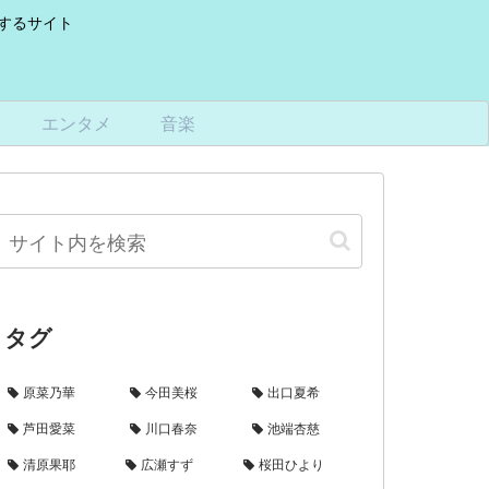
けするサイト
エンタメ
音楽
タグ
原菜乃華
今田美桜
出口夏希
芦田愛菜
川口春奈
池端杏慈
清原果耶
広瀬すず
桜田ひより