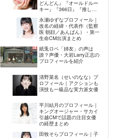
どんどん』『オールドルー
キー』『366日』『推しの
子』まで代表作まとめ
永瀬ゆずなプロフィール｜
改名の経緯・代表作（監察
医 朝顔／あんぱん）・第一
生命CM出演まとめ
紙兎ロペ「姉友」の声は
誰？声優・大岩Larry正志の
プロフィールを紹介
清野菜名（せいのなな）プ
ロフィール｜アクションも
演技も一級品な実力派女優
平川結月のプロフィール｜
キングオージャー・サカイ
引越CMで話題の注目女優
の経歴まとめ
田牧そらプロフィール｜子