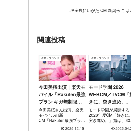
JA全農にいがた CM 新潟米 ご
関連投稿
企業・ブランド
企業・ブランド
今田美桜出演｜楽天モ
モード学園 2026
バイル「Rakuten最強
WEBCM／TVCM「
プラン ギガ無制限」
きに、突き進め。」
篇CM
｜Sihan Ye出演 楽
今田美桜さん出演、楽天
モード学園が展開する
モバイルの新
2026年度CM「好きに
曲:LAUSBUB
CM「Rakuten最強プラン
突き進め。」篇は、30
ギガ無制限」篇を解説。
のWEBムービーと15
2025.12.15
2026.04.
2025年2月15日より公開
のTVCMで構成された