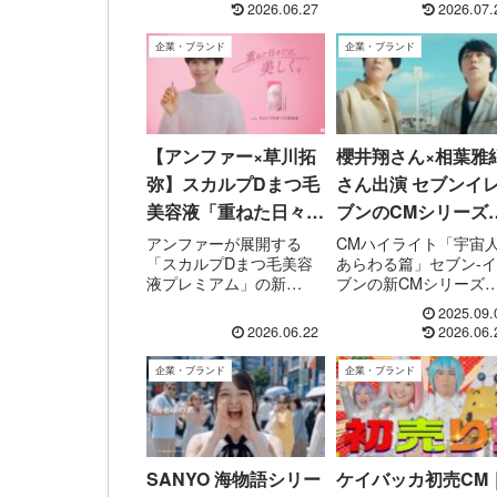
2026.06.27
2026.07.
（TVは3月予定）。動
ロモーション映像です
画・SNS・テザリング
WEBムービーでは、
企業・ブランド
企業・ブランド
で“ギガ無制限”の魅力を
Sihan Yeが演じる人
紹介。
通して、自分の進むべ
道を模索しながら前へ
む姿を...
【アンファー×草川拓
櫻井翔さん×相葉雅
弥】スカルプDまつ毛
さん出演 セブンイ
美容液「重ねた日々だ
ブンのCMシリーズ
け、美しく」篇 CM紹
「宇宙人あらわる篇
アンファーが展開する
CMハイライト「宇宙
「スカルプDまつ毛美容
あらわる篇」セブン-
介
液プレミアム」の新
ブンの新CMシリーズ
WEBCM「重ねた日々だ
「なにがあるかな、セ
2025.09.
け、美しく」篇が2026年
ン-イレブン。」より、
2026.06.22
2026.06.
6月19日より公開されま
「宇宙人あらわる篇」
した。CMにはブランド
「宇宙人もびっくり篇
企業・ブランド
企業・ブランド
アンバサダーの草川拓弥
について、画像ととも
さんが出演し、「まつ毛
まとめました！放映開
ケアの継続」をテーマ
日：2025年9月3日
に、日々の積み重ねの...
（水）、全国（一部地..
SANYO 海物語シリー
ケイバッカ初売CM