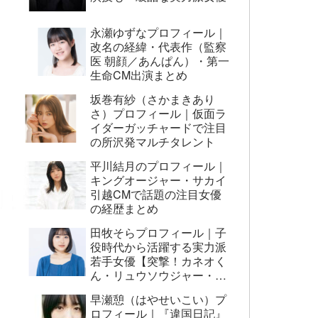
永瀬ゆずなプロフィール｜
改名の経緯・代表作（監察
医 朝顔／あんぱん）・第一
生命CM出演まとめ
坂巻有紗（さかまきあり
さ）プロフィール｜仮面ラ
イダーガッチャードで注目
の所沢発マルチタレント
平川結月のプロフィール｜
キングオージャー・サカイ
引越CMで話題の注目女優
の経歴まとめ
田牧そらプロフィール｜子
役時代から活躍する実力派
若手女優【突撃！カネオく
ん・リュウソウジャー・映
画AI崩壊ほか】
早瀬憩（はやせいこい）プ
ロフィール｜『違国日記』