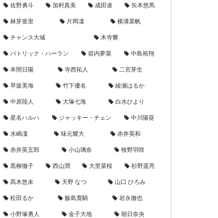
佐野勇斗
加村真美
成田凌
矢本悠馬
林芽亜里
片岡凜
横溝菜帆
チャンス大城
木寺響
パトリック・ハーラン
箭内夢菜
中島裕翔
本間日陽
寺西拓人
二宮芽生
早坂美海
竹下優名
綾瀬はるか
中原陸人
大塚七海
白水ひより
星名ハルハ
ジャッキー・チェン
中川陽葵
水嶋凜
味元耀大
赤井英和
赤井英五郎
小山璃奈
牧野羽咲
黒柳徹子
西山潤
大里菜桜
杉野遥亮
髙木悠未
天野 なつ
山口 ひろみ
松田るか
飯島寛騎
岩永徹也
小野塚勇人
金子大地
朝日奈央