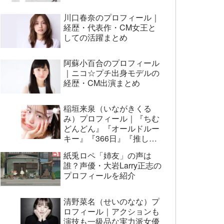
川口春奈のプロフィール｜
経歴・代表作・CM女王と
しての活躍まとめ
阿蘇小百合のプロフィール
｜ニコ☆プチ出身モデルの
経歴・CM出演まとめ
稲垣来泉（いながきくる
み）プロフィール｜『ちむ
どんどん』『オールドルー
キー』『366日』『推しの
子』まで代表作まとめ
紙兎ロペ「姉友」の声は
誰？声優・大岩Larry正志の
プロフィールを紹介
清野菜名（せいのなな）プ
ロフィール｜アクションも
演技も一級品な実力派女優