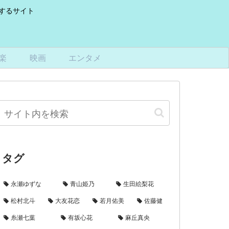
けするサイト
楽
映画
エンタメ
タグ
永瀬ゆずな
青山姫乃
生田絵梨花
松村北斗
大友花恋
若月佑美
佐藤健
糸瀬七葉
有坂心花
麻丘真央