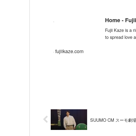
Home - Fuji
Fujii Kaze is a 
to spread love a
fujiikaze.com
SUUMO CM スーモ