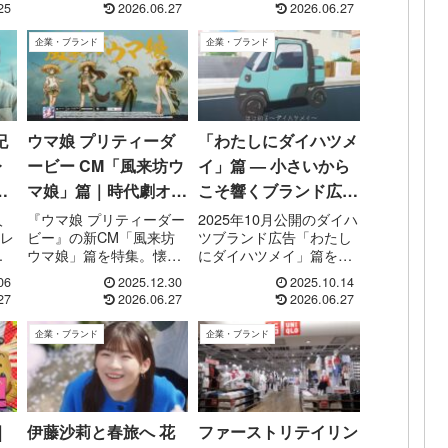
25
2026.06.27
2026.06.27
。
に行く想い”を静かに描く
ファイル」登場篇 など全
企業CMの魅力やメッセ
６バージョンが公式チャ
企業・ブランド
企業・ブランド
物を
ージをまとめています。
ンネルで公開になってい
き
ます。※2026年2月現在
進
「一緒にいこう」篇が放
映されて...
紀
ウマ娘 プリティーダ
「わたしにダイハツメ
レ
ービー CM「風来坊ウ
イ」篇 — 小さいから
マ娘」篇｜時代劇オマ
こそ響くブランド広告
」
ージュで駆ける自由な
の世界
人
『ウマ娘 プリティーダー
2025年10月公開のダイハ
イレ
ビー』の新CM「風来坊
ツブランド広告「わたし
ウマ娘たち
ウマ娘」篇を特集。懐か
にダイハツメイ」篇を解
ブ
しの時代劇を彷彿とさせ
剖。表現演出、登場車、
06
2025.12.30
2025.10.14
る演出で自由奔放に駆け
ブランド哲学、視聴者へ
27
2026.06.27
2026.06.27
と
抜けるウマ娘たちの魅力
の訴求力を読み解きま
」
と、同時開催のゲーム内
す。
企業・ブランド
企業・ブランド
に
イベント情報まで。
始
.
｜
伊藤沙莉と春旅へ 花
ファーストリテイリン