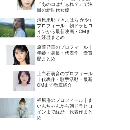
『あのコはだぁれ？』で注
目の新世代女優
清原果耶（きよはら かや）
プロフィール｜朝ドラヒロ
インから最新映画・CMま
で経歴まとめ
原菜乃華のプロフィール｜
年齢・身長・代表作・受賞
歴まとめ
上白石萌音のプロフィール
｜代表作・歌手活動・最新
CMまで徹底紹介
福原遥のプロフィール｜ま
いんちゃんから朝ドラヒロ
インまで経歴・代表作まと
め