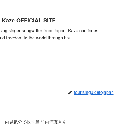
i Kaze OFFICIAL SITE
rising singer-songwriter from Japan. Kaze continues
nd freedom to the world through his ...
tourismguidetojapan
劇場 内見気分で探す篇 竹内涼真さん