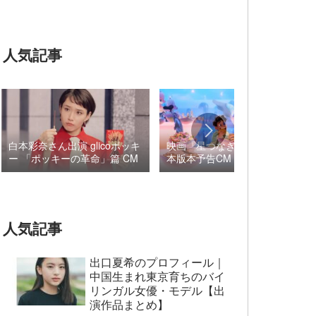
人気記事
白本彩奈さん出演 glicoポッキ
映画『星つなぎのエリオ』日
ー 「ポッキーの革命」篇 CM
本版本予告CM 音楽 ロブ・
シモンセン /
BUMP OF CHICKEN 7/3“七
夕ジャパンプレミア”
人気記事
出口夏希のプロフィール｜
中国生まれ東京育ちのバイ
リンガル女優・モデル【出
演作品まとめ】