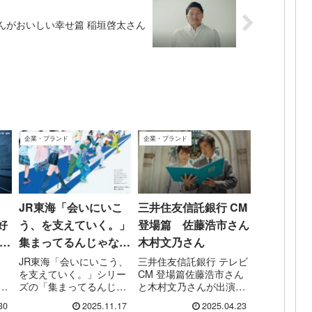
はんがおいしい幸せ篇 稲垣啓太さん
企業・ブランド
企業・ブランド
JR東海「会いにいこ
三井住友信託銀行 CM
好
う、を支えていく。」
登場篇 佐藤浩市さん
篇
集まってるんじゃな
木村文乃さん
い。篇｜想いが交差す
JR東海「会いにいこう、
三井住友信託銀行 テレビ
、
を支えていく。」シリー
CM 登場篇佐藤浩市さん
る企業CM
秒
ズの「集まってるんじゃ
と木村文乃さんが出演す
秒
ない。」篇を紹介。移動
る三井住友信託銀行 の
30
2025.11.17
2025.04.23
プ
の背景にある“誰かに会い
CM 「一人ひとりの人生