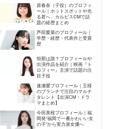
原春奈（子役）のプロフィ
ール｜ホットスポットや光
る君へ、カルピスCMで話
題の経歴まとめ
芦田愛菜のプロフィール｜
学歴・経歴・代表作と受賞
歴
恒那は誰？プロフィールや
出演作品を紹介｜映画『ト
ロフィー』主演で話題の注
目子役
速瀬愛プロフィール｜王様
のブランチで注目のマルチ
タレント【出演CM・ドラ
マまとめ】
今田美桜プロフィール｜福
岡発“福岡で一番かわいい女
の子”から実力派女優へ