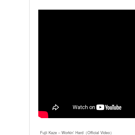
Fujii Kaze – Workin’ Hard（Official Video）