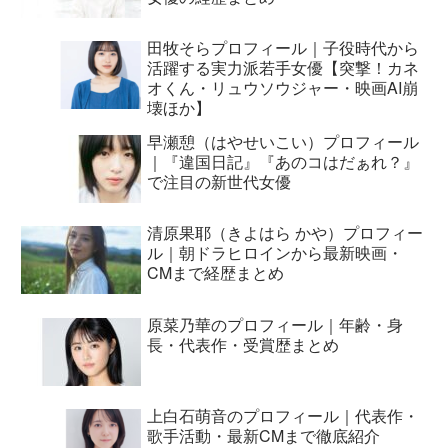
田牧そらプロフィール｜子役時代から
活躍する実力派若手女優【突撃！カネ
オくん・リュウソウジャー・映画AI崩
壊ほか】
早瀬憩（はやせいこい）プロフィール
｜『違国日記』『あのコはだぁれ？』
で注目の新世代女優
清原果耶（きよはら かや）プロフィー
ル｜朝ドラヒロインから最新映画・
CMまで経歴まとめ
原菜乃華のプロフィール｜年齢・身
長・代表作・受賞歴まとめ
上白石萌音のプロフィール｜代表作・
歌手活動・最新CMまで徹底紹介