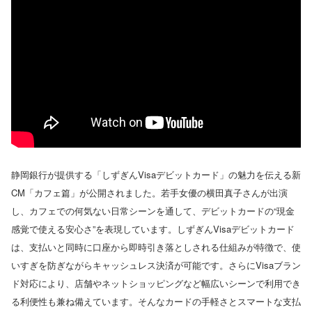
静岡銀行が提供する「しずぎんVisaデビットカード」の魅力を伝える新
CM「カフェ篇」が公開されました。若手女優の横田真子さんが出演
し、カフェでの何気ない日常シーンを通して、デビットカードの“現金
感覚で使える安心さ”を表現しています。しずぎんVisaデビットカード
は、支払いと同時に口座から即時引き落としされる仕組みが特徴で、使
いすぎを防ぎながらキャッシュレス決済が可能です。さらにVisaブラン
ド対応により、店舗やネットショッピングなど幅広いシーンで利用でき
る利便性も兼ね備えています。そんなカードの手軽さとスマートな支払