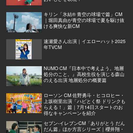
キリン「氷結® 青空の球場で篇」CM
｜堀田真由が青空の球場で夏を駆け抜
ける爽快な新CM
速瀬愛さん出演｜イエローハット2025
年TVCM
NUMO CM『日本中で考えよう。地層
処分のこと。』高校生役を演じる森山
のえる出演 地層処分の概要篇
ローソン CM 佐野勇斗・ヒコロヒー・
上坂樹里出演「ハピとく祭 ドリンクも
らえる！」篇｜7月14日スタートのお
得なキャンペーンを紹介
セブン‐イレブンCM「ありがとう だん
だん篇」ほか方言シリーズ｜櫻井翔・