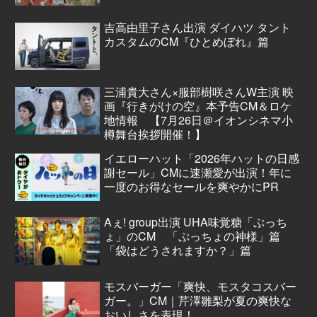
吉高由里子さん出演 ダイハツ タント
カスタムのCM『ひとめぼれ』篇
三浦貴大さん×服部樹咲さんW主演 映
画『行きがけの空』本予告CM＆ロケ
地情報 【7月26日＠イオンシネマ小
樽舞台挨拶開催！】
イエローハット「2026年ハットの日感
謝セール」CMに速瀬愛が出演！年に
一度のお得なセールを爽やかにPR
Aぇ! group出演 UHA味覚糖「ぷっち
ょ」のCM 「ぷっちょの神様」篇
「袋はどうされますか？」篇
モスバーガー「爽快、モスタコスバー
ガー。」CM｜芹澤雛梨が夏の爽快な
おいしさを表現！