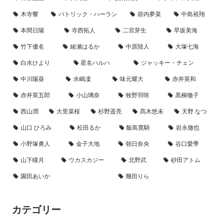
木寺響
パトリック・ハーラン
箭内夢菜
中島裕翔
本間日陽
寺西拓人
二宮芽生
早坂美海
竹下優名
綾瀬はるか
中原陸人
大塚七海
白水ひより
星名ハルハ
ジャッキー・チェン
中川陽葵
水嶋凜
味元耀大
赤井英和
赤井英五郎
小山璃奈
牧野羽咲
黒柳徹子
西山潤
大里菜桜
杉野遥亮
髙木悠未
天野 なつ
山口 ひろみ
松田るか
飯島寛騎
岩永徹也
小野塚勇人
金子大地
朝日奈央
谷口愛季
山下瞳月
ウカスカジー
北野武
砂田アトム
園田あいか
幾田りら
カテゴリー