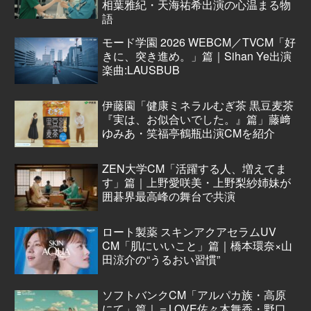
相葉雅紀・天海祐希出演の心温まる物
語
モード学園 2026 WEBCM／TVCM「好
きに、突き進め。」篇｜Sihan Ye出演
楽曲:LAUSBUB
伊藤園「健康ミネラルむぎ茶 黒豆麦茶
『実は、お似合いでした。』篇」藤﨑
ゆみあ・笑福亭鶴瓶出演CMを紹介
ZEN大学CM「活躍する人、増えてま
す」篇｜上野愛咲美・上野梨紗姉妹が
囲碁界最高峰の舞台で共演
ロート製薬 スキンアクアセラムUV
CM「肌にいいこと」篇｜橋本環奈×山
田涼介の“うるおい習慣”
ソフトバンクCM「アルパカ族・高原
にて」篇｜＝LOVE佐々木舞香・野口