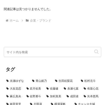
関連記事は見つかりませんでした。
ホーム
企業・ブランド
タグ
永瀬ゆずな
青山姫乃
生田絵梨花
松村北斗
大友花恋
若月佑美
佐藤健
糸瀬七葉
有坂心花
麻丘真央
佐野勇斗
加村真美
成田凌
矢本悠馬
林芽亜里
片岡凜
横溝菜帆
チャンス大城