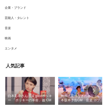
企業・ブランド
芸能人・タレント
音楽
映画
エンタメ
人気記事
白本彩奈さん出演 glicoポッキ
映画『星つなぎのエリオ』日
ー 「ポッキーの革命」篇 CM
本版本予告CM 音楽 ロブ・
シモンセン /