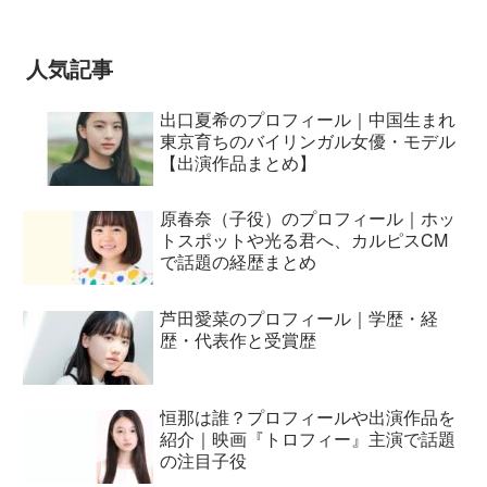
BUMP OF CHICKEN 7/3“七
夕ジャパンプレミア”
人気記事
出口夏希のプロフィール｜中国生まれ
東京育ちのバイリンガル女優・モデル
【出演作品まとめ】
原春奈（子役）のプロフィール｜ホッ
トスポットや光る君へ、カルピスCM
で話題の経歴まとめ
芦田愛菜のプロフィール｜学歴・経
歴・代表作と受賞歴
恒那は誰？プロフィールや出演作品を
紹介｜映画『トロフィー』主演で話題
の注目子役