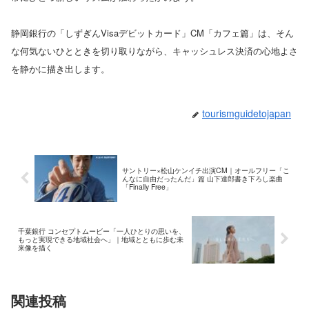
静岡銀行の「しずぎんVisaデビットカード」CM「カフェ篇」は、そん
な何気ないひとときを切り取りながら、キャッシュレス決済の心地よさ
を静かに描き出します。
tourismguidetojapan
サントリー×松山ケンイチ出演CM｜オールフリー「こ
んなに自由だったんだ」篇 山下達郎書き下ろし楽曲
「Finally Free」
千葉銀行 コンセプトムービー「一人ひとりの思いを、
もっと実現できる地域社会へ」｜地域とともに歩む未
来像を描く
関連投稿