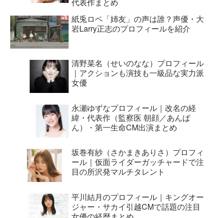
代表作まとめ
紙兎ロペ「姉友」の声は誰？声優・大
岩Larry正志のプロフィールを紹介
清野菜名（せいのなな）プロフィール
｜アクションも演技も一級品な実力派
女優
永瀬ゆずなプロフィール｜改名の経
緯・代表作（監察医 朝顔／あんぱ
ん）・第一生命CM出演まとめ
坂巻有紗（さかまきありさ）プロフィ
ール｜仮面ライダーガッチャードで注
目の所沢発マルチタレント
平川結月のプロフィール｜キングオー
ジャー・サカイ引越CMで話題の注目
女優の経歴まとめ