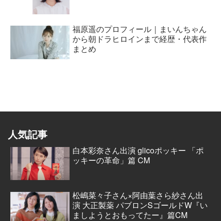
福原遥のプロフィール｜まいんちゃん
から朝ドラヒロインまで経歴・代表作
まとめ
人気記事
白本彩奈さん出演 glicoポッキー 「ポ
ッキーの革命」篇 CM
松嶋菜々子さん×阿由葉さら紗さん出
演 大正製薬 パブロンSゴールドW『い
ましようとおもってたー』篇CM