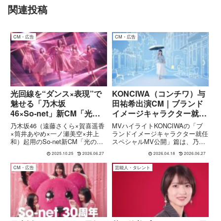
関連投稿
CM・広告
CM・広告
光回線を“ダンス×表現”で
KONCIWA（コンチワ）与
魅せる「乃木坂
田祐希出演CM｜ブランド
46×So‑net」新CM「光の
イメージキャラクター就任
糸」篇
スペシャルMV公開
乃木坂46（遠藤さくら×賀喜遥香
MVハイライトKONCIWAの「ブ
×筒井あやめ×一ノ瀬美空×井上
ランドイメージキャラクター就任
和）起用のSo-net新CM「光の
スペシャルMV公開」篇は、乃木
糸」篇が公開。光回線サービス
坂46の与田祐希さんを起用した
2025.10.25
2026.06.27
2026.04.18
2026.06.27
を“繊細な光の糸”とオリジナルダ
WEBプロモーション映像です。
ンスで表現し、乃木坂46の代表
本作は、同ブランドのイメージキ
CM・広告
芸能人・タレント
曲振付でも知られる振付師が手掛
ャラクター就任を記念して制作さ
けた映像です。コラボキャンペー
れたスペシャルムービーで、...
ン情報あり。