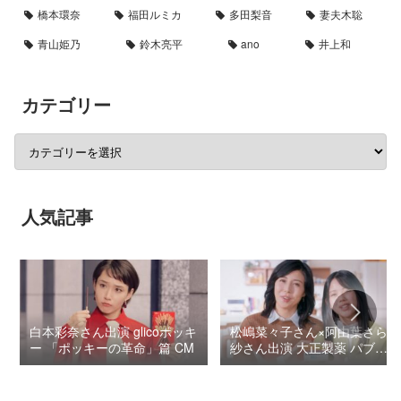
橋本環奈
福田ルミカ
多田梨音
妻夫木聡
青山姫乃
鈴木亮平
ano
井上和
カテゴリー
人気記事
白本彩奈さん出演 glicoポッキ
松嶋菜々子さん×阿由葉さら
ー 「ポッキーの革命」篇 CM
紗さん出演 大正製薬 パブロ
ンSゴールドW『いましよう
とおもってたー』篇CM