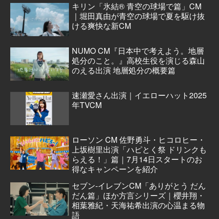
キリン「氷結® 青空の球場で篇」CM
｜堀田真由が青空の球場で夏を駆け抜
ける爽快な新CM
NUMO CM『日本中で考えよう。地層
処分のこと。』高校生役を演じる森山
のえる出演 地層処分の概要篇
速瀬愛さん出演｜イエローハット2025
年TVCM
ローソン CM 佐野勇斗・ヒコロヒー・
上坂樹里出演「ハピとく祭 ドリンクも
らえる！」篇｜7月14日スタートのお
得なキャンペーンを紹介
セブン‐イレブンCM「ありがとう だん
だん篇」ほか方言シリーズ｜櫻井翔・
相葉雅紀・天海祐希出演の心温まる物
語