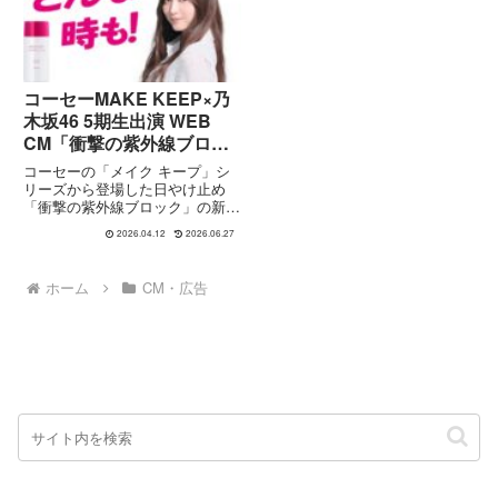
全7篇で構成されています。...
がら、建設業の魅力とやりが...
コーセーMAKE KEEP×乃
木坂46 5期生出演 WEB
CM「衝撃の紫外線ブロッ
クって何？」篇｜11人が魅
コーセーの「メイク キープ」シ
せる“絶対やかない”新UV
リーズから登場した日やけ止め
「衝撃の紫外線ブロック」の新
体験
WEB CM『衝撃の紫外線ブロッ
2026.04.12
2026.06.27
クって何？』篇（30秒・15秒×2
タイプ）が公開されています。本
CMには、乃木坂46の5期生11名
ホーム
CM・広告
が出演。商品名のインパク...