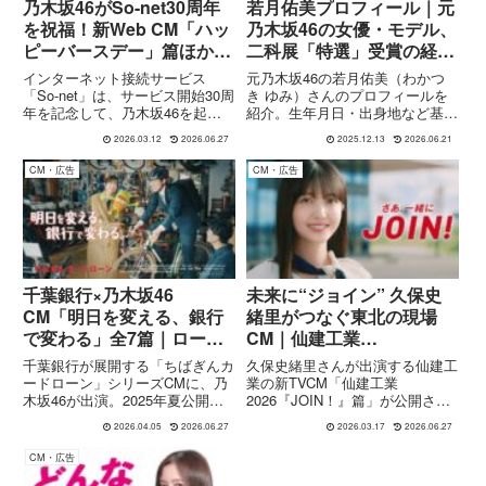
乃木坂46がSo-net30周年
若月佑美プロフィール｜元
を祝福！新Web CM「ハッ
乃木坂46の女優・モデル、
ピーバースデー」篇ほか全
二科展「特選」受賞の経歴
8本公開
や出演作まとめ
インターネット接続サービス
元乃木坂46の若月佑美（わかつ
「So-net」は、サービス開始30周
き ゆみ）さんのプロフィールを
年を記念して、乃木坂46を起用
紹介。生年月日・出身地など基本
した新Web CM「乃木坂46×So-
情報から、グループ卒業後の女優
2026.03.12
2026.06.27
2025.12.13
2026.06.21
net 第二弾」を2026年3月12日よ
活動、ドラマ『今日から俺は!!』
り公開しました。今回のCMに
などの代表作、二科展デザイン部
CM・広告
CM・広告
は、遠藤さくらさん、賀喜遥香さ
「特選」受賞など多彩な経歴をま
ん、池田瑛...
とめます。
千葉銀行×乃木坂46
未来に“ジョイン” 久保史
CM「明日を変える、銀行
緒里がつなぐ東北の現場
で変わる」全7篇｜ロード
CM｜仙建工業
バイクで通勤篇 五百城茉
2026「JOIN！」篇
千葉銀行が展開する「ちばぎんカ
久保史緒里さんが出演する仙建工
央ほか人気メンバー出演
ードローン」シリーズCMに、乃
業の新TVCM「仙建工業
木坂46が出演。2025年夏公開の
2026『JOIN！』篇」が公開さ
本シリーズは、「明日を変える、
れ、2026年3月23日より東北6県
2026.04.05
2026.06.27
2026.03.17
2026.06.27
銀行で変わる」をテーマに、ロー
で放送開始されます。本CMは、
ドバイク通勤や夢への挑戦など、
土木・建築・線路の各分野で働く
CM・広告
日常の中の前向きな変化を描いた
若手社員のリアルな現場を描きな