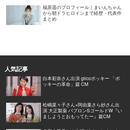
福原遥のプロフィール｜まいんちゃん
から朝ドラヒロインまで経歴・代表作
まとめ
人気記事
白本彩奈さん出演 glicoポッキー 「ポ
ッキーの革命」篇 CM
松嶋菜々子さん×阿由葉さら紗さん出
演 大正製薬 パブロンSゴールドW『い
ましようとおもってたー』篇CM