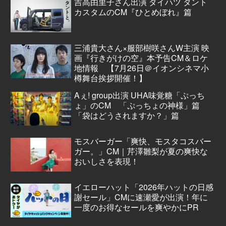
吉高由里子さん出演 ダイハツ タント
カスタムのCM『ひとめぼれ』篇
三浦貴大さん×服部樹咲さんW主演 映
画『行きがけの空』本予告CM＆ロケ
地情報 【7月26日＠イオンシネマ小
樽舞台挨拶開催！】
Aぇ! group出演 UHA味覚糖「ぷっち
ょ」のCM 「ぷっちょの神様」篇
「袋はどうされますか？」篇
モスバーガー「爽快、モスタコスバー
ガー。」CM｜芹澤雛梨が夏の爽快な
おいしさを表現！
イエローハット「2026年ハットの日感
謝セール」CMに速瀬愛が出演！年に
一度のお得なセールを爽やかにPR