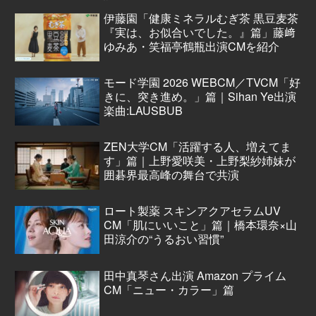
伊藤園「健康ミネラルむぎ茶 黒豆麦茶
『実は、お似合いでした。』篇」藤﨑
ゆみあ・笑福亭鶴瓶出演CMを紹介
モード学園 2026 WEBCM／TVCM「好
きに、突き進め。」篇｜Sihan Ye出演
楽曲:LAUSBUB
ZEN大学CM「活躍する人、増えてま
す」篇｜上野愛咲美・上野梨紗姉妹が
囲碁界最高峰の舞台で共演
ロート製薬 スキンアクアセラムUV
CM「肌にいいこと」篇｜橋本環奈×山
田涼介の“うるおい習慣”
田中真琴さん出演 Amazon プライム
CM「ニュー・カラー」篇