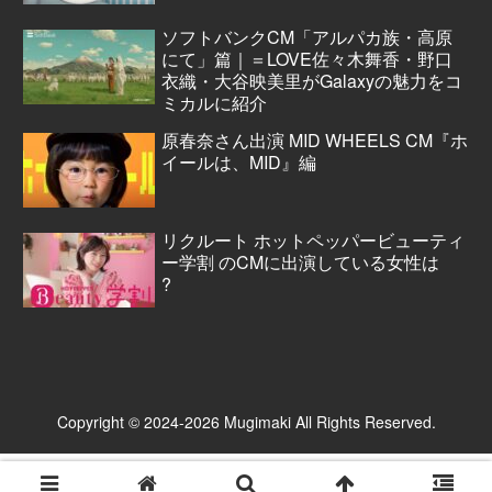
ソフトバンクCM「アルパカ族・高原
にて」篇｜＝LOVE佐々木舞香・野口
衣織・大谷映美里がGalaxyの魅力をコ
ミカルに紹介
原春奈さん出演 MID WHEELS CM『ホ
イールは、MID』編
リクルート ホットペッパービューティ
ー学割 のCMに出演している女性は
?
Copyright © 2024-2026 Mugimaki All Rights Reserved.