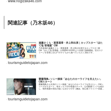
www.nogizaka46.com
関連記事（乃木坂46）
遠藤さくら・賀喜遥香・井上和出演｜カップスター “ほた
て塩 登場篇” CM
乃木坂46の遠藤さくら・賀喜遥香・井上和が出演するカップスター新
CM『ほたて塩 登場篇』が2025年10月9日より全国で放映開始。巨大スク
リーンを背景に3人が“すすり”ながら食べていただく演出です。
tourismguidetojapan.com
齋藤飛鳥×ソニー損保「あなたのカーライフを支えたい」
CMスタート
齋藤飛鳥さん出演のソニー損保「あなたのカーライフを支えたい」CMシ
リーズがスタート。初オンエア日や各篇のテーマ、公式動画リンクを紹介
し、制作意図や演出の狙いも分かりやすく解説。初心者ドライバー目線の
リアルな映像表現にも注目できます。
tourismguidetojapan.com