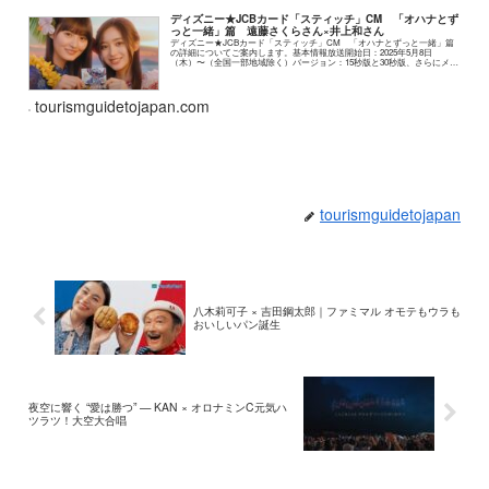
ディズニー★JCBカード「スティッチ」CM 「オハナとず
っと一緒」篇 遠藤さくらさん×井上和さん
ディズニー★JCBカード「スティッチ」CM 「オハナとずっと一緒」篇
の詳細についてご案内します。基本情報放送開始日：2025年5月8日
（木）〜（全国一部地域除く）バージョン：15秒版と30秒版、さらにメイ
キング＆インタビュー映像あり（遠藤さ...
tourismguidetojapan.com
tourismguidetojapan
八木莉可子 × 吉田鋼太郎｜ファミマル オモテもウラも
おいしいパン誕生
夜空に響く “愛は勝つ” — KAN × オロナミンC元気ハ
ツラツ！大空大合唱