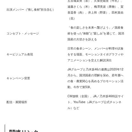
五百城茉央（茶）、久保史緒里（牛乳）、
遠藤さくら（米）、梅澤美波（果物）、賀
出演メンバー（“推し食材”担当含む）
喜遥香（肉）、井上和（野菜）、田村真佑
（花）
「食の楽しさを未来へ繋げよう」／国産食
コンセプト・メッセージ
材を使った“体験”と“親しみ”を通じて、国消
国産の大切さを訴える
日常の食卓シーン、メンバーが料理や試食
キービジュアル表現
をする場面、モーションタイポグラフィや
アニメーションを交えた解説演出
JAグループと乃木坂46の連携は2020年12
月から。国消国産の理解を深め、若年層へ
キャンペーン背景
の食・農業関心を高めるプロモーション活
動。今作で第5弾。
CM放映（全国）、JA／乃木坂46特設サイ
配信・展開場所
ト、YouTube（JAグループ公式チャンネ
ル）など