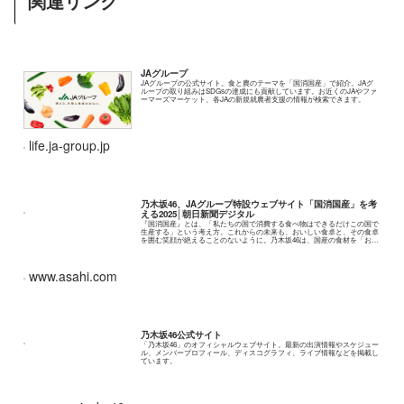
関連リンク
JAグループ
JAグループの公式サイト。食と農のテーマを「国消国産」で紹介。JAグ
ループの取り組みはSDGsの達成にも貢献しています。お近くのJAやファ
ーマーズマーケット、各JAの新規就農者支援の情報が検索できます。
life.ja-group.jp
乃木坂46、JAグループ特設ウェブサイト「国消国産」を考
える2025│朝日新聞デジタル
『国消国産』とは、「私たちの国で消費する食べ物はできるだけこの国で
生産する」という考え方。これからの未来も、おいしい食卓と、その食卓
を囲む笑顔が絶えることのないように。乃木坂46は、国産の食材を「おい
しく笑顔でいただくこと」で、農家の皆さん...
www.asahi.com
乃木坂46公式サイト
「乃木坂46」のオフィシャルウェブサイト。最新の出演情報やスケジュー
ル、メンバープロフィール、ディスコグラフィ、ライブ情報などを掲載し
ています。