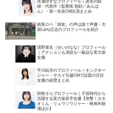
永瀬ゆずなプロフィール｜改名の経
緯・代表作（監察医 朝顔／あんぱ
ん）・第一生命CM出演まとめ
紙兎ロペ「姉友」の声は誰？声優・大
岩Larry正志のプロフィールを紹介
清野菜名（せいのなな）プロフィール
｜アクションも演技も一級品な実力派
女優
平川結月のプロフィール｜キングオー
ジャー・サカイ引越CMで話題の注目
女優の経歴まとめ
田牧そらプロフィール｜子役時代から
活躍する実力派若手女優【突撃！カネ
オくん・リュウソウジャー・映画AI崩
壊ほか】