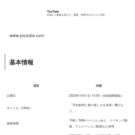
YouTube
作成した動画を友だち、家族、世界中の人たちと共有
www.youtube.com
基本情報
項目
内容
公開日
2025年10月1日 10:00（全国放映開始）
「乃木坂46と食の楽しさを未来へ繋げよ
タイトル（CM名）
う」
15秒／30秒バージョンあり、メイキング動
放映形態
画、アニメーション動画など併用