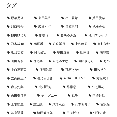
タグ
原菜乃華
今田美桜
出口夏希
芦田愛菜
川口春奈
広瀬すず
清原果耶
池端杏慈
桜田ひより
杉咲花
藤﨑ゆみあ
池田エライザ
乃木坂46
福原遥
宮迫翠月
中島瑠菜
有村架純
浜辺美波
河合優実
堀田真由
畑芽育
南琴奈
山田杏奈
森七菜
永瀬ゆずな
遠藤さくら
あの
上白石萌音
伊藤沙莉
髙石あかり
田牧そら
吉高由里子
長澤まさみ
AiNA THE END
芳根京子
森ふた葉
北村匠海
早瀬憩
小芝風花
吉田美月喜
ディズニー
戦争
岡崎紗絵
上坂樹里
渡辺謙
成海花音
八木莉可子
吉沢亮
賀喜遥香
津田健次郎
日向坂46
竹野内豊