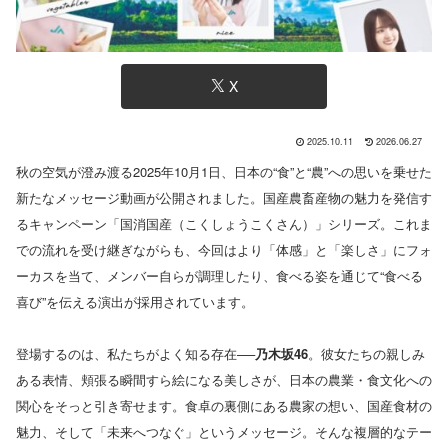
X
2025.10.11
2026.06.27
秋の空気が澄み渡る2025年10月1日、日本の“食”と“農”への思いを乗せた
新たなメッセージ動画が公開されました。国産農畜産物の魅力を発信す
るキャンペーン「国消国産（こくしょうこくさん）」シリーズ。これま
での流れを受け継ぎながらも、今回はより「体感」と「楽しさ」にフォ
ーカスを当て、メンバー自らが調理したり、食べる姿を通じて“食べる
喜び”を伝える演出が採用されています。
登場するのは、私たちがよく知る存在──
乃木坂46
。彼女たちの親しみ
ある表情、頬張る瞬間すら絵になる美しさが、日本の農業・食文化への
関心をそっと引き寄せます。食卓の裏側にある農家の想い、国産食材の
魅力、そして「未来へつなぐ」というメッセージ。そんな複層的なテー