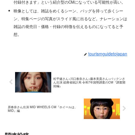
付録付きます」という紹介型のCMになっている可能性が高い。
映像としては、雑誌をめくるシーン、バッグを持って歩くシー
ン、特集ページの写真がスライド風に出るなど。ナレーションは
雑誌の発売日・価格・付録の特徴を伝えるものになってると予
想。
tourismguidetojapan
松平健さん×川口春奈さん×藤本美貴さん×パックンさ
ん出演 総務省統計局 令和7年国勢調査のCM『調査開
始編』
原春奈さん出演 MID WHEELS CM『ホイールは、
MID』編