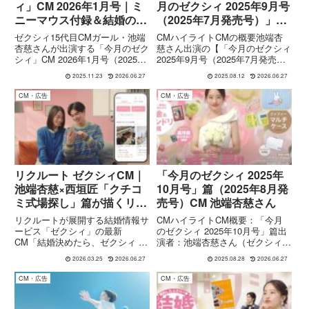
ィ」CM 2026年1月号｜ミ
月のゼクシィ 2025年9月号
ニーマウス付録＆結婚のお
（2025年7月発売号）」
金まる見せBOOKをチェッ
篇】 CM
ゼクシィ15代目CMガール・池端
CMハイライトCMの概要池端杏
ク
杏慈さんが出演する「今月のゼク
慈さん出演の【「今月のゼクシィ
シィ」CM 2026年1月号（2025年
2025年9月号（2025年7月発売
11月発売号）の内容を紹介。ミ
号）」篇】CMの詳細です：出演
2025.11.23
2026.06.27
2025.08.12
2026.06.27
ニーマウスのカード＆コインケー
者：池端杏慈さん（ゼクシィ15
ス付録や、「結婚のお金 裏側ま
代目CMガール） 放映／公開時
CM・広告
CM・広告
でまる見せBOOK」など綴じ込み
期：CMは2025年7月に公開宣伝
別冊・特集情報もまとめます。
対象の雑誌は、同年...
リクルート ゼクシィCM｜
「今月のゼクシィ 2025年
池端杏慈×西垣匠「クチコ
10月号」篇（2025年8月発
ミ式場探し」篇が描くリア
売号）CM 池端杏慈さん
ルな結婚準備
リクルートが展開する結婚情報サ
CMハイライトCM概要：「今月
ービス「ゼクシィ」の最新
のゼクシィ 2025年10月号」篇出
CM「結婚決めたら、ゼクシィ ク
演者：池端杏慈さん（ゼクシィ
チコミ式場探し」篇が公開されま
15代目CMガール） 公開・放映時
2026.03.25
2026.06.27
2025.08.28
2026.06.27
した。本作には、15代目CMガー
期：2025年8月にYouTubeおよび
ルの池端杏慈さんと、CMボーイ
各メディアで公開されたCM 内容
CM・広告
CM・広告
の西垣匠さんが出演。これまでの
（キャッチフレーズ）：「特大
シリーズ同様、自然体のカップル
号！」「何入...
像...