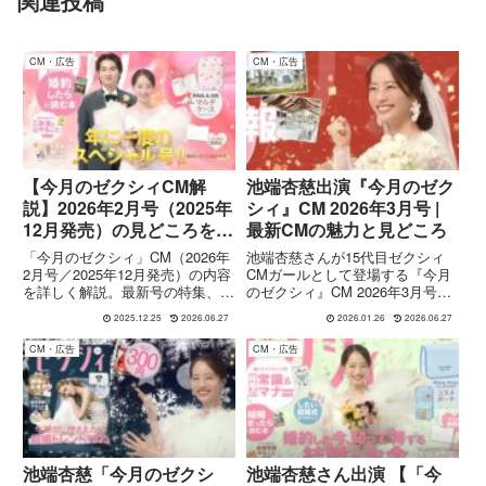
関連投稿
CM・広告
CM・広告
【今月のゼクシィCM解
池端杏慈出演『今月のゼク
説】2026年2月号（2025年
シィ』CM 2026年3月号 |
12月発売）の見どころを紹
最新CMの魅力と見どころ
介
「今月のゼクシィ」CM（2026年
池端杏慈さんが15代目ゼクシィ
2月号／2025年12月発売）の内容
CMガールとして登場する『今月
を詳しく解説。最新号の特集、付
のゼクシィ』CM 2026年3月号
録、放送中のCM映像ポイント、
（1月発売号）。最新号の特集や
2025.12.25
2026.06.27
2026.01.26
2026.06.27
編集部おすすめ情報までをまとめ
付録の魅力を丁寧に紹介し、結婚
て紹介します。結婚準備中のカッ
準備を始めるカップルに向けたメ
CM・広告
CM・広告
プル必見！
ッセージを映像とともに解説しま
す。
池端杏慈「今月のゼクシ
池端杏慈さん出演 【「今