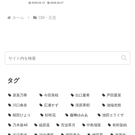
ービーを含む全3篇が公開されて
登山部 「ハイライト」
2026.04.12
2026.06.27
います。本CMには、モデル・女
優の池端杏慈さんが出演。ミスト
をひと吹きするだけでメイク崩れ
ホーム
CM・広告
を防ぐという商品の特徴を、テン
ポ...
タグ
原菜乃華
今田美桜
出口夏希
芦田愛菜
川口春奈
広瀬すず
清原果耶
池端杏慈
桜田ひより
杉咲花
藤﨑ゆみあ
池田エライザ
乃木坂46
福原遥
宮迫翠月
中島瑠菜
有村架純
浜辺美波
河合優実
堀田真由
畑芽育
南琴奈