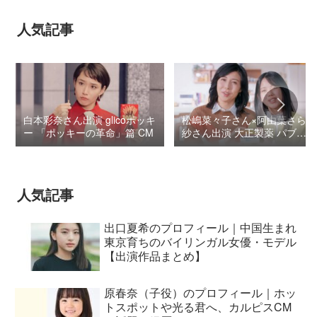
人気記事
白本彩奈さん出演 glicoポッキ
松嶋菜々子さん×阿由葉さら
ー 「ポッキーの革命」篇 CM
紗さん出演 大正製薬 パブロ
ンSゴールドW『いましよう
とおもってたー』篇CM
人気記事
出口夏希のプロフィール｜中国生まれ
東京育ちのバイリンガル女優・モデル
【出演作品まとめ】
原春奈（子役）のプロフィール｜ホッ
トスポットや光る君へ、カルピスCM