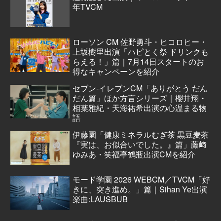
年TVCM
ローソン CM 佐野勇斗・ヒコロヒー・
上坂樹里出演「ハピとく祭 ドリンクも
らえる！」篇｜7月14日スタートのお
得なキャンペーンを紹介
セブン‐イレブンCM「ありがとう だん
だん篇」ほか方言シリーズ｜櫻井翔・
相葉雅紀・天海祐希出演の心温まる物
語
伊藤園「健康ミネラルむぎ茶 黒豆麦茶
『実は、お似合いでした。』篇」藤﨑
ゆみあ・笑福亭鶴瓶出演CMを紹介
モード学園 2026 WEBCM／TVCM「好
きに、突き進め。」篇｜Sihan Ye出演
楽曲:LAUSBUB