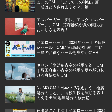
ょ」のCM 「ぷっちょの神様」篇
「袋はどうされますか？」篇
モスバーガー「爽快、モスタコスバー
ガー。」CM｜芹澤雛梨が夏の爽快な
おいしさを表現！
イエローハット「2026年ハットの日感
謝セール」CMに速瀬愛が出演！年に
一度のお得なセールを爽やかにPR
キリン「氷結® 青空の球場で篇」CM
｜堀田真由が青空の球場で夏を駆け抜
ける爽快な新CM
NUMO CM『日本中で考えよう。地層
処分のこと。』高校生役を演じる森山
のえる出演 地層処分の概要篇
速瀬愛さん出演｜イエローハット2025