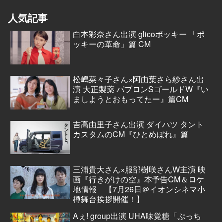
人気記事
白本彩奈さん出演 glicoポッキー 「ポ
ッキーの革命」篇 CM
松嶋菜々子さん×阿由葉さら紗さん出
演 大正製薬 パブロンSゴールドW『い
ましようとおもってたー』篇CM
吉高由里子さん出演 ダイハツ タント
カスタムのCM『ひとめぼれ』篇
三浦貴大さん×服部樹咲さんW主演 映
画『行きがけの空』本予告CM＆ロケ
地情報 【7月26日＠イオンシネマ小
樽舞台挨拶開催！】
Aぇ! group出演 UHA味覚糖「ぷっち