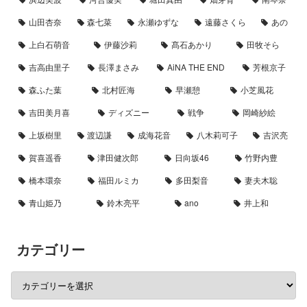
山田杏奈
森七菜
永瀬ゆずな
遠藤さくら
あの
上白石萌音
伊藤沙莉
髙石あかり
田牧そら
吉高由里子
長澤まさみ
AiNA THE END
芳根京子
森ふた葉
北村匠海
早瀬憩
小芝風花
吉田美月喜
ディズニー
戦争
岡崎紗絵
上坂樹里
渡辺謙
成海花音
八木莉可子
吉沢亮
賀喜遥香
津田健次郎
日向坂46
竹野内豊
橋本環奈
福田ルミカ
多田梨音
妻夫木聡
青山姫乃
鈴木亮平
ano
井上和
カテゴリー