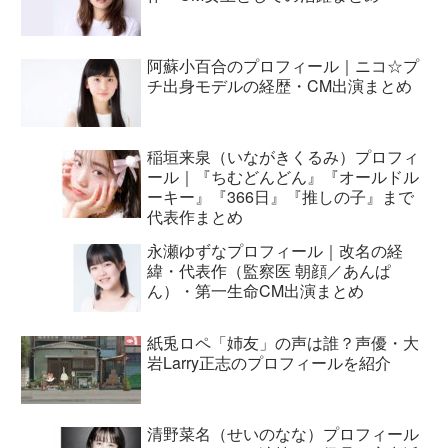
阿蘇小百合のプロフィール｜ニコ☆プ
チ出身モデルの経歴・CM出演まとめ
稲垣来泉（いながきくるみ）プロフィ
ール｜『ちむどんどん』『オールドル
ーキー』『366日』『推しの子』まで
代表作まとめ
永瀬ゆずなプロフィール｜改名の経
緯・代表作（監察医 朝顔／あんぱ
ん）・第一生命CM出演まとめ
紙兎ロペ「姉友」の声は誰？声優・大
岩Larry正志のプロフィールを紹介
清野菜名（せいのなな）プロフィール