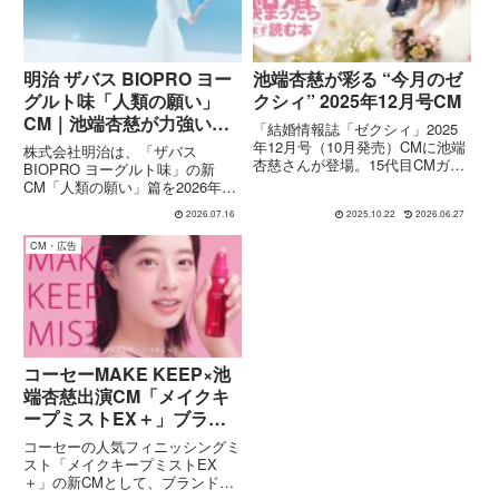
明治 ザバス BIOPRO ヨー
池端杏慈が彩る “今月のゼ
グルト味「人類の願い」
クシィ” 2025年12月号CM
CM｜池端杏慈が力強い投
「結婚情報誌「ゼクシィ」2025
球で新商品の魅力を表現
年12月号（10月発売）CMに池端
株式会社明治は、「ザバス
杏慈さんが登場。15代目CMガー
BIOPRO ヨーグルト味」の新
ルとして、ふたりの“これから”を
CM「人類の願い」篇を2026年6
軽やかに後押しする映像をチェッ
月30日より全国で放映開始しま
ク。誌面・付録・CMの三位一体
2026.07.16
2025.10.22
2026.06.27
した。CMには俳優の池端杏慈さ
で見る新しい結婚準備のカタチ。
んを起用。乳酸菌発酵によってた
CM・広告
んぱく質を分解し、吸収をサポー
トする「発酵プロテイン」の特...
コーセーMAKE KEEP×池
端杏慈出演CM「メイクキ
ープミストEX＋」ブラン
ドムービーほか全3篇｜
コーセーの人気フィニッシングミ
1mmも崩さない美しさの
スト「メイクキープミストEX
＋」の新CMとして、ブランドム
秘密とは 楽曲:スーパー