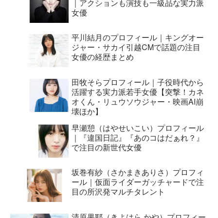
｜アクションも演技も一級品な実力派
女優
平川結月のプロフィール｜キングオー
ジャー・サカイ引越CMで話題の注目
女優の経歴まとめ
田牧そらプロフィール｜子役時代から
活躍する実力派若手女優【突撃！カネ
オくん・リュウソウジャー・映画AI崩
壊ほか】
早瀬憩（はやせいこい）プロフィール
｜『違国日記』『あのコはだぁれ？』
で注目の新世代女優
坂巻有紗（さかまきありさ）プロフィ
ール｜仮面ライダーガッチャードで注
目の所沢発マルチタレント
清原果耶（きよはら かや）プロフィー