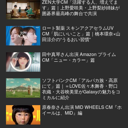
ZEN大学CM「活躍する人、増えてま
す」篇｜上野愛咲美・上野梨紗姉妹が
囲碁界最高峰の舞台で共演
ロート製薬 スキンアクアセラムUV
CM「肌にいいこと」篇｜橋本環奈×山
田涼介の“うるおい習慣”
田中真琴さん出演 Amazon プライム
CM「ニュー・カラー」篇
ソフトバンクCM「アルパカ族・高原
にて」篇｜＝LOVE佐々木舞香・野口
衣織・大谷映美里がGalaxyの魅力をコ
ミカルに紹介
原春奈さん出演 MID WHEELS CM『ホ
イールは、MID』編