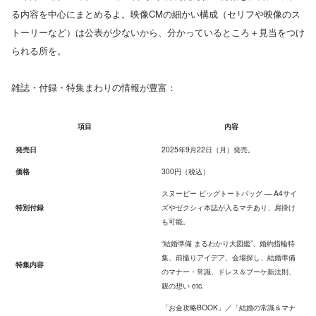
る内容を中心にまとめるよ。映像CMの細かい構成（セリフや映像のス
トーリーなど）は公表が少ないから、分かっているところ＋見当をつけ
られる所を。
雑誌・付録・特集まわりの情報が豊富：
項目
内容
発売日
2025年9月22日（月）発売。
価格
300円（税込）
スヌーピー ビッグトートバッグ — A4サイ
特別付録
ズやゼクシィ本誌が入るマチあり、肩掛け
も可能。
“結婚準備 まるわかり大図鑑”、婚約指輪特
集、前撮りアイデア、会場探し、結婚準備
特集内容
のマナー・常識、ドレス＆ブーケ新法則、
親の想い etc.
「お金攻略BOOK」／「結婚の常識＆マナ