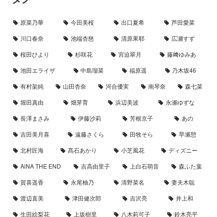
原菜乃華
今田美桜
出口夏希
芦田愛菜
川口春奈
池端杏慈
清原果耶
広瀬すず
桜田ひより
杉咲花
宮迫翠月
藤﨑ゆみあ
池田エライザ
中島瑠菜
福原遥
乃木坂46
有村架純
山田杏奈
河合優実
南琴奈
森七菜
堀田真由
畑芽育
浜辺美波
永瀬ゆずな
長澤まさみ
伊藤沙莉
芳根京子
あの
吉田美月喜
遠藤さくら
田牧そら
早瀬憩
北村匠海
髙石あかり
小芝風花
ディズニー
AiNA THE END
吉高由里子
上白石萌音
森ふた葉
賀喜遥香
永尾柚乃
清野菜名
妻夫木聡
渡辺直美
津田健次郎
吉沢亮
井上和
生田絵梨花
上坂樹里
八木莉可子
鈴木亮平