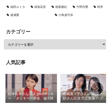
福田ルミカ
成海花音
相葉雅紀
竹野内豊
戦争
速瀬愛
小鳥遊可奈
カテゴリー
人気記事
白本彩奈さん出演 glicoポッキ
松嶋菜々子さん×阿由葉さら
ー 「ポッキーの革命」篇 CM
紗さん出演 大正製薬 パブロ
ンSゴールドW『いましよう
とおもってたー』篇CM