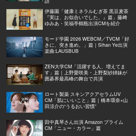
語
伊藤園「健康ミネラルむぎ茶 黒豆麦茶
『実は、お似合いでした。』篇」藤﨑
ゆみあ・笑福亭鶴瓶出演CMを紹介
モード学園 2026 WEBCM／TVCM「好
きに、突き進め。」篇｜Sihan Ye出演
楽曲:LAUSBUB
ZEN大学CM「活躍する人、増えてま
す」篇｜上野愛咲美・上野梨紗姉妹が
囲碁界最高峰の舞台で共演
ロート製薬 スキンアクアセラムUV
CM「肌にいいこと」篇｜橋本環奈×山
田涼介の“うるおい習慣”
田中真琴さん出演 Amazon プライム
CM「ニュー・カラー」篇