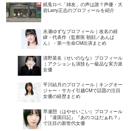
紙兎ロペ「姉友」の声は誰？声優・大
岩Larry正志のプロフィールを紹介
永瀬ゆずなプロフィール｜改名の経
緯・代表作（監察医 朝顔／あんぱ
ん）・第一生命CM出演まとめ
清野菜名（せいのなな）プロフィール
｜アクションも演技も一級品な実力派
女優
平川結月のプロフィール｜キングオー
ジャー・サカイ引越CMで話題の注目
女優の経歴まとめ
早瀬憩（はやせいこい）プロフィール
｜『違国日記』『あのコはだぁれ？』
で注目の新世代女優