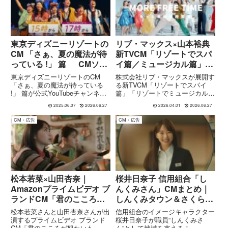
登場。
東京ディズニーリゾートの
リブ・マックス×山本裕典
CM 「さぁ、夏の魔法が待
新TVCM「リゾートでスパ
っている !」 篇 CMソン
イ篇／ミュージカル篇」｜
グ Mrs. GREEN APPLE
非日常で心を解き放つ物語
東京ディズニーリゾートのCM
株式会社リブ・マックスが展開す
「さぁ、夏の魔法が待っている
る新TVCM「リゾートでスパイ
!」 篇が公式YouTubeチャンネル
篇」「リゾートでミュージカル
で公開になり、 Mrs. GREEN
篇」は、俳優・山本裕典さんを起
2025.06.07
2026.06.27
2026.04.01
2026.06.27
APPLEの楽曲がCMソングとして
用し、「リブマックスで心を解き
使用されています。2025年夏、
放ち、明日を前向きにする」とい
CM・広告
CM・広告
東京ディズニーリゾートと人気バ
うコンセプトのもと制作されてい
ンドMr...
ます。ホテル・リゾートでの滞在
を...
松本若菜×山田杏奈｜
桜井日奈子 信用組合「し
Amazonプライムビデオ ブ
んくみさん」CMまとめ｜
ランドCM「君のこころが
しんくみタウン＆さくらパ
観たいもの。」＆「”泣い
ン、2025あるあるムービ
松本若菜さんと山田杏奈さんが出
信用組合のイメージキャラクター
て元気になる”っていうあ
ーまで
演するプライムビデオ ブランド
桜井日奈子が職員“しんくみさ
CM「君のこころが観たいも
ん”として地域を支える！