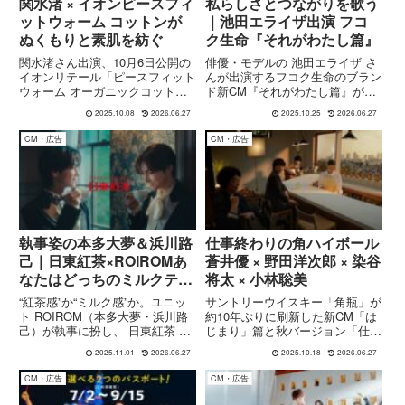
関水渚 × イオンピースフィ
私らしさとつながりを歌う
ットウォーム コットンが
｜池田エライザ出演 フコ
ぬくもりと素肌を紡ぐ
ク生命『それがわたし篇』
関水渚さん出演、10月6日公開の
俳優・モデルの 池田エライザ さ
イオンリテール「ピースフィット
んが出演するフコク生命のブラン
ウォーム オーガニックコット
ド新CM『それがわたし篇』が10
ン」篇 秋冬の新CM。放映日、テ
月26日より全国公開。アンジェ
2025.10.08
2026.06.27
2025.10.25
2026.06.27
ーマ、見どころ、出演者プロフー
ラ・アキの名曲「手紙 ～拝啓 十
ルを整理してご紹介します。
五の君へ～」をカバーし、“一人
CM・広告
CM・広告
は好き、孤独は嫌い。それがわた
し。”というメッセージを描きま
す。
執事姿の本多大夢＆浜川路
仕事終わりの角ハイボール
己｜日東紅茶×ROIROMあ
蒼井優 × 野田洋次郎 × 染谷
なたはどっちのミルクティ
将太 × 小林聡美
ー？
“紅茶感”か“ミルク感”か。ユニッ
サントリーウイスキー「角瓶」が
ト ROIROM（本多大夢・浜川路
約10年ぶりに刷新した新CM「は
己）が執事に扮し、 日東紅茶 の
じまり」篇と秋バージョン「仕事
「ミルクとけだすティーバッグ」
終わり」篇。蒼井優が店主役に、
2025.11.01
2026.06.27
2025.10.18
2026.06.27
「ロイヤルミルクティー」を対比
染谷将太が来訪者、野田洋次郎
する新WebCMを解説。キャンペ
（RADWIMPS）が弾き語りで
CM・広告
CM・広告
ーン情報も網羅。
「ウイスキーが、お好きでしょ」
を歌唱、小林聡美も常連客として