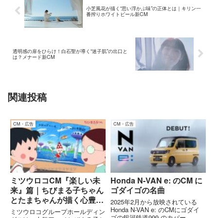
小芝風花が描く“思い浮かぶ味”の正体とは｜キリン一
番搾りホワイトビール新CM
透明感の扉をひらけ！白石聖が導く“迷子肌”の出口と
は？メナード新CM
関連投稿
CM・広告
CM・広告
ミツウロコCM『楽しい未
Honda N-VAN e: のCM に
来』篇｜ちびまる子ちゃん
ゴダイゴの名曲
とたまちゃんが描く心豊か
2025年2月から放映されている
な未来
Honda N-VAN e: のCMにゴダイ
ミツウロコグループホールディン
ゴの銀河鉄道999 のカバー