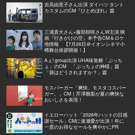
吉高由里子さん出演 ダイハツ タント
カスタムのCM『ひとめぼれ』篇
三浦貴大さん×服部樹咲さんW主演 映
画『行きがけの空』本予告CM＆ロケ
地情報 【7月26日＠イオンシネマ小
樽舞台挨拶開催！】
Aぇ! group出演 UHA味覚糖「ぷっち
ょ」のCM 「ぷっちょの神様」篇
「袋はどうされますか？」篇
モスバーガー「爽快、モスタコスバー
ガー。」CM｜芹澤雛梨が夏の爽快な
おいしさを表現！
イエローハット「2026年ハットの日感
謝セール」CMに速瀬愛が出演！年に
一度のお得なセールを爽やかにPR