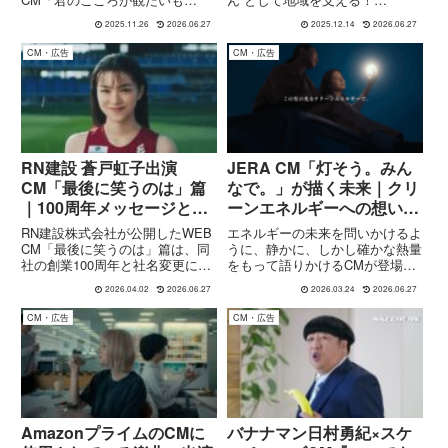
れ、何？」編を解説
の。」と続編「"泣いて元気にな
TVCM「しんくみタウン」、
2025.11.26
2026.06.27
2025.12.14
2026.06.27
る"っていうあれ、何？」編を紹
WEB動画「よみがえれ、さくら
介。こころの栄養補給というテー
パン」、2025年“しんくみあるあ
CM・広告
CM・広告
マやストーリー、CMソング「ぜ
る”2篇の内容と見どころを解説。
んぶオーライ！」の情報まで詳し
く解説します。
RN建設 蒼戸虹子出演
JERA CM「灯そう。みん
CM「最後に笑うのは」篇
なで。」が描く未来｜クリ
｜100周年メッセージと若
ーンエネルギーへの想いと
者へのエール
共創メッセージ 楽曲 藤井
RN建設株式会社が公開したWEB
エネルギーの未来を問いかけるよ
風『満ちてゆく』
CM「最後に笑うのは」篇は、同
うに、静かに、しかし確かな熱量
社の創業100周年と社名変更にあ
をもって語りかけるCMが登場し
わせて制作された企業メッセージ
ました。株式会社JERAによる新
2026.04.02
2026.06.27
2026.03.24
2026.06.27
CMです。出演には俳優の蒼戸虹
CM「灯そう。みんなで。」30秒
子さんを起用し、陸上長距離選手
編は、クリーンエネルギー社会の
CM・広告
CM・広告
として悔しさや葛藤を抱えながら
実現に向けた企業のビジョンと、
も前を向く若者の姿を描い...
社会全体で取り組むべき課題...
AmazonプライムのCMに
バナナマン日村勇紀×スケ