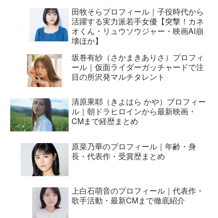
田牧そらプロフィール｜子役時代から
活躍する実力派若手女優【突撃！カネ
オくん・リュウソウジャー・映画AI崩
壊ほか】
坂巻有紗（さかまきありさ）プロフィ
ール｜仮面ライダーガッチャードで注
目の所沢発マルチタレント
清原果耶（きよはら かや）プロフィー
ル｜朝ドラヒロインから最新映画・
CMまで経歴まとめ
原菜乃華のプロフィール｜年齢・身
長・代表作・受賞歴まとめ
上白石萌音のプロフィール｜代表作・
歌手活動・最新CMまで徹底紹介