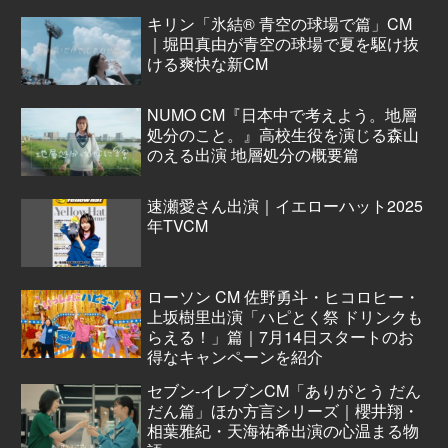
キリン「氷結® 青空の球場で篇」CM
｜堀田真由が青空の球場で夏を駆け抜
ける爽快な新CM
NUMO CM『日本中で考えよう。地層
処分のこと。』高校生役を演じる森山
のえる出演 地層処分の概要篇
速瀬愛さん出演｜イエローハット2025
年TVCM
ローソン CM 佐野勇斗・ヒコロヒー・
上坂樹里出演「ハピとく祭 ドリンクも
らえる！」篇｜7月14日スタートのお
得なキャンペーンを紹介
セブン‐イレブンCM「ありがとう だん
だん篇」ほか方言シリーズ｜櫻井翔・
相葉雅紀・天海祐希出演の心温まる物