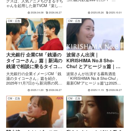
グスは、人気アニメちびまる子ち
(English version)が使用されてい
ゃんを起用した新TVCM『楽しい
ます。主人公の星野哲郎はテレビ
未来』篇を2026年4月5日より全
放送版では10歳くらいの設定だ
2026.04.08
2026.06.27
2025.05.26
2025.10.01
国で放映開始しました。「未来世
ったので、ちょうどその頃私も...
界への時間旅行」をテーマに、ま
CM・広告
CM・広告
る子とたまちゃんがミツウロコ
CMオリジナルキャラクター...
大光銀行 企業CM「銭湯の
波留さん出演｜
タイコーさん」篇｜新潟の
KIRISHIMA No.8 Sho-
銭湯で相談に乗るタイコー
Chu! とアヒージョ篇｜霧
さん
島酒造 CM
大光銀行の企業イメージCM「銭
波留さんが出演する霧島酒造
湯のタイコーさん」篇を紹介。
「KIRISHIMA No.8 Sho-Chu!」
2025年11月7日から新潟県の民放
最新CM“アヒージョ篇”は2025年
各局で放映される最新作で、銭湯
11月16日(日)より放送開始。食卓
2025.11.20
2026.06.27
2025.11.15
2026.06.27
を舞台に地域の人々の相談に向き
に寄り添う映像美や出演者情報、
合うタイコーさんの姿を通じて
CMの魅力を紹介します。
CM・広告
CM・広告
「Just My Bank！TAIKO」の想
いを描いています。