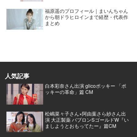
福原遥のプロフィール｜まいんちゃん
から朝ドラヒロインまで経歴・代表作
まとめ
人気記事
白本彩奈さん出演 glicoポッキー 「ポ
ッキーの革命」篇 CM
松嶋菜々子さん×阿由葉さら紗さん出
演 大正製薬 パブロンSゴールドW『い
ましようとおもってたー』篇CM