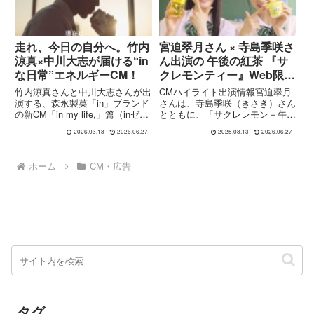
走れ、今日の自分へ。竹内
宮迫翠月さん × 寺島季咲さ
涼真×中川大志が届ける“in
ん出演の 午後の紅茶 『サ
な日常”エネルギーCM！
クレモンティー』Web限定
CM (Instagram)
竹内涼真さんと中川大志さんが出
CMハイライト出演情報宮迫翠月
演する、森永製菓「in」ブランド
さんは、寺島季咲（きさき）さん
の新CM「in my life,」篇（inゼリ
とともに、「サクレレモン＋午後
ー エネルギー／inバー）が公開
の紅茶レモンティー」で話題の
2026.03.18
2026.06.27
2025.08.13
2026.06.27
されました。本CMでは、竹内さ
“サクレモンティー” Web CM に
んが証券会社で働く会社員、中川
出演しています。ご自身の
さんが駆け出しのカメラマンを演
Instagramでも「web CMに出演
ホーム
CM・広告
じ、それぞ...
させて頂いてます...
タグ