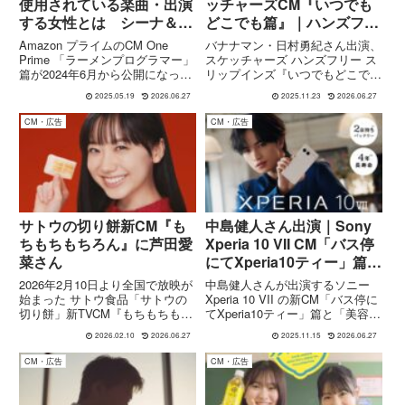
使用されている楽曲・出演
ッチャーズCM『いつでも
する女性とは シーナ＆
どこでも篇』｜ハンズフリ
ザ・ロケッツ
ー スリップインズで仕事
Amazon プライムのCM One
バナナマン・日村勇紀さん出演、
からゴルフまで快適に
Prime 「ラーメンプログラマー」
スケッチャーズ ハンズフリー ス
篇が2024年6月から公開になって
リップインズ『いつでもどこでも
います。使用されている楽曲は日
篇』のCM内容を詳しく紹介。仕
2025.05.19
2026.06.27
2025.11.23
2026.06.27
本のロックバンド シーナ＆ザ・
事・ウォーキング・キャンプ・ゴ
ロケッツの1979年のファースト
ルフと、あらゆるシーンで“手を
CM・広告
CM・広告
アルバム「#1」収録曲「レモン
使わずにスッと履ける”スリップ
ティー」...
インズの魅力やテクノロジー、
CM掲載モデルもまとめます。
サトウの切り餅新CM『も
中島健人さん出演｜Sony
ちもちもちろん』に芦田愛
Xperia 10 VII CM「バス停
菜さん
にてXperia10ティー」篇＆
「美容室にてXperia10ティ
2026年2月10日より全国で放映が
中島健人さんが出演するソニー
ー」篇
始まった サトウ食品「サトウの
Xperia 10 VII の新CM「バス停に
切り餅」新TVCM『もちもちもち
てXperia10ティー」篇と「美容室
ろん』篇 では、人気女優 芦田愛
にてXperia10ティー」篇が公開。
2026.02.10
2026.06.27
2025.11.15
2026.06.27
菜さん が再びCMキャラクターに
日常のワンシーンに自然に寄り添
起用されました。本CMは「お餅
うスマホの魅力を、中島さんの柔
CM・広告
CM・広告
のもちもち感」と「楽しさ」を視
らかな存在感と共に描いたシリー
覚・聴覚で強く印象...
ズを紹介します。