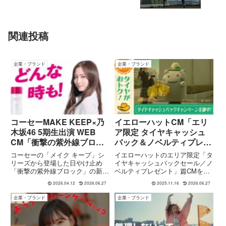
関連投稿
企業・ブランド
企業・ブランド
コーセーMAKE KEEP×乃
イエローハットCM「エリ
木坂46 5期生出演 WEB
ア限定 タイヤキャッシュ
CM「衝撃の紫外線ブロッ
バック＆ノベルティプレゼ
クって何？」篇｜11人が魅
ント」情報
コーセーの「メイク キープ」シ
イエローハットのエリア限定「タ
せる“絶対やかない”新UV
リーズから登場した日やけ止め
イヤキャッシュバックセール／ノ
「衝撃の紫外線ブロック」の新
ベルティプレゼント」篇CMを紹
体験
WEB CM『衝撃の紫外線ブロッ
介。期間・ノベルティ内容・映像
2026.04.12
2026.06.27
2025.11.16
2026.06.27
クって何？』篇（30秒・15秒×2
演出を整理しました。
タイプ）が公開されています。本
企業・ブランド
企業・ブランド
CMには、乃木坂46の5期生11名
が出演。商品名のインパク...