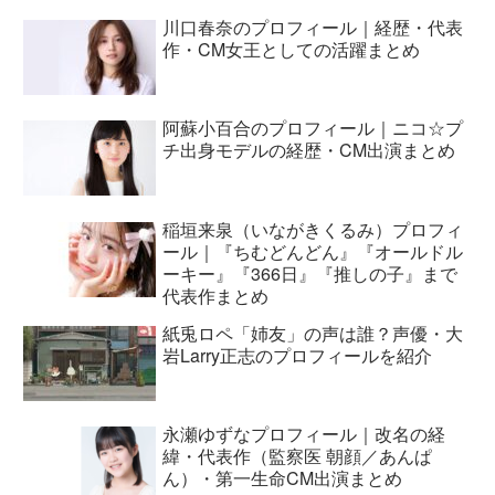
川口春奈のプロフィール｜経歴・代表
作・CM女王としての活躍まとめ
阿蘇小百合のプロフィール｜ニコ☆プ
チ出身モデルの経歴・CM出演まとめ
稲垣来泉（いながきくるみ）プロフィ
ール｜『ちむどんどん』『オールドル
ーキー』『366日』『推しの子』まで
代表作まとめ
紙兎ロペ「姉友」の声は誰？声優・大
岩Larry正志のプロフィールを紹介
永瀬ゆずなプロフィール｜改名の経
緯・代表作（監察医 朝顔／あんぱ
ん）・第一生命CM出演まとめ