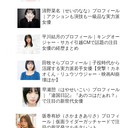
清野菜名（せいのなな）プロフィール
｜アクションも演技も一級品な実力派
女優
平川結月のプロフィール｜キングオー
ジャー・サカイ引越CMで話題の注目
女優の経歴まとめ
田牧そらプロフィール｜子役時代から
活躍する実力派若手女優【突撃！カネ
オくん・リュウソウジャー・映画AI崩
壊ほか】
早瀬憩（はやせいこい）プロフィール
｜『違国日記』『あのコはだぁれ？』
で注目の新世代女優
坂巻有紗（さかまきありさ）プロフィ
ール｜仮面ライダーガッチャードで注
目の所沢発マルチタレント