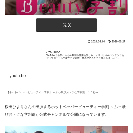
X
2024.08.14
2026.06.27
- YouTube
YouTube でお気に入りの動画や音楽を楽しみ、オリジナルのコンテンツを
アップロードして友だちや家族、世界中の人たちと共有しましょう。
youtu.be
【ホットペッパービューティー学割】 ～ぶっ飛びおトクな学割篇 １５秒～
桜田ひよりさんの出演するホットペッパービューティー学割 ～ぶっ飛
びおトクな学割篇が公式チャンネルで公開になっています。