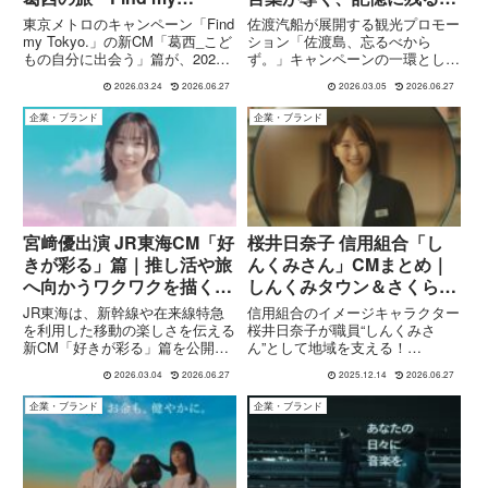
Tokyo.」楽曲 Vaundy
の風景
東京メトロのキャンペーン「Find
佐渡汽船が展開する観光プロモー
my Tokyo.」の新CM「葛西_こど
ション「佐渡島、忘るべから
もの自分に出会う」篇が、2026
ず。」キャンペーンの一環とし
年3月23日より公開されました。
て、テレビCM「佐渡島、忘るべ
2026.03.24
2026.06.27
2026.03.05
2026.06.27
本CMでは、有村架純さんが葛西
からず。」篇が公開されていま
エリアを訪れ、「童心」をテーマ
す。このCMは、佐渡島の自然景
企業・ブランド
企業・ブランド
に街の新たな魅力を発見していく
観や歴史文化、伝統芸能などの魅
様子が描か...
力を美しい映像で紹介する内容と
なってい...
宮﨑優出演 JR東海CM「好
桜井日奈子 信用組合「し
きが彩る」篇｜推し活や旅
んくみさん」CMまとめ｜
へ向かうワクワクを描くス
しんくみタウン＆さくらパ
トーリー
ン、2025あるあるムービ
JR東海は、新幹線や在来線特急
信用組合のイメージキャラクター
ーまで
を利用した移動の楽しさを伝える
桜井日奈子が職員“しんくみさ
新CM「好きが彩る」篇を公開し
ん”として地域を支える！
ました。本CMには俳優の宮﨑優
TVCM「しんくみタウン」、
2026.03.04
2026.06.27
2025.12.14
2026.06.27
さんを起用。推し活や旅行など
WEB動画「よみがえれ、さくら
「好きなこと」に向かう人々の気
パン」、2025年“しんくみあるあ
企業・ブランド
企業・ブランド
持ちに寄り添い、目的地へ向かう
る”2篇の内容と見どころを解説。
時間そのもののワクワク感を描い
て...