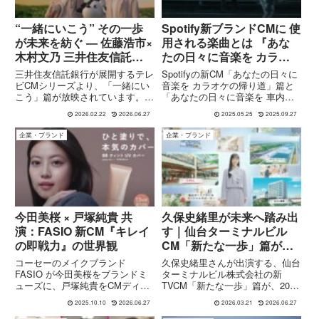
“一緒にいこう” その一歩
Spotify新ブランドCMに 使
が未来を紡ぐ — 佐藤浩市×
用される楽曲とは 『あな
木村文乃 三井住友信託銀
たの日々に音楽を カラオ
行CM
ケの帰り道』篇 CMソング
三井住友信託銀行が展開するテレ
Spotifyの新CM「あなたの日々に
サカナクション
ビCMシリーズより、「一緒にい
音楽を カラオケの帰り道」篇と
こう」篇が放映されています。出
「あなたの日々に音楽を 車内イ
演はイメージキャラクターを務め
ントロドン」篇が、2025年5月2
2026.02.22
2026.06.27
2025.05.25
2025.09.27
る 佐藤浩市 と、共演者として加
日より放映が開始されています。
わった 木村文乃。人生100年時代
カラオケの帰り道篇では、サカナ
企業・ブランド
企業・ブランド
を見据え、ひとりひとりの人生や
クションの楽曲「怪獣」が使用さ
夢、希望に寄り添う「人生...
れています。車内イ...
今田美桜 × 戸塚純貴 共
久保史緒里が未来へ踏み出
演：FASIO 新CM『キレイ
す｜仙台ターミナルビル
の即戦力』の世界観
CM「新たな一歩」篇が描
く東北への想い
コーセーのメイクブランド
久保史緒里さんが出演する、仙台
FASIO が今田美桜をブランドミ
ターミナルビル株式会社の新
ューズに、戸塚純貴をCMディレ
TVCM「新たな一歩」篇が、2026
クター役に起用した新CMを発
年3月20日より東北エリア（宮
2025.10.10
2026.06.27
2026.03.21
2026.06.27
表。『キレイの即戦力』というテ
城・山形・福島）で放映開始され