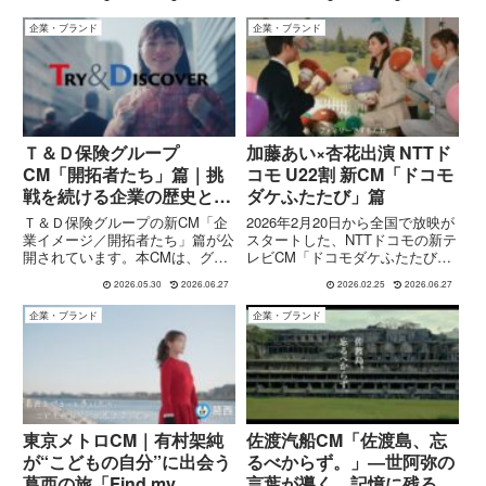
ット』の世界観と重ねた“可能
映開始。未知へ挑む宇宙・世界へ
性”を描く映像です。基本情報と
羽ばたくアニメ文化を通して、
企業・ブランド
企業・ブランド
見どころを解説します。
「ともに挑む。ともに実る。」を
掲げるメッセージと映像を紹介し
ます。
Ｔ＆Ｄ保険グループ
加藤あい×杏花出演 NTTド
CM「開拓者たち」篇｜挑
コモ U22割 新CM「ドコモ
戦を続ける企業の歴史と想
ダケふたたび」篇
いを描く話題の企業CM
Ｔ＆Ｄ保険グループの新CM「企
2026年2月20日から全国で放映が
業イメージ／開拓者たち」篇が公
スタートした、NTTドコモの新テ
開されています。本CMは、グル
レビCM「ドコモダケふたたび」
ープ創設以来掲げてきた企業理念
篇。2000年代初頭に放映されて
2026.05.30
2026.06.27
2026.02.25
2026.06.27
「Try＆Discover（挑戦と発
人気を博した“ドコモダケ×加藤あ
見）」をテーマに、変化を恐れず
い”のCMが、約20年の時を経てリ
企業・ブランド
企業・ブランド
挑戦し続ける企業の姿勢を表現し
バイバルされました。本CMで
た企業イメージCMです。...
は、当時と同じ制...
東京メトロCM｜有村架純
佐渡汽船CM「佐渡島、忘
が“こどもの自分”に出会う
るべからず。」―世阿弥の
葛西の旅「Find my
言葉が導く、記憶に残る島