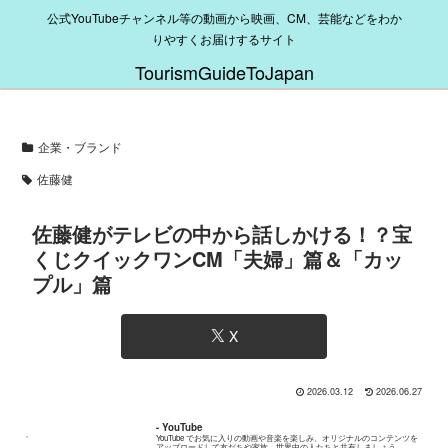
公式YouTubeチャンネル等の動画から映画、CM、芸能などをわか
りやすくお届けするサイト
TourismGuideToJapan
企業・ブランド
佐藤健
佐藤健がテレビの中から話しかける！？宝
くじクイックワンCM「夫婦」篇＆「カッ
プル」篇
X
2026.03.12
2026.06.27
- YouTube
YouTube でお気に入りの動画や音楽を楽しみ、オリジナルのコンテンツを
アップロードして友だちや家族、世界中の人たちと共有しましょう。