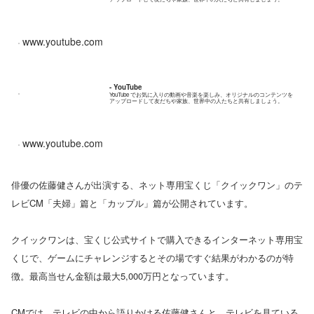
www.youtube.com
- YouTube
YouTube でお気に入りの動画や音楽を楽しみ、オリジナルのコンテンツを
アップロードして友だちや家族、世界中の人たちと共有しましょう。
www.youtube.com
俳優の佐藤健さんが出演する、ネット専用宝くじ「クイックワン」のテ
レビCM「夫婦」篇と「カップル」篇が公開されています。
クイックワンは、宝くじ公式サイトで購入できるインターネット専用宝
くじで、ゲームにチャレンジするとその場ですぐ結果がわかるのが特
徴。最高当せん金額は最大5,000万円となっています。
CMでは、テレビの中から語りかける佐藤健さんと、テレビを見ている