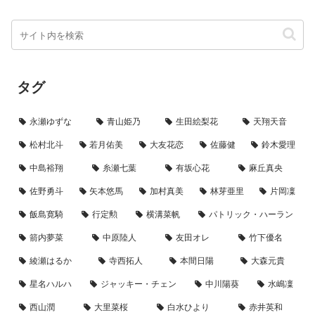
タグ
永瀬ゆずな
青山姫乃
生田絵梨花
天翔天音
松村北斗
若月佑美
大友花恋
佐藤健
鈴木愛理
中島裕翔
糸瀬七葉
有坂心花
麻丘真央
佐野勇斗
矢本悠馬
加村真美
林芽亜里
片岡凜
飯島寛騎
行定勲
横溝菜帆
パトリック・ハーラン
箭内夢菜
中原陸人
友田オレ
竹下優名
綾瀬はるか
寺西拓人
本間日陽
大森元貴
星名ハルハ
ジャッキー・チェン
中川陽葵
水嶋凜
西山潤
大里菜桜
白水ひより
赤井英和