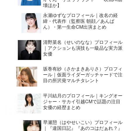
壊ほか】
永瀬ゆずなプロフィール｜改名の経
緯・代表作（監察医 朝顔／あんぱ
ん）・第一生命CM出演まとめ
清野菜名（せいのなな）プロフィール
｜アクションも演技も一級品な実力派
女優
坂巻有紗（さかまきありさ）プロフィ
ール｜仮面ライダーガッチャードで注
目の所沢発マルチタレント
平川結月のプロフィール｜キングオー
ジャー・サカイ引越CMで話題の注目
女優の経歴まとめ
早瀬憩（はやせいこい）プロフィール
｜『違国日記』『あのコはだぁれ？』