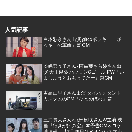
人気記事
白本彩奈さん出演 glicoポッキー 「ポ
ッキーの革命」篇 CM
松嶋菜々子さん×阿由葉さら紗さん出
演 大正製薬 パブロンSゴールドW『い
ましようとおもってたー』篇CM
吉高由里子さん出演 ダイハツ タント
カスタムのCM『ひとめぼれ』篇
三浦貴大さん×服部樹咲さんW主演 映
画『行きがけの空』本予告CM＆ロケ
地情報 【7月26日＠イオンシネマ小