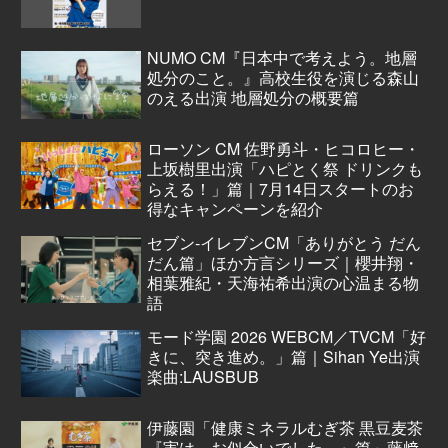
NUMO CM『日本中で考えよう。地層
処分のこと。』高校生役を演じる森山
のえる出演 地層処分の概要篇
ローソン CM 佐野勇斗・ヒコロヒー・
上坂樹里出演「ハピとく祭 ドリンクも
らえる！」篇｜7月14日スタートのお
得なキャンペーンを紹介
セブン‐イレブンCM「ありがとう だん
だん篇」ほか方言シリーズ｜櫻井翔・
相葉雅紀・天海祐希出演の心温まる物
語
モード学園 2026 WEBCM／TVCM「好
きに、突き進め。」篇｜Sihan Ye出演
楽曲:LAUSBUB
伊藤園「健康ミネラルむぎ茶 黒豆麦茶
『実は、お似合いでした。』篇」藤﨑