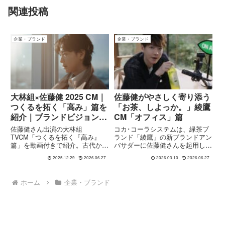
関連投稿
企業・ブランド
企業・ブランド
大林組×佐藤健 2025 CM｜
佐藤健がやさしく寄り添う
つくるを拓く「高み」篇を
「お茶、しよっか。」綾鷹
紹介｜ブランドビジョン
CM「オフィス」篇
『MAKE BEYOND』と
佐藤健さん出演の大林組
コカ･コーラシステムは、緑茶ブ
は
TVCM「つくるを拓く『高み』
ランド「綾鷹」の新ブランドアン
篇」を動画付きで紹介。古代から
バサダーに佐藤健さんを起用し、
未来までのものづくりの歴史を描
新CM「お茶、しよっか。オフィ
2025.12.29
2026.06.27
2026.03.10
2026.06.27
くブランドCMと、大林組のブラ
ス」篇を公開しました。CMは
ンドビジョン「MAKE BEYOND
2026年3月16日より全国で放映予
つくるを拓く」の背景をわかりや
定で、ラジオブースのような空間
ホーム
企業・ブランド
すく解説します。
「HITOIKI STUD...