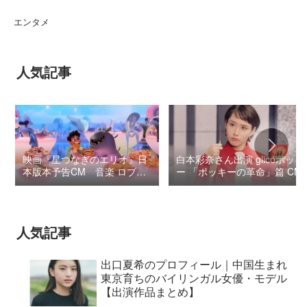
エンタメ
人気記事
映画『星つなぎのエリオ』日
白本彩奈さん出演 glicoポッキ
本版本予告CM 音楽 ロブ・
ー 「ポッキーの革命」篇 CM
シモンセン /
BUMP OF CHICKEN 7/3“七
夕ジャパンプレミア”
人気記事
出口夏希のプロフィール｜中国生まれ
東京育ちのバイリンガル女優・モデル
【出演作品まとめ】