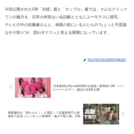
今回公開されたCM「夫婦」篇と「カップル」篇では、そんなクイック
ワンの魅力を、日常の何気ない会話劇とともにユーモラスに描写。
テレビの中の佐藤健さんと、画面の前にいる人たちの“ちょっと不思議
なやり取り”が、思わずクスッと笑える展開になっています。
tourismguidetojapan
乃木坂46がSo-net30周年を祝福！新Web CM「ハッ
ピーバースデー」篇ほか全8本公開
相葉雅紀が「姉ちゃん！」と電話！？吉瀬美智子と姉
弟役で共演 ジャパネット40周年「春の下取り祭」CM