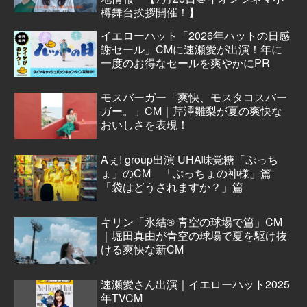
樽舞台挨拶開催！】
イエローハット「2026年ハットの日感
謝セール」CMに速瀬愛が出演！年に
一度のお得なセールを爽やかにPR
モスバーガー「爽快、モスタコスバー
ガー。」CM｜芹澤雛梨が夏の爽快な
おいしさを表現！
Aぇ! group出演 UHA味覚糖「ぷっち
ょ」のCM 「ぷっちょの神様」篇
「袋はどうされますか？」篇
キリン「氷結® 青空の球場で篇」CM
｜堀田真由が青空の球場で夏を駆け抜
ける爽快な新CM
速瀬愛さん出演｜イエローハット2025
年TVCM