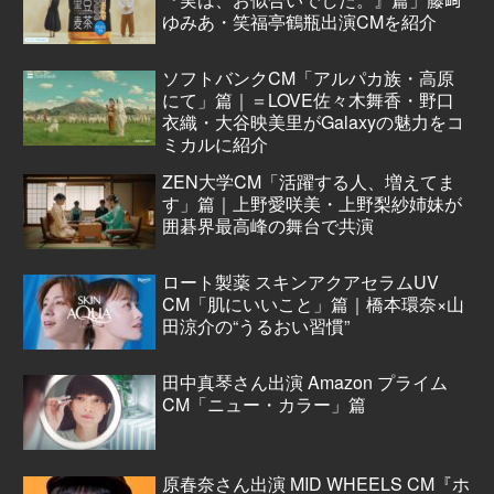
ゆみあ・笑福亭鶴瓶出演CMを紹介
ソフトバンクCM「アルパカ族・高原
にて」篇｜＝LOVE佐々木舞香・野口
衣織・大谷映美里がGalaxyの魅力をコ
ミカルに紹介
ZEN大学CM「活躍する人、増えてま
す」篇｜上野愛咲美・上野梨紗姉妹が
囲碁界最高峰の舞台で共演
ロート製薬 スキンアクアセラムUV
CM「肌にいいこと」篇｜橋本環奈×山
田涼介の“うるおい習慣”
田中真琴さん出演 Amazon プライム
CM「ニュー・カラー」篇
原春奈さん出演 MID WHEELS CM『ホ