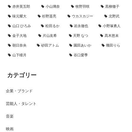
赤井英五郎
小山璃奈
牧野羽咲
黒柳徹子
味元耀大
杉野遥亮
ウカスカジー
北野武
山口 ひろみ
松田るか
岩永徹也
小野塚勇人
金子大地
片山友希
天野 なつ
髙木悠未
朝日奈央
砂田アトム
園田あいか
幾田りら
山下瞳月
谷口愛季
カテゴリー
企業・ブランド
芸能人・タレント
音楽
映画