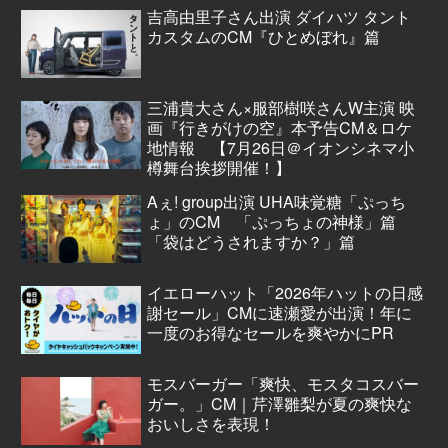
吉高由里子さん出演 ダイハツ タント
カスタムのCM『ひとめぼれ』篇
三浦貴大さん×服部樹咲さんW主演 映
画『行きがけの空』本予告CM＆ロケ
地情報 【7月26日＠イオンシネマ小
樽舞台挨拶開催！】
Aぇ! group出演 UHA味覚糖「ぷっち
ょ」のCM 「ぷっちょの神様」篇
「袋はどうされますか？」篇
イエローハット「2026年ハットの日感
謝セール」CMに速瀬愛が出演！年に
一度のお得なセールを爽やかにPR
モスバーガー「爽快、モスタコスバー
ガー。」CM｜芹澤雛梨が夏の爽快な
おいしさを表現！