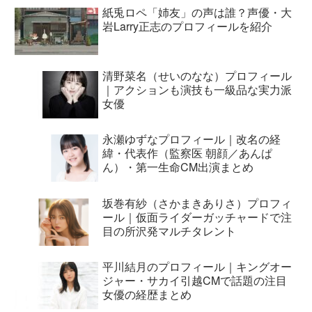
紙兎ロペ「姉友」の声は誰？声優・大
岩Larry正志のプロフィールを紹介
清野菜名（せいのなな）プロフィール
｜アクションも演技も一級品な実力派
女優
永瀬ゆずなプロフィール｜改名の経
緯・代表作（監察医 朝顔／あんぱ
ん）・第一生命CM出演まとめ
坂巻有紗（さかまきありさ）プロフィ
ール｜仮面ライダーガッチャードで注
目の所沢発マルチタレント
平川結月のプロフィール｜キングオー
ジャー・サカイ引越CMで話題の注目
女優の経歴まとめ