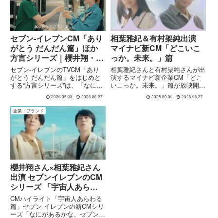
セブン‐イレブンCM「あり
相葉雅紀＆有村架純出演
がとう だんだん篇」ほか
マイナビ新CM「どこいこ
方言シリーズ｜櫻井翔・相
っか。未来。」篇
葉雅紀・天海祐希出演の心
セブン‐イレブンのTVCM「あり
相葉雅紀さんと有村架純さんが出
温まる物語
がとう だんだん篇」をはじめと
演するマイナビ新企業CM「どこ
する“方言シリーズ”は、「なにが
いこっか。未来。」篇が放映開
あるかな、セブン‐イレブン。」
始。台本に頼らない自然な対話形
2026.05.03
2026.06.27
2025.09.30
2026.06.27
キャンペーンの一環として展開さ
式で、未来に迷う人々に寄り添う
れている作品です。本シリーズで
姿が描かれています。撮影裏話や
企業・ブランド
は、櫻井翔さん・相葉雅紀さんが
出演者コメントも紹介。
演じる宇宙人アルバイトと、...
櫻井翔さん×相葉雅紀さん
出演 セブンイレブンのCM
シリーズ 「宇宙人あらわ
る篇」
CMハイライト「宇宙人あらわる
篇」セブン-イレブンの新CMシリ
ーズ「なにがあるかな、セブン-