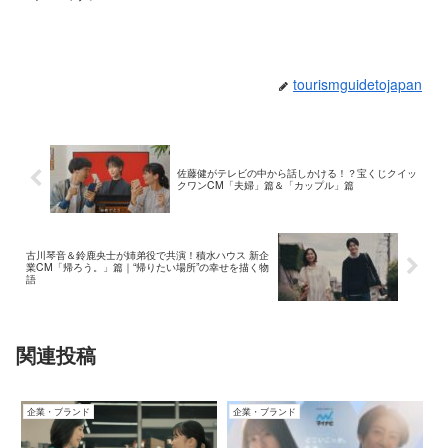
tourismguidetojapan
佐藤健がテレビの中から話しかける！？宝くじクイッ
クワンCM「夫婦」篇＆「カップル」篇
古川琴音＆鈴鹿央士が姉弟役で共演！積水ハウス 新企
業CM「帰ろう。」篇｜“帰りたい場所”の幸せを描く物
語
関連投稿
企業・ブランド
企業・ブランド