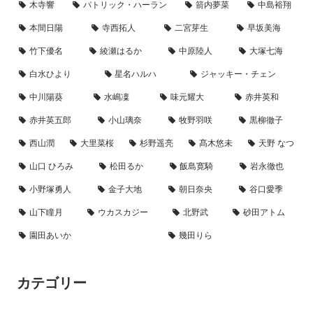
木寺響
パトリック・ハーラン
箭内夢菜
中島裕翔
本間日陽
寺西拓人
二宮芽生
早坂美海
竹下優名
綾瀬はるか
中原陸人
大塚七海
白水ひより
星名ハルハ
ジャッキー・チェン
中川陽葵
水嶋凜
味元耀大
赤井英和
赤井英五郎
小山璃奈
牧野羽咲
黒柳徹子
西山潤
大里菜桜
杉野遥亮
髙木悠未
天野 なつ
山口 ひろみ
松田るか
飯島寛騎
岩永徹也
小野塚勇人
金子大地
朝日奈央
谷口愛季
山下瞳月
ウカスカジー
北野武
砂田アトム
園田あいか
幾田りら
カテゴリー