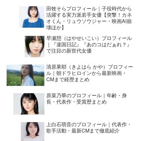
田牧そらプロフィール｜子役時代から
活躍する実力派若手女優【突撃！カネ
オくん・リュウソウジャー・映画AI崩
壊ほか】
早瀬憩（はやせいこい）プロフィール
｜『違国日記』『あのコはだぁれ？』
で注目の新世代女優
清原果耶（きよはら かや）プロフィー
ル｜朝ドラヒロインから最新映画・
CMまで経歴まとめ
原菜乃華のプロフィール｜年齢・身
長・代表作・受賞歴まとめ
上白石萌音のプロフィール｜代表作・
歌手活動・最新CMまで徹底紹介