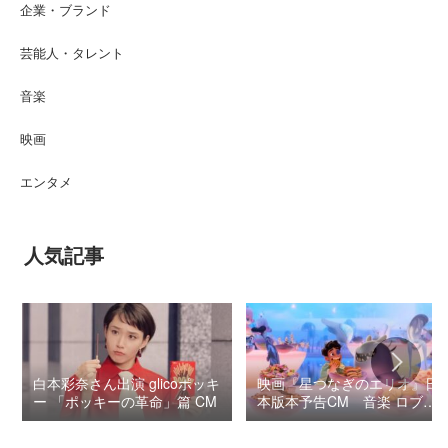
企業・ブランド
芸能人・タレント
音楽
映画
エンタメ
人気記事
白本彩奈さん出演 glicoポッキ
映画『星つなぎのエリオ』日
ー 「ポッキーの革命」篇 CM
本版本予告CM 音楽 ロブ・
シモンセン /
BUMP OF CHICKEN 7/3“七