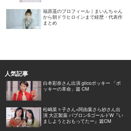
福原遥のプロフィール｜まいんちゃん
から朝ドラヒロインまで経歴・代表作
まとめ
人気記事
白本彩奈さん出演 glicoポッキー 「ポ
ッキーの革命」篇 CM
松嶋菜々子さん×阿由葉さら紗さん出
演 大正製薬 パブロンSゴールドW『い
ましようとおもってたー』篇CM