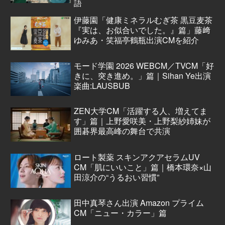
語
伊藤園「健康ミネラルむぎ茶 黒豆麦茶
『実は、お似合いでした。』篇」藤﨑
ゆみあ・笑福亭鶴瓶出演CMを紹介
モード学園 2026 WEBCM／TVCM「好
きに、突き進め。」篇｜Sihan Ye出演
楽曲:LAUSBUB
ZEN大学CM「活躍する人、増えてま
す」篇｜上野愛咲美・上野梨紗姉妹が
囲碁界最高峰の舞台で共演
ロート製薬 スキンアクアセラムUV
CM「肌にいいこと」篇｜橋本環奈×山
田涼介の“うるおい習慣”
田中真琴さん出演 Amazon プライム
CM「ニュー・カラー」篇