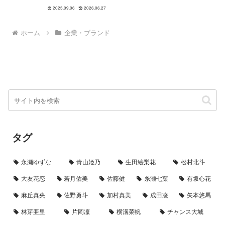
イレブン。」より、「宇宙人あら
2025.09.06
2026.06.27
わる篇」と「宇宙人もびっくり
篇」について、画像とともにまと
めました！放映開始日：2025年9
ホーム
企業・ブランド
月3日（水）、全国（一部地...
タグ
永瀬ゆずな
青山姫乃
生田絵梨花
松村北斗
大友花恋
若月佑美
佐藤健
糸瀬七葉
有坂心花
麻丘真央
佐野勇斗
加村真美
成田凌
矢本悠馬
林芽亜里
片岡凜
横溝菜帆
チャンス大城