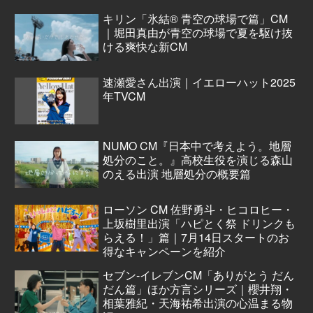
キリン「氷結® 青空の球場で篇」CM
｜堀田真由が青空の球場で夏を駆け抜
ける爽快な新CM
速瀬愛さん出演｜イエローハット2025
年TVCM
NUMO CM『日本中で考えよう。地層
処分のこと。』高校生役を演じる森山
のえる出演 地層処分の概要篇
ローソン CM 佐野勇斗・ヒコロヒー・
上坂樹里出演「ハピとく祭 ドリンクも
らえる！」篇｜7月14日スタートのお
得なキャンペーンを紹介
セブン‐イレブンCM「ありがとう だん
だん篇」ほか方言シリーズ｜櫻井翔・
相葉雅紀・天海祐希出演の心温まる物