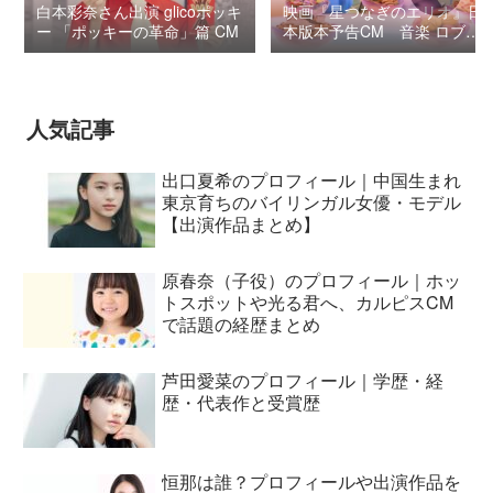
白本彩奈さん出演 glicoポッキ
映画『星つなぎのエリオ』日
ー 「ポッキーの革命」篇 CM
本版本予告CM 音楽 ロブ・
シモンセン /
BUMP OF CHICKEN 7/3“七
夕ジャパンプレミア”
人気記事
出口夏希のプロフィール｜中国生まれ
東京育ちのバイリンガル女優・モデル
【出演作品まとめ】
原春奈（子役）のプロフィール｜ホッ
トスポットや光る君へ、カルピスCM
で話題の経歴まとめ
芦田愛菜のプロフィール｜学歴・経
歴・代表作と受賞歴
恒那は誰？プロフィールや出演作品を