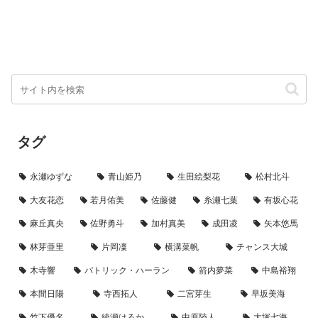
タグ
永瀬ゆずな
青山姫乃
生田絵梨花
松村北斗
大友花恋
若月佑美
佐藤健
糸瀬七葉
有坂心花
麻丘真央
佐野勇斗
加村真美
成田凌
矢本悠馬
林芽亜里
片岡凜
横溝菜帆
チャンス大城
木寺響
パトリック・ハーラン
箭内夢菜
中島裕翔
本間日陽
寺西拓人
二宮芽生
早坂美海
竹下優名
綾瀬はるか
中原陸人
大塚七海