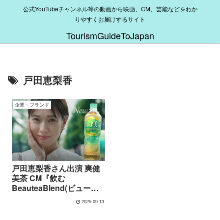
公式YouTubeチャンネル等の動画から映画、CM、芸能などをわか
りやすくお届けするサイト
TourismGuideToJapan
戸田恵梨香
企業・ブランド
戸田恵梨香さん出演 爽健
美茶 CM『飲む
BeauteaBlend(ビューテ
ィーブレンド)』篇
2025.09.13