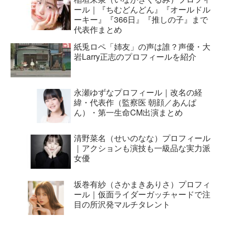
ール｜『ちむどんどん』『オールドル
ーキー』『366日』『推しの子』まで
代表作まとめ
紙兎ロペ「姉友」の声は誰？声優・大
岩Larry正志のプロフィールを紹介
永瀬ゆずなプロフィール｜改名の経
緯・代表作（監察医 朝顔／あんぱ
ん）・第一生命CM出演まとめ
清野菜名（せいのなな）プロフィール
｜アクションも演技も一級品な実力派
女優
坂巻有紗（さかまきありさ）プロフィ
ール｜仮面ライダーガッチャードで注
目の所沢発マルチタレント