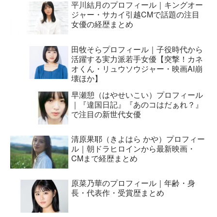
平川結月のプロフィール｜キングオー
ジャー・サカイ引越CMで話題の注目
女優の経歴まとめ
田牧そらプロフィール｜子役時代から
活躍する実力派若手女優【突撃！カネ
オくん・リュウソウジャー・映画AI崩
壊ほか】
早瀬憩（はやせいこい）プロフィール
｜『違国日記』『あのコはだぁれ？』
で注目の新世代女優
清原果耶（きよはら かや）プロフィー
ル｜朝ドラヒロインから最新映画・
CMまで経歴まとめ
原菜乃華のプロフィール｜年齢・身
長・代表作・受賞歴まとめ