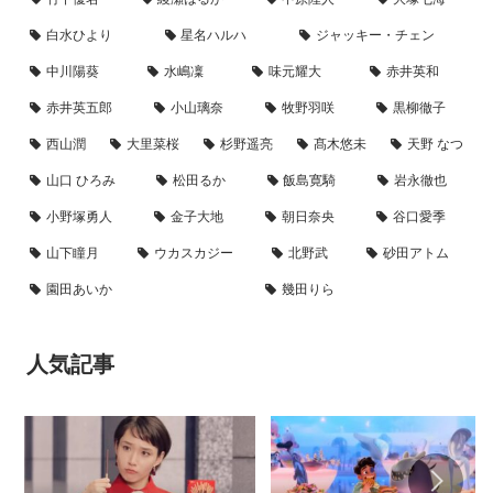
白水ひより
星名ハルハ
ジャッキー・チェン
中川陽葵
水嶋凜
味元耀大
赤井英和
赤井英五郎
小山璃奈
牧野羽咲
黒柳徹子
西山潤
大里菜桜
杉野遥亮
髙木悠未
天野 なつ
山口 ひろみ
松田るか
飯島寛騎
岩永徹也
小野塚勇人
金子大地
朝日奈央
谷口愛季
山下瞳月
ウカスカジー
北野武
砂田アトム
園田あいか
幾田りら
人気記事