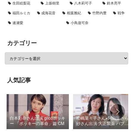
生田絵梨花
上坂樹里
八木莉可子
鈴木亮平
福田ルミカ
成海花音
相葉雅紀
竹野内豊
戦争
速瀬愛
小鳥遊可奈
カテゴリー
人気記事
白本彩奈さん出演 glicoポッキ
松嶋菜々子さん×阿由葉さら
ー 「ポッキーの革命」篇 CM
紗さん出演 大正製薬 パブロ
ンSゴールドW『いましよう