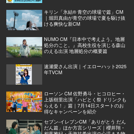
キリン「氷結® 青空の球場で篇」CM
｜堀田真由が青空の球場で夏を駆け抜
ける爽快な新CM
NUMO CM『日本中で考えよう。地層
処分のこと。』高校生役を演じる森山
のえる出演 地層処分の概要篇
速瀬愛さん出演｜イエローハット2025
年TVCM
ローソン CM 佐野勇斗・ヒコロヒー・
上坂樹里出演「ハピとく祭 ドリンクも
らえる！」篇｜7月14日スタートのお
得なキャンペーンを紹介
セブン‐イレブンCM「ありがとう だん
だん篇」ほか方言シリーズ｜櫻井翔・
相葉雅紀・天海祐希出演の心温まる物