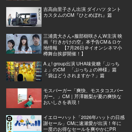
吉高由里子さん出演 ダイハツ タント
カスタムのCM『ひとめぼれ』篇
三浦貴大さん×服部樹咲さんW主演 映
画『行きがけの空』本予告CM＆ロケ
地情報 【7月26日＠イオンシネマ小
樽舞台挨拶開催！】
Aぇ! group出演 UHA味覚糖「ぷっち
ょ」のCM 「ぷっちょの神様」篇
「袋はどうされますか？」篇
モスバーガー「爽快、モスタコスバー
ガー。」CM｜芹澤雛梨が夏の爽快な
おいしさを表現！
イエローハット「2026年ハットの日感
謝セール」CMに速瀬愛が出演！年に
一度のお得なセールを爽やかにPR