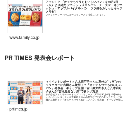
アマン！？ 「オモテもウラもおいしいパン」を10月7日
（火）より発売 デニッシュメロンパン・チーズケーキデニ
ッシュ・アップルパイタルトの ウラ側をカリッとキャラ
メリゼ！
ファミリーマートのニュースリリースを掲載しています。
www.family.co.jp
PR TIMES 発表会レポート
＜イベントレポート＞八木莉可子さんの意外な“ウラ”のキ
ャラクターに吉田さん驚愕！？「オモテもウラもおいしい
パン」発表会 ギャップ全開！吉田鋼太郎さんと八木莉可
子さんが“普段見せない顔”で食レポ対決
株式会社ファミリーマートのプレスリリース（2025年10月6日 16時00分）
＜イベントレポート＞八木莉可子さんの意外な“ウラ”のキャラクターに吉
田さん驚愕！？「オモテもウラもおいしいパン」発表会 ギャップ全開！
吉田鋼太郎さんと八木莉可子さ...
prtimes.jp