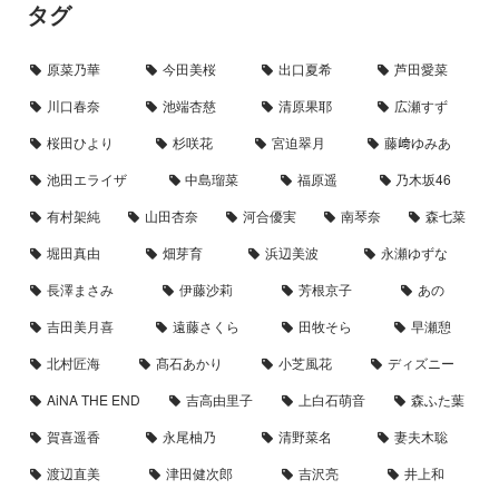
タグ
原菜乃華
今田美桜
出口夏希
芦田愛菜
川口春奈
池端杏慈
清原果耶
広瀬すず
桜田ひより
杉咲花
宮迫翠月
藤﨑ゆみあ
池田エライザ
中島瑠菜
福原遥
乃木坂46
有村架純
山田杏奈
河合優実
南琴奈
森七菜
堀田真由
畑芽育
浜辺美波
永瀬ゆずな
長澤まさみ
伊藤沙莉
芳根京子
あの
吉田美月喜
遠藤さくら
田牧そら
早瀬憩
北村匠海
髙石あかり
小芝風花
ディズニー
AiNA THE END
吉高由里子
上白石萌音
森ふた葉
賀喜遥香
永尾柚乃
清野菜名
妻夫木聡
渡辺直美
津田健次郎
吉沢亮
井上和