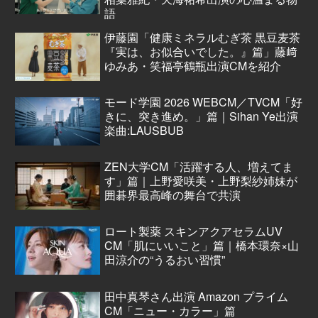
語
伊藤園「健康ミネラルむぎ茶 黒豆麦茶
『実は、お似合いでした。』篇」藤﨑
ゆみあ・笑福亭鶴瓶出演CMを紹介
モード学園 2026 WEBCM／TVCM「好
きに、突き進め。」篇｜Sihan Ye出演
楽曲:LAUSBUB
ZEN大学CM「活躍する人、増えてま
す」篇｜上野愛咲美・上野梨紗姉妹が
囲碁界最高峰の舞台で共演
ロート製薬 スキンアクアセラムUV
CM「肌にいいこと」篇｜橋本環奈×山
田涼介の“うるおい習慣”
田中真琴さん出演 Amazon プライム
CM「ニュー・カラー」篇