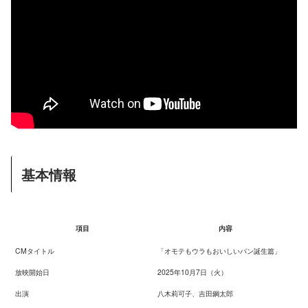
基本情報
項目
内容
CMタイトル
「オモテもウラもおいしいパン誕生篇」
放映開始日
2025年10月7日（火）
出演
八木莉可子、吉田鋼太郎