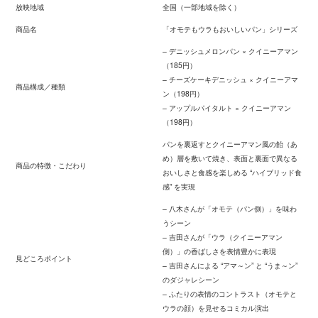
放映地域
全国（一部地域を除く）
商品名
「オモテもウラもおいしいパン」シリーズ
– デニッシュメロンパン × クイニーアマン
（185円）
– チーズケーキデニッシュ × クイニーアマ
商品構成／種類
ン（198円）
– アップルパイタルト × クイニーアマン
（198円）
パンを裏返すとクイニーアマン風の飴（あ
め）層を敷いて焼き、表面と裏面で異なる
商品の特徴・こだわり
おいしさと食感を楽しめる “ハイブリッド食
感” を実現
– 八木さんが「オモテ（パン側）」を味わ
うシーン
– 吉田さんが「ウラ（クイニーアマン
側）」の香ばしさを表情豊かに表現
見どころポイント
– 吉田さんによる “アマ～ン” と “うま～ン”
のダジャレシーン
– ふたりの表情のコントラスト（オモテと
ウラの顔）を見せるコミカル演出