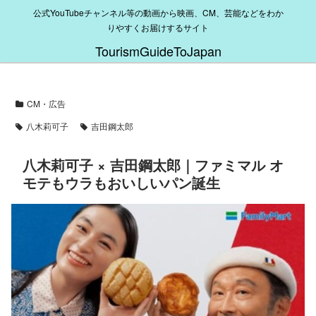
公式YouTubeチャンネル等の動画から映画、CM、芸能などをわか
りやすくお届けするサイト
TourismGuideToJapan
CM・広告
八木莉可子
吉田鋼太郎
八木莉可子 × 吉田鋼太郎｜ファミマル オ
モテもウラもおいしいパン誕生