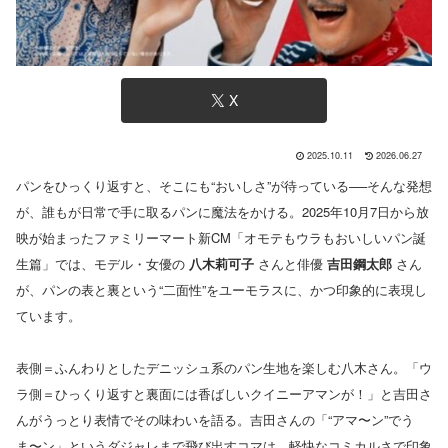
X
2025.10.11
2026.06.27
パンをひっくり返すと、そこにも“おいしさ”が待っている──そんな発想
が、誰もが日常で手に取るパンに魔法をかける。2025年10月7日から放
映が始まったファミリーマート新CM「オモテもウラもおいしいパン誕
生篇」では、モデル・女優の
八木莉可子
さんと俳優
吉田鋼太郎
さん
が、パンの表と裏という“二面性”をユーモラスに、かつ印象的に表現し
ています。
表側＝ふんわりとしたデニッシュ系のパン生地を楽しむ八木さん。「ウ
ラ側＝ひっくり返すと裏面には香ばしいクイニーアマンが！」と吉田さ
んがうっとり表情でその味わいを語る。吉田さんの「“アマ〜ン”でう
ま〜ン」というダジャレまで飛び出すコマは、軽快なコミカルさで印象