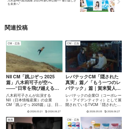
乃木坂46×国消国産 2025年新CM公開──“食の楽しさ
を未来へ”
関連投稿
CM・広告
CM・広告
NII CM「跳ぶぞっ 2025
レバテックCM「隠された
篇」八木莉可子が空へ
真実」篇／「もう一つのレ
――“日常を飛び越える瞬
バテック」篇｜賀来賢人・
間”を描く
八木莉可子ほか出演の企業
八木莉可子さんが出演する
レバテックの企業CI（コーポレー
CI
NII（日本情報産業）の企業
ト・アイデンティティ）として展
CM「跳ぶぞっ 2025篇」は、日常
開されているTVCM「隠された真
からの飛躍と自由な発想をテーマ
実」篇および「もう一つのレバテ
2026.03.21
2026.06.27
2026.05.05
2026.06.27
にした作品です。本CMでは、水
ック」篇は、IT人材のキャリアや
たまりを飛び越えたことをきっか
働き方に新たな視点を提示するス
映画
CM・広告
けに空を自由に飛び回るという幻
トーリー性の高い映像作品です。
想的なストーリーを通じて、IT
出演は、賀来賢人、八木莉...