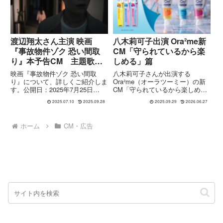
企...
渡辺翔太さん主演 映画
八木莉可子出演 Ora²me新
『事故物件ゾク 恐い間取
CM「守られているから楽
り』本予告CM 主題歌
しめる」篇
Snow Man『SERIOUS』
映画『事故物件ゾク 恐い間取
八木莉可子さんが出演する
り』について、詳しくご紹介しま
Ora²me（オーラツーミー）の新
す。公開日：2025年7月25日
CM「守られているから楽しめ
（金）全国公開 ジャンル：ホラ
る」篇が放映開始。ヒロイン風の
2025.07.10
2025.09.28
2025.09.29
2026.06.27
ー、スリラー 配給・制作プロダ
衣装やハブラシダンスで歯を守る
クション：松竹♢ 映画『#事故物
メッセージを伝え、コーヒーや紅
件ゾク恐い間取り』本予告 【7月
茶も気にせず楽しめるライフスタ
ホーム
CM・広告
25日(金) 全国公開】こ...
イルを提案します。