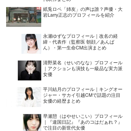
紙兎ロペ「姉友」の声は誰？声優・大
岩Larry正志のプロフィールを紹介
永瀬ゆずなプロフィール｜改名の経
緯・代表作（監察医 朝顔／あんぱ
ん）・第一生命CM出演まとめ
清野菜名（せいのなな）プロフィール
｜アクションも演技も一級品な実力派
女優
平川結月のプロフィール｜キングオー
ジャー・サカイ引越CMで話題の注目
女優の経歴まとめ
早瀬憩（はやせいこい）プロフィール
｜『違国日記』『あのコはだぁれ？』
で注目の新世代女優