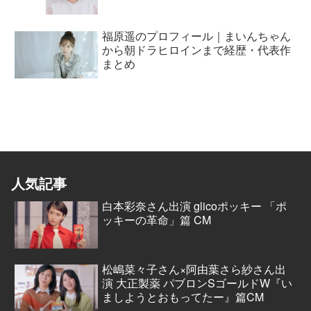
福原遥のプロフィール｜まいんちゃん
から朝ドラヒロインまで経歴・代表作
まとめ
人気記事
白本彩奈さん出演 glicoポッキー 「ポ
ッキーの革命」篇 CM
松嶋菜々子さん×阿由葉さら紗さん出
演 大正製薬 パブロンSゴールドW『い
ましようとおもってたー』篇CM