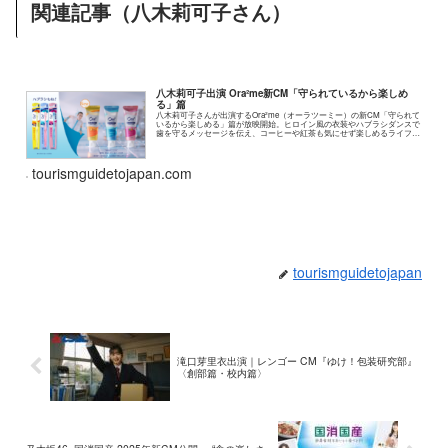
関連記事（八木莉可子さん）
八木莉可子出演 Ora²me新CM「守られているから楽しめ
る」篇
八木莉可子さんが出演するOra²me（オーラツーミー）の新CM「守られて
いるから楽しめる」篇が放映開始。ヒロイン風の衣装やハブラシダンスで
歯を守るメッセージを伝え、コーヒーや紅茶も気にせず楽しめるライフス
タイルを提案します。
tourismguidetojapan.com
tourismguidetojapan
滝口芽里衣出演｜レンゴー CM『ゆけ！包装研究部』
〈創部篇・校内篇〉