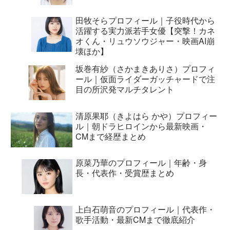
田牧そらプロフィール｜子役時代から
活躍する実力派若手女優【突撃！カネ
オくん・リュウソウジャー・映画AI崩
壊ほか】
坂巻有紗（さかまきありさ）プロフィ
ール｜仮面ライダーガッチャードで注
目の所沢発マルチタレント
清原果耶（きよはら かや）プロフィー
ル｜朝ドラヒロインから最新映画・
CMまで経歴まとめ
原菜乃華のプロフィール｜年齢・身
長・代表作・受賞歴まとめ
上白石萌音のプロフィール｜代表作・
歌手活動・最新CMまで徹底紹介