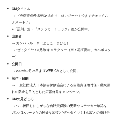
CMタイトル
→
『自賠責保険 罰則あるから、はいりーヤ！今すぐチェックし
ときーヤ！』
※『罰則』篇・『ステッカーチェック』篇が公開中。
出演者
→ ガンバレルーヤ（よしこ・まひる）
→ “ぜっタイヤ！3兄弟”キャラクター（声：花江夏樹、カベポスタ
ー）
公開日
→ 2026年2月26日よりWEB CMとして公開。
制作・目的
→ 一般社団法人日本損害保険協会による自賠責保険付保・継続漏
れの防止を目的とした広報啓発キャンペーン。
CMの見どころ
→ つい後回しにしがちな自賠責保険の更新やステッカー確認を、
ガンバレルーヤらの軽妙な演技と“ぜっタイヤ！3兄弟”との掛け合