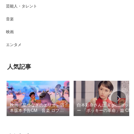
芸能人・タレント
音楽
映画
エンタメ
人気記事
映画『星つなぎのエリオ』日
白本彩奈さん出演 glicoポッキ
本版本予告CM 音楽 ロブ・
ー 「ポッキーの革命」篇 CM
シモンセン /
BUMP OF CHICKEN 7/3“七
夕ジャパンプレミア”