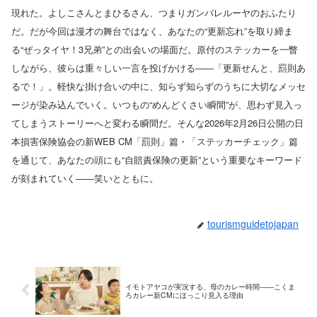
現れた。よしこさんとまひるさん、つまりガンバレルーヤのおふたり
だ。だが今回は漫才の舞台ではなく、あなたの“更新忘れ”を取り締ま
る“ぜっタイヤ！3兄弟”との出会いの場面だ。原付のステッカーを一瞥
しながら、彼らは重々しい一言を投げかける――「更新せんと、罰則あ
るで！」。軽快な掛け合いの中に、知らず知らずのうちに大切なメッセ
ージが染み込んでいく。いつもの“めんどくさい瞬間”が、思わず見入っ
てしまうストーリーへと変わる瞬間だ。そんな2026年2月26日公開の日
本損害保険協会の新WEB CM「罰則」篇・「ステッカーチェック」篇
を通じて、あなたの頭にも“自賠責保険の更新”という重要なキーワード
が刻まれていく――笑いとともに。
tourismguidetojapan
イモトアヤコが実況する、母のカレー時間――こくま
ろカレー新CMにほっこり見入る理由