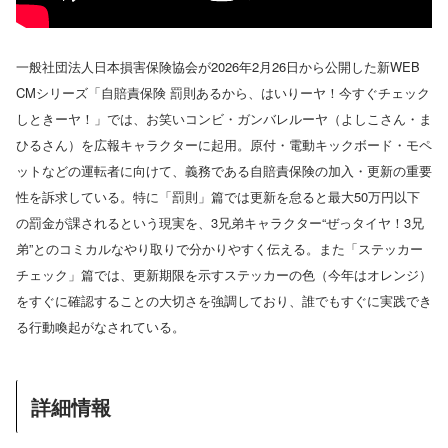
一般社団法人日本損害保険協会が2026年2月26日から公開した新WEB
CMシリーズ「自賠責保険 罰則あるから、はいりーヤ！今すぐチェック
しときーヤ！」では、お笑いコンビ・ガンバレルーヤ（よしこさん・ま
ひるさん）を広報キャラクターに起用。原付・電動キックボード・モペ
ットなどの運転者に向けて、義務である自賠責保険の加入・更新の重要
性を訴求している。特に「罰則」篇では更新を怠ると最大50万円以下
の罰金が課されるという現実を、3兄弟キャラクター“ぜっタイヤ！3兄
弟”とのコミカルなやり取りで分かりやすく伝える。また「ステッカー
チェック」篇では、更新期限を示すステッカーの色（今年はオレンジ）
をすぐに確認することの大切さを強調しており、誰でもすぐに実践でき
る行動喚起がなされている。
詳細情報