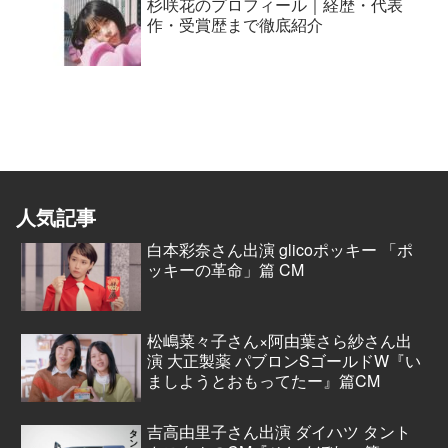
杉咲花のプロフィール｜経歴・代表
作・受賞歴まで徹底紹介
人気記事
白本彩奈さん出演 glicoポッキー 「ポ
ッキーの革命」篇 CM
松嶋菜々子さん×阿由葉さら紗さん出
演 大正製薬 パブロンSゴールドW『い
ましようとおもってたー』篇CM
吉高由里子さん出演 ダイハツ タント