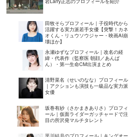
岩Larry正志のプロフィールを紹介
田牧そらプロフィール｜子役時代から
活躍する実力派若手女優【突撃！カネ
オくん・リュウソウジャー・映画AI崩
壊ほか】
永瀬ゆずなプロフィール｜改名の経
緯・代表作（監察医 朝顔／あんぱ
ん）・第一生命CM出演まとめ
清野菜名（せいのなな）プロフィール
｜アクションも演技も一級品な実力派
女優
坂巻有紗（さかまきありさ）プロフィ
ール｜仮面ライダーガッチャードで注
目の所沢発マルチタレント
平川結月のプロフィール｜キングオー