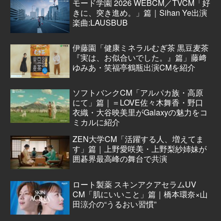
モード学園 2026 WEBCM／TVCM「好
きに、突き進め。」篇｜Sihan Ye出演
楽曲:LAUSBUB
伊藤園「健康ミネラルむぎ茶 黒豆麦茶
『実は、お似合いでした。』篇」藤﨑
ゆみあ・笑福亭鶴瓶出演CMを紹介
ソフトバンクCM「アルパカ族・高原
にて」篇｜＝LOVE佐々木舞香・野口
衣織・大谷映美里がGalaxyの魅力をコ
ミカルに紹介
ZEN大学CM「活躍する人、増えてま
す」篇｜上野愛咲美・上野梨紗姉妹が
囲碁界最高峰の舞台で共演
ロート製薬 スキンアクアセラムUV
CM「肌にいいこと」篇｜橋本環奈×山
田涼介の“うるおい習慣”