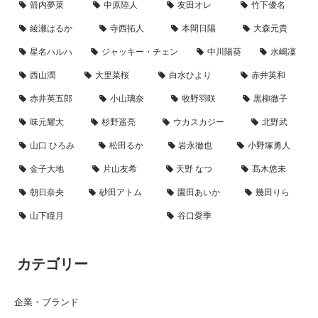
箭内夢菜
中原陸人
友田オレ
竹下優名
綾瀬はるか
寺西拓人
本間日陽
大森元貴
星名ハルハ
ジャッキー・チェン
中川陽葵
水嶋凜
西山潤
大里菜桜
白水ひより
赤井英和
赤井英五郎
小山璃奈
牧野羽咲
黒柳徹子
味元耀大
杉野遥亮
ウカスカジー
北野武
山口 ひろみ
松田るか
岩永徹也
小野塚勇人
金子大地
片山友希
天野 なつ
髙木悠未
朝日奈央
砂田アトム
園田あいか
幾田りら
山下瞳月
谷口愛季
カテゴリー
企業・ブランド