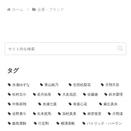
ぉ〜もっち食感”の魅力にすっか
り夢中になった熱狂的ファン役と
ホーム
企業・ブランド
して登場し、その独特な食感を
全...
タグ
永瀬ゆずな
青山姫乃
生田絵梨花
天翔天音
松村北斗
若月佑美
大友花恋
佐藤健
鈴木愛理
中島裕翔
糸瀬七葉
有坂心花
麻丘真央
佐野勇斗
矢本悠馬
加村真美
林芽亜里
片岡凜
飯島寛騎
行定勲
横溝菜帆
パトリック・ハーラン