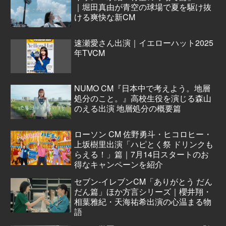
｜堀田真由が青空の球場で夏を駆け抜
ける爽快な新CM
速瀬愛さん出演｜イエローハット2025
年TVCM
NUMO CM『日本中で考えよう。地層
処分のこと。』高校生役を演じる森山
のえる出演 地層処分の概要篇
ローソン CM 佐野勇斗・ヒコロヒー・
上坂樹里出演「ハピとく祭 ドリンクも
らえる！」篇｜7月14日スタートのお
得なキャンペーンを紹介
セブン‐イレブンCM「ありがとう だん
だん篇」ほか方言シリーズ｜櫻井翔・
相葉雅紀・天海祐希出演の心温まる物
語