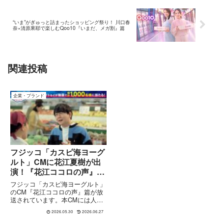
“いま”がぎゅっと詰まったショッピング祭り！ 川口春
奈×清原果耶で楽しむQoo10『いまだ、メガ割』篇
関連投稿
企業・ブランド
フジッコ「カスピ海ヨーグ
ルト」CMに花江夏樹が出
演！『花江ココロの声』篇
＆キャンペーン実施中
フジッコ「カスピ海ヨーグルト」
のCM『花江ココロの声』篇が放
送されています。本CMには人気
声優の花江夏樹さんが出演。カス
2026.05.30
2026.06.27
ピ海ヨーグルトならではの“とろ