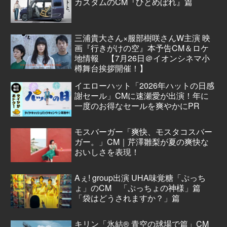
カスタムのCM『ひとめぼれ』篇
三浦貴大さん×服部樹咲さんW主演 映
画『行きがけの空』本予告CM＆ロケ
地情報 【7月26日＠イオンシネマ小
樽舞台挨拶開催！】
イエローハット「2026年ハットの日感
謝セール」CMに速瀬愛が出演！年に
一度のお得なセールを爽やかにPR
モスバーガー「爽快、モスタコスバー
ガー。」CM｜芹澤雛梨が夏の爽快な
おいしさを表現！
Aぇ! group出演 UHA味覚糖「ぷっち
ょ」のCM 「ぷっちょの神様」篇
「袋はどうされますか？」篇
キリン「氷結® 青空の球場で篇」CM