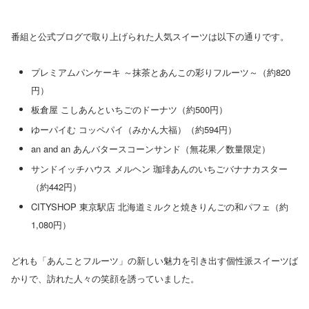
番組と公式ブログで取り上げられた人気スイーツは以下の通りです。
プレミアムパンケーキ ～抹茶とあんこの彩りフルーツ～（約820
円）
板倉屋 こしあんといちごのドーナツ（約500円）
ゆーパイむ コッペパイ（みかん大福）（約594円）
an and an あんバタースコーンサンド（無花果／数量限定）
サンドイッチハウス メルヘン 珈琲あんのいちごバナナカスター
（約442円）
CITYSHOP 東京駅店 北海道ミルクと焼きりんごの和パフェ（約
1,080円）
どれも「あんことフルーツ」の新しい魅力を引き出す個性派スイーツば
かりで、訪れた人々の笑顔を誘っていました。