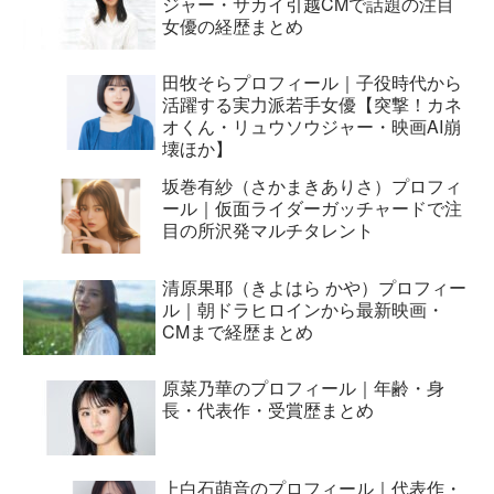
ジャー・サカイ引越CMで話題の注目
女優の経歴まとめ
田牧そらプロフィール｜子役時代から
活躍する実力派若手女優【突撃！カネ
オくん・リュウソウジャー・映画AI崩
壊ほか】
坂巻有紗（さかまきありさ）プロフィ
ール｜仮面ライダーガッチャードで注
目の所沢発マルチタレント
清原果耶（きよはら かや）プロフィー
ル｜朝ドラヒロインから最新映画・
CMまで経歴まとめ
原菜乃華のプロフィール｜年齢・身
長・代表作・受賞歴まとめ
上白石萌音のプロフィール｜代表作・