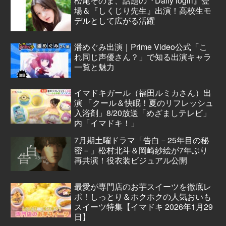
松尾そのま、話題の『Daily logirl』登
場＆『しくじり先生』出演！高校生モ
デルとして広がる活躍
潘めぐみ出演｜Prime Video公式「こ
れ同じ声優さん？」で知る出演キャラ
一覧と魅力
イマドキガール（福田ルミカさん）出
演 「クール＆快眠！夏のリフレッシュ
入浴剤」8/20放送「めざましテレビ」
内「イマドキ！」
7月期土曜ドラマ「告白－25年目の秘
密－」松村北斗＆岡崎紗絵が7年ぶり
再共演！役衣装ビジュアル公開
最愛が専門店のお芋スイーツを徹底レ
ポ！しっとり＆ホクホクの人気おいも
スイーツ特集【イマドキ 2026年1月29
日】