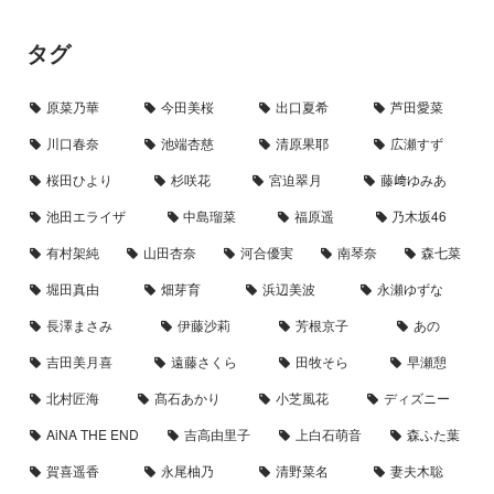
タグ
原菜乃華
今田美桜
出口夏希
芦田愛菜
川口春奈
池端杏慈
清原果耶
広瀬すず
桜田ひより
杉咲花
宮迫翠月
藤﨑ゆみあ
池田エライザ
中島瑠菜
福原遥
乃木坂46
有村架純
山田杏奈
河合優実
南琴奈
森七菜
堀田真由
畑芽育
浜辺美波
永瀬ゆずな
長澤まさみ
伊藤沙莉
芳根京子
あの
吉田美月喜
遠藤さくら
田牧そら
早瀬憩
北村匠海
髙石あかり
小芝風花
ディズニー
AiNA THE END
吉高由里子
上白石萌音
森ふた葉
賀喜遥香
永尾柚乃
清野菜名
妻夫木聡