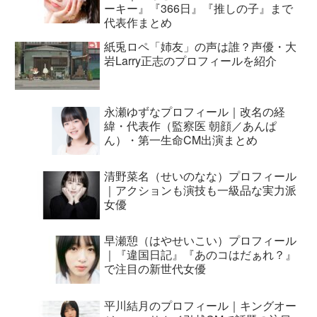
ーキー』『366日』『推しの子』まで
代表作まとめ
紙兎ロペ「姉友」の声は誰？声優・大
岩Larry正志のプロフィールを紹介
永瀬ゆずなプロフィール｜改名の経
緯・代表作（監察医 朝顔／あんぱ
ん）・第一生命CM出演まとめ
清野菜名（せいのなな）プロフィール
｜アクションも演技も一級品な実力派
女優
早瀬憩（はやせいこい）プロフィール
｜『違国日記』『あのコはだぁれ？』
で注目の新世代女優
平川結月のプロフィール｜キングオー