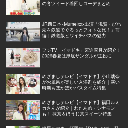
の冬ツイード着回しコーデまとめ
JR西日本×Mumeixxx出演「滋賀・びわ
湖を鉄道でぐるっとフォトな旅！」前
編｜鉄道版ビワイチパスの魅力
フジTV「イマドキ」宮迫翠月が紹介！
2026春夏は厚底サンダルが主役に
めざましテレビ【イマドキ】小山璃奈
がお風呂が楽しい入浴剤を紹介｜寒い
時期もぽかぽかバスタイム特集
めざましテレビ【イマドキ】福田ルミ
カさんが紹介｜わたあめ・シナモン
も！ 抹茶＆ほうじ茶スイーツ特集