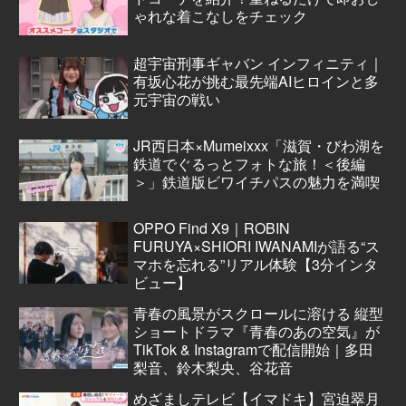
ゃれな着こなしをチェック
超宇宙刑事ギャバン インフィニティ｜
有坂心花が挑む最先端AIヒロインと多
元宇宙の戦い
JR西日本×Mumeixxx「滋賀・びわ湖を
鉄道でぐるっとフォトな旅！＜後編
＞」鉄道版ビワイチパスの魅力を満喫
OPPO Find X9｜ROBIN
FURUYA×SHIORI IWANAMIが語る“ス
マホを忘れる”リアル体験【3分インタ
ビュー】
青春の風景がスクロールに溶ける 縦型
ショートドラマ『青春のあの空気』が
TikTok & Instagramで配信開始｜多田
梨音、鈴木梨央、谷花音
めざましテレビ【イマドキ】宮迫翠月