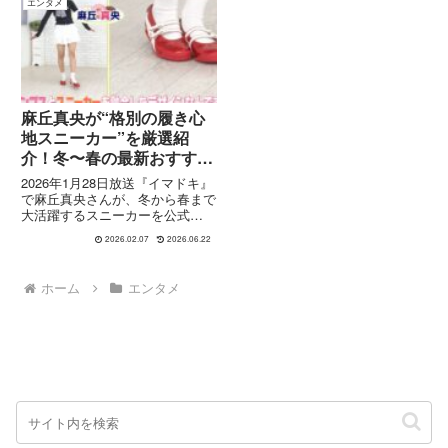
エンタメ
麻丘真央が“格別の履き心
地スニーカー”を厳選紹
介！冬〜春の最新おすすめ
スニーカー特集【イマドキ
2026年1月28日放送『イマドキ』
2026年1月28日】
で麻丘真央さんが、冬から春まで
大活躍するスニーカーを公式
YouTube動画と公式ブログをもと
2026.02.07
2026.06.22
に徹底紹介。おすすめモデルの特
徴や履き心地、スタイリングポイ
ントまでわかりやすくまとめまし
ホーム
エンタメ
た。