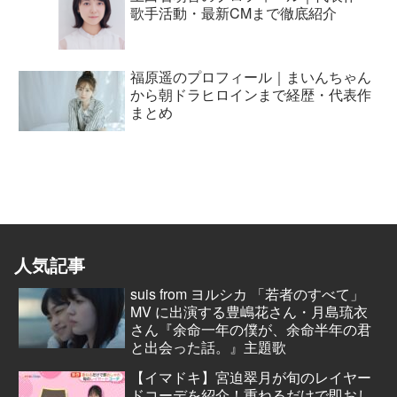
歌手活動・最新CMまで徹底紹介
福原遥のプロフィール｜まいんちゃん
から朝ドラヒロインまで経歴・代表作
まとめ
人気記事
suis from ヨルシカ 「若者のすべて」
MV に出演する豊嶋花さん・月島琉衣
さん『余命一年の僕が、余命半年の君
と出会った話。』主題歌
【イマドキ】宮迫翠月が旬のレイヤー
ドコーデを紹介！重ねるだけで即おし