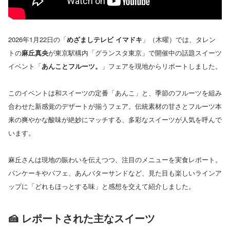
2026年1月22日の「
めざましテレビ イマドキ
」（木曜）では、タレン
トの
麻丘真央
が東京駅構内「グランスタ東京」で開催中の話題スイーツ
イベント「
あんことフルーツ。
」フェアを現地からリポートしました。
このイベントは和スイーツの定番「あんこ」と、季節のフルーツを組み
合わせた新感覚のデザートが揃うフェア。伝統素材の甘さとフルーツ本
来の爽やかな酸味が絶妙にマッチする、多彩なスイーツが人気を呼んで
います。
麻丘さんは現地の賑わいを伝えつつ、注目のメニューを実食レポート。
パンケーキやパフェ、あんバターサンドなど、見た目も楽しいラインア
ップに「どれもほっとする味」と感想を交えて紹介しました。
🍰 レポートされた主なスイーツ