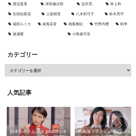
渡辺直美
津田健次郎
吉沢亮
井上和
生田絵梨花
上坂樹里
八木莉可子
鈴木亮平
福田ルミカ
成海花音
相葉雅紀
竹野内豊
戦争
速瀬愛
小鳥遊可奈
カテゴリー
人気記事
白本彩奈さん出演 glicoポッキ
松嶋菜々子さん×阿由葉さら