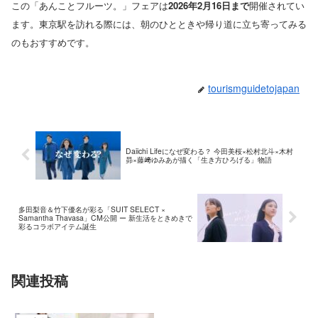
この「あんことフルーツ。」フェアは
2026年2月16日まで
開催されてい
ます。東京駅を訪れる際には、朝のひとときや帰り道に立ち寄ってみる
のもおすすめです。
tourismguidetojapan
Daiichi Lifeになぜ変わる？ 今田美桜×松村北斗×木村
昴×藤﨑ゆみあが描く「生き方ひろげる」物語
多田梨音＆竹下優名が彩る「SUIT SELECT ×
Samantha Thavasa」CM公開 ー 新生活をときめきで
彩るコラボアイテム誕生
関連投稿