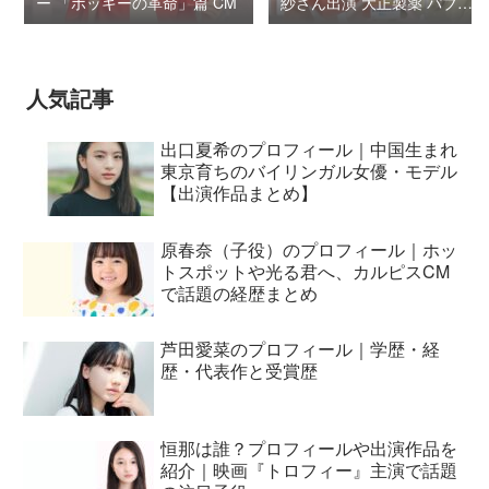
ー 「ポッキーの革命」篇 CM
紗さん出演 大正製薬 パブロ
ンSゴールドW『いましよう
とおもってたー』篇CM
人気記事
出口夏希のプロフィール｜中国生まれ
東京育ちのバイリンガル女優・モデル
【出演作品まとめ】
原春奈（子役）のプロフィール｜ホッ
トスポットや光る君へ、カルピスCM
で話題の経歴まとめ
芦田愛菜のプロフィール｜学歴・経
歴・代表作と受賞歴
恒那は誰？プロフィールや出演作品を
紹介｜映画『トロフィー』主演で話題