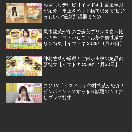
めざましテレビ【イマドキ】宮迫翠月
が紹介！卓上＆ベッド横で映える“ビジ
ュもいい”最新加湿器まとめ
尾木波菜が冬のご褒美プリンを食べ比
べ！チョコ・いちご・お茶の個性派プ
リン特集【イマドキ 2026年1月27日】
仲村悠菜が厳選！ご飯が主役の絶品御
膳特集【イマドキ 2026年1月30日】
フジTV「イマドキ」仲村悠菜が紹介！
ピンポイントですっきり話題のツボ押
しグッズ特集