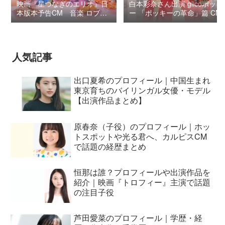
映画『星つなぎのエリオ』日
白本彩奈さん出演 glicoポッキ
本版本予告CM 音楽 ロブ・
ー 「ポッキーの革命」篇 CM
シモンセン /
BUMP OF CHICKEN 7/3“七
夕ジャパンプレミア”
人気記事
出口夏希のプロフィール｜中国生まれ
東京育ちのバイリンガル女優・モデル
【出演作品まとめ】
原春奈（子役）のプロフィール｜ホッ
トスポットや光る君へ、カルピスCM
で話題の経歴まとめ
恒那は誰？プロフィールや出演作品を
紹介｜映画『トロフィー』主演で話題
の注目子役
芦田愛菜のプロフィール｜学歴・経