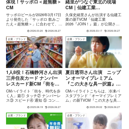
体現！サッポロ＜超無糖＞
緒里がつなぐ東北の現場
CM
CM｜仙建工業
2026「JOIN！」篇
サッポロビールが2026年3月17日
久保史緒里さんが出演する仙建工
より発売した「サッポロ 飲みご
業の新TVCM「仙建工業
たえ＜超無糖＞」に合わせて、新
2026『JOIN！』篇」が公開さ
TVCM「飲みごたえって何？登場
れ、2026年3月23日より東北6県
2026.03.20
2026.06.27
2026.03.17
2026.06.27
篇」が公開されました。出演は俳
で放送開始されます。本CMは、
優の柳楽優弥さん。CMでは、揚
土木・建築・線路の各分野で働く
企業・ブランド
企業・ブランド
げたてのチキンとともに商品を味
若手社員のリアルな現場を描きな
わい、“飲みごたえ”と...
がら、建設業の魅力とやりが...
1人8役！石橋静河さん出演
夏目透羽さん出演 ニップ
三井住友カード ナンバー
ン オーマイプレミアム
レスカード新CM「街を、
『この大きな具一択篇』
時代を歩く人」篇
CM
CMハイライト「街を、時代を歩
CMハイライトこちらは、冷凍パ
く人」篇① タッチ② ナンバーレ
スタブランド「オーマイプレミア
ス③ スピード④ 通知 ⑤ コンビ
ム」の新TVCM『この大きな具一
ニ⑥ 積⽴⑦ 年会費⑧ 飲⾷店
択篇』のビジュアルカットです。
2025.08.19
2026.06.27
2025.09.02
2026.06.27
CM「街を、時代を歩く人」篇の
具材が大きくて豪快に見える構図
詳細配信・キャスト・テーマ放送
が印象的ですね！CM「この大き
企業・ブランド
企業・ブランド
開始日は 2025年7月1日（火）、
な具一択篇」の詳細タイトル：オ
全国でオンエア中で...
ーマイプレミアム この大きな...