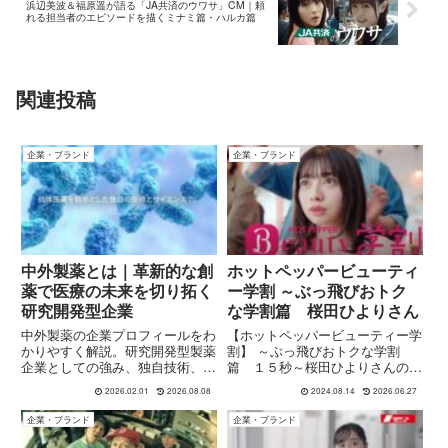
浜辺美波＆福原遥が語る「JA共済のウワサ」CM｜頼
れる担当者のエピソードを描くミナミ篇・ハルカ篇
関連投稿
企業・ブランド
企業・ブランド
中外製薬とは｜革新的な創
ホットペッパービューティ
薬で医療の未来を切り拓く
ー学割 ～ぶっ飛びおトク
研究開発型企業
な学割篇 桜田ひよりさん
中外製薬の企業プロフィールをわ
【ホットペッパービューティー学
かりやすく解説。研究開発型製薬
割】 ～ぶっ飛びおトクな学割
企業としての強み、独自技術、患
篇 １５秒～桜田ひよりさんの出
者中心の価値観、ロシュとの戦略
演するホットペッパービューティ
2026.02.01
2026.08.08
2024.08.14
2026.06.27
的提携など、中外製薬のブランド
ー学割 ～ぶっ飛びおトクな学割
と思想を整理します。
篇が公式チャンネルで公開になっ
企業・ブランド
企業・ブランド
ています。【ホットペッパービュ
ーティー学割】 ～ぶっ飛びおト