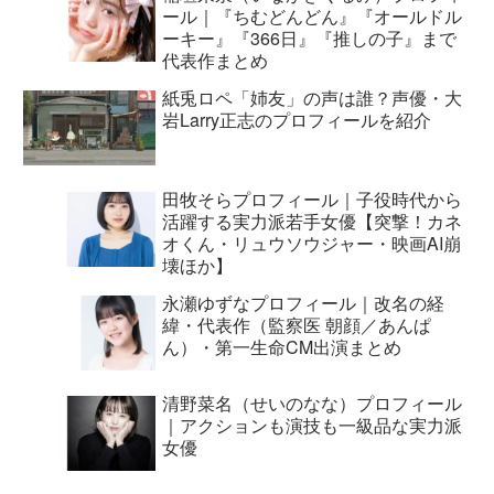
ール｜『ちむどんどん』『オールドル
ーキー』『366日』『推しの子』まで
代表作まとめ
紙兎ロペ「姉友」の声は誰？声優・大
岩Larry正志のプロフィールを紹介
田牧そらプロフィール｜子役時代から
活躍する実力派若手女優【突撃！カネ
オくん・リュウソウジャー・映画AI崩
壊ほか】
永瀬ゆずなプロフィール｜改名の経
緯・代表作（監察医 朝顔／あんぱ
ん）・第一生命CM出演まとめ
清野菜名（せいのなな）プロフィール
｜アクションも演技も一級品な実力派
女優