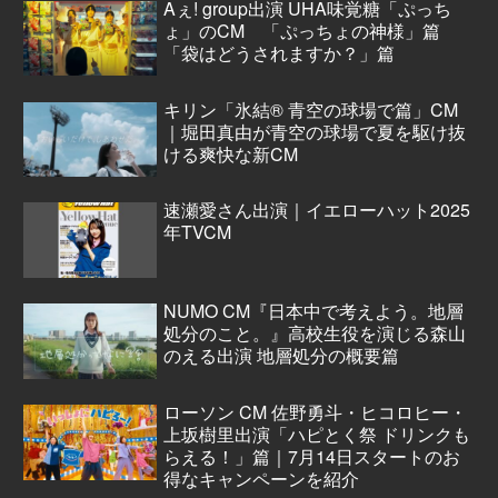
Aぇ! group出演 UHA味覚糖「ぷっち
ょ」のCM 「ぷっちょの神様」篇
「袋はどうされますか？」篇
キリン「氷結® 青空の球場で篇」CM
｜堀田真由が青空の球場で夏を駆け抜
ける爽快な新CM
速瀬愛さん出演｜イエローハット2025
年TVCM
NUMO CM『日本中で考えよう。地層
処分のこと。』高校生役を演じる森山
のえる出演 地層処分の概要篇
ローソン CM 佐野勇斗・ヒコロヒー・
上坂樹里出演「ハピとく祭 ドリンクも
らえる！」篇｜7月14日スタートのお
得なキャンペーンを紹介