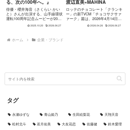
る、次の100年へ。』
渡辺直美×MAHINA
俳優・櫻井海音（さくらい かい
ロッテのチョコレート「クランキ
と）さんが出演する、山手線環状
ー」の新TVCM「チョコサクサァ
運転100周年記念ムービーが2025
ァーク」篇は、2026年4月14日よ
年10月20日公開。街と鉄道の100
り全国で放映開始された作品で
2025.10.20
2026.06.27
2026.04.26
2026.06.27
年のつながりを描いた映像作品の
す。出演はタレントの渡辺直美さ
見どころと背景を紹介します。
んと、ガールズグループHANAの
MAHINAさん。初共演ながら息の
ホーム
企業・ブランド
合った掛け合いとダ...
タグ
永瀬ゆずな
青山姫乃
生田絵梨花
天翔天音
松村北斗
若月佑美
大友花恋
佐藤健
鈴木愛理