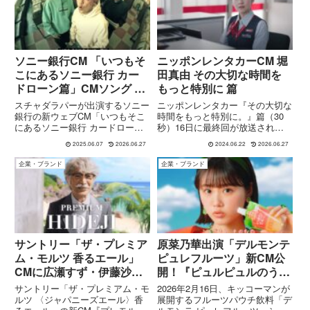
ク...
ソニー銀行CM 「いつもそ
ニッポンレンタカーCM 堀
こにあるソニー銀行 カー
田真由 その大切な時間を
ドローン篇」CMソング ス
もっと特別に 篇
チャダラパー
スチャダラパーが出演するソニー
ニッポンレンタカー『その大切な
銀行の新ウェブCM「いつもそこ
時間をもっと特別に。』篇（30
にあるソニー銀行 カードローン
秒）16日に最終回が放送された
篇」は、2025年5月15日より公開
TBS系ドラマ日曜劇場『アンチヒ
2025.06.07
2026.06.27
2024.06.22
2026.06.27
されています。 このCMは、ミュ
ーロー』で弁護士の紫ノ宮飛鳥役
ージックビデオ風の演出で、スチ
を演じた堀田真由さん。2023タ
企業・ブランド
企業・ブランド
ャダラパーのメンバー（Bose、
レントＣＭ起用社数ランキングで
ANI、SHINCO...
も上位にランクインされてい...
サントリー「ザ・プレミア
原菜乃華出演「デルモンテ
ム・モルツ 香るエール」
ピュレフルーツ」新CM公
CMに広瀬すず・伊藤沙
開！『ピュルピュルのう
莉・オダギリジョー・津田
た』『ピュレフルーツのう
サントリー「ザ・プレミアム・モ
2026年2月16日、キッコーマンが
健次郎が出演！『プレモル
た』
ルツ 〈ジャパニーズエール〉香
展開するフルーツパウチ飲料「デ