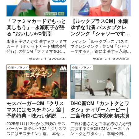
「ファミマカードでもっと
【ルックプラスCM】永瀬
楽しもう」─永瀬莉子が語
ゆずな出演 バスタブクレ
る “おいしい5%割引”
ンジング「シャワーでする
ん」篇｜放映開始日・内
永瀬莉子さんが出演するファミマ
ライオン「ルックプラス バスタ
容・“バスタブはこすりま
カード（ポケットカード株式会社
ブクレンジング」新CM「シャワ
発行）の新CM「ファミマをおい
ーでするん」篇に出演する永瀬ゆ
せん”を解説
しくするカード」篇を詳しく紹
ずなさんを紹介。2025年10月1日
2025.10.11
2026.06.27
2025.12.13
2026.06.27
介。軽快な映像演出や永瀬さんの
放映開始、CMの見どころ（実演
自然な笑顔、そして“ファミマで
シーン）と“60秒後に流すだけ”の
企業・ブランド
企業・ブランド
5％割引”というお得な仕組みの背
使い方・商品特徴をまとめます。
景を解説します。
モスバーガーCM「クリス
DHC新CM「カントクとワ
マスにはモスチキン」篇｜
タシ」ティザームービー｜
予約特典・味わい解説 歌
二宮和也×白本彩奈 初共演
/ 上白石萌音
2025年11月12日から放映の モス
二宮和也さんと白本彩奈さんが初
バーガー 新テレビCM「クリスマ
共演するDHC新CMシリーズ「カ
スにはモスチキン」篇。 幸せな
ントクとワタシ」。本編公開
ら手をたたこう の英語アレンジ
（2026/1/2）に先がけて公開され