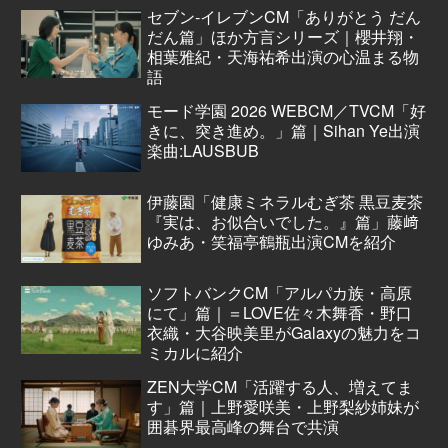
セブン‐イレブンCM「ありがとう だん
だん篇」ほか方言シリーズ｜櫻井翔・
相葉雅紀・天海祐希出演の心温まる物
語
モード学園 2026 WEBCM／TVCM「好
きに、突き進め。」篇｜Sihan Ye出演
楽曲:LAUSBUB
伊藤園「健康ミネラルむぎ茶 黒豆麦茶
『実は、お似合いでした。』篇」藤﨑
ゆみあ・笑福亭鶴瓶出演CMを紹介
ソフトバンクCM「アルパカ族・高原
にて」篇｜＝LOVE佐々木舞香・野口
衣織・大谷映美里がGalaxyの魅力をコ
ミカルに紹介
ZEN大学CM「活躍する人、増えてま
す」篇｜上野愛咲美・上野梨紗姉妹が
囲碁界最高峰の舞台で共演