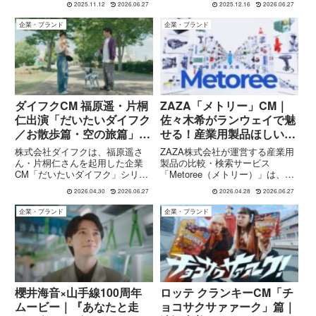
2025.11.12
2026.06.27
2025.12.16
2026.06.27
楽曲、 上白石萌音 さんのナレー
たティザームービーの内容、見ど
ション出演、ネット特別予約や早
ころ、公開情報をまとめます。
企業・ブランド
企業・ブランド
割キャンペーンなど、クリスマス
仕様の「モスチキン」戦略を紹介
します。
ダイフクCM 福原遥・片桐
ZAZA「メトリー」CM｜
仁出演「だいたいダイフク
佐々木希がランウェイで魅
／お散歩篇・空の旅篇」日
せる！産業用製品ほしいの
常の裏側を描く
見つかる！編
株式会社ダイフクは、福原遥さ
ZAZA株式会社が運営する産業用
ん・片桐仁さんを起用した企業
製品の比較・検索サービス
CM「だいたいダイフク」シリー
「Metoree（メトリー）」は、
ズの新作として、「お散歩篇」と
2026年4月より新CM「産業用製
2026.04.30
2026.06.27
2026.04.28
2026.06.27
「空の旅篇」を2025年10月1日よ
品ほしいの見つかる！編」を公
り放映開始しました。本シリーズ
開。出演は佐々木希さんで、15
企業・ブランド
企業・ブランド
は、“日常の身の回りにある多く
秒のCMとなっています。本作で
のモノは、ダイフクのマテリア...
は「産業用製品探すならメトリ...
櫻井海音×山手線100周年
ロッテ クランキーCM「チ
ムービー｜『あなたと走
ョコサクサァァーク」篇｜