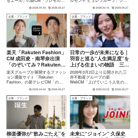
るエール」の新CM『プレモル子
ルモンテ ピュレフルーツ」シリ
子ちゃん・ヒデじい登場』
ちゃん・ヒデじい登場』篇が公開
ーズの新CMが公式YouTubeおよ
篇
2026.05.30
2026.06.27
2026.02.16
2026.06.27
されています。本CMは、「ちび
びブランドサイトで公開されまし
まる子ちゃん」の登場人物たちが
た。今回公開されたのは、『ピュ
企業・ブランド
企業・ブランド
20年後に“大人になった世界”を実
ルピュルのうた』篇と『ピュレフ
写で描く人気シリーズ「プレ...
ルーツのうた』篇の...
楽天「Rakuten Fashion」
日常の一歩が未来になる｜
CM 成田凌・南琴奈出演
羽音と巡る“人生満足度”を
「のぞいてみ？Rakuten
上げる住まいの物語 三井
Fashion篇」
不動産 新CM
楽天グループが展開するファッシ
2026年3月2日より公開された三
ョン通販サイト「Rakuten
井不動産グループの新
Fashion」の新テレビCM「のぞ
WebCM「上げていこう人生の満
いてみ？Rakuten Fashion篇」
足度。すまいとくらし三井でみつ
2026.04.04
2026.06.27
2026.03.02
2026.06.27
は、2026年4月8日より全国で放
けて」は、人生のあらゆる場面に
映開始されます。出演は俳優の成
寄り添う“すみかえ”の価値を提案
企業・ブランド
企業・ブランド
田凌さんと女優の南琴奈さん。
する映像です。主人公に俳優の
「のぞい...
羽音 さんを迎え、結婚や転勤な
ど...
柳楽優弥が“飲みごたえ”を
未来に“ジョイン” 久保史