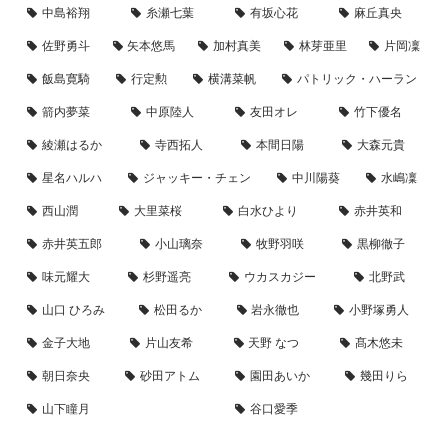
中島裕翔
糸瀬七葉
有坂心花
麻丘真央
佐野勇斗
矢本悠馬
加村真美
林芽亜里
片岡凜
飯島寛騎
行定勲
横溝菜帆
パトリック・ハーラン
箭内夢菜
中原陸人
友田オレ
竹下優名
綾瀬はるか
寺西拓人
本間日陽
大森元貴
星名ハルハ
ジャッキー・チェン
中川陽葵
水嶋凜
西山潤
大里菜桜
白水ひより
赤井英和
赤井英五郎
小山璃奈
牧野羽咲
黒柳徹子
味元耀大
杉野遥亮
ウカスカジー
北野武
山口 ひろみ
松田るか
岩永徹也
小野塚勇人
金子大地
片山友希
天野 なつ
髙木悠未
朝日奈央
砂田アトム
園田あいか
幾田りら
山下瞳月
谷口愛季