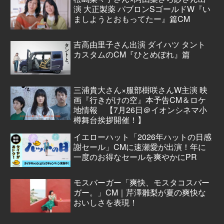
演 大正製薬 パブロンSゴールドW『い
ましようとおもってたー』篇CM
吉高由里子さん出演 ダイハツ タント
カスタムのCM『ひとめぼれ』篇
三浦貴大さん×服部樹咲さんW主演 映
画『行きがけの空』本予告CM＆ロケ
地情報 【7月26日＠イオンシネマ小
樽舞台挨拶開催！】
イエローハット「2026年ハットの日感
謝セール」CMに速瀬愛が出演！年に
一度のお得なセールを爽やかにPR
モスバーガー「爽快、モスタコスバー
ガー。」CM｜芹澤雛梨が夏の爽快な
おいしさを表現！