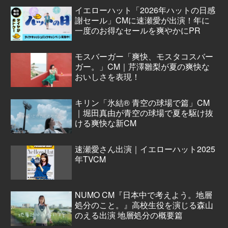
イエローハット「2026年ハットの日感
謝セール」CMに速瀬愛が出演！年に
一度のお得なセールを爽やかにPR
モスバーガー「爽快、モスタコスバー
ガー。」CM｜芹澤雛梨が夏の爽快な
おいしさを表現！
キリン「氷結® 青空の球場で篇」CM
｜堀田真由が青空の球場で夏を駆け抜
ける爽快な新CM
速瀬愛さん出演｜イエローハット2025
年TVCM
NUMO CM『日本中で考えよう。地層
処分のこと。』高校生役を演じる森山
のえる出演 地層処分の概要篇