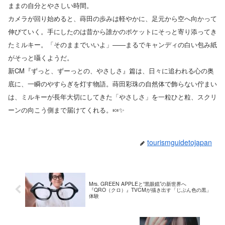
ままの自分とやさしい時間。
カメラが回り始めると、蒔田の歩みは軽やかに、足元から空へ向かって
伸びていく。手にしたのは昔から誰かのポケットにそっと寄り添ってき
たミルキー。「そのままでいいよ」——まるでキャンディの白い包み紙
がそっと囁くようだ。
新CM『ずっと、ずーっとの、やさしさ』篇は、日々に追われる心の奥
底に、一瞬のやすらぎを灯す物語。蒔田彩珠の自然体で飾らない佇まい
は、ミルキーが長年大切にしてきた「やさしさ」を一粒ひと粒、スクリ
ーンの向こう側まで届けてくれる。🍬✨
tourismguidetojapan
Mrs. GREEN APPLEと“黒眼鏡”の新世界へ
『QRO（クロ）』TVCMが描き出す「じぶん色の黒」
体験