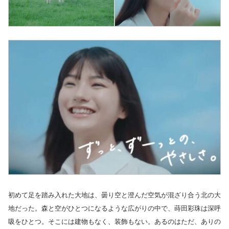
初めて足を踏み入れた大地は、曇り空と澄んだ空気が混ざり合う北の大
地だった。森と空がひとつになるような広がりの中で、蒔田彩珠は深呼
吸をひとつ。そこには建物もなく、装飾もない。あるのはただ、ありの