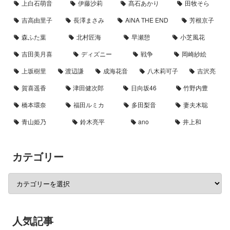
上白石萌音
伊藤沙莉
髙石あかり
田牧そら
吉高由里子
長澤まさみ
AiNA THE END
芳根京子
森ふた葉
北村匠海
早瀬憩
小芝風花
吉田美月喜
ディズニー
戦争
岡崎紗絵
上坂樹里
渡辺謙
成海花音
八木莉可子
吉沢亮
賀喜遥香
津田健次郎
日向坂46
竹野内豊
橋本環奈
福田ルミカ
多田梨音
妻夫木聡
青山姫乃
鈴木亮平
ano
井上和
カテゴリー
人気記事