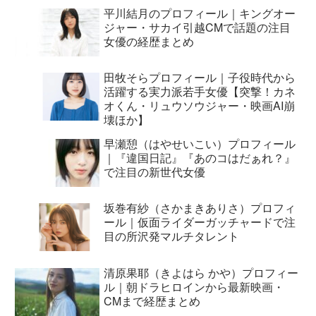
平川結月のプロフィール｜キングオー
ジャー・サカイ引越CMで話題の注目
女優の経歴まとめ
田牧そらプロフィール｜子役時代から
活躍する実力派若手女優【突撃！カネ
オくん・リュウソウジャー・映画AI崩
壊ほか】
早瀬憩（はやせいこい）プロフィール
｜『違国日記』『あのコはだぁれ？』
で注目の新世代女優
坂巻有紗（さかまきありさ）プロフィ
ール｜仮面ライダーガッチャードで注
目の所沢発マルチタレント
清原果耶（きよはら かや）プロフィー
ル｜朝ドラヒロインから最新映画・
CMまで経歴まとめ