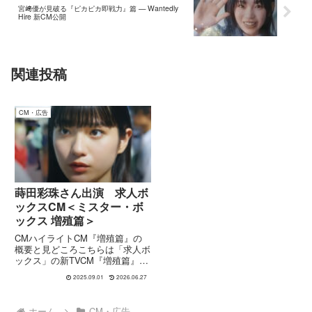
宮﨑優が見破る『ピカピカ即戦力』篇 — Wantedly
Hire 新CM公開
関連投稿
CM・広告
蒔田彩珠さん出演 求人ボ
ックスCM＜ミスター・ボ
ックス 増殖篇＞
CMハイライトCM『増殖篇』の
概要と見どころこちらは「求人ボ
ックス」の新TVCM『増殖篇』の
ビジュアルカットです。渋谷の雑
2025.09.01
2026.06.27
踏を背景に、青い箱「求人ボック
ス」を持った“ミスター・ボック
ス”が大量に登場するユニークな
ホーム
CM・広告