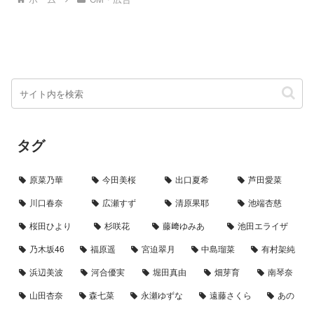
シーンが印象的ですね。さらに...
タグ
原菜乃華
今田美桜
出口夏希
芦田愛菜
川口春奈
広瀬すず
清原果耶
池端杏慈
桜田ひより
杉咲花
藤﨑ゆみあ
池田エライザ
乃木坂46
福原遥
宮迫翠月
中島瑠菜
有村架純
浜辺美波
河合優実
堀田真由
畑芽育
南琴奈
山田杏奈
森七菜
永瀬ゆずな
遠藤さくら
あの