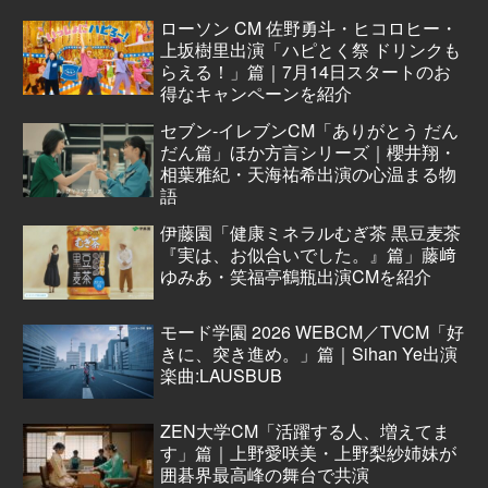
ローソン CM 佐野勇斗・ヒコロヒー・
上坂樹里出演「ハピとく祭 ドリンクも
らえる！」篇｜7月14日スタートのお
得なキャンペーンを紹介
セブン‐イレブンCM「ありがとう だん
だん篇」ほか方言シリーズ｜櫻井翔・
相葉雅紀・天海祐希出演の心温まる物
語
伊藤園「健康ミネラルむぎ茶 黒豆麦茶
『実は、お似合いでした。』篇」藤﨑
ゆみあ・笑福亭鶴瓶出演CMを紹介
モード学園 2026 WEBCM／TVCM「好
きに、突き進め。」篇｜Sihan Ye出演
楽曲:LAUSBUB
ZEN大学CM「活躍する人、増えてま
す」篇｜上野愛咲美・上野梨紗姉妹が
囲碁界最高峰の舞台で共演