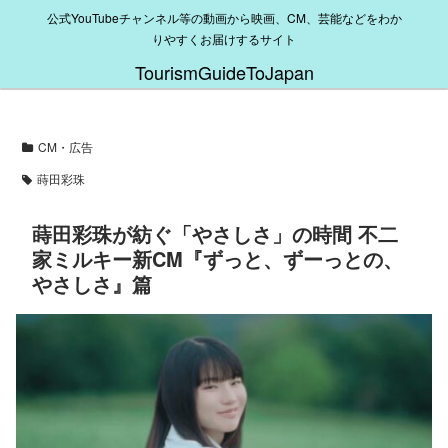
公式YouTubeチャンネル等の動画から映画、CM、芸能などをわか
りやすくお届けするサイト
TourismGuideToJapan
CM・広告
蒔田彩珠
蒔田彩珠が紡ぐ「やさしさ」の時間 不二
家ミルキー新CM『ずっと、ずーっとの、
やさしさ』篇