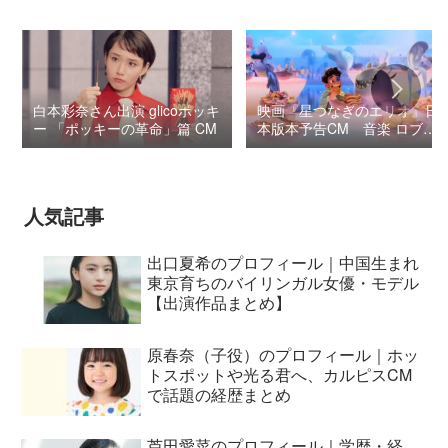
白本彩奈さん出演 glicoポッキ
映画『星つなぎのエリオ』日
ー 「ポッキーの革命」篇 CM
本版本予告CM 音楽 ロブ・
シモンセン /
BUMP OF CHICKEN 7/3“七
夕ジャパンプレミア”
人気記事
出口夏希のプロフィール｜中国生まれ
東京育ちのバイリンガル女優・モデル
【出演作品まとめ】
原春奈（子役）のプロフィール｜ホッ
トスポットや光る君へ、カルピスCM
で話題の経歴まとめ
芦田愛菜のプロフィール｜学歴・経