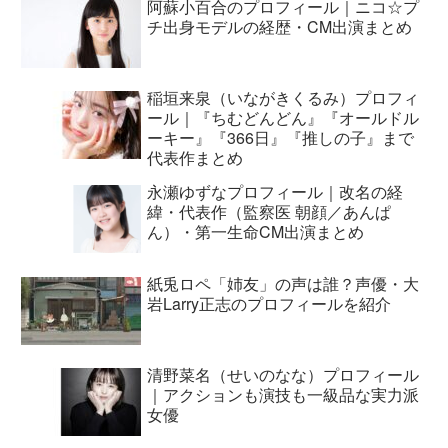
阿蘇小百合のプロフィール｜ニコ☆プ
チ出身モデルの経歴・CM出演まとめ
稲垣来泉（いながきくるみ）プロフィ
ール｜『ちむどんどん』『オールドル
ーキー』『366日』『推しの子』まで
代表作まとめ
永瀬ゆずなプロフィール｜改名の経
緯・代表作（監察医 朝顔／あんぱ
ん）・第一生命CM出演まとめ
紙兎ロペ「姉友」の声は誰？声優・大
岩Larry正志のプロフィールを紹介
清野菜名（せいのなな）プロフィール
｜アクションも演技も一級品な実力派
女優