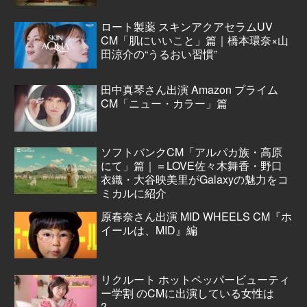
ロート製薬 スキンアクアセラムUV
CM「肌にいいこと」篇｜橋本環奈×山
田涼介の“うるおい習慣”
田中真琴さん出演 Amazon プライム
CM「ニュー・カラー」篇
ソフトバンクCM「アルパカ族・高原
にて」篇｜＝LOVE佐々木舞香・野口
衣織・大谷映美里がGalaxyの魅力をコ
ミカルに紹介
原春奈さん出演 MID WHEELS CM『ホ
イールは、MID』編
リクルート ホットペッパービューティ
ー学割 のCMに出演している女性は
?