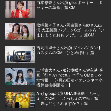
白本彩奈さん出演 glicoポッキー 「ポ
ッキーの革命」篇 CM
松嶋菜々子さん×阿由葉さら紗さん出
演 大正製薬 パブロンSゴールドW『い
ましようとおもってたー』篇CM
吉高由里子さん出演 ダイハツ タント
カスタムのCM『ひとめぼれ』篇
三浦貴大さん×服部樹咲さんW主演 映
画『行きがけの空』本予告CM＆ロケ
地情報 【7月26日＠イオンシネマ小
樽舞台挨拶開催！】
Aぇ! group出演 UHA味覚糖「ぷっち
ょ」のCM 「ぷっちょの神様」篇
「袋はどうされますか？」篇