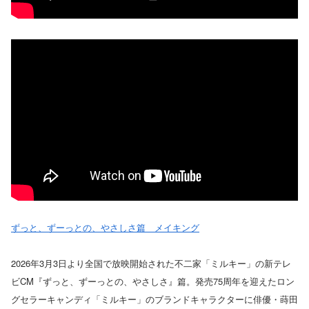
ずっと、ずーっとの、やさしさ篇 メイキング
2026年3月3日より全国で放映開始された不二家「ミルキー」の新テレ
ビCM『ずっと、ずーっとの、やさしさ』篇。発売75周年を迎えたロン
グセラーキャンディ「ミルキー」のブランドキャラクターに俳優・蒔田