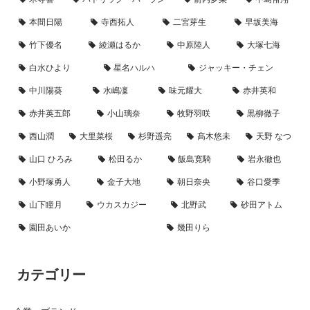
本間日陽
寺西拓人
二宮芽生
早坂美海
竹下優名
綾瀬はるか
中原陸人
大塚七海
白水ひより
星名ハルハ
ジャッキー・チェン
中川陽葵
水嶋凜
味元耀大
赤井英和
赤井英五郎
小山璃奈
牧野羽咲
黒柳徹子
西山潤
大里菜桜
杉野遥亮
髙木悠未
天野 なつ
山口 ひろみ
松田るか
飯島寛騎
岩永徹也
小野塚勇人
金子大地
朝日奈央
谷口愛季
山下瞳月
ウカスカジー
北野武
砂田アトム
園田あいか
幾田りら
カテゴリー