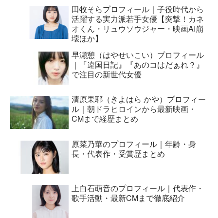
田牧そらプロフィール｜子役時代から
活躍する実力派若手女優【突撃！カネ
オくん・リュウソウジャー・映画AI崩
壊ほか】
早瀬憩（はやせいこい）プロフィール
｜『違国日記』『あのコはだぁれ？』
で注目の新世代女優
清原果耶（きよはら かや）プロフィー
ル｜朝ドラヒロインから最新映画・
CMまで経歴まとめ
原菜乃華のプロフィール｜年齢・身
長・代表作・受賞歴まとめ
上白石萌音のプロフィール｜代表作・
歌手活動・最新CMまで徹底紹介