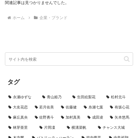
関連記事は見つかりませんでした。
ホーム
企業・ブランド
タグ
永瀬ゆずな
青山姫乃
生田絵梨花
松村北斗
大友花恋
若月佑美
佐藤健
糸瀬七葉
有坂心花
麻丘真央
佐野勇斗
加村真美
成田凌
矢本悠馬
林芽亜里
片岡凜
横溝菜帆
チャンス大城
木寺響
パトリック・ハーラン
箭内夢菜
中島裕翔