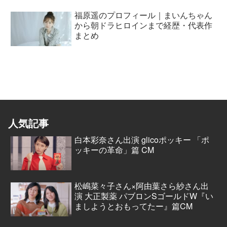
福原遥のプロフィール｜まいんちゃん
から朝ドラヒロインまで経歴・代表作
まとめ
人気記事
白本彩奈さん出演 glicoポッキー 「ポ
ッキーの革命」篇 CM
松嶋菜々子さん×阿由葉さら紗さん出
演 大正製薬 パブロンSゴールドW『い
ましようとおもってたー』篇CM