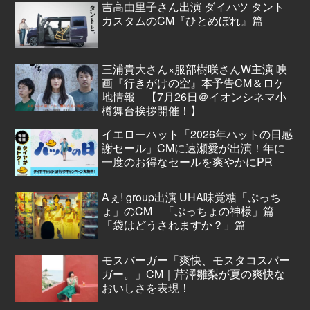
吉高由里子さん出演 ダイハツ タント
カスタムのCM『ひとめぼれ』篇
三浦貴大さん×服部樹咲さんW主演 映
画『行きがけの空』本予告CM＆ロケ
地情報 【7月26日＠イオンシネマ小
樽舞台挨拶開催！】
イエローハット「2026年ハットの日感
謝セール」CMに速瀬愛が出演！年に
一度のお得なセールを爽やかにPR
Aぇ! group出演 UHA味覚糖「ぷっち
ょ」のCM 「ぷっちょの神様」篇
「袋はどうされますか？」篇
モスバーガー「爽快、モスタコスバー
ガー。」CM｜芹澤雛梨が夏の爽快な
おいしさを表現！