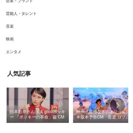
企業・ブランド
芸能人・タレント
音楽
映画
エンタメ
人気記事
白本彩奈さん出演 glicoポッキ
映画『星つなぎのエリオ』日
ー 「ポッキーの革命」篇 CM
本版本予告CM 音楽 ロブ・
シモンセン /
BUMP OF CHICKEN 7/3“七
夕ジャパンプレミア”