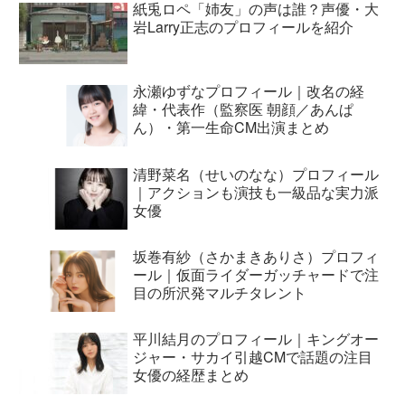
紙兎ロペ「姉友」の声は誰？声優・大
岩Larry正志のプロフィールを紹介
永瀬ゆずなプロフィール｜改名の経
緯・代表作（監察医 朝顔／あんぱ
ん）・第一生命CM出演まとめ
清野菜名（せいのなな）プロフィール
｜アクションも演技も一級品な実力派
女優
坂巻有紗（さかまきありさ）プロフィ
ール｜仮面ライダーガッチャードで注
目の所沢発マルチタレント
平川結月のプロフィール｜キングオー
ジャー・サカイ引越CMで話題の注目
女優の経歴まとめ