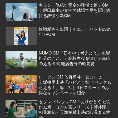
キリン「氷結® 青空の球場で篇」CM
｜堀田真由が青空の球場で夏を駆け抜
ける爽快な新CM
速瀬愛さん出演｜イエローハット2025
年TVCM
NUMO CM『日本中で考えよう。地層
処分のこと。』高校生役を演じる森山
のえる出演 地層処分の概要篇
ローソン CM 佐野勇斗・ヒコロヒー・
上坂樹里出演「ハピとく祭 ドリンクも
らえる！」篇｜7月14日スタートのお
得なキャンペーンを紹介
セブン‐イレブンCM「ありがとう だん
だん篇」ほか方言シリーズ｜櫻井翔・
相葉雅紀・天海祐希出演の心温まる物
語