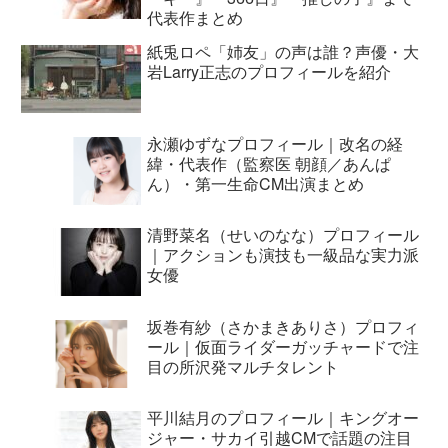
代表作まとめ
紙兎ロペ「姉友」の声は誰？声優・大
岩Larry正志のプロフィールを紹介
永瀬ゆずなプロフィール｜改名の経
緯・代表作（監察医 朝顔／あんぱ
ん）・第一生命CM出演まとめ
清野菜名（せいのなな）プロフィール
｜アクションも演技も一級品な実力派
女優
坂巻有紗（さかまきありさ）プロフィ
ール｜仮面ライダーガッチャードで注
目の所沢発マルチタレント
平川結月のプロフィール｜キングオー
ジャー・サカイ引越CMで話題の注目