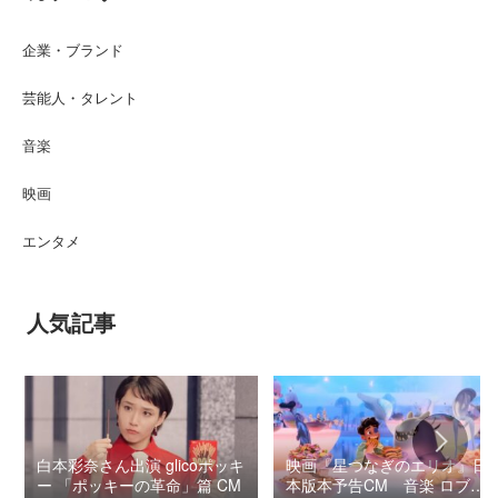
企業・ブランド
芸能人・タレント
音楽
映画
エンタメ
人気記事
白本彩奈さん出演 glicoポッキ
映画『星つなぎのエリオ』日
ー 「ポッキーの革命」篇 CM
本版本予告CM 音楽 ロブ・