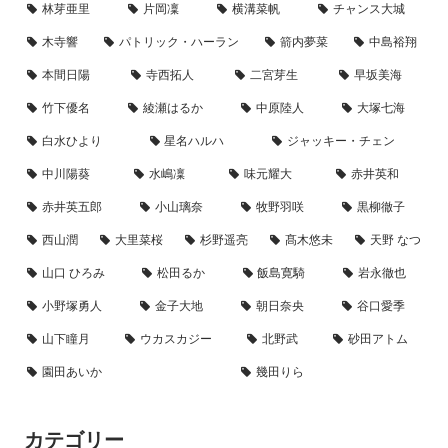
林芽亜里
片岡凜
横溝菜帆
チャンス大城
木寺響
パトリック・ハーラン
箭内夢菜
中島裕翔
本間日陽
寺西拓人
二宮芽生
早坂美海
竹下優名
綾瀬はるか
中原陸人
大塚七海
白水ひより
星名ハルハ
ジャッキー・チェン
中川陽葵
水嶋凜
味元耀大
赤井英和
赤井英五郎
小山璃奈
牧野羽咲
黒柳徹子
西山潤
大里菜桜
杉野遥亮
髙木悠未
天野 なつ
山口 ひろみ
松田るか
飯島寛騎
岩永徹也
小野塚勇人
金子大地
朝日奈央
谷口愛季
山下瞳月
ウカスカジー
北野武
砂田アトム
園田あいか
幾田りら
カテゴリー