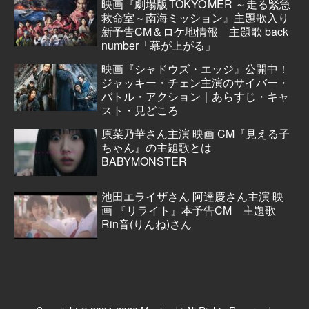
映画『劇場版 TOKYO MER ～走る緊急
救命室～南海ミッション』主題歌入り
新予告CM＆ロケ地情報 主題歌 back
number「幕が上がる」
映画『シャドウズ・エッジ』公開中！
ジャッキー・チェン主演のサイバー・
バトル・アクション｜あらすじ・キャ
スト・見どころ
原菜乃華さん主演 映画 CM『見える子
ちゃん』の主題歌とは
BABYMONSTER
池田エライザさん 阿達慶さん主演 映
画 『リライト』本予告CM 主題歌
Rin音(りんね)さん