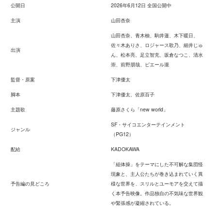
公開日
2026年6月12日 全国公開中
主演
山田杏奈
山田杏奈、青木柚、駒井蓮、木下暖日、
佐々木ありさ、ロジャース歌乃、細井じゅ
出演
ん、松本亮、足立智充、坂倉なつこ、清水
崇、前野朋哉、ピエール瀧
監督・原案
下津優太
脚本
下津優太、佐原百子
主題歌
藤原さくら「new world」
SF・サイコエンターテインメント
ジャンル
（PG12）
配給
KADOKAWA
「組体操」をテーマにした不可解な集団怪
現象と、主人公たちが巻き込まれていく異
予告編の見どころ
様な世界を、スリルとユーモアを交えて描
く本予告映像。作品独自の不気味な世界観
や緊張感が凝縮されている。