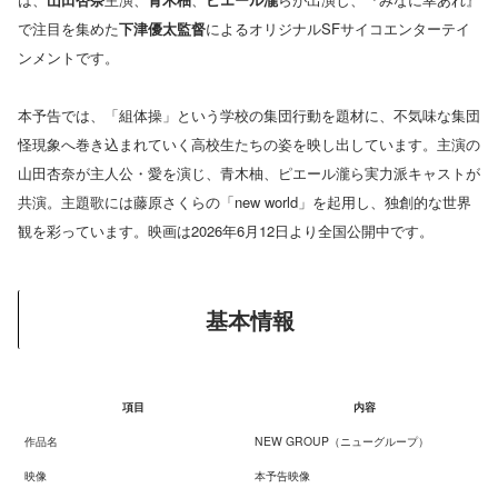
で注目を集めた
下津優太監督
によるオリジナルSFサイコエンターテイ
ンメントです。
本予告では、「組体操」という学校の集団行動を題材に、不気味な集団
怪現象へ巻き込まれていく高校生たちの姿を映し出しています。主演の
山田杏奈が主人公・愛を演じ、青木柚、ピエール瀧ら実力派キャストが
共演。主題歌には藤原さくらの「new world」を起用し、独創的な世界
観を彩っています。映画は2026年6月12日より全国公開中です。
基本情報
項目
内容
作品名
NEW GROUP（ニューグループ）
映像
本予告映像