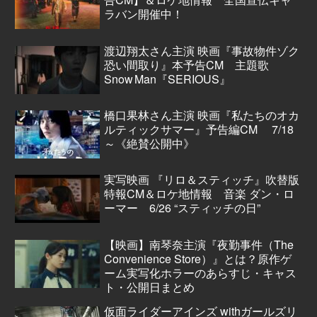
ラバン開催中！
渡辺翔太さん主演 映画『事故物件ゾク
恐い間取り』本予告CM 主題歌
Snow Man『SERIOUS』
橋口果林さん主演 映画『私たちのオカ
ルティックサマー』予告編CM 7/18
～《絶賛公開中》
実写映画 『リロ＆スティッチ』吹替版
特報CM＆ロケ地情報 音楽 ダン・ロ
ーマー 6/26 “スティッチの日”
【映画】南琴奈主演『夜勤事件（The
Convenience Store）』とは？原作ゲ
ーム実写化ホラーのあらすじ・キャス
ト・公開日まとめ
仮面ライダーアインズ withガールズリ