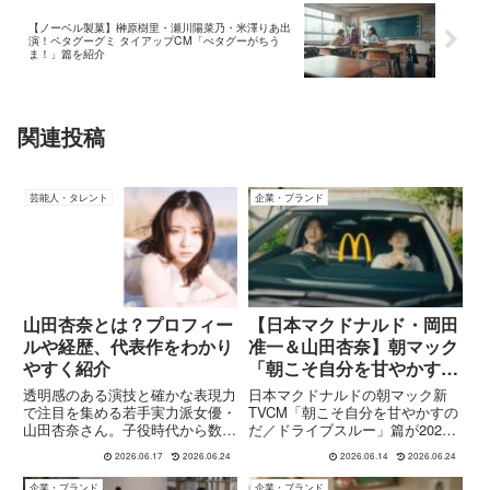
【ノーベル製菓】榊原樹里・瀬川陽菜乃・米澤りあ出
演！ペタグーグミ タイアップCM「ぺタグーがちう
ま！」篇を紹介
関連投稿
芸能人・タレント
企業・ブランド
山田杏奈とは？プロフィー
【日本マクドナルド・岡田
ルや経歴、代表作をわかり
准一＆山田杏奈】朝マック
やすく紹介
「朝こそ自分を甘やかすの
だ／ドライブスルー」篇
透明感のある演技と確かな表現力
日本マクドナルドの朝マック新
CM紹介！朝のご褒美時間
で注目を集める若手実力派女優・
TVCM「朝こそ自分を甘やかすの
山田杏奈さん。子役時代から数多
だ／ドライブスルー」篇が2026
くのドラマや映画に出演し、近年
年6月1日より全国で放映開始さ
2026.06.17
2026.06.24
2026.06.14
2026.06.24
では話題作への出演が続くなど、
れました。出演は、朝マックCM
日本映画界を代表する若手俳優の
シリーズでおなじみの岡田准一さ
企業・ブランド
企業・ブランド