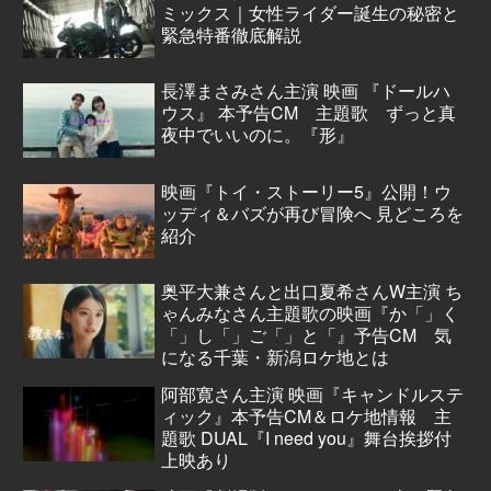
ミックス｜女性ライダー誕生の秘密と
緊急特番徹底解説
長澤まさみさん主演 映画 『ドールハ
ウス』 本予告CM 主題歌 ずっと真
夜中でいいのに。『形』
映画『トイ・ストーリー5』公開！ウ
ッディ＆バズが再び冒険へ 見どころを
紹介
奥平大兼さんと出口夏希さんW主演 ち
ゃんみなさん主題歌の映画『か「」く
「」し「」ご「」と「』予告CM 気
になる千葉・新潟ロケ地とは
阿部寛さん主演 映画『キャンドルステ
ィック』本予告CM＆ロケ地情報 主
題歌 DUAL『I need you』舞台挨拶付
上映あり