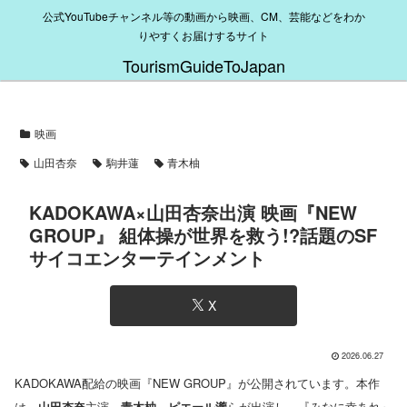
公式YouTubeチャンネル等の動画から映画、CM、芸能などをわか
りやすくお届けするサイト
TourismGuideToJapan
映画
山田杏奈
駒井蓮
青木柚
KADOKAWA×山田杏奈出演 映画『NEW
GROUP』 組体操が世界を救う!?話題のSF
サイコエンターテインメント
X
2026.06.27
KADOKAWA配給の映画『NEW GROUP』が公開されています。本作
は、
山田杏奈
主演、
青木柚
、
ピエール瀧
らが出演し、『みなに幸あれ』