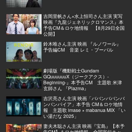
吉岡里帆さん×水上恒司さん主演 実写
映画『九龍ジェネリックロマンス』本
予告CM＆ロケ地情報 【8月29日全国
公開】
鈴木唯さん主演 映画 『ルノワール』
予告編CM 音楽 レミ・ブーバル
劇場版『機動戦士Gundam
GQuuuuuuX（ジークアクス）-
Beginning-』本予告CM 主題歌 米津
玄師さん 『Plazma』
吉沢亮さん主演 映画「ババンババンバ
ンバンパイア」本予告 CM＆ロケ地情
報 主題歌 imase × mabanua MIX 「い
い湯だな 2025」
妻夫木聡さん主演 映画『宝島』【本予
告CM】＆ロケ地情報 全国宣伝キャ