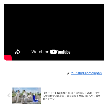
tourismguidetojapan
【コーセー】Number_i出演『雪肌精』TVCM「冷や
し雪肌精で涼感美白」篇を紹介！夏肌にひんやり透明
感チャージ