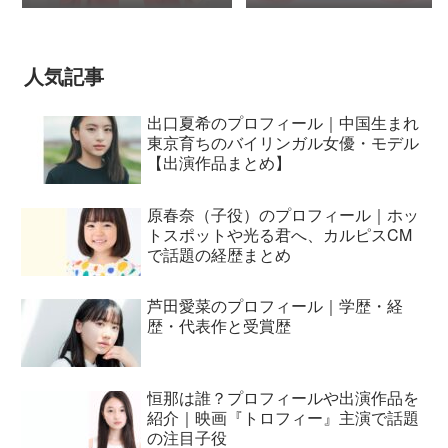
シモンセン /
BUMP OF CHICKEN 7/3“七
夕ジャパンプレミア”
人気記事
出口夏希のプロフィール｜中国生まれ
東京育ちのバイリンガル女優・モデル
【出演作品まとめ】
原春奈（子役）のプロフィール｜ホッ
トスポットや光る君へ、カルピスCM
で話題の経歴まとめ
芦田愛菜のプロフィール｜学歴・経
歴・代表作と受賞歴
恒那は誰？プロフィールや出演作品を
紹介｜映画『トロフィー』主演で話題
の注目子役