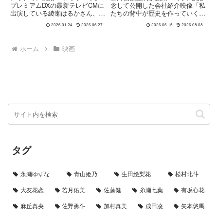
介映像
プレミアムDXの最新テレビCMに
念して公開した会社紹介映像「私
出演している綾瀬はるかさん、小
たちの背中が歴史を作っていくん
坂菜緒さん、佐野勇斗さん、山田
だ」と「鉱山から始まった150年
2026.01.24
2026.06.27
2026.06.15
2026.08.08
杏奈さん、寺西拓人さんの出演シ
の挑戦とこれから」。本作では、
ーンや役割を一覧で紹介。CMの
1875年の創業から現代に至るま
テーマや見どころも整理していま
での歩みと、脱炭素社会や防災・
ホーム
映画
す。
減災といった社会課題への...
タグ
永瀬ゆずな
青山姫乃
生田絵梨花
松村北斗
大友花恋
若月佑美
佐藤健
糸瀬七葉
有坂心花
麻丘真央
佐野勇斗
加村真美
成田凌
矢本悠馬