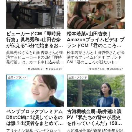
一人として高い評価を得ていま
んと山田杏奈さん。CMでは、朝
す。本記事では、山田杏奈さんの
から仕事へ向かう上司と部下が...
プ...
ビューカードCM「即時発
松本若菜×山田杏奈｜
行篇」眞島秀和×山田杏奈
Amazonプライムビデオ ブ
が伝える“5分で始まるおト
ランドCM「君のこころが
ク習慣”
観たいもの。」＆「”泣い
眞島秀和さんと山田杏奈さんが出
松本若菜さんと山田杏奈さんが出
て元気になる”っていうあ
演するビューカードのCM「即時
演するプライムビデオ ブランド
発行篇」は、カード申し込み後、
CM「君のこころが観たいも
れ、何？」編を解説
最短5分で利用開始できる利便性
の。」と続編「"泣いて元気にな
2026.03.21
2026.06.27
2025.11.26
2026.06.27
を訴求した内容です。シリーズ共
る"っていうあれ、何？」編を紹
通コピー「そこは、ビューカード
介。こころの栄養補給というテー
企業・ブランド
企業・ブランド
でしょ。」のもと、日常のさまざ
マやストーリー、CMソング「ぜ
まなシーンでの“おトクで便利
んぶオーライ！」の情報まで詳し
な...
く解説します。
ベンザブロックプレミアム
古河機械金属×駒井蓮出演
DXのCMに出演しているの
PV「私たちの背中が歴史
は誰？出演者をまとめて紹
を作っていくんだ」150年
介
の挑戦と未来を描く会社紹
アリナミン製薬 ベンザブロック
古河機械金属が創業150周年を記