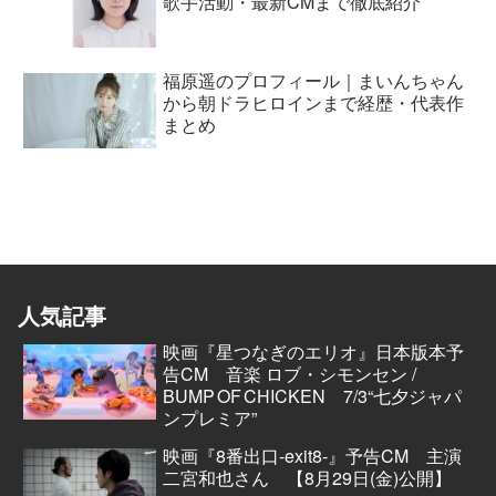
歌手活動・最新CMまで徹底紹介
福原遥のプロフィール｜まいんちゃん
から朝ドラヒロインまで経歴・代表作
まとめ
人気記事
映画『星つなぎのエリオ』日本版本予
告CM 音楽 ロブ・シモンセン /
BUMP OF CHICKEN 7/3“七夕ジャパ
ンプレミア”
映画『8番出口-exit8-』予告CM 主演
二宮和也さん 【8月29日(金)公開】