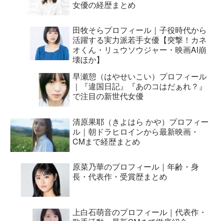
女優の経歴まとめ
田牧そらプロフィール｜子役時代から
活躍する実力派若手女優【突撃！カネ
オくん・リュウソウジャー・映画AI崩
壊ほか】
早瀬憩（はやせいこい）プロフィール
｜『違国日記』『あのコはだぁれ？』
で注目の新世代女優
清原果耶（きよはら かや）プロフィー
ル｜朝ドラヒロインから最新映画・
CMまで経歴まとめ
原菜乃華のプロフィール｜年齢・身
長・代表作・受賞歴まとめ
上白石萌音のプロフィール｜代表作・