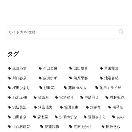
タグ
原菜乃華
今田美桜
出口夏希
芦田愛菜
川口春奈
広瀬すず
清原果耶
池端杏慈
桜田ひより
杉咲花
藤﨑ゆみあ
池田エライザ
乃木坂46
福原遥
宮迫翠月
中島瑠菜
有村架純
浜辺美波
河合優実
堀田真由
畑芽育
南琴奈
山田杏奈
森七菜
永瀬ゆずな
遠藤さくら
あの
上白石萌音
伊藤沙莉
髙石あかり
田牧そら