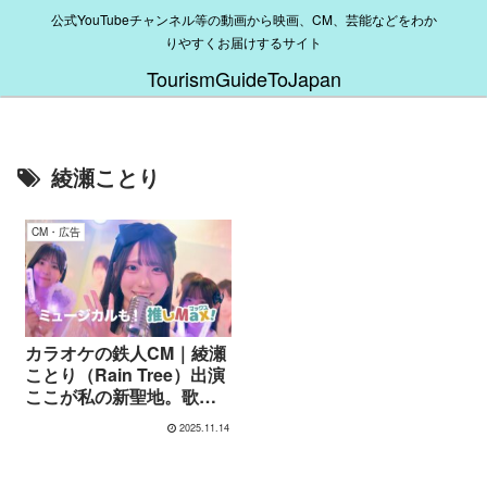
公式YouTubeチャンネル等の動画から映画、CM、芸能などをわか
りやすくお届けするサイト
TourismGuideToJapan
綾瀬ことり
CM・広告
カラオケの鉄人CM｜綾瀬
ことり（Rain Tree）出演
ここが私の新聖地。歌う
時間が居場所になる
2025.11.14