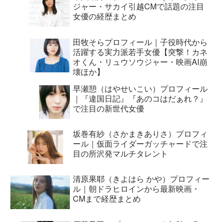
ジャー・サカイ引越CMで話題の注目
女優の経歴まとめ
田牧そらプロフィール｜子役時代から
活躍する実力派若手女優【突撃！カネ
オくん・リュウソウジャー・映画AI崩
壊ほか】
早瀬憩（はやせいこい）プロフィール
｜『違国日記』『あのコはだぁれ？』
で注目の新世代女優
坂巻有紗（さかまきありさ）プロフィ
ール｜仮面ライダーガッチャードで注
目の所沢発マルチタレント
清原果耶（きよはら かや）プロフィー
ル｜朝ドラヒロインから最新映画・
CMまで経歴まとめ