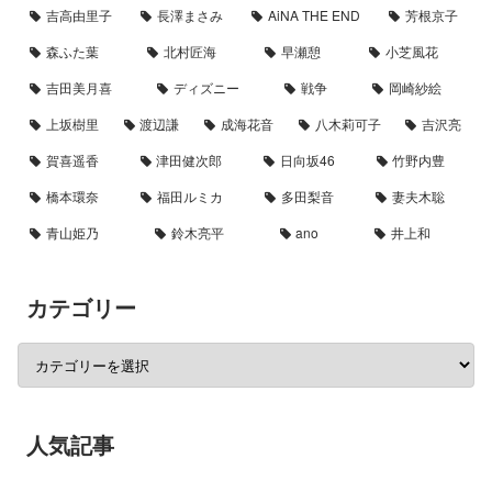
吉高由里子
長澤まさみ
AiNA THE END
芳根京子
森ふた葉
北村匠海
早瀬憩
小芝風花
吉田美月喜
ディズニー
戦争
岡崎紗絵
上坂樹里
渡辺謙
成海花音
八木莉可子
吉沢亮
賀喜遥香
津田健次郎
日向坂46
竹野内豊
橋本環奈
福田ルミカ
多田梨音
妻夫木聡
青山姫乃
鈴木亮平
ano
井上和
カテゴリー
人気記事