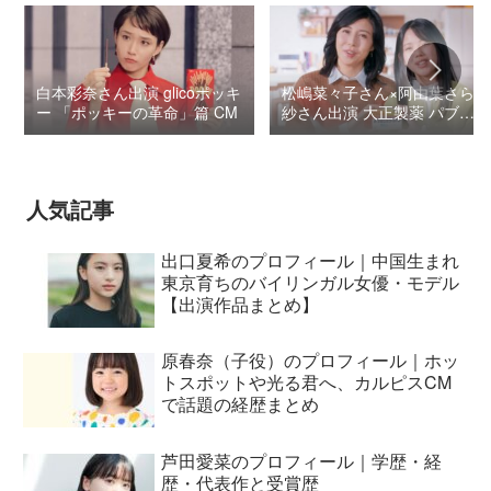
白本彩奈さん出演 glicoポッキ
松嶋菜々子さん×阿由葉さら
ー 「ポッキーの革命」篇 CM
紗さん出演 大正製薬 パブロ
ンSゴールドW『いましよう
とおもってたー』篇CM
人気記事
出口夏希のプロフィール｜中国生まれ
東京育ちのバイリンガル女優・モデル
【出演作品まとめ】
原春奈（子役）のプロフィール｜ホッ
トスポットや光る君へ、カルピスCM
で話題の経歴まとめ
芦田愛菜のプロフィール｜学歴・経
歴・代表作と受賞歴