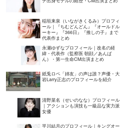
チ出身モデルの経歴・CM出演まとめ
稲垣来泉（いながきくるみ）プロフィ
ール｜『ちむどんどん』『オールドル
ーキー』『366日』『推しの子』まで
代表作まとめ
永瀬ゆずなプロフィール｜改名の経
緯・代表作（監察医 朝顔／あんぱ
ん）・第一生命CM出演まとめ
紙兎ロペ「姉友」の声は誰？声優・大
岩Larry正志のプロフィールを紹介
清野菜名（せいのなな）プロフィール
｜アクションも演技も一級品な実力派
女優
平川結月のプロフィール｜キングオー