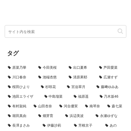
タグ
原菜乃華
今田美桜
出口夏希
芦田愛菜
川口春奈
池端杏慈
清原果耶
広瀬すず
桜田ひより
杉咲花
宮迫翠月
藤﨑ゆみあ
池田エライザ
中島瑠菜
福原遥
乃木坂46
有村架純
山田杏奈
河合優実
南琴奈
森七菜
堀田真由
畑芽育
浜辺美波
永瀬ゆずな
長澤まさみ
伊藤沙莉
芳根京子
あの