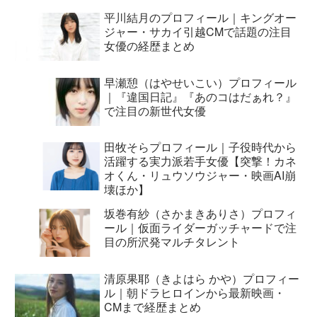
平川結月のプロフィール｜キングオー
ジャー・サカイ引越CMで話題の注目
女優の経歴まとめ
早瀬憩（はやせいこい）プロフィール
｜『違国日記』『あのコはだぁれ？』
で注目の新世代女優
田牧そらプロフィール｜子役時代から
活躍する実力派若手女優【突撃！カネ
オくん・リュウソウジャー・映画AI崩
壊ほか】
坂巻有紗（さかまきありさ）プロフィ
ール｜仮面ライダーガッチャードで注
目の所沢発マルチタレント
清原果耶（きよはら かや）プロフィー
ル｜朝ドラヒロインから最新映画・
CMまで経歴まとめ