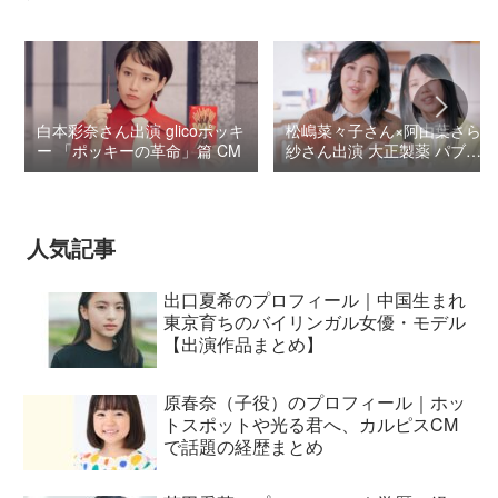
白本彩奈さん出演 glicoポッキ
松嶋菜々子さん×阿由葉さら
ー 「ポッキーの革命」篇 CM
紗さん出演 大正製薬 パブロ
ンSゴールドW『いましよう
とおもってたー』篇CM
人気記事
出口夏希のプロフィール｜中国生まれ
東京育ちのバイリンガル女優・モデル
【出演作品まとめ】
原春奈（子役）のプロフィール｜ホッ
トスポットや光る君へ、カルピスCM
で話題の経歴まとめ