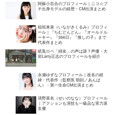
阿蘇小百合のプロフィール｜ニコ☆プ
チ出身モデルの経歴・CM出演まとめ
稲垣来泉（いながきくるみ）プロフィ
ール｜『ちむどんどん』『オールドル
ーキー』『366日』『推しの子』まで
代表作まとめ
紙兎ロペ「姉友」の声は誰？声優・大
岩Larry正志のプロフィールを紹介
永瀬ゆずなプロフィール｜改名の経
緯・代表作（監察医 朝顔／あんぱ
ん）・第一生命CM出演まとめ
清野菜名（せいのなな）プロフィール
｜アクションも演技も一級品な実力派
女優