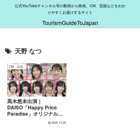
公式YouTubeチャンネル等の動画から映画、CM、芸能などをわか
りやすくお届けするサイト
TourismGuideToJapan
天野 なつ
CM・広告
髙木悠未出演｜
DAISO「Happy Price
Paradise」オリジナルダ
ンス動画2025｜楽曲とダ
2025.12.29
ンスの魅力を紹介