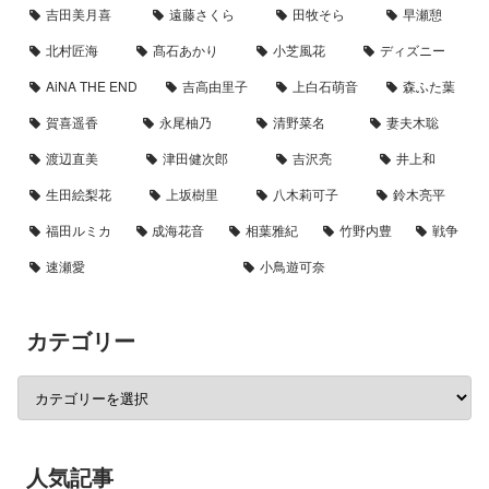
吉田美月喜
遠藤さくら
田牧そら
早瀬憩
北村匠海
髙石あかり
小芝風花
ディズニー
AiNA THE END
吉高由里子
上白石萌音
森ふた葉
賀喜遥香
永尾柚乃
清野菜名
妻夫木聡
渡辺直美
津田健次郎
吉沢亮
井上和
生田絵梨花
上坂樹里
八木莉可子
鈴木亮平
福田ルミカ
成海花音
相葉雅紀
竹野内豊
戦争
速瀬愛
小鳥遊可奈
カテゴリー
人気記事