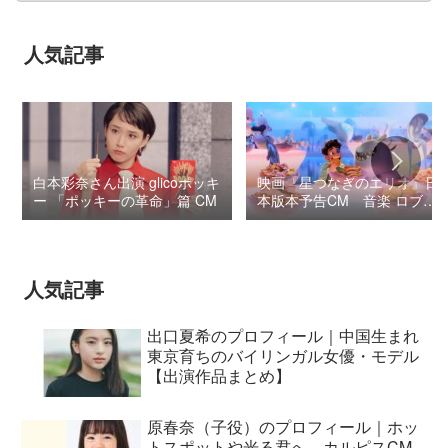
人気記事
白本彩奈さん出演 glicoポッキ
映画『星つなぎのエリオ』日
ー 「ポッキーの革命」篇 CM
本版本予告CM 音楽 ロブ・
シモンセン /
BUMP OF CHICKEN 7/3“七
夕ジャパンプレミア”
人気記事
出口夏希のプロフィール｜中国生まれ
東京育ちのバイリンガル女優・モデル
【出演作品まとめ】
原春奈（子役）のプロフィール｜ホッ
トスポットや光る君へ、カルピスCM