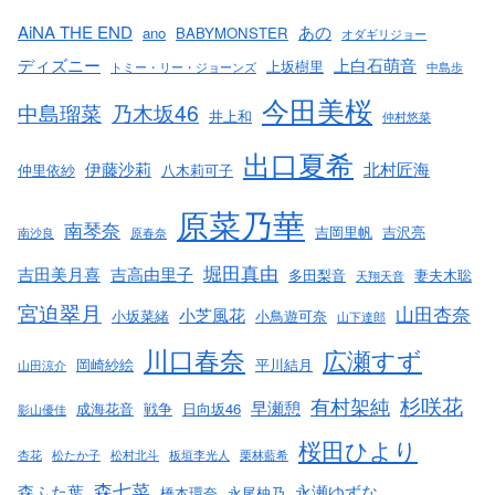
AiNA THE END
あの
ano
BABYMONSTER
オダギリジョー
ディズニー
上白石萌音
上坂樹里
トミー・リー・ジョーンズ
中島歩
今田美桜
中島瑠菜
乃木坂46
井上和
仲村悠菜
出口夏希
伊藤沙莉
北村匠海
仲里依紗
八木莉可子
原菜乃華
南琴奈
吉岡里帆
吉沢亮
南沙良
原春奈
堀田真由
吉田美月喜
吉高由里子
多田梨音
妻夫木聡
天翔天音
宮迫翠月
山田杏奈
小芝風花
小坂菜緒
小鳥遊可奈
山下達郎
川口春奈
広瀬すず
岡崎紗絵
平川結月
山田涼介
杉咲花
有村架純
早瀬憩
成海花音
戦争
日向坂46
影山優佳
桜田ひより
杏花
松たか子
松村北斗
板垣李光人
栗林藍希
森七菜
森ふた葉
永瀬ゆずな
橋本環奈
永尾柚乃