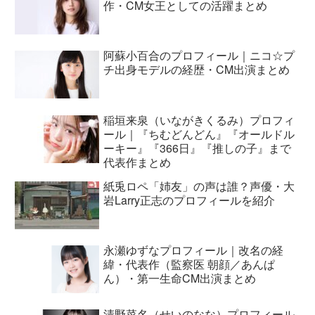
作・CM女王としての活躍まとめ
阿蘇小百合のプロフィール｜ニコ☆プ
チ出身モデルの経歴・CM出演まとめ
稲垣来泉（いながきくるみ）プロフィ
ール｜『ちむどんどん』『オールドル
ーキー』『366日』『推しの子』まで
代表作まとめ
紙兎ロペ「姉友」の声は誰？声優・大
岩Larry正志のプロフィールを紹介
永瀬ゆずなプロフィール｜改名の経
緯・代表作（監察医 朝顔／あんぱ
ん）・第一生命CM出演まとめ
清野菜名（せいのなな）プロフィール