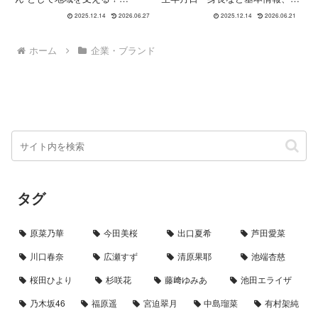
TVCM「しんくみタウン」、
ビューのきっかけ、ドラマ・映画
2025.12.14
2026.06.27
2025.12.14
2026.06.21
WEB動画「よみがえれ、さくら
の代表作、信用組合「しんくみさ
パン」、2025年“しんくみあるあ
ん」出演CMまでわかりやすく紹
る”2篇の内容と見どころを解説。
介。
ホーム
企業・ブランド
タグ
原菜乃華
今田美桜
出口夏希
芦田愛菜
川口春奈
広瀬すず
清原果耶
池端杏慈
桜田ひより
杉咲花
藤﨑ゆみあ
池田エライザ
乃木坂46
福原遥
宮迫翠月
中島瑠菜
有村架純