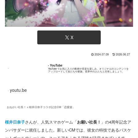
X
2024.07.09
2026.06.27
- YouTube
YouTube でお気に入りの動画や音楽を楽しみ、オリジナルのコンテンツを
アップロードして友だちや家族、世界中の人たちと共有しましょう。
youtu.be
おねがい社長！ｘ桜井日奈子コラボ記念CM「恋愛篇」
桜井日奈子
さんが、人気スマホゲーム「
お願い社長！
」の4周年記念ア
ンバサダーに就任しました。新しいCMでは、彼女の特技であるバスケ
ットボールのシーンや、ユーモアあふれる演技が注目されています。​