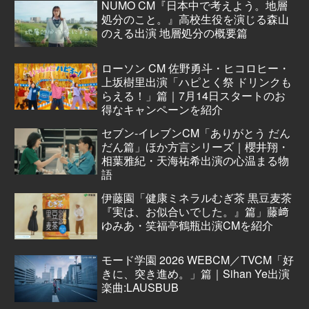
NUMO CM『日本中で考えよう。地層
処分のこと。』高校生役を演じる森山
のえる出演 地層処分の概要篇
ローソン CM 佐野勇斗・ヒコロヒー・
上坂樹里出演「ハピとく祭 ドリンクも
らえる！」篇｜7月14日スタートのお
得なキャンペーンを紹介
セブン‐イレブンCM「ありがとう だん
だん篇」ほか方言シリーズ｜櫻井翔・
相葉雅紀・天海祐希出演の心温まる物
語
伊藤園「健康ミネラルむぎ茶 黒豆麦茶
『実は、お似合いでした。』篇」藤﨑
ゆみあ・笑福亭鶴瓶出演CMを紹介
モード学園 2026 WEBCM／TVCM「好
きに、突き進め。」篇｜Sihan Ye出演
楽曲:LAUSBUB