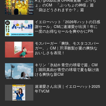
Aぇ! group出演 UHA味覚糖「ぷっち
ょ」のCM 「ぷっちょの神様」篇
「袋はどうされますか？」篇
イエローハット「2026年ハットの日感
謝セール」CMに速瀬愛が出演！年に
一度のお得なセールを爽やかにPR
モスバーガー「爽快、モスタコスバー
ガー。」CM｜芹澤雛梨が夏の爽快な
おいしさを表現！
キリン「氷結® 青空の球場で篇」CM
｜堀田真由が青空の球場で夏を駆け抜
ける爽快な新CM
速瀬愛さん出演｜イエローハット2025
年TVCM