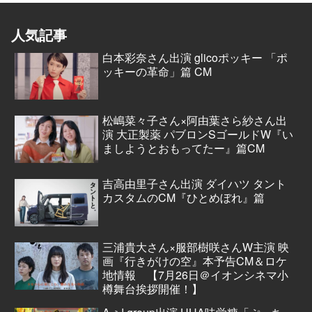
人気記事
白本彩奈さん出演 glicoポッキー 「ポ
ッキーの革命」篇 CM
松嶋菜々子さん×阿由葉さら紗さん出
演 大正製薬 パブロンSゴールドW『い
ましようとおもってたー』篇CM
吉高由里子さん出演 ダイハツ タント
カスタムのCM『ひとめぼれ』篇
三浦貴大さん×服部樹咲さんW主演 映
画『行きがけの空』本予告CM＆ロケ
地情報 【7月26日＠イオンシネマ小
樽舞台挨拶開催！】