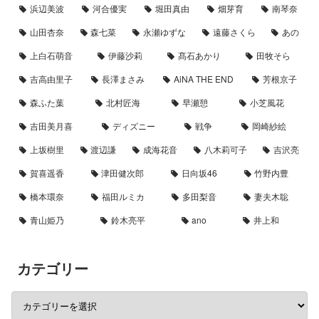
浜辺美波
河合優実
堀田真由
畑芽育
南琴奈
山田杏奈
森七菜
永瀬ゆずな
遠藤さくら
あの
上白石萌音
伊藤沙莉
髙石あかり
田牧そら
吉高由里子
長澤まさみ
AiNA THE END
芳根京子
森ふた葉
北村匠海
早瀬憩
小芝風花
吉田美月喜
ディズニー
戦争
岡崎紗絵
上坂樹里
渡辺謙
成海花音
八木莉可子
吉沢亮
賀喜遥香
津田健次郎
日向坂46
竹野内豊
橋本環奈
福田ルミカ
多田梨音
妻夫木聡
青山姫乃
鈴木亮平
ano
井上和
カテゴリー