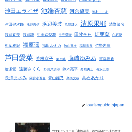
池端杏慈
池田エライザ
河合優実
河村ここあ
清原果耶
浜辺美波
津田健次郎
清野菜名
浅野忠信
浜野謙太
畑芽育
田牧そら
渡辺直美
渡辺謙
生田絵梨花
生見愛瑠
白石聖
福原遥
相葉雅紀
福田ルミカ
竹野内豊
秋山竜次
稲垣来泉
芦田愛菜
藤﨑ゆみあ
芳根京子
賀喜遥香
菜々緒
遠藤さくら
速瀬愛
鈴木亮平
野田洋次郎
鈴鹿央士
長浜広奈
長澤まさみ
髙石あかり
青山姫乃
阿蘇小百合
高橋文哉
tourismguidetojapan
ウナｺｰﾜシリーズ「家族写真」篇のCMに出演の女優