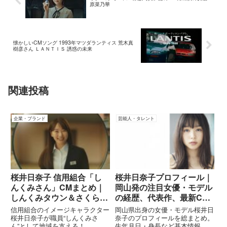
原菜乃華
懐かしいCMソング 1993年マツダランティス 荒木真
樹彦さん ＬＡＮＴＩＳ 誘惑の未来
関連投稿
企業・ブランド
芸能人・タレント
桜井日奈子 信用組合「し
桜井日奈子プロフィール｜
んくみさん」CMまとめ｜
岡山発の注目女優・モデル
しんくみタウン＆さくらパ
の経歴、代表作、最新CM
ン、2025あるあるムービ
情報まとめ
信用組合のイメージキャラクター
岡山県出身の女優・モデル桜井日
ーまで
桜井日奈子が職員“しんくみさ
奈子のプロフィールを総まとめ。
ん”として地域を支える！
生年月日・身長など基本情報、デ