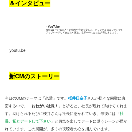
＆インタビュー
- YouTube
YouTube でお気に入りの動画や音楽を楽しみ、オリジナルのコンテンツを
アップロードして友だちや家族、世界中の人たちと共有しましょう。
youtu.be
新CMのストーリー
今日のCMのテーマは「恋愛」です。
桜井日奈子
さんが様々な困難に直
面する中で、「
おねがい社長！
」と祈ると、社長が現れて助けてくれま
す。助けられるたびに桜井さんは社長に惹かれていき、最後には「
社
長、私とデートして下さい
」と勇気を出してデートに誘うシーンが描か
れています。この展開が、多くの視聴者の心を掴んでいます​。