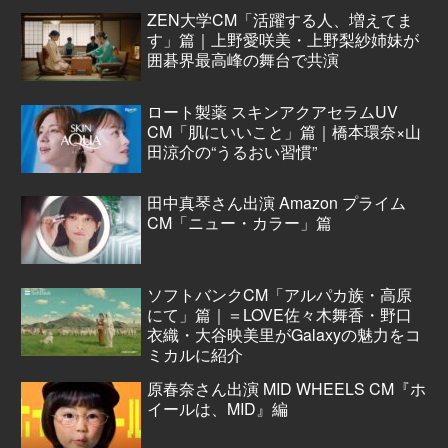
ZEN大学CM「活躍する人、増えてま
す」篇｜上野愛咲美・上野梨紗姉妹が
囲碁界最高峰の舞台で共演
ロート製薬 スキンアクアセラムUV
CM「肌にいいこと」篇｜橋本環奈×山
田涼介の“うるおい習慣”
田中真琴さん出演 Amazon プライム
CM「ニュー・カラー」篇
ソフトバンクCM「アルパカ族・高原
にて」篇｜＝LOVE佐々木舞香・野口
衣織・大谷映美里がGalaxyの魅力をコ
ミカルに紹介
原春奈さん出演 MID WHEELS CM『ホ
イールは、MID』編