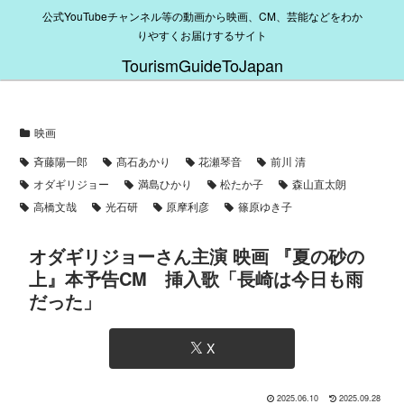
公式YouTubeチャンネル等の動画から映画、CM、芸能などをわか
りやすくお届けするサイト
TourismGuideToJapan
映画
斉藤陽一郎
髙石あかり
花瀬琴音
前川 清
オダギリジョー
満島ひかり
松たか子
森山直太朗
高橋文哉
光石研
原摩利彦
篠原ゆき子
オダギリジョーさん主演 映画 『夏の砂の
上』本予告CM 挿入歌「長崎は今日も雨
だった」
X
2025.06.10
2025.09.28