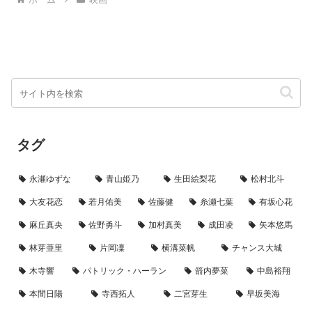
変わらない景色に...
続テレビ小説「ばけばけ」で...
タグ
永瀬ゆずな
青山姫乃
生田絵梨花
松村北斗
大友花恋
若月佑美
佐藤健
糸瀬七葉
有坂心花
麻丘真央
佐野勇斗
加村真美
成田凌
矢本悠馬
林芽亜里
片岡凜
横溝菜帆
チャンス大城
木寺響
パトリック・ハーラン
箭内夢菜
中島裕翔
本間日陽
寺西拓人
二宮芽生
早坂美海