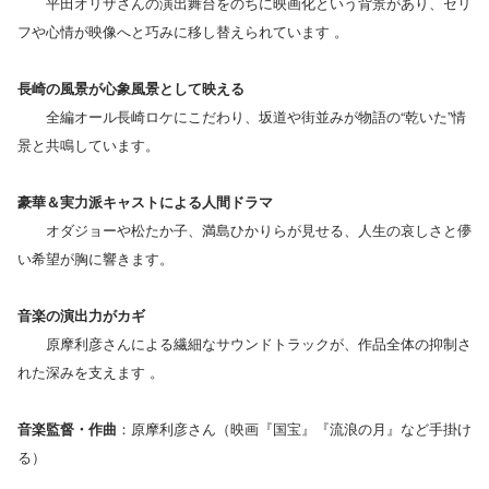
平田オリザさんの演出舞台をのちに映画化という背景があり、セリ
フや心情が映像へと巧みに移し替えられています 。
長崎の風景が心象風景として映える
全編オール長崎ロケにこだわり、坂道や街並みが物語の“乾いた”情
景と共鳴しています。
豪華＆実力派キャストによる人間ドラマ
オダジョーや松たか子、満島ひかりらが見せる、人生の哀しさと儚
い希望が胸に響きます。
音楽の演出力がカギ
原摩利彦さんによる繊細なサウンドトラックが、作品全体の抑制さ
れた深みを支えます 。
音楽監督・作曲
：原摩利彦さん（映画『国宝』『流浪の月』など手掛け
る）