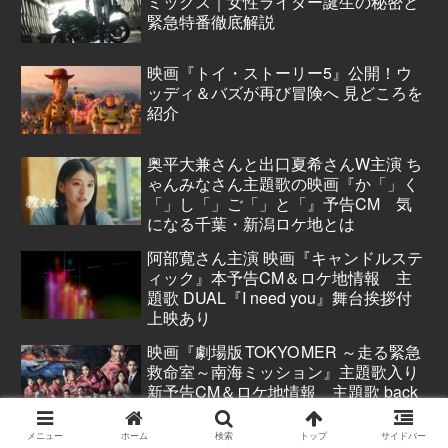
ミックス｜女性ライダー誕生の秘密と
緊急特番徹底解説
映画『トイ・ストーリー5』公開！ウ
ッディ＆バズが再び冒険へ 見どころを
紹介
奥平大兼さんと出口夏希さんW主演 ち
ゃんみなさん主題歌の映画『か「」く
「」し「」ご「」と「』予告CM 気
になる千葉・新潟ロケ地とは
阿部寛さん主演 映画『キャンドルステ
ィック』本予告CM＆ロケ地情報 主
題歌 DUAL『I need you』舞台挨拶付
上映あり
映画『劇場版 TOKYO MER ～走る緊急
救命室～南海ミッション』主題歌入り
新予告CM＆ロケ地情報 主題歌 back
number「幕が上がる」
メニュー
ホーム
検索
トップ
サイドバー
映画『シャドウズ・エッジ』公開中！