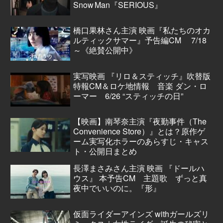
Snow Man『SERIOUS』
橋口果林さん主演 映画『私たちのオカ
ルティックサマー』予告編CM 7/18
～《絶賛公開中》
実写映画 『リロ＆スティッチ』吹替版
特報CM＆ロケ地情報 音楽 ダン・ロ
ーマー 6/26 “スティッチの日”
【映画】南琴奈主演『夜勤事件（The
Convenience Store）』とは？原作ゲ
ーム実写化ホラーのあらすじ・キャス
ト・公開日まとめ
長澤まさみさん主演 映画 『ドールハ
ウス』 本予告CM 主題歌 ずっと真
夜中でいいのに。『形』
仮面ライダーアインズ withガールズリ