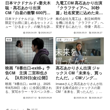
日本マクドナルド×妻夫木
九電工CM 髙石あかり出演
聡・髙石あかり出演
「クラフティアへ。30秒
CM「白昼の衝撃 600円」
篇」社名変更に込めた未来
篇｜ひるまックの異様な安
への決意
日本マクドナルドは、平日ランチ
株式会社九電工は、創立80周年
さとは？
限定でお得に楽しめるセットメニ
を機に社名を「クラフティア」へ
ュー「ひるまック」の魅力を訴求
変更するにあたり、俳優・髙石あ
する新TVCM「白昼の衝撃 600
かりさんを起用した企業CM『九
2026.04.09
2026.06.27
2026.05.01
2026.06.27
円」篇を、2026年4月6日より全
電工は、「クラフティア」へ。
国で放映開始しました。CMには
30秒篇』を公開しました。本CM
映画
企業・ブランド
俳優の妻夫木聡と髙石あかりが出
は、2025年9月25日より九州・山
演し、映画の予告編のよ...
口・沖縄エリアを中心に放...
映画『8番出口-exit8-』予
髙石あかりさん出演 ジャ
告CM 主演 二宮和也さ
ックス CM「未来を、買っ
ん 【8月29日(金)公開】
たんだ。」CMソング
imase
映画『8番出口』exit8 は、2025
imaseさんと髙石あかりさんが出
年8月29日（金）に全国公開され
演する株式会社ジャックスの新
る、実写ホラー・サスペンス作品
CM「未来を、買ったんだ。」シ
です。あらすじ蛍光灯に照らされ
リーズが4月から主要エリアで放
2025.07.12
2025.09.28
2025.04.30
2026.06.27
た白い地下通路——“迷う男”（二
映されています。髙石あかりさん
宮和也さん）は「8番出口」を探
は最近ではドラマ『御上先生』千
しながら延々と歩き続ける。何も
木良遥役や 2025年度後期の連
ホーム
映画