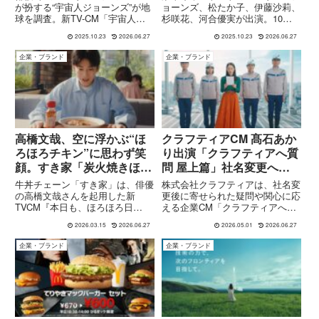
が扮する“宇宙人ジョーンズ”が地
ョーンズ、松たか子、伊藤沙莉、
球を調査。新TV-CM「宇宙人ジ
杉咲花、河合優実が出演。10月
ョーンズ・四姉妹」篇に、 松た
27日から全国オンエアの「クラ
2025.10.23
2026.06.27
2025.10.23
2026.06.27
か子さん×杉咲花さん×河合優実
フトボス 世界のTEA」新TV-
さん×伊藤沙莉さんが“宇宙人四姉
CM「宇宙人ジョーンズ・四姉妹
企業・ブランド
企業・ブランド
妹”として登場。「クラフトボス
／アイデア」篇を、CMストーリ
世界のTEA」シリーズ4品発売
ー、シリーズ商品とともに解説し
中。
ます！
高橋文哉、空に浮かぶ“ほ
クラフティアCM 髙石あか
ろほろチキン”に思わず笑
り出演「クラフティアへ質
顔。すき家「炭火焼きほろ
問 屋上篇」社名変更への
ほろチキンカレー」
疑問に向き合う
牛丼チェーン「すき家」は、俳優
株式会社クラフティアは、社名変
CM『本日も、ほろほろ日
の高橋文哉さんを起用した新
更後に寄せられた疑問や関心に応
TVCM『本日も、ほろほろ日
える企業CM「クラフティアへ質
和。』篇
和。』篇を公開しました。この
問」シリーズの一環として、『屋
2026.03.15
2026.06.27
2026.05.01
2026.06.27
CMは、期間限定メニュー「炭火
上篇（30秒）』を公開しまし
焼きほろほろチキンカレー」を紹
た。本CMは、2026年4月6日より
企業・ブランド
企業・ブランド
介する内容。果物や野菜の甘みが
九州・山口・沖縄エリアを中心に
溶け込んだカレーと、炭火で焼き
放映され、YouTubeや...
上げてス...