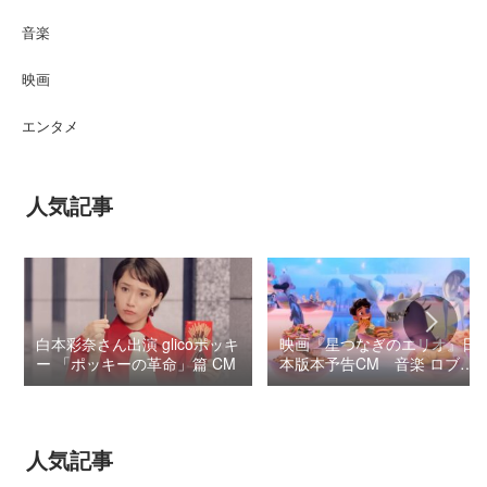
音楽
映画
エンタメ
人気記事
白本彩奈さん出演 glicoポッキ
映画『星つなぎのエリオ』日
ー 「ポッキーの革命」篇 CM
本版本予告CM 音楽 ロブ・
シモンセン /
BUMP OF CHICKEN 7/3“七
夕ジャパンプレミア”
人気記事