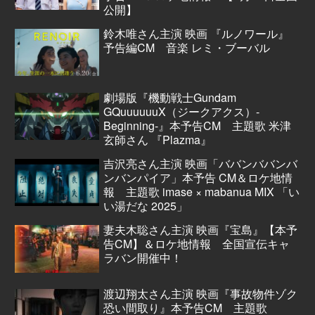
公開】
鈴木唯さん主演 映画 『ルノワール』
予告編CM 音楽 レミ・ブーバル
劇場版『機動戦士Gundam
GQuuuuuuX（ジークアクス）-
Beginning-』本予告CM 主題歌 米津
玄師さん 『Plazma』
吉沢亮さん主演 映画「ババンババンバ
ンバンパイア」本予告 CM＆ロケ地情
報 主題歌 imase × mabanua MIX 「い
い湯だな 2025」
妻夫木聡さん主演 映画『宝島』【本予
告CM】＆ロケ地情報 全国宣伝キャ
ラバン開催中！
渡辺翔太さん主演 映画『事故物件ゾク
恐い間取り』本予告CM 主題歌