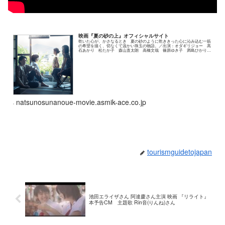
映画『夏の砂の上』オフィシャルサイト
乾いた心が、かさなるとき 夏の砂のように乾ききった心に沁み込む一筋
の希望を描く、切なくて温かい珠玉の物語。／出演：オダギリジョー 髙
石あかり 松たか子 森山直太朗 高橋文哉 篠原ゆき子 満島ひかり
光石研／監督・脚本：玉田真也 原作：松田正...
natsunosunanoue-movie.asmik-ace.co.jp
tourismguidetojapan
池田エライザさん 阿達慶さん主演 映画 『リライト』
本予告CM 主題歌 Rin音(りんね)さん