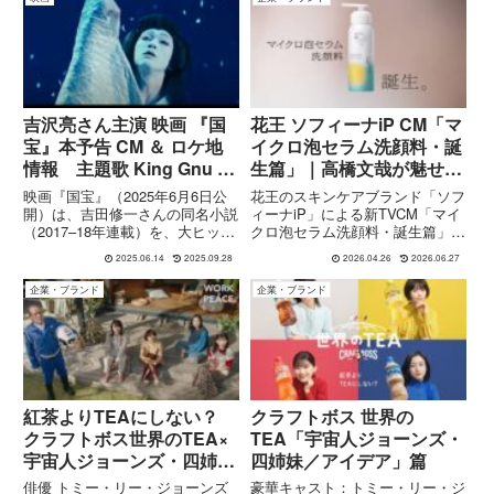
20年後に“大人になった世界”を実
体の引き取りやゴミ屋敷の片付け
写で描く人気シリーズ「プレ...
を通して怒り、笑い、少し泣きな
がら「家族とは何か」を見つめ直
す4日間を描きます。
吉沢亮さん主演 映画 『国
花王 ソフィーナiP CM「マ
宝』本予告 CM ＆ ロケ地
イクロ泡セラム洗顔料・誕
情報 主題歌 King Gnu 井
生篇」｜高橋文哉が魅せ
口 理さんが歌唱
る“泡に包まれる素肌”
映画『国宝』（2025年6月6日公
花王のスキンケアブランド「ソフ
『Luminance』
開）は、吉田修一さんの同名小説
ィーナiP」による新TVCM「マイ
（2017–18年連載）を、大ヒット
クロ泡セラム洗顔料・誕生篇」
監督・李相日さんが映画化した歌
は、2026年4月21日より全国で放
2025.06.14
2025.09.28
2026.04.26
2026.06.27
舞伎を題材とする叙事詩です。脚
映開始された15秒CMです。出演
本は『サマー・ウォーズ』の奥寺
はブランドパーソンを務める俳
企業・ブランド
企業・ブランド
佐渡子さん、撮影はカンヌ受賞作
優・高橋文哉さん。本CMでは、
手掛けたソフィアン・...
新商品「マイクロ泡セラ...
紅茶よりTEAにしない？
クラフトボス 世界の
クラフトボス世界のTEA×
TEA「宇宙人ジョーンズ・
宇宙人ジョーンズ・四姉妹
四姉妹／アイデア」篇
篇
俳優 トミー・リー・ジョーンズ
豪華キャスト：トミー・リー・ジ