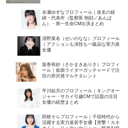
永瀬ゆずなプロフィール｜改名の経
緯・代表作（監察医 朝顔／あんぱ
ん）・第一生命CM出演まとめ
清野菜名（せいのなな）プロフィール
｜アクションも演技も一級品な実力派
女優
坂巻有紗（さかまきありさ）プロフィ
ール｜仮面ライダーガッチャードで注
目の所沢発マルチタレント
平川結月のプロフィール｜キングオー
ジャー・サカイ引越CMで話題の注目
女優の経歴まとめ
田牧そらプロフィール｜子役時代から
活躍する実力派若手女優【突撃！カネ
オくん・リュウソウジャー・映画AI崩