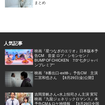
まとめ
人気記事
映画『星つなぎのエリオ』日本版本予
告CM 音楽 ロブ・シモンセン /
BUMP OF CHICKEN 7/3“七夕ジャパ
ンプレミア”
映画『8番出口-exit8-』予告CM 主演
二宮和也さん 【8月29日(金)公開】
吉岡里帆さん×水上恒司さん主演 実写
映画『九龍ジェネリックロマンス』本
予告CM＆ロケ地情報 【8月29日全国