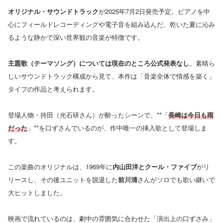
オリジナル・サウンドトラック
が2025年7月2日発売予定。ピアノを中
心にフィールドレコーディングや電子音を組み込んだ、乾いた夏に沁み
るような静かで深い世界観の音楽が特徴です。
主題歌（テーマソング）については現在のところ公式発表なし
。素晴ら
しいサウンドトラック構成から見て、本作は「音楽全体で情感を築く」
タイプの作品と考えられます。
登場人物・持田（光石研さん）が酔ったシーンで、**「
長崎は今日も雨
だった
」**を口ずさんでいるのが、作中唯一の挿入歌として登場しま
す。
この楽曲のオリジナルは、1969年に
内山田洋とクール・ファイブ
がリ
リースし、その後ユニットを脱退した
前川清
さんがソロでも歌い継いで
大ヒットしました。
映画で流れているのは、劇中の雰囲気に合わせた「演出上の口ずさみ」