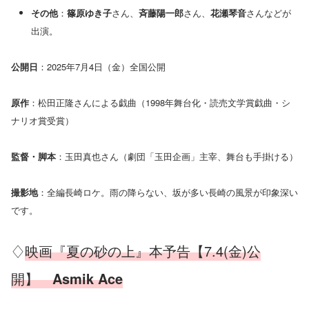
その他
：
篠原ゆき子
さん、
斉藤陽一郎
さん、
花瀬琴音
さんなどが
出演。
公開日
：2025年7月4日（金）全国公開
原作
：松田正隆さんによる戯曲（1998年舞台化・読売文学賞戯曲・シ
ナリオ賞受賞）
監督・脚本
：玉田真也さん（劇団「玉田企画」主宰、舞台も手掛ける）
撮影地
：全編長崎ロケ。雨の降らない、坂が多い長崎の風景が印象深い
です。
♢
映画『夏の砂の上』本予告【7.4(金)公
開】
Asmik Ace