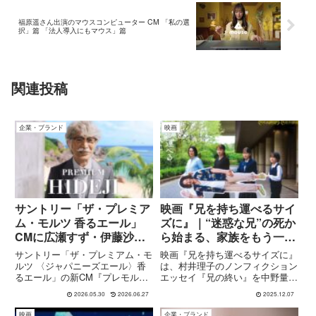
福原遥さん出演のマウスコンピューター CM 「私の選
択」篇 「法人導入にもマウス」篇
関連投稿
企業・ブランド
映画
サントリー「ザ・プレミア
映画『兄を持ち運べるサイ
ム・モルツ 香るエール」
ズに』｜“迷惑な兄”の死か
CMに広瀬すず・伊藤沙
ら始まる、家族をもう一度
莉・オダギリジョー・津田
見つめ直す4日間
サントリー「ザ・プレミアム・モ
映画『兄を持ち運べるサイズに』
健次郎が出演！『プレモル
ルツ 〈ジャパニーズエール〉香
は、村井理子のノンフィクション
るエール」の新CM『プレモル子
エッセイ『兄の終い』を中野量太
子ちゃん・ヒデじい登場』
ちゃん・ヒデじい登場』篇が公開
監督が映画化した家族ドラマ。疎
篇
2026.05.30
2026.06.27
2025.12.07
されています。本CMは、「ちび
遠だった兄の急死をきっかけに、
まる子ちゃん」の登場人物たちが
妹・元妻・娘・息子が集まり、遺
映画
企業・ブランド