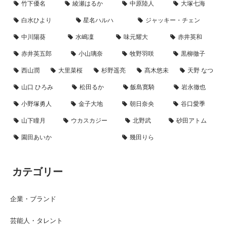
竹下優名
綾瀬はるか
中原陸人
大塚七海
白水ひより
星名ハルハ
ジャッキー・チェン
中川陽葵
水嶋凜
味元耀大
赤井英和
赤井英五郎
小山璃奈
牧野羽咲
黒柳徹子
西山潤
大里菜桜
杉野遥亮
髙木悠未
天野 なつ
山口 ひろみ
松田るか
飯島寛騎
岩永徹也
小野塚勇人
金子大地
朝日奈央
谷口愛季
山下瞳月
ウカスカジー
北野武
砂田アトム
園田あいか
幾田りら
カテゴリー
企業・ブランド
芸能人・タレント