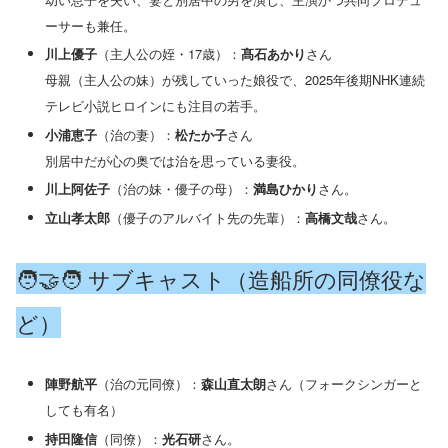
ーサーも兼任。
川上優子
（主人公の姪・17歳）：
髙石あかり
さん
母親（主人公の妹）が残していった娘役で、2025年後期NHK連続
テレビ小説ヒロインにも注目の若手。
小浦恵子
（治の妻）：
松たか子
さん
別居中だが心の奥では治を思っている妻役。
川上阿佐子
（治の妹・優子の母）：
満島ひかり
さん。
立山孝太郎
（優子のアルバイト先の先輩）：
高橋文哉
さん。
🧑‍🤝‍🧑 サブキャスト（造船所の同僚役な
ど）
陣野航平
（治の元同僚）：
森山直太朗
さん（フォークシンガーと
しても有名）
持田隆信
（同僚）：
光石研
さん。