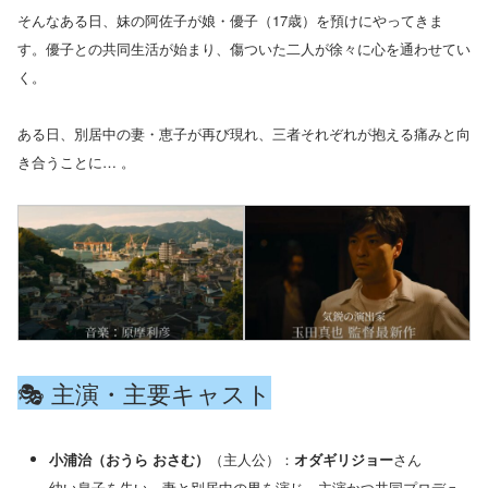
そんなある日、妹の阿佐子が娘・優子（17歳）を預けにやってきま
す。優子との共同生活が始まり、傷ついた二人が徐々に心を通わせてい
く。
ある日、別居中の妻・恵子が再び現れ、三者それぞれが抱える痛みと向
き合うことに… 。
🎭 主演・主要キャスト
小浦治（おうら おさむ）
（主人公）：
オダギリジョー
さん
幼い息子を失い、妻と別居中の男を演じ、主演かつ共同プロデュ