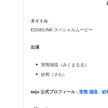
タイトル
EDGELINK スペシャルムービー
出演
実熊瑠琉（みくまるる）
紗和（さわ）
・
seju 公式プロフィール :
実熊 瑠琉
紗