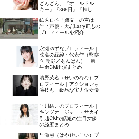
どんどん』『オールドルー
キー』『366日』『推しの
子』まで代表作まとめ
紙兎ロペ「姉友」の声は
誰？声優・大岩Larry正志の
プロフィールを紹介
永瀬ゆずなプロフィール｜
改名の経緯・代表作（監察
医 朝顔／あんぱん）・第一
生命CM出演まとめ
清野菜名（せいのなな）プ
ロフィール｜アクションも
演技も一級品な実力派女優
平川結月のプロフィール｜
キングオージャー・サカイ
引越CMで話題の注目女優
の経歴まとめ
早瀬憩（はやせいこい）プ