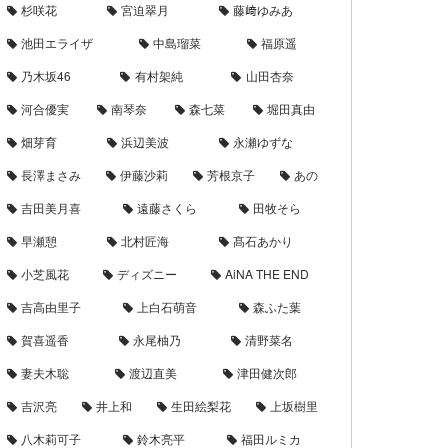
杉咲花
宮迫翠月
藤﨑ゆみあ
池田エライザ
中島瑠菜
福原遥
乃木坂46
有村架純
山田杏奈
河合優実
南琴奈
森七菜
堀田真由
畑芽育
浜辺美波
永瀬ゆずな
長澤まさみ
伊藤沙莉
芳根京子
あの
吉田美月喜
遠藤さくら
田牧そら
早瀬憩
北村匠海
髙石あかり
小芝風花
ディズニー
AiNA THE END
吉高由里子
上白石萌音
森ふた葉
賀喜遥香
永尾柚乃
清野菜名
妻夫木聡
渡辺直美
津田健次郎
吉沢亮
井上和
生田絵梨花
上坂樹里
八木莉可子
鈴木亮平
福田ルミカ