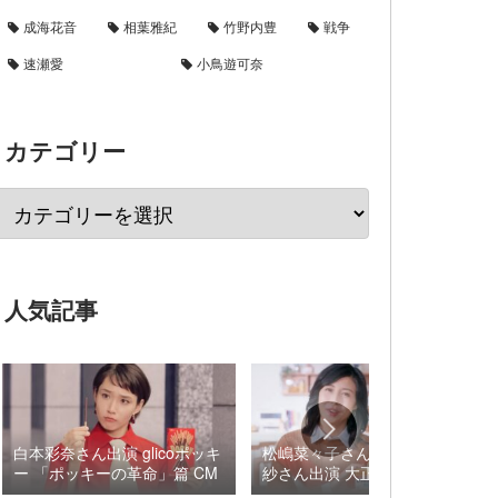
成海花音
相葉雅紀
竹野内豊
戦争
速瀬愛
小鳥遊可奈
カテゴリー
人気記事
白本彩奈さん出演 glicoポッキ
松嶋菜々子さん×阿由葉さら
ー 「ポッキーの革命」篇 CM
紗さん出演 大正製薬 パブロ
ンSゴールドW『いましよう