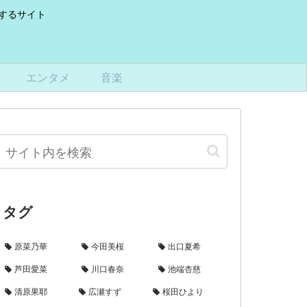
けするサイト
エンタメ
音楽
タグ
原菜乃華
今田美桜
出口夏希
芦田愛菜
川口春奈
池端杏慈
清原果耶
広瀬すず
桜田ひより