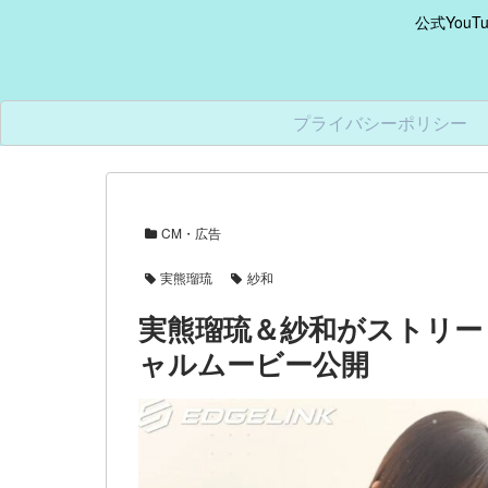
公式You
プライバシーポリシー
CM・広告
実熊瑠琉
紗和
実熊瑠琉＆紗和がストリート
ャルムービー公開