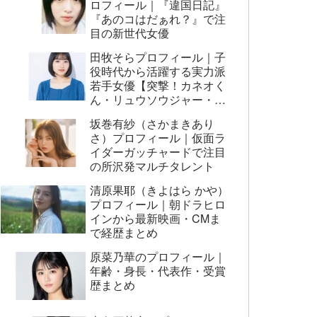
ロフィール｜『違国日記』
『あのコはだぁれ？』で注
目の新世代女優
田牧そらプロフィール｜子
役時代から活躍する実力派
若手女優【突撃！カネオく
ん・リュウソウジャー・映
画AI崩壊ほか】
坂巻有紗（さかまきあり
さ）プロフィール｜仮面ラ
イダーガッチャードで注目
の所沢発マルチタレント
清原果耶（きよはら かや）
プロフィール｜朝ドラヒロ
インから最新映画・CMま
で経歴まとめ
原菜乃華のプロフィール｜
年齢・身長・代表作・受賞
歴まとめ