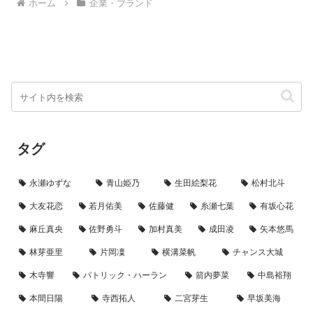
ホーム
企業・ブランド
わい、“飲みごたえ”と...
タグ
永瀬ゆずな
青山姫乃
生田絵梨花
松村北斗
大友花恋
若月佑美
佐藤健
糸瀬七葉
有坂心花
麻丘真央
佐野勇斗
加村真美
成田凌
矢本悠馬
林芽亜里
片岡凜
横溝菜帆
チャンス大城
木寺響
パトリック・ハーラン
箭内夢菜
中島裕翔
本間日陽
寺西拓人
二宮芽生
早坂美海