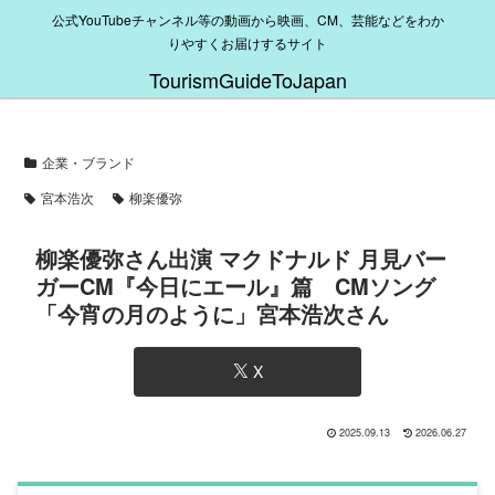
公式YouTubeチャンネル等の動画から映画、CM、芸能などをわか
りやすくお届けするサイト
TourismGuideToJapan
企業・ブランド
宮本浩次
柳楽優弥
柳楽優弥さん出演 マクドナルド 月見バー
ガーCM『今日にエール』篇 CMソング
「今宵の月のように」宮本浩次さん
X
2025.09.13
2026.06.27