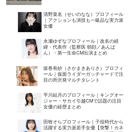
清野菜名（せいのなな）プロフィール
｜アクションも演技も一級品な実力派
女優
永瀬ゆずなプロフィール｜改名の経
緯・代表作（監察医 朝顔／あんぱ
ん）・第一生命CM出演まとめ
坂巻有紗（さかまきありさ）プロフィ
ール｜仮面ライダーガッチャードで注
目の所沢発マルチタレント
平川結月のプロフィール｜キングオー
ジャー・サカイ引越CMで話題の注目
女優の経歴まとめ
田牧そらプロフィール｜子役時代から
活躍する実力派若手女優【突撃！カネ