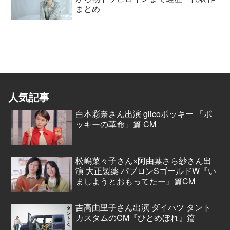
まとめ
人気記事
白本彩奈さん出演 glicoポッキー 「ポ
ッキーの革命」篇 CM
松嶋菜々子さん×阿由葉さら紗さん出
演 大正製薬 パブロンSゴールドW『い
ましようとおもってたー』篇CM
吉高由里子さん出演 ダイハツ タント
カスタムのCM『ひとめぼれ』篇