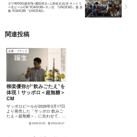
ダウ90000(蓮見翔×園田祥太×上原佑太)出演 サントリ
ー生ビールCM YOASOBI×サン生 『UNDEAD』篇 楽
曲 YOASOBI『UNDEAD』
関連投稿
企業・ブランド
柳楽優弥が“飲みごたえ”を
体現！サッポロ＜超無糖＞
CM
サッポロビールが2026年3月17日
より発売した「サッポロ 飲みご
たえ＜超無糖＞」に合わせて、新
TVCM「飲みごたえって何？登場
2026.03.20
2026.06.27
篇」が公開されました。出演は俳
優の柳楽優弥さん。CMでは、揚
げたてのチキンとともに商品を味