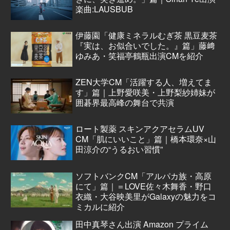
楽曲:LAUSBUB
伊藤園「健康ミネラルむぎ茶 黒豆麦茶
『実は、お似合いでした。』篇」藤﨑
ゆみあ・笑福亭鶴瓶出演CMを紹介
ZEN大学CM「活躍する人、増えてま
す」篇｜上野愛咲美・上野梨紗姉妹が
囲碁界最高峰の舞台で共演
ロート製薬 スキンアクアセラムUV
CM「肌にいいこと」篇｜橋本環奈×山
田涼介の“うるおい習慣”
ソフトバンクCM「アルパカ族・高原
にて」篇｜＝LOVE佐々木舞香・野口
衣織・大谷映美里がGalaxyの魅力をコ
ミカルに紹介
田中真琴さん出演 Amazon プライム