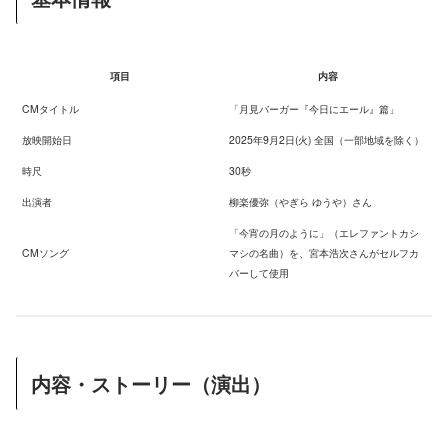
項目
内容
CMタイトル
「月見バーガー『今日にエール』篇」
放映開始日
2025年9月2日(火) 全国（一部地域を除く）
時尺
30秒
出演者
柳楽優弥（やぎら ゆうや）さん
「今宵の月のように」（エレファントカシ
CMソング
マシの名曲）を、宮本浩次さんがセルフカ
バーして使用
内容・ストーリー（演出）