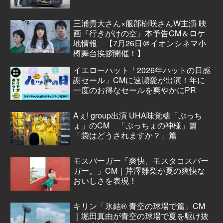
三浦貴大さん×服部樹咲さんW主演 映
画『行きがけの空』本予告CM＆ロケ
地情報 【7月26日＠イオンシネマ小
樽舞台挨拶開催！】
イエローハット「2026年ハットの日感
謝セール」CMに速瀬愛が出演！年に
一度のお得なセールを爽やかにPR
Aぇ! group出演 UHA味覚糖「ぷっち
ょ」のCM 「ぷっちょの神様」篇
「袋はどうされますか？」篇
モスバーガー「爽快、モスタコスバー
ガー。」CM｜芹澤雛梨が夏の爽快な
おいしさを表現！
キリン「氷結® 青空の球場で篇」CM
｜堀田真由が青空の球場で夏を駆け抜