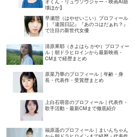
オくん・リュウソウジャー・映画AI崩
壊ほか】
早瀬憩（はやせいこい）プロフィール
｜『違国日記』『あのコはだぁれ？』
で注目の新世代女優
清原果耶（きよはら かや）プロフィー
ル｜朝ドラヒロインから最新映画・
CMまで経歴まとめ
原菜乃華のプロフィール｜年齢・身
長・代表作・受賞歴まとめ
上白石萌音のプロフィール｜代表作・
歌手活動・最新CMまで徹底紹介
福原遥のプロフィール｜まいんちゃん
から朝ドラヒロインまで経歴・代表作