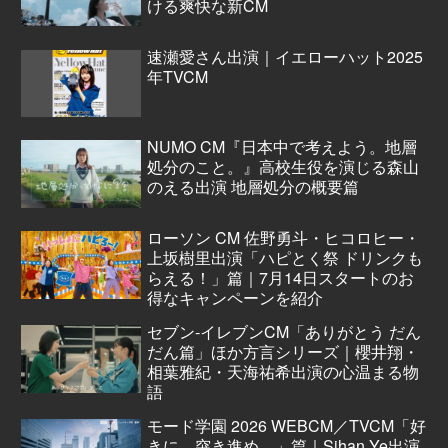
ける爽快な新CM
速瀬愛さん出演｜イエローハット2025
年TVCM
NUMO CM『日本中で考えよう。地層
処分のこと。』高校生役を演じる森山
のえる出演 地層処分の概要篇
ローソン CM 佐野勇斗・ヒコロヒー・
上坂樹里出演「ハピとく祭 ドリンクも
らえる！」篇｜7月14日スタートのお
得なキャンペーンを紹介
セブン‐イレブンCM「ありがとう だん
だん篇」ほか方言シリーズ｜櫻井翔・
相葉雅紀・天海祐希出演の心温まる物
語
モード学園 2026 WEBCM／TVCM「好
きに、突き進め。」篇｜Sihan Ye出演