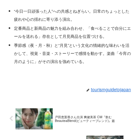
“今日一日頑張った人”への共感とねぎらい。日常のちょっとした
疲れや心の揺れに寄り添う演出。
定番商品と新商品の魅力を組み合わせ、「食べることで自分にエ
ールを送れる」存在として月見商品を位置づける。
季節感（夜・月・秋）と“月見”という文化の情緒的な味わいを活
かして、視覚・音楽・ストーリーで感情を動かす。楽曲「今宵の
月のように」がその演出を強めている。
tourismguidetojapan
戸田恵梨香さん出演 爽健美茶 CM『飲む
BeauteaBlend(ビューティーブレンド)』篇