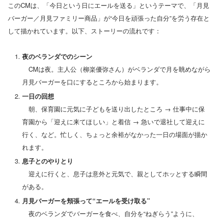
このCMは、「今日という日にエールを送る」というテーマで、「月見
バーガー／月見ファミリー商品」が“今日を頑張った自分”を労う存在と
して描かれています。以下、ストーリーの流れです：
夜のベランダでのシーン
CMは夜。主人公（柳楽優弥さん）がベランダで月を眺めながら
月見バーガーを口にするところから始まります。
一日の回想
朝、保育園に元気に子どもを送り出したところ → 仕事中に保
育園から「迎えに来てほしい」と着信 → 急いで退社して迎えに
行く、など。忙しく、ちょっと余裕がなかった一日の場面が描か
れます。
息子とのやりとり
迎えに行くと、息子は意外と元気で、親としてホッとする瞬間
がある。
月見バーガーを頬張って“エールを受け取る”
夜のベランダでバーガーを食べ、自分を“ねぎらう”ように、