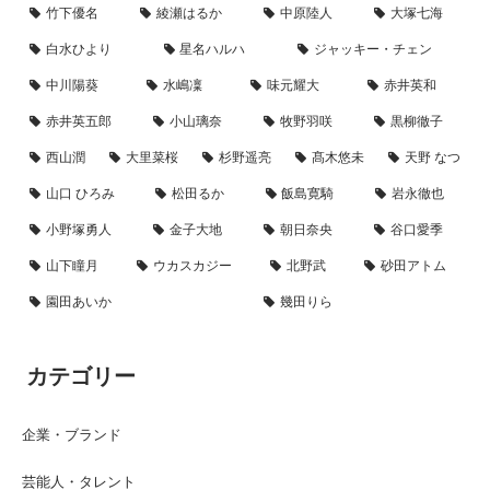
竹下優名
綾瀬はるか
中原陸人
大塚七海
白水ひより
星名ハルハ
ジャッキー・チェン
中川陽葵
水嶋凜
味元耀大
赤井英和
赤井英五郎
小山璃奈
牧野羽咲
黒柳徹子
西山潤
大里菜桜
杉野遥亮
髙木悠未
天野 なつ
山口 ひろみ
松田るか
飯島寛騎
岩永徹也
小野塚勇人
金子大地
朝日奈央
谷口愛季
山下瞳月
ウカスカジー
北野武
砂田アトム
園田あいか
幾田りら
カテゴリー
企業・ブランド
芸能人・タレント