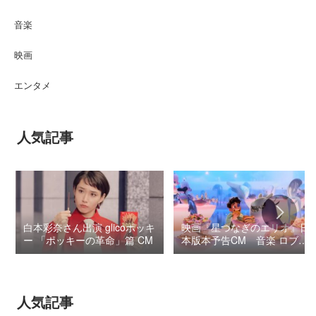
音楽
映画
エンタメ
人気記事
白本彩奈さん出演 glicoポッキ
映画『星つなぎのエリオ』日
ー 「ポッキーの革命」篇 CM
本版本予告CM 音楽 ロブ・
シモンセン /
BUMP OF CHICKEN 7/3“七
夕ジャパンプレミア”
人気記事