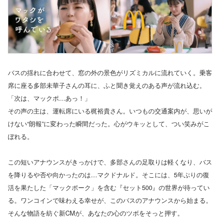
バスの揺れに合わせて、窓の外の景色がリズミカルに流れていく。乗客
席に座る多部未華子さんの耳に、ふと聞き覚えのある声が流れ込む。
「次は、マックポ…あっ！」
その声の主は、運転席にいる梶裕貴さん。いつもの交通案内が、思いが
けない“朗報”に変わった瞬間だった。心がウキッとして、つい笑みがこ
ぼれる。
この短いアナウンスがきっかけで、多部さんの足取りは軽くなり、バス
を降りるや否や向かったのは…マクドナルド。そこには、5年ぶりの復
活を果たした「マックポーク」を含む『セット500』の世界が待ってい
る。ワンコインで味わえる幸せが、このバスのアナウンスから始まる。
そんな物語を紡ぐ新CMが、あなたの心のツボをそっと押す。