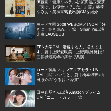
伊藤園「健康ミネラルむぎ茶 黒豆麦茶
『実は、お似合いでした。』篇」藤﨑
ゆみあ・笑福亭鶴瓶出演CMを紹介
モード学園 2026 WEBCM／TVCM「好
きに、突き進め。」篇｜Sihan Ye出演
楽曲:LAUSBUB
ZEN大学CM「活躍する人、増えてま
す」篇｜上野愛咲美・上野梨紗姉妹が
囲碁界最高峰の舞台で共演
ロート製薬 スキンアクアセラムUV
CM「肌にいいこと」篇｜橋本環奈×山
田涼介の“うるおい習慣”
田中真琴さん出演 Amazon プライム
CM「ニュー・カラー」篇