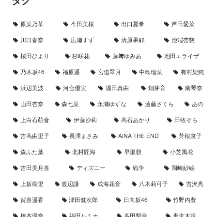
原菜乃華
今田美桜
出口夏希
芦田愛菜
川口春奈
広瀬すず
清原果耶
池端杏慈
桜田ひより
杉咲花
藤﨑ゆみあ
池田エライザ
乃木坂46
福原遥
宮迫翠月
中島瑠菜
有村架純
浜辺美波
河合優実
堀田真由
畑芽育
南琴奈
山田杏奈
森七菜
永瀬ゆずな
遠藤さくら
あの
上白石萌音
伊藤沙莉
髙石あかり
田牧そら
吉高由里子
長澤まさみ
AiNA THE END
芳根京子
森ふた葉
北村匠海
早瀬憩
小芝風花
吉田美月喜
ディズニー
戦争
岡崎紗絵
上坂樹里
渡辺謙
成海花音
八木莉可子
吉沢亮
賀喜遥香
津田健次郎
日向坂46
竹野内豊
橋本環奈
福田ルミカ
多田梨音
妻夫木聡