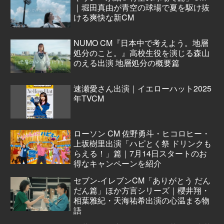
｜堀田真由が青空の球場で夏を駆け抜
ける爽快な新CM
NUMO CM『日本中で考えよう。地層
処分のこと。』高校生役を演じる森山
のえる出演 地層処分の概要篇
速瀬愛さん出演｜イエローハット2025
年TVCM
ローソン CM 佐野勇斗・ヒコロヒー・
上坂樹里出演「ハピとく祭 ドリンクも
らえる！」篇｜7月14日スタートのお
得なキャンペーンを紹介
セブン‐イレブンCM「ありがとう だん
だん篇」ほか方言シリーズ｜櫻井翔・
相葉雅紀・天海祐希出演の心温まる物
語