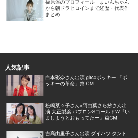
福原遥のプロフィール｜まいんちゃん
から朝ドラヒロインまで経歴・代表作
まとめ
人気記事
白本彩奈さん出演 glicoポッキー 「ポ
ッキーの革命」篇 CM
松嶋菜々子さん×阿由葉さら紗さん出
演 大正製薬 パブロンSゴールドW『い
ましようとおもってたー』篇CM
吉高由里子さん出演 ダイハツ タント