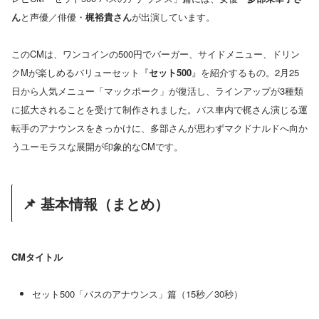
ん
と声優／俳優・
梶裕貴さん
が出演しています。
このCMは、ワンコインの500円でバーガー、サイドメニュー、ドリン
クMが楽しめるバリューセット『
セット500
』を紹介するもの。2月25
日から人気メニュー「マックポーク」が復活し、ラインアップが3種類
に拡大されることを受けて制作されました。バス車内で梶さん演じる運
転手のアナウンスをきっかけに、多部さんが思わずマクドナルドへ向か
うユーモラスな展開が印象的なCMです。
📌 基本情報（まとめ）
CMタイトル
セット500「バスのアナウンス」篇（15秒／30秒）