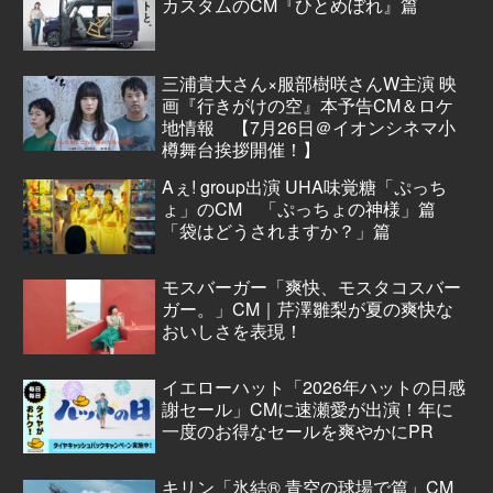
カスタムのCM『ひとめぼれ』篇
三浦貴大さん×服部樹咲さんW主演 映
画『行きがけの空』本予告CM＆ロケ
地情報 【7月26日＠イオンシネマ小
樽舞台挨拶開催！】
Aぇ! group出演 UHA味覚糖「ぷっち
ょ」のCM 「ぷっちょの神様」篇
「袋はどうされますか？」篇
モスバーガー「爽快、モスタコスバー
ガー。」CM｜芹澤雛梨が夏の爽快な
おいしさを表現！
イエローハット「2026年ハットの日感
謝セール」CMに速瀬愛が出演！年に
一度のお得なセールを爽やかにPR
キリン「氷結® 青空の球場で篇」CM