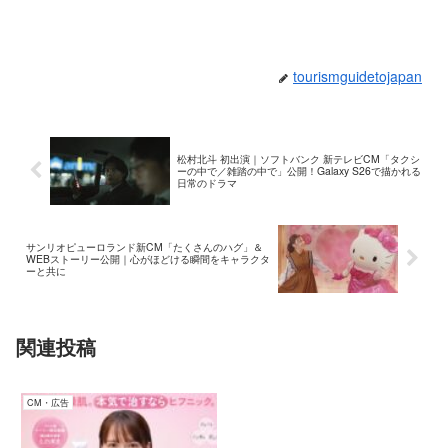
tourismguidetojapan
松村北斗 初出演｜ソフトバンク 新テレビCM「タクシ
ーの中で／雑踏の中で」公開！Galaxy S26で描かれる
日常のドラマ
サンリオピューロランド新CM「たくさんのハグ」＆
WEBストーリー公開｜心がほどける瞬間をキャラクタ
ーと共に
関連投稿
CM・広告