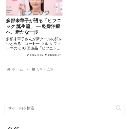
多部未華子が語る「ヒフニ
ック 誕生篇」 — 乾燥治療
へ、新たな一歩
多部未華子さんが新クールの顔を
つとめる、コーセー マルホ ファ
ーマの OTC 医薬品「ヒフニッ
ク」新 TV-CM「誕生篇」が2025
2025.10.05
2026.06.27
年9月26日より全国放送スター
ト。ヘパリン類似物質配合の乾燥
治療薬としての特徴、CMの演出
ホーム
CM・広告
ポイントを解説します。
タグ