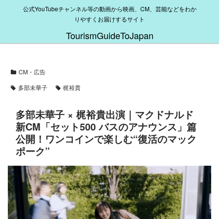
公式YouTubeチャンネル等の動画から映画、CM、芸能などをわか
りやすくお届けするサイト
TourismGuideToJapan
CM・広告
多部未華子
梶裕貴
多部未華子 × 梶裕貴出演｜マクドナルド
新CM「セット500 バスのアナウンス」篇
公開！ワンコインで楽しむ“復活のマック
ポーク”