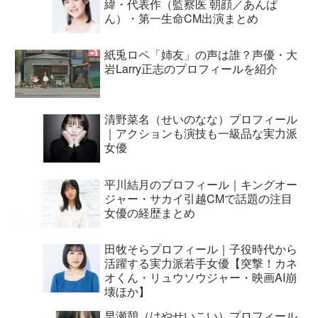
緯・代表作（監察医 朝顔／あんぱ
ん）・第一生命CM出演まとめ
紙兎ロペ「姉友」の声は誰？声優・大
岩Larry正志のプロフィールを紹介
清野菜名（せいのなな）プロフィール
｜アクションも演技も一級品な実力派
女優
平川結月のプロフィール｜キングオー
ジャー・サカイ引越CMで話題の注目
女優の経歴まとめ
田牧そらプロフィール｜子役時代から
活躍する実力派若手女優【突撃！カネ
オくん・リュウソウジャー・映画AI崩
壊ほか】
早瀬憩（はやせいこい）プロフィール