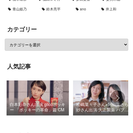
青山姫乃
鈴木亮平
ano
井上和
カテゴリー
人気記事
白本彩奈さん出演 glicoポッキ
松嶋菜々子さん×阿由葉さら
ー 「ポッキーの革命」篇 CM
紗さん出演 大正製薬 パブロ
ンSゴールドW『いましよう
とおもってたー』篇CM