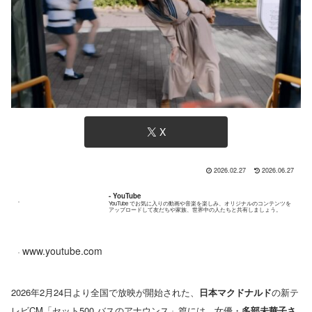
X
2026.02.27
2026.06.27
- YouTube
YouTube でお気に入りの動画や音楽を楽しみ、オリジナルのコンテンツを
アップロードして友だちや家族、世界中の人たちと共有しましょう。
www.youtube.com
2026年2月24日より全国で放映が開始された、
日本マクドナルド
の新テ
レビCM「セット500 バスのアナウンス」篇には、女優・
多部未華子さ