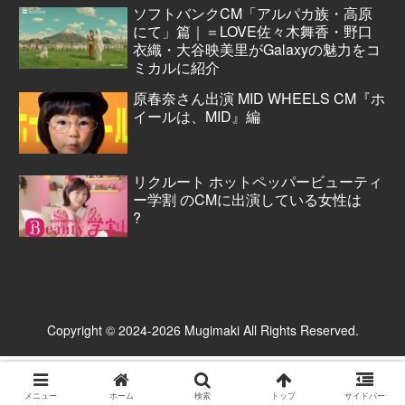
ソフトバンクCM「アルパカ族・高原
にて」篇｜＝LOVE佐々木舞香・野口
衣織・大谷映美里がGalaxyの魅力をコ
ミカルに紹介
原春奈さん出演 MID WHEELS CM『ホ
イールは、MID』編
リクルート ホットペッパービューティ
ー学割 のCMに出演している女性は
?
Copyright © 2024-2026 Mugimaki All Rights Reserved.
メニュー
ホーム
検索
トップ
サイドバー