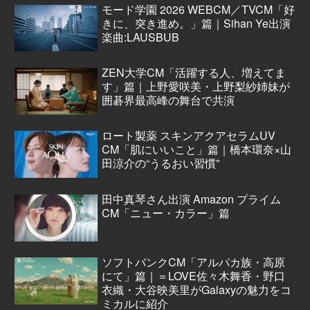
モード学園 2026 WEBCM／TVCM「好
きに、突き進め。」篇｜Sihan Ye出演
楽曲:LAUSBUB
ZEN大学CM「活躍する人、増えてま
す」篇｜上野愛咲美・上野梨紗姉妹が
囲碁界最高峰の舞台で共演
ロート製薬 スキンアクアセラムUV
CM「肌にいいこと」篇｜橋本環奈×山
田涼介の“うるおい習慣”
田中真琴さん出演 Amazon プライム
CM「ニュー・カラー」篇
ソフトバンクCM「アルパカ族・高原
にて」篇｜＝LOVE佐々木舞香・野口
衣織・大谷映美里がGalaxyの魅力をコ
ミカルに紹介