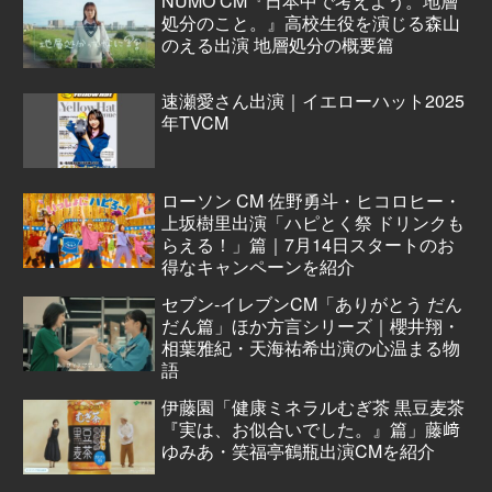
NUMO CM『日本中で考えよう。地層
処分のこと。』高校生役を演じる森山
のえる出演 地層処分の概要篇
速瀬愛さん出演｜イエローハット2025
年TVCM
ローソン CM 佐野勇斗・ヒコロヒー・
上坂樹里出演「ハピとく祭 ドリンクも
らえる！」篇｜7月14日スタートのお
得なキャンペーンを紹介
セブン‐イレブンCM「ありがとう だん
だん篇」ほか方言シリーズ｜櫻井翔・
相葉雅紀・天海祐希出演の心温まる物
語
伊藤園「健康ミネラルむぎ茶 黒豆麦茶
『実は、お似合いでした。』篇」藤﨑
ゆみあ・笑福亭鶴瓶出演CMを紹介