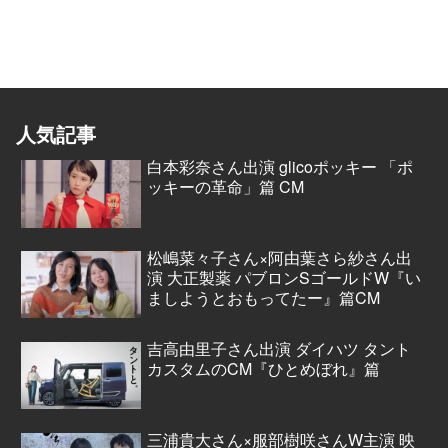
人気記事
白本彩奈さん出演 glicoポッキー 「ポ
ッキーの革命」篇 CM
松嶋菜々子さん×阿由葉さら紗さん出
演 大正製薬 パブロンSゴールドW『い
ましようとおもってたー』篇CM
吉高由里子さん出演 ダイハツ タント
カスタムのCM『ひとめぼれ』篇
三浦貴大さん×服部樹咲さんW主演 映