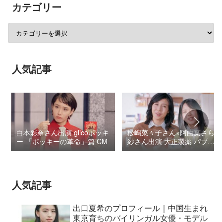
カテゴリー
人気記事
白本彩奈さん出演 glicoポッキ
松嶋菜々子さん×阿由葉さら
ー 「ポッキーの革命」篇 CM
紗さん出演 大正製薬 パブロ
ンSゴールドW『いましよう
とおもってたー』篇CM
人気記事
出口夏希のプロフィール｜中国生まれ
東京育ちのバイリンガル女優・モデル