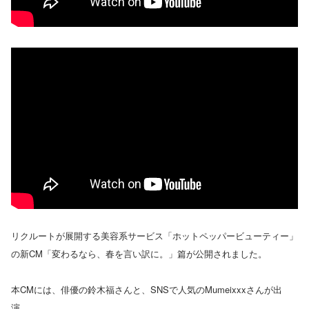
リクルートが展開する美容系サービス「ホットペッパービューティー」
の新CM「変わるなら、春を言い訳に。」篇が公開されました。
本CMには、俳優の鈴木福さんと、SNSで人気のMumeixxxさんが出
演。