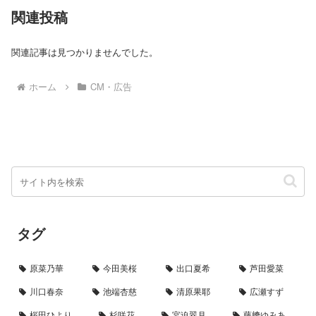
関連投稿
関連記事は見つかりませんでした。
ホーム
CM・広告
タグ
原菜乃華
今田美桜
出口夏希
芦田愛菜
川口春奈
池端杏慈
清原果耶
広瀬すず
桜田ひより
杉咲花
宮迫翠月
藤﨑ゆみあ