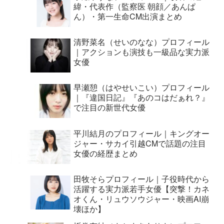
緯・代表作（監察医 朝顔／あんぱ
ん）・第一生命CM出演まとめ
清野菜名（せいのなな）プロフィール
｜アクションも演技も一級品な実力派
女優
早瀬憩（はやせいこい）プロフィール
｜『違国日記』『あのコはだぁれ？』
で注目の新世代女優
平川結月のプロフィール｜キングオー
ジャー・サカイ引越CMで話題の注目
女優の経歴まとめ
田牧そらプロフィール｜子役時代から
活躍する実力派若手女優【突撃！カネ
オくん・リュウソウジャー・映画AI崩
壊ほか】