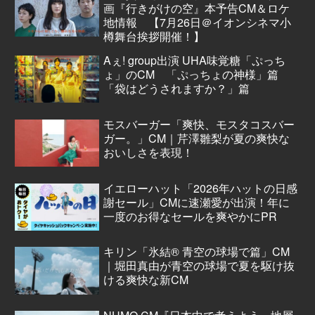
画『行きがけの空』本予告CM＆ロケ
地情報 【7月26日＠イオンシネマ小
樽舞台挨拶開催！】
Aぇ! group出演 UHA味覚糖「ぷっち
ょ」のCM 「ぷっちょの神様」篇
「袋はどうされますか？」篇
モスバーガー「爽快、モスタコスバー
ガー。」CM｜芹澤雛梨が夏の爽快な
おいしさを表現！
イエローハット「2026年ハットの日感
謝セール」CMに速瀬愛が出演！年に
一度のお得なセールを爽やかにPR
キリン「氷結® 青空の球場で篇」CM
｜堀田真由が青空の球場で夏を駆け抜
ける爽快な新CM