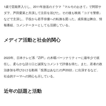
1歳で芸能界入りし、2011年放送のドラマ『マルモのおきて』で阿部サ
ダヲ、芦田愛菜と共演して注目を浴びた。その後も映画『コドモ警察』
などで主演し、子役から若手俳優への転換を図った。成長後は舞台、情
報番組、コメンテーターとしても活躍している。
メディア活動と社会的関心
2023年、日本テレビ系『ZIP!』の木曜パーソナリティーに最年少で就
任し、柔らかな語り口と誠実なコメントで評価を得た。また、若者の政
治参加を呼びかける動画「投票はあなたの声2022」に出演するなど、
社会的テーマへの関心も示している。
近年の話題と活動