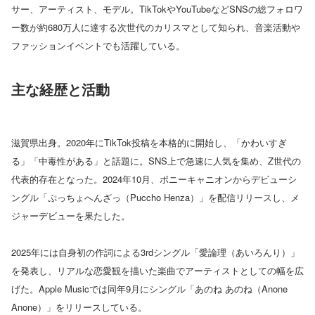
サー、アーティスト、モデル。TikTokやYouTubeなどSNSの総フォロワ
ー数が約680万人に達する次世代のカリスマとして知られ、音楽活動や
ファッションイベントでも活躍している。
主な経歴と活動
滋賀県出身。2020年にTikTok投稿を本格的に開始し、「かわいすぎ
る」「中毒性がある」と話題に。SNS上で急速に人気を集め、Z世代の
代表的存在となった。2024年10月、ポニーキャニオンからデビューシ
ングル「ぷっちょへんざっ（Puccho Henza）」を配信リリースし、メ
ジャーデビューを果たした。
2025年には自身初の作詞による3rdシングル「愛論理（あいろんり）」
を発表し、リアルな恋愛観を描いた楽曲でアーティストとしての幅を広
げた。Apple Musicでは同年9月にシングル「あのね あのね（Anone
Anone）」をリリースしている。