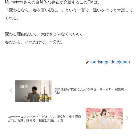
Mumeixxxさんの自然体な存在が交差するこのCMは、
「変わるなら、春を言い訳に。」という一言で、迷いをそっと肯定して
くれる。
変わる理由なんて、大げさじゃなくていい。
春だから。それだけで、十分だ。
tourismguidetojapan
柳楽優弥が“飲みごたえ”を体現！サッポロ＜超無糖＞
CM
コーセーコスメポート「ビオリス」新CM｜橋本環奈
が花から舞い降りる「秘密は花蜜。」篇