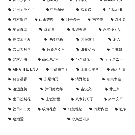
池田エライザ
中島瑠菜
福原遥
乃木坂46
有村架純
山田杏奈
河合優実
南琴奈
森七菜
堀田真由
畑芽育
浜辺美波
永瀬ゆずな
長澤まさみ
伊藤沙莉
芳根京子
あの
吉田美月喜
遠藤さくら
田牧そら
早瀬憩
北村匠海
髙石あかり
小芝風花
ディズニー
AiNA THE END
吉高由里子
上白石萌音
森ふた葉
賀喜遥香
永尾柚乃
清野菜名
妻夫木聡
渡辺直美
津田健次郎
吉沢亮
井上和
生田絵梨花
上坂樹里
八木莉可子
鈴木亮平
福田ルミカ
成海花音
相葉雅紀
竹野内豊
戦争
速瀬愛
小鳥遊可奈