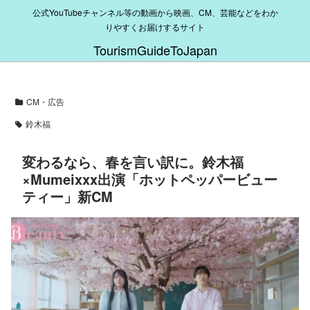
公式YouTubeチャンネル等の動画から映画、CM、芸能などをわか
りやすくお届けするサイト
TourismGuideToJapan
CM・広告
鈴木福
変わるなら、春を言い訳に。鈴木福
×Mumeixxx出演「ホットペッパービュー
ティー」新CM