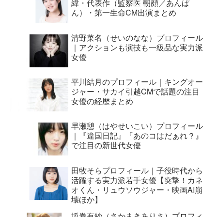
緯・代表作（監察医 朝顔／あんぱ
ん）・第一生命CM出演まとめ
清野菜名（せいのなな）プロフィール
｜アクションも演技も一級品な実力派
女優
平川結月のプロフィール｜キングオー
ジャー・サカイ引越CMで話題の注目
女優の経歴まとめ
早瀬憩（はやせいこい）プロフィール
｜『違国日記』『あのコはだぁれ？』
で注目の新世代女優
田牧そらプロフィール｜子役時代から
活躍する実力派若手女優【突撃！カネ
オくん・リュウソウジャー・映画AI崩
壊ほか】
坂巻有紗（さかまきありさ）プロフィ