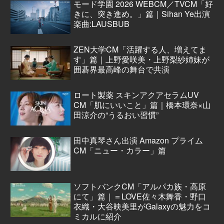
モード学園 2026 WEBCM／TVCM「好
きに、突き進め。」篇｜Sihan Ye出演
楽曲:LAUSBUB
ZEN大学CM「活躍する人、増えてま
す」篇｜上野愛咲美・上野梨紗姉妹が
囲碁界最高峰の舞台で共演
ロート製薬 スキンアクアセラムUV
CM「肌にいいこと」篇｜橋本環奈×山
田涼介の“うるおい習慣”
田中真琴さん出演 Amazon プライム
CM「ニュー・カラー」篇
ソフトバンクCM「アルパカ族・高原
にて」篇｜＝LOVE佐々木舞香・野口
衣織・大谷映美里がGalaxyの魅力をコ
ミカルに紹介