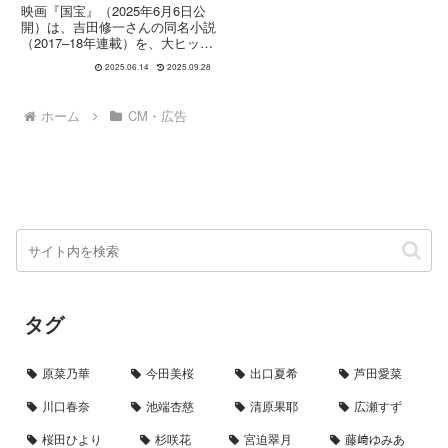
口 理さんが歌唱
映画『国宝』（2025年6月6日公
『Luminance』
開）は、吉田修一さんの同名小説
（2017–18年連載）を、大ヒット
監督・李相日さんが映画化した歌
2025.06.14
2025.09.28
舞伎を題材とする叙事詩です。脚
本は『サマー・ウォーズ』の奥寺
佐渡子さん、撮影はカンヌ受賞作
ホーム
CM・広告
手掛けたソフィアン・...
タグ
原菜乃華
今田美桜
出口夏希
芦田愛菜
川口春奈
池端杏慈
清原果耶
広瀬すず
桜田ひより
杉咲花
宮迫翠月
藤﨑ゆみあ