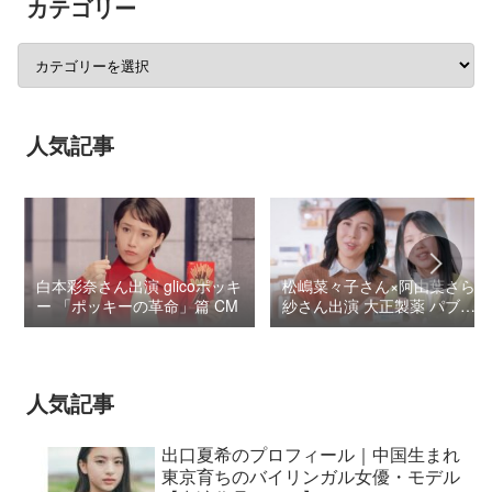
カテゴリー
人気記事
白本彩奈さん出演 glicoポッキ
松嶋菜々子さん×阿由葉さら
ー 「ポッキーの革命」篇 CM
紗さん出演 大正製薬 パブロ
ンSゴールドW『いましよう
とおもってたー』篇CM
人気記事
出口夏希のプロフィール｜中国生まれ
東京育ちのバイリンガル女優・モデル