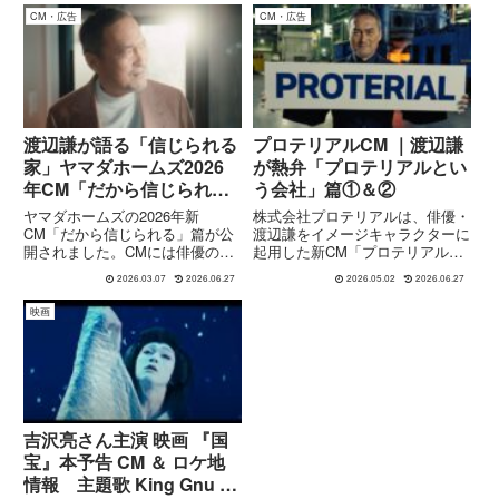
CM・広告
CM・広告
渡辺謙が語る「信じられる
プロテリアルCM ｜渡辺謙
家」ヤマダホームズ2026
が熱弁「プロテリアルとい
年CM「だから信じられ
う会社」篇①＆②
る」篇
ヤマダホームズの2026年新
株式会社プロテリアルは、俳優・
CM「だから信じられる」篇が公
渡辺謙をイメージキャラクターに
開されました。CMには俳優の渡
起用した新CM「プロテリアルと
辺謙さんが出演。住宅展示場を訪
いう会社」篇①②（15秒／30
2026.03.07
2026.06.27
2026.05.02
2026.06.27
れ、スマートハウスの快適性や機
秒）を2026年5月1日より放送開
能性を実際に体感する姿を通じ
始しました。本CMは、航空機や
映画
て、住まいの品質や信頼性を表現
エネルギー、EVなど幅広い分野
しています。本CMは、ヤマダホ
を支える“高機能材料メーカ...
ーム...
吉沢亮さん主演 映画 『国
宝』本予告 CM ＆ ロケ地
情報 主題歌 King Gnu 井