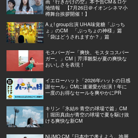
画『行きがけの空』本予告CM＆ロケ
地情報 【7月26日＠イオンシネマ小
樽舞台挨拶開催！】
Aぇ! group出演 UHA味覚糖「ぷっち
ょ」のCM 「ぷっちょの神様」篇
「袋はどうされますか？」篇
モスバーガー「爽快、モスタコスバー
ガー。」CM｜芹澤雛梨が夏の爽快な
おいしさを表現！
イエローハット「2026年ハットの日感
謝セール」CMに速瀬愛が出演！年に
一度のお得なセールを爽やかにPR
キリン「氷結® 青空の球場で篇」CM
｜堀田真由が青空の球場で夏を駆け抜
ける爽快な新CM
NUMO CM『日本中で考えよう。地層