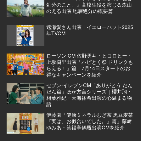
処分のこと。』高校生役を演じる森山
のえる出演 地層処分の概要篇
速瀬愛さん出演｜イエローハット2025
年TVCM
ローソン CM 佐野勇斗・ヒコロヒー・
上坂樹里出演「ハピとく祭 ドリンクも
らえる！」篇｜7月14日スタートのお
得なキャンペーンを紹介
セブン‐イレブンCM「ありがとう だん
だん篇」ほか方言シリーズ｜櫻井翔・
相葉雅紀・天海祐希出演の心温まる物
語
伊藤園「健康ミネラルむぎ茶 黒豆麦茶
『実は、お似合いでした。』篇」藤﨑
ゆみあ・笑福亭鶴瓶出演CMを紹介