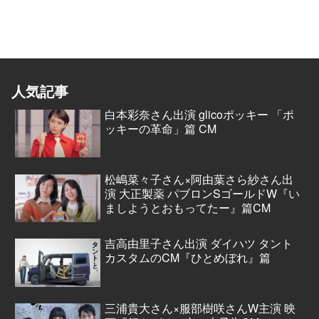
人気記事
白本彩奈さん出演 glicoポッキー 「ポ
ッキーの革命」篇 CM
松嶋菜々子さん×阿由葉さら紗さん出
演 大正製薬 パブロンSゴールドW『い
ましようとおもってたー』篇CM
吉高由里子さん出演 ダイハツ タント
カスタムのCM『ひとめぼれ』篇
三浦貴大さん×服部樹咲さんW主演 映