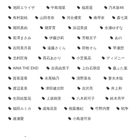
池田エライザ
中島瑠菜
福原遥
乃木坂46
有村架純
山田杏奈
河合優実
南琴奈
森七菜
堀田真由
畑芽育
浜辺美波
永瀬ゆずな
長澤まさみ
伊藤沙莉
芳根京子
あの
吉田美月喜
遠藤さくら
田牧そら
早瀬憩
北村匠海
髙石あかり
小芝風花
ディズニー
AiNA THE END
吉高由里子
上白石萌音
森ふた葉
賀喜遥香
永尾柚乃
清野菜名
妻夫木聡
渡辺直美
津田健次郎
吉沢亮
井上和
生田絵梨花
上坂樹里
八木莉可子
鈴木亮平
福田ルミカ
成海花音
相葉雅紀
竹野内豊
戦争
速瀬愛
小鳥遊可奈