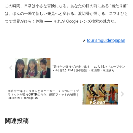
この瞬間、日常は小さな冒険になる。あなたの目の前にある “当たり前”
は、ほんの一瞬で新しい発見へと変わる。渡辺謙が届ける、スマホひと
つで世界がひらく体験 —— それが Google レンズ検索の魅力だ。
tourismguidetojapan
“届けたい気持ち”が走り出す —au U18バリュープラン
× 今日好き CM｜多田梨音・永瀬碧・永瀬さら
商店街で弾けるリズムとスニーカー。チョコレートプ
ラネットが歌うORTRのうた、瞬間フィットの秘密｜
ORiental TRaffic新CM
関連投稿