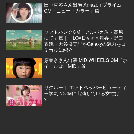
田中真琴さん出演 Amazon プライム
CM「ニュー・カラー」篇
ソフトバンクCM「アルパカ族・高原
にて」篇｜＝LOVE佐々木舞香・野口
衣織・大谷映美里がGalaxyの魅力をコ
ミカルに紹介
原春奈さん出演 MID WHEELS CM『ホ
イールは、MID』編
リクルート ホットペッパービューティ
ー学割 のCMに出演している女性は
?