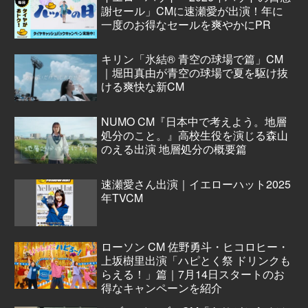
謝セール」CMに速瀬愛が出演！年に
一度のお得なセールを爽やかにPR
キリン「氷結® 青空の球場で篇」CM
｜堀田真由が青空の球場で夏を駆け抜
ける爽快な新CM
NUMO CM『日本中で考えよう。地層
処分のこと。』高校生役を演じる森山
のえる出演 地層処分の概要篇
速瀬愛さん出演｜イエローハット2025
年TVCM
ローソン CM 佐野勇斗・ヒコロヒー・
上坂樹里出演「ハピとく祭 ドリンクも
らえる！」篇｜7月14日スタートのお
得なキャンペーンを紹介