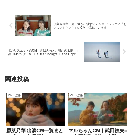
伊藤万理華・見上愛が出演するカンロ ピュレグミ「お
いしいトキメキ」のCMで流れている曲
ポカリスエットのCM「君はきっと、誰かの太陽。」
篇 CMソング STUTS feat. Kohjiya, Hana Hope
関連投稿
CM・広告
CM・広告
原菜乃華 出演CM一覧まと
マルちゃんCM｜武田鉄矢×