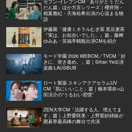
セブン‐イレブンCM「ありがとう だん
だん篇」ほか方言シリーズ｜櫻井翔・
相葉雅紀・天海祐希出演の心温まる物
語
伊藤園「健康ミネラルむぎ茶 黒豆麦茶
『実は、お似合いでした。』篇」藤﨑
ゆみあ・笑福亭鶴瓶出演CMを紹介
モード学園 2026 WEBCM／TVCM「好
きに、突き進め。」篇｜Sihan Ye出演
楽曲:LAUSBUB
ロート製薬 スキンアクアセラムUV
CM「肌にいいこと」篇｜橋本環奈×山
田涼介の“うるおい習慣”
ZEN大学CM「活躍する人、増えてま
す」篇｜上野愛咲美・上野梨紗姉妹が
囲碁界最高峰の舞台で共演