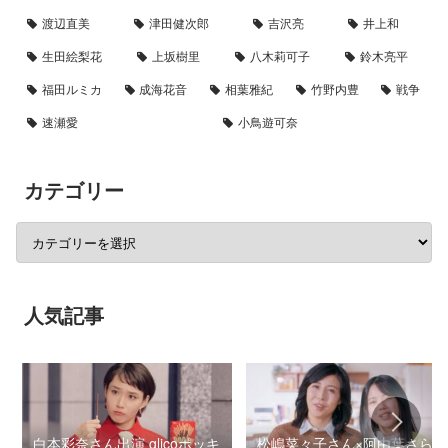
渡辺直美
津田健次郎
吉沢亮
井上和
生田絵梨花
上坂樹里
八木莉可子
鈴木亮平
福田ルミカ
成海花音
相葉雅紀
竹野内豊
戦争
速瀬愛
小鳥遊可奈
カテゴリー
人気記事
白本彩奈さん出演 glicoポッキ
松嶋菜々子さん×阿由葉さら