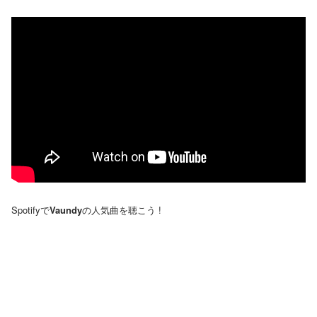
Spotifyで
Vaundy
の人気曲を聴こう !