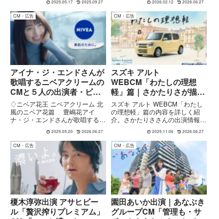
2025.05.17
2025.09.27
2026.02.12
2026.06.27
す。SpotifyでKing Gnuの人気曲
した。今回の映像では、俳優の畑
を今ふたたび聴こう !公開プレイ
芽育さんと錫木うりさんが出演。
CM・広告
CM・広告
リスト This is King Gn...
こどもの国線のラッピング電車
「うしでんしゃ」を舞台に、東
急...
アイナ・ジ・エンドさんが
スズキ アルト
歌唱するニベアクリームの
WEBCM「わたしの理想
CMと５人の出演者・ビー
軽」篇｜さかたりさが描
トルズとニベアの意外な関
く“私らしい理想の軽”
♢ニベア花王 ニベアクリーム 北
スズキ アルト WEBCM「わたし
係とは
風のニベア花篇 豊嶋花アイ
の理想軽」篇の内容を詳しく紹
ナ・ジ・エンドさんが歌唱する
介。さかたりささんの出演情報や
「風とくちづけと」が使用されて
ストーリー、燃費・運転しやす
2025.05.20
2026.06.27
2025.11.06
2026.06.27
いるニベアブランドの 新CMが
さ・安全性を描く各バージョン、
2024年9月から放送されていま
CMソング（ボーカル・ヨウ参
CM・広告
CM・広告
す。♢風とくちづけと アイナ・
加）までまとめました。
ジ・エンドさん公式チャンネル
よ...
榎木淳弥出演 アサヒビー
園田あいか出演｜あなぶき
ル「贅沢搾りプレミアム」
グループCM「管理も・サ