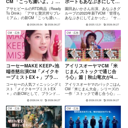
CM 「こっち濃いよ。」篇
ポートもあなぶきにしてよ
｜果実の濃さを直球で伝え
かった」篇
アサヒビールのRTD商品（Ready
園田あいかさん出演、あなぶきグ
る
To Drink）「アサヒ贅沢搾りプレ
ループの2023年新TVCM「管理も
ミアム」の新CM「こっち濃い
あなぶきにしてよかった」「サポ
よ。」篇は、果汁の濃厚さをシン
ートもあなぶきにしてよかった」
2026.05.04
2026.06.27
2025.12.21
2026.06.27
プルかつ印象的なコピーで表現し
篇を紹介。
た作品です。出演には声優の榎木
CM・広告
CM・広告
淳弥さんが起用されており、落ち
着いた語り口で商...
コーセーMAKE KEEP×池
アイリスオーヤマCM「米
端杏慈出演CM「メイクキ
じまん ストックで通じ合
ープミストEX＋」ブラン
う心」篇｜秋山竜次が4役
ドムービーほか全3篇｜
で魅せる
コーセーの人気フィニッシングミ
アイリスオーヤマのパックごはん
1mmも崩さない美しさの
スト「メイクキープミストEX
CM「米じまん大会」シリーズの
＋」の新CMとして、ブランドム
一作「ストックで通じ合う心」篇
秘密とは 楽曲:スーパー
ービーを含む全3篇が公開されて
は、秋山竜次が多彩なキャラクタ
登山部 「ハイライト」
2026.04.12
2026.06.27
2026.03.28
2026.06.27
います。本CMには、モデル・女
ーに扮し、“お米愛”をユーモラス
優の池端杏慈さんが出演。ミスト
に表現した作品です。舞台は、米
CM・広告
CM・広告
をひと吹きするだけでメイク崩れ
好きだけが集まるユニークな歌唱
を防ぐという商品の特徴を、テン
大会「米じまん大会」。本CM...
ポ...