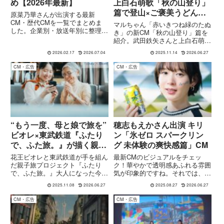
め【2026年最新】
上白石萌歌「秋の山登り」
篇で登山×ご褒美うどん＆
原菜乃華さんが出演する最新
そば
CM・歴代CMを一覧でまとめま
マルちゃん「赤いきつね緑のたぬ
した。企業別・放送年別に整理
き」の新CM「秋の山登り」篇を
し、過去の出演作品も含めて随時
紹介。武田鉄矢さんと上白石萌歌
更新します。原菜乃華さんのCM
さんが紅葉の山道を登り、頂上前
情報をまとめて知りたい方はぜひ
2026.02.17
2026.07.04
2025.11.14
2026.06.27
で熱々のカップ麺を味わう“登山
参考にしてください。※本記事は
ご褒美”。
CM・広告
CM・広告
随時更新しています。新たな出演
CMが...
“もう一度、母と娘で旅を”
穂志もえかさん出演 キリ
ビオレ×東武鉄道『ふたり
ン「氷ゼロ スパークリン
で、ふた旅。』が描く親子
グ 未体験の爽快感篇」CM
旅
花王ビオレと東武鉄道が手を組ん
最新CMのビジュアルをチェッ
だ親子旅プロジェクト『ふたり
ク！華やかで透明感あふれる雰囲
で、ふた旅。』大人になった今だ
気が印象的ですね。それでは、キ
からこそ、「また一緒に出かけた
リン「氷ゼロ スパークリング 未
2025.11.08
2026.06.27
2025.08.27
2026.06.27
い」と思う母と娘、あるいは親子
体験の爽快感篇」CMの詳しい内
のために企画されたキャンペーン
容をお伝えします。CMハイライ
CM・広告
CM・広告
の背景・内容・広告展開を解説し
トCM概要とキャスト商品名：
ます。
「キリン 氷ゼロ スパークリン
グ...