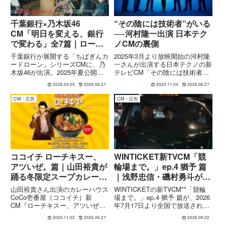
千葉銀行×乃木坂46
“その陰には技術者”がいる
CM「明日を変える、銀行
──河村隆一出演 日本テク
で変わる」全7篇｜ロード
ノCMの裏側
バイクで通勤篇 五百城茉
千葉銀行が展開する「ちばぎんカ
2025年3月より放映開始の河村隆
央ほか人気メンバー出演
ードローン」シリーズCMに、乃
一さんが出演する日本テクノの新
木坂46が出演。2025年夏公開の
テレビCM「その陰には技術者」
本シリーズは、「明日を変える、
篇（15秒A・B）を紹介。河村さ
2026.04.05
2026.06.27
2025.11.04
2026.06.27
銀行で変わる」をテーマに、ロー
んが電気を支える技術者の姿に迫
ドバイク通勤や夢への挑戦など、
り、“目に見えない電気の安全”を
CM・広告
CM・広告
日常の中の前向きな変化を描いた
語る15秒A/Bバージョンの構成・
全7篇で構成されています。...
狙いを紐解きます。
ココイチ ローチキスー、
WINTICKET新TVCM「競
アツいぜ。篇｜山田裕貴が
輪場まで。」ep.4 猶予 篇
踊る冬限定スープカレー登
｜浅野忠信・磯村勇斗が描
場！
く“立ち止まる勇気”とは
山田裕貴さん出演のカレーハウス
WINTICKETの新TVCM**「競輪
CoCo壱番屋（ココイチ）新
場まで。」ep.4 猶予 篇が、2026
CM『ローチキスー、アツいぜ。
年7月17日より全国で放送されて
篇』が11月1日から全国放送開
います。本作にはタクシードライ
2025.11.02
2026.06.27
2026.08.02
始。冬限定「ローストチキンスー
バー役の浅野忠信さんと、乗客役