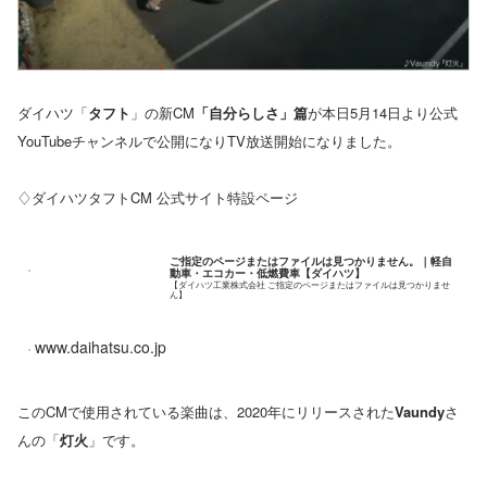
ダイハツ「
タフト
」の新CM
「自分らしさ」篇
が本日5月14日より公式
YouTubeチャンネルで公開になりTV放送開始になりました。
♢ダイハツタフトCM 公式サイト特設ページ
ご指定のページまたはファイルは見つかりません。｜軽自
動車・エコカー・低燃費車【ダイハツ】
【ダイハツ工業株式会社 ご指定のページまたはファイルは見つかりませ
ん】
www.daihatsu.co.jp
このCMで使用されている楽曲は、2020年にリリースされた
Vaundy
さ
んの「
灯火
」です。