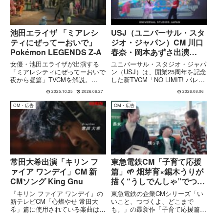
池田エライザ 「ミアレシ
USJ（ユニバーサル・スタ
ティにぜってーおいで」
ジオ・ジャパン）CM 川口
Pokémon LEGENDS Z‑A
春奈・岡本あずさ出演
「NO LIMIT! パレード ～
女優・池田エライザが出演する
ユニバーサル・スタジオ・ジャパ
Discover U!!!バージョン
「ミアレシティにぜってーおいで
ン（USJ）は、開業25周年を記念
夜から昼篇」TVCMを解説。
した新TVCM「NO LIMIT! パレー
～」25周年の祭りが開幕！
『Pokémon LEGENDS Z-A』の
ド ～Discover U!!!バージョン
2025.10.25
2026.06.27
2026.08.06
舞台“ミアレシティ”で展開される
～」篇を2026年6月29日より放送
夜→昼の演出が映し出すゲームの
開始しました。CMには川口春奈
CM・広告
CM・広告
世界観と、CMが訴えかけるメッ
さんと岡本あずささんが出演...
セージ。
常田大希出演「キリン フ
東急電鉄CM「子育て応援
ァイア ワンデイ」CM 新
篇」🌱 畑芽育×錫木うりが
CMソング King Gnu
描く“うしでんしゃ”でつな
がる日常
『キリン ファイア ワンデイ』の
東急電鉄の企業CMシリーズ「い
新テレビCM「心燃やせ 常田大
いこと、つづくよ、どこまで
希」篇に使用されている楽曲は
も。」の最新作「子育て応援篇」
King Gnuの代表曲「飛行艇」で
が2026年2月12日から公開されま