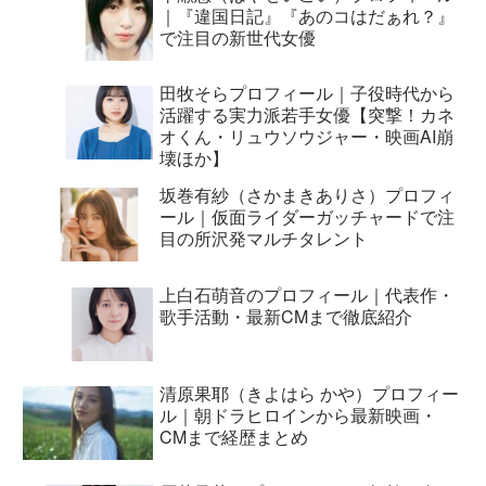
｜『違国日記』『あのコはだぁれ？』
で注目の新世代女優
田牧そらプロフィール｜子役時代から
活躍する実力派若手女優【突撃！カネ
オくん・リュウソウジャー・映画AI崩
壊ほか】
坂巻有紗（さかまきありさ）プロフィ
ール｜仮面ライダーガッチャードで注
目の所沢発マルチタレント
上白石萌音のプロフィール｜代表作・
歌手活動・最新CMまで徹底紹介
清原果耶（きよはら かや）プロフィー
ル｜朝ドラヒロインから最新映画・
CMまで経歴まとめ