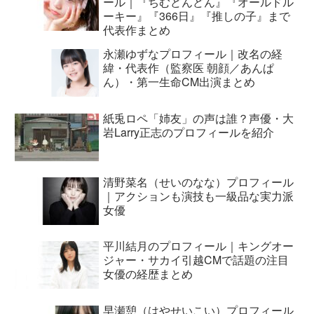
ール｜『ちむどんどん』『オールドル
ーキー』『366日』『推しの子』まで
代表作まとめ
永瀬ゆずなプロフィール｜改名の経
緯・代表作（監察医 朝顔／あんぱ
ん）・第一生命CM出演まとめ
紙兎ロペ「姉友」の声は誰？声優・大
岩Larry正志のプロフィールを紹介
清野菜名（せいのなな）プロフィール
｜アクションも演技も一級品な実力派
女優
平川結月のプロフィール｜キングオー
ジャー・サカイ引越CMで話題の注目
女優の経歴まとめ
早瀬憩（はやせいこい）プロフィール