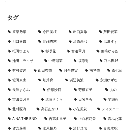
タグ
原菜乃華
今田美桜
出口夏希
芦田愛菜
川口春奈
池端杏慈
清原果耶
広瀬すず
桜田ひより
杉咲花
宮迫翠月
藤﨑ゆみあ
池田エライザ
中島瑠菜
福原遥
乃木坂46
有村架純
山田杏奈
河合優実
南琴奈
森七菜
堀田真由
畑芽育
浜辺美波
永瀬ゆずな
長澤まさみ
伊藤沙莉
芳根京子
あの
吉田美月喜
遠藤さくら
田牧そら
早瀬憩
北村匠海
髙石あかり
小芝風花
ディズニー
AiNA THE END
吉高由里子
上白石萌音
森ふた葉
賀喜遥香
永尾柚乃
清野菜名
妻夫木聡