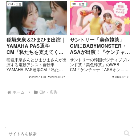
プカレー」を軽快なダンスととも
の磯村勇斗さん**が出演。タクシ
CM・広告
CM・広告
に“ロー・チキ・スー”という新愛
ー車内を舞台に、競輪と人生を重
称でアピール。
ね合わ...
稲垣来泉＆ひまひま出演｜
サントリー「美色韓茶」
YAMAHA PAS通学
CMにBABYMONSTER・
CM「私たちを支えてくれ
ASAが出演！『ケンチャ
る存在」篇
ナ！ASAオンニ』篇の魅力
稲垣来泉さんとひまひまさんが出
サントリーの韓国ポジティブブレ
を紹介
演する電動アシスト自転車
ンド茶「美色韓茶」のWEB
YAMAHA PAS通学CM「私たち
CM『ケンチャナ！ASAオンニ』
を支えてくれる存在」篇の内容や
篇が公開されました。出演してい
2025.11.20
2026.06.27
2026.07.12
放映時期、通学向けモデルPAS
るのは、K-POPガールズグルー
ULU・PAS RINの特徴まで詳しく
プ BABYMONSTER の ASA（ア
紹介します。
サ） さん。韓国語で「大丈夫」
ホーム
CM・広告
を意味する「ケン...