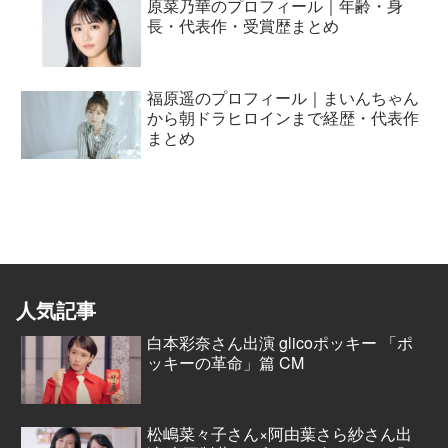
原菜乃華のプロフィール｜年齢・身
長・代表作・受賞歴まとめ
福原遥のプロフィール｜まいんちゃん
から朝ドラヒロインまで経歴・代表作
まとめ
人気記事
白本彩奈さん出演 glicoポッキー 「ポ
ッキーの革命」篇 CM
松嶋菜々子さん×阿由葉さら紗さん出