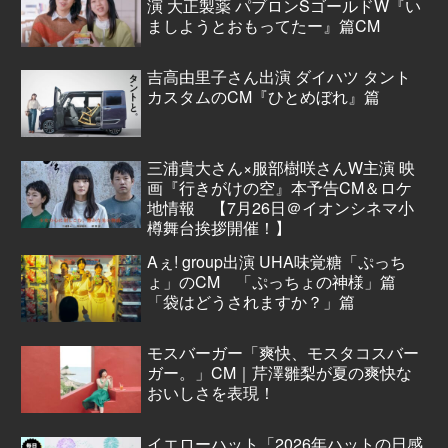
演 大正製薬 パブロンSゴールドW『い
ましようとおもってたー』篇CM
吉高由里子さん出演 ダイハツ タント
カスタムのCM『ひとめぼれ』篇
三浦貴大さん×服部樹咲さんW主演 映
画『行きがけの空』本予告CM＆ロケ
地情報 【7月26日＠イオンシネマ小
樽舞台挨拶開催！】
Aぇ! group出演 UHA味覚糖「ぷっち
ょ」のCM 「ぷっちょの神様」篇
「袋はどうされますか？」篇
モスバーガー「爽快、モスタコスバー
ガー。」CM｜芹澤雛梨が夏の爽快な
おいしさを表現！
イエローハット「2026年ハットの日感