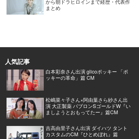
から朝ドラヒロインまで経歴・代表作
まとめ
人気記事
白本彩奈さん出演 glicoポッキー 「ポ
ッキーの革命」篇 CM
松嶋菜々子さん×阿由葉さら紗さん出
演 大正製薬 パブロンSゴールドW『い
ましようとおもってたー』篇CM
吉高由里子さん出演 ダイハツ タント
カスタムのCM『ひとめぼれ』篇