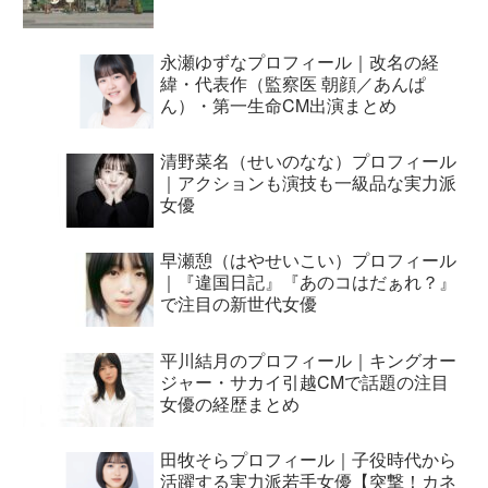
永瀬ゆずなプロフィール｜改名の経
緯・代表作（監察医 朝顔／あんぱ
ん）・第一生命CM出演まとめ
清野菜名（せいのなな）プロフィール
｜アクションも演技も一級品な実力派
女優
早瀬憩（はやせいこい）プロフィール
｜『違国日記』『あのコはだぁれ？』
で注目の新世代女優
平川結月のプロフィール｜キングオー
ジャー・サカイ引越CMで話題の注目
女優の経歴まとめ
田牧そらプロフィール｜子役時代から
活躍する実力派若手女優【突撃！カネ