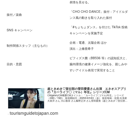
表情を見せる。
「CHO CHO DANCE」振付：アイドルダ
振付／楽曲
ンス風の動きを取り入れた振付
「#ちょちょダンス」を付けた TikTok 投稿
SNS キャンペーン
キャンペーンを実施予定
企画：電通、太陽企画 ほか
制作関係スタッフ（主なもの）
演出：上條亜希子
ビフィズス菌（BB536 等）の認知拡大と、
目的・意図
腸内環境の健康イメージ強化を、親しみや
すいアイドル表現で実現すること
超ときめき♡宣伝部の菅田愛貴さん出演 エネオスアプリ
の『カーライフ〇（マル）年生』シリーズCM
CMgalleryCM概要CMタイトル：「カーライフ〇(マル)年生」シリーズ
（30秒／15秒） 放送開始日：2025年8月8日（金） 放送地域：全国 出演者
大泉洋 さん 川口春奈 さん蝶野正洋 さん菅田愛貴（超ときめき♡宣伝部）
さんCMで訴...
tourismguidetojapan.com