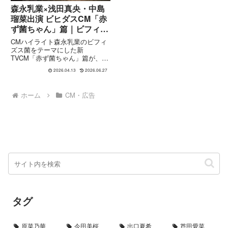
森永乳業×浅田真央・中島
瑠菜出演 ビヒダスCM「赤
ず菌ちゃん」篇｜ビフィズ
ス菌の魅力
CMハイライト森永乳業のビフィ
ズス菌をテーマにした新
TVCM「赤ず菌ちゃん」篇が、
2026年4月13日より全国で放映開
2026.04.13
2026.06.27
始されました。本CMには、ビフ
ィズス菌研究員役として浅田真央
さん、赤ず菌ちゃん役として中島
ホーム
CM・広告
瑠菜さんが出演。さらに、お笑い
ト...
タグ
原菜乃華
今田美桜
出口夏希
芦田愛菜