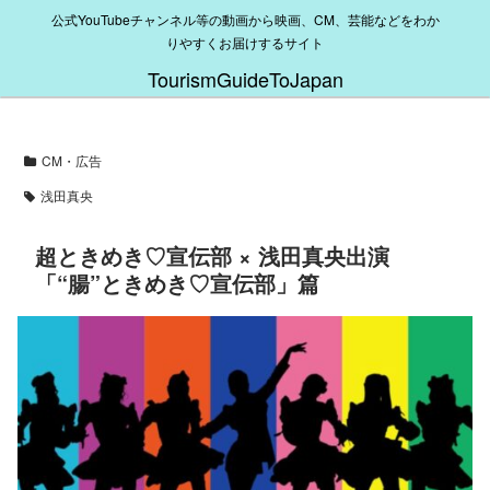
公式YouTubeチャンネル等の動画から映画、CM、芸能などをわか
りやすくお届けするサイト
TourismGuideToJapan
CM・広告
浅田真央
超ときめき♡宣伝部 × 浅田真央出演
「“腸”ときめき♡宣伝部」篇