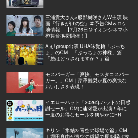
三浦貴大さん×服部樹咲さんW主演 映
画『行きがけの空』本予告CM＆ロケ
地情報 【7月26日＠イオンシネマ小
樽舞台挨拶開催！】
Aぇ! group出演 UHA味覚糖「ぷっち
ょ」のCM 「ぷっちょの神様」篇
「袋はどうされますか？」篇
モスバーガー「爽快、モスタコスバー
ガー。」CM｜芹澤雛梨が夏の爽快な
おいしさを表現！
イエローハット「2026年ハットの日感
謝セール」CMに速瀬愛が出演！年に
一度のお得なセールを爽やかにPR
キリン「氷結® 青空の球場で篇」CM
｜堀田真由が青空の球場で夏を駆け抜