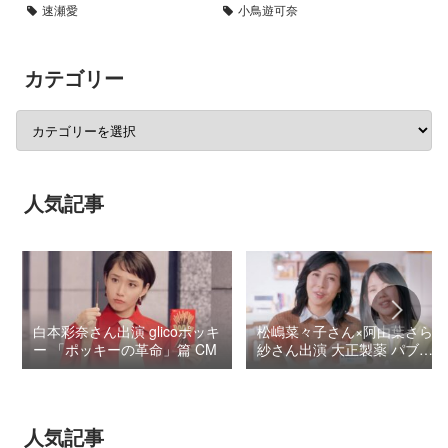
速瀬愛
小鳥遊可奈
カテゴリー
人気記事
白本彩奈さん出演 glicoポッキ
松嶋菜々子さん×阿由葉さら
ー 「ポッキーの革命」篇 CM
紗さん出演 大正製薬 パブロ
ンSゴールドW『いましよう
とおもってたー』篇CM
人気記事