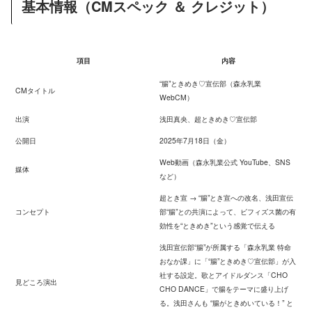
基本情報（CMスペック ＆ クレジット）
項目
内容
“腸”ときめき♡宣伝部（森永乳業
CMタイトル
WebCM）
出演
浅田真央、超ときめき♡宣伝部
公開日
2025年7月18日（金）
Web動画（森永乳業公式 YouTube、SNS
媒体
など）
超とき宣 → “腸”とき宣への改名、浅田宣伝
コンセプト
部“腸”との共演によって、ビフィズス菌の有
効性を“ときめき”という感覚で伝える
浅田宣伝部“腸”が所属する「森永乳業 特命
おなか課」に「“腸”ときめき♡宣伝部」が入
社する設定。歌とアイドルダンス「CHO
見どころ演出
CHO DANCE」で腸をテーマに盛り上げ
る。浅田さんも “腸がときめいている！” と