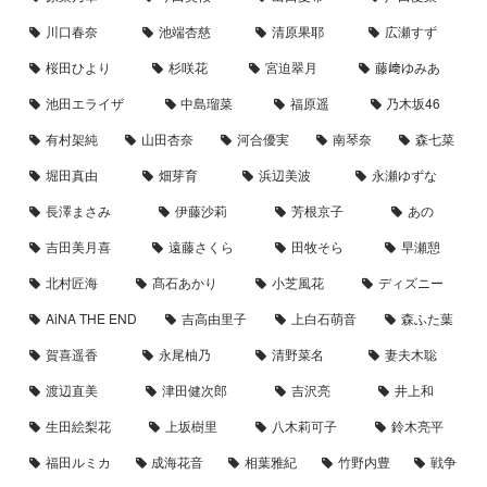
川口春奈
池端杏慈
清原果耶
広瀬すず
桜田ひより
杉咲花
宮迫翠月
藤﨑ゆみあ
池田エライザ
中島瑠菜
福原遥
乃木坂46
有村架純
山田杏奈
河合優実
南琴奈
森七菜
堀田真由
畑芽育
浜辺美波
永瀬ゆずな
長澤まさみ
伊藤沙莉
芳根京子
あの
吉田美月喜
遠藤さくら
田牧そら
早瀬憩
北村匠海
髙石あかり
小芝風花
ディズニー
AiNA THE END
吉高由里子
上白石萌音
森ふた葉
賀喜遥香
永尾柚乃
清野菜名
妻夫木聡
渡辺直美
津田健次郎
吉沢亮
井上和
生田絵梨花
上坂樹里
八木莉可子
鈴木亮平
福田ルミカ
成海花音
相葉雅紀
竹野内豊
戦争