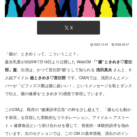
X
2025.10.04
2026.06.27
「腸が、ときめくって、こういうこと？」
森永乳業が2025年7月18日より公開した WebCM
「“腸”ときめき♡宣伝
部」篇
。出演は、かつて宣伝部“腸”として知られる
浅田真央
さんと、6
人組アイドル
超ときめき♡宣伝部
です。CM内では、浅田さんとメン
バーが「ビフィズス菌は腸に超いい！」というメッセージを歌とダンス
で伝え、腸の健康を“ときめき”の感覚で表現しています。
このCMは、既存の “健康訴求広告” の枠を少し超えて、「腸も心も動か
す表現」を目指した実験的なコラボレーション。アイドル × アスリー
ト × 健康食品という掛け合わせを通じて、視覚的・体験的訴求を強め
ています。次のセクションでは、この CM の基本情報、演出のポイン