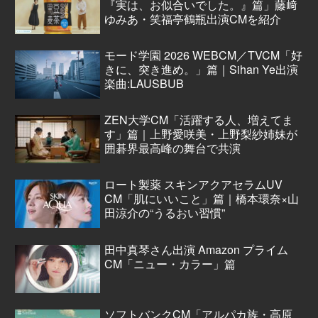
『実は、お似合いでした。』篇」藤﨑
ゆみあ・笑福亭鶴瓶出演CMを紹介
モード学園 2026 WEBCM／TVCM「好
きに、突き進め。」篇｜Sihan Ye出演
楽曲:LAUSBUB
ZEN大学CM「活躍する人、増えてま
す」篇｜上野愛咲美・上野梨紗姉妹が
囲碁界最高峰の舞台で共演
ロート製薬 スキンアクアセラムUV
CM「肌にいいこと」篇｜橋本環奈×山
田涼介の“うるおい習慣”
田中真琴さん出演 Amazon プライム
CM「ニュー・カラー」篇
ソフトバンクCM「アルパカ族・高原