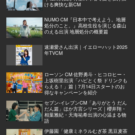
ける爽快な新CM
NUMO CM『日本中で考えよう。地層
処分のこと。』高校生役を演じる森山
のえる出演 地層処分の概要篇
速瀬愛さん出演｜イエローハット2025
年TVCM
ローソン CM 佐野勇斗・ヒコロヒー・
上坂樹里出演「ハピとく祭 ドリンクも
らえる！」篇｜7月14日スタートのお
得なキャンペーンを紹介
セブン‐イレブンCM「ありがとう だん
だん篇」ほか方言シリーズ｜櫻井翔・
相葉雅紀・天海祐希出演の心温まる物
語
伊藤園「健康ミネラルむぎ茶 黒豆麦茶