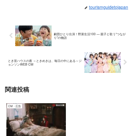
tourismguidetojapan
劇団ひとり出演！野菜生活100 — 親子と歌う“つなが
り”の物語
とき宣ハウスの夜 ～ときめきは、毎日の中にある～ジ
ョンソンWEB CM
関連投稿
CM・広告