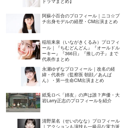
ドラマまとめ】
阿蘇小百合のプロフィール｜ニコ☆プ
チ出身モデルの経歴・CM出演まとめ
稲垣来泉（いながきくるみ）プロフィ
ール｜『ちむどんどん』『オールドル
ーキー』『366日』『推しの子』まで
代表作まとめ
永瀬ゆずなプロフィール｜改名の経
緯・代表作（監察医 朝顔／あんぱ
ん）・第一生命CM出演まとめ
紙兎ロペ「姉友」の声は誰？声優・大
岩Larry正志のプロフィールを紹介
清野菜名（せいのなな）プロフィール
｜アクションも演技も一級品な実力派