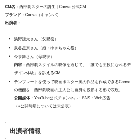
CM名
：西部劇スターの誕生 | Canva 公式CM
ブランド
：Canva（キャンバ）
出演者
：
浜野謙太さん（父親役）
泉谷星奈さん（娘・ゆきちゃん役）
今泉舞さん（母親役）
内容
：西部劇スタイルの映像を通じて、「誰でも主役になれるデ
ザイン体験」を訴えるCM
テンプレートを使って映画ポスター風の作品を作成できるCanva
の機能を、西部劇映画の主人公に自身を投影する形で表現。
公開媒体
：YouTube公式チャンネル・SNS・Web広告
（※公開時期については未公表）
出演者情報