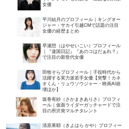
女優
平川結月のプロフィール｜キングオー
ジャー・サカイ引越CMで話題の注目
女優の経歴まとめ
早瀬憩（はやせいこい）プロフィール
｜『違国日記』『あのコはだぁれ？』
で注目の新世代女優
田牧そらプロフィール｜子役時代から
活躍する実力派若手女優【突撃！カネ
オくん・リュウソウジャー・映画AI崩
壊ほか】
坂巻有紗（さかまきありさ）プロフィ
ール｜仮面ライダーガッチャードで注
目の所沢発マルチタレント
清原果耶（きよはら かや）プロフィー