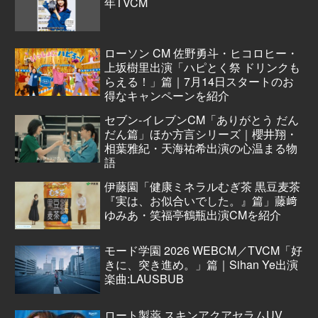
年TVCM
ローソン CM 佐野勇斗・ヒコロヒー・
上坂樹里出演「ハピとく祭 ドリンクも
らえる！」篇｜7月14日スタートのお
得なキャンペーンを紹介
セブン‐イレブンCM「ありがとう だん
だん篇」ほか方言シリーズ｜櫻井翔・
相葉雅紀・天海祐希出演の心温まる物
語
伊藤園「健康ミネラルむぎ茶 黒豆麦茶
『実は、お似合いでした。』篇」藤﨑
ゆみあ・笑福亭鶴瓶出演CMを紹介
モード学園 2026 WEBCM／TVCM「好
きに、突き進め。」篇｜Sihan Ye出演
楽曲:LAUSBUB
ロート製薬 スキンアクアセラムUV