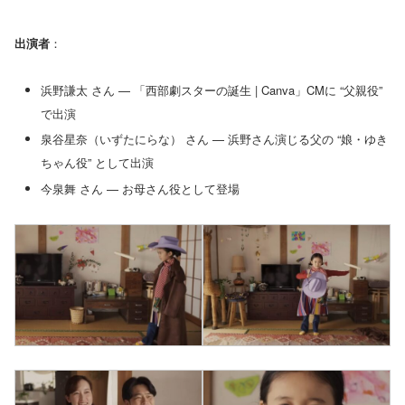
出演者
：
浜野謙太 さん — 「西部劇スターの誕生 | Canva」CMに “父親役”
で出演
泉谷星奈（いずたにらな） さん — 浜野さん演じる父の “娘・ゆき
ちゃん役” として出演
今泉舞 さん — お母さん役として登場