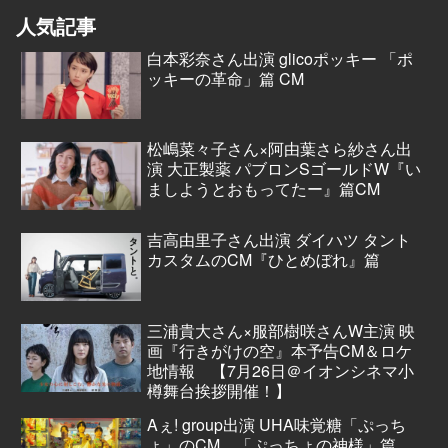
人気記事
白本彩奈さん出演 glicoポッキー 「ポ
ッキーの革命」篇 CM
松嶋菜々子さん×阿由葉さら紗さん出
演 大正製薬 パブロンSゴールドW『い
ましようとおもってたー』篇CM
吉高由里子さん出演 ダイハツ タント
カスタムのCM『ひとめぼれ』篇
三浦貴大さん×服部樹咲さんW主演 映
画『行きがけの空』本予告CM＆ロケ
地情報 【7月26日＠イオンシネマ小
樽舞台挨拶開催！】
Aぇ! group出演 UHA味覚糖「ぷっち
ょ」のCM 「ぷっちょの神様」篇