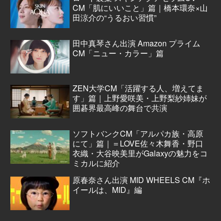
CM「肌にいいこと」篇｜橋本環奈×山
田涼介の“うるおい習慣”
田中真琴さん出演 Amazon プライム
CM「ニュー・カラー」篇
ZEN大学CM「活躍する人、増えてま
す」篇｜上野愛咲美・上野梨紗姉妹が
囲碁界最高峰の舞台で共演
ソフトバンクCM「アルパカ族・高原
にて」篇｜＝LOVE佐々木舞香・野口
衣織・大谷映美里がGalaxyの魅力をコ
ミカルに紹介
原春奈さん出演 MID WHEELS CM『ホ
イールは、MID』編