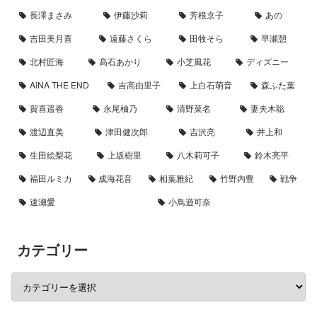
長澤まさみ
伊藤沙莉
芳根京子
あの
吉田美月喜
遠藤さくら
田牧そら
早瀬憩
北村匠海
髙石あかり
小芝風花
ディズニー
AiNA THE END
吉高由里子
上白石萌音
森ふた葉
賀喜遥香
永尾柚乃
清野菜名
妻夫木聡
渡辺直美
津田健次郎
吉沢亮
井上和
生田絵梨花
上坂樹里
八木莉可子
鈴木亮平
福田ルミカ
成海花音
相葉雅紀
竹野内豊
戦争
速瀬愛
小鳥遊可奈
カテゴリー