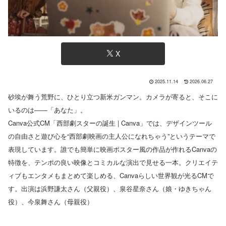
X
2025.11.14
2026.06.27
砂埃が舞う荒野に、ひとり立つ新米ガンマン。カメラが寄ると、そこに
いるのは――「あなた」。
Canva公式CM「西部劇スターの誕生 | Canva」では、デザインツール
の自由さと遊び心を“西部劇映画の主人公になれちゃう”というテーマで
表現しています。誰でも簡単に映画ポスター風の作品が作れるCanvaの
特徴を、テンポの良い映像とコミカルな演出で見せる一本。クリエイテ
ィブもエンタメもまとめて楽しめる、Canvaらしい世界観が光るCMで
す。出演は浜野謙太さん（父親役）、泉谷星奈さん（娘・ゆきちゃん
役）、今泉舞さん（母親役）