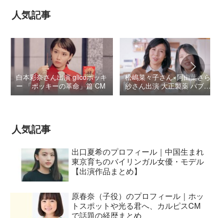
人気記事
白本彩奈さん出演 glicoポッキ
松嶋菜々子さん×阿由葉さら
ー 「ポッキーの革命」篇 CM
紗さん出演 大正製薬 パブロ
ンSゴールドW『いましよう
とおもってたー』篇CM
人気記事
出口夏希のプロフィール｜中国生まれ
東京育ちのバイリンガル女優・モデル
【出演作品まとめ】
原春奈（子役）のプロフィール｜ホッ
トスポットや光る君へ、カルピスCM
で話題の経歴まとめ