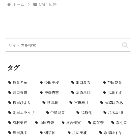
浜野謙太さんが、ビジネスパーソ
舞台に、浜野さん演じるビジネス
ホーム
CM・広告
ンを演じています。...
パーソンがミンティアを口にし...
タグ
原菜乃華
今田美桜
出口夏希
芦田愛菜
川口春奈
池端杏慈
清原果耶
広瀬すず
桜田ひより
杉咲花
宮迫翠月
藤﨑ゆみあ
池田エライザ
中島瑠菜
福原遥
乃木坂46
有村架純
山田杏奈
河合優実
南琴奈
森七菜
堀田真由
畑芽育
浜辺美波
永瀬ゆずな