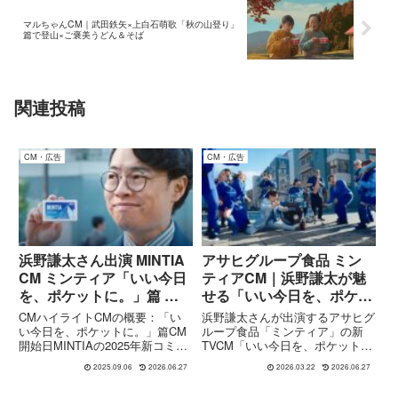
マルちゃんCM｜武田鉄矢×上白石萌歌「秋の山登り」
篇で登山×ご褒美うどん＆そば
関連投稿
CM・広告
CM・広告
浜野謙太さん出演 MINTIA
アサヒグループ食品 ミン
CM ミンティア「いい今日
ティアCM｜浜野謙太が魅
を、ポケットに。」篇 楽
せる「いい今日を、ポケッ
曲 ジャクソン5「I Want
トに。」雨上がりの軽やか
CMハイライトCMの概要：「い
浜野謙太さんが出演するアサヒグ
You Back」
な一歩
い今日を、ポケットに。」篇CM
ループ食品「ミンティア」の新
開始日MINTIAの2025年新コミュ
TVCM「いい今日を、ポケット
ニケーション「いい今日を、ポケ
に。雨上がり」篇が、2026年3月
2025.09.06
2026.06.27
2026.03.22
2026.06.27
ットに。」篇は、2025年3月7日
6日より全国で放映開始されまし
から放映開始されました。出演者
た。本CMでは、雨上がりの街を