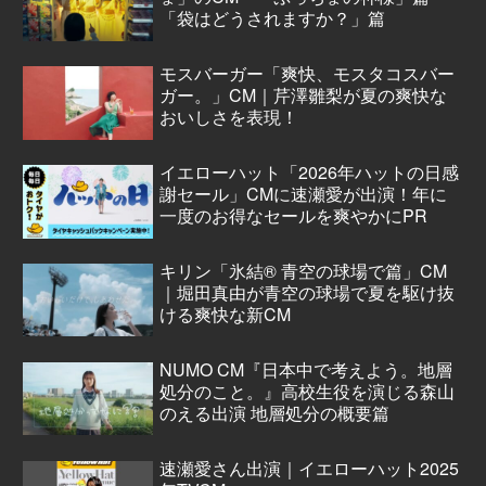
「袋はどうされますか？」篇
モスバーガー「爽快、モスタコスバー
ガー。」CM｜芹澤雛梨が夏の爽快な
おいしさを表現！
イエローハット「2026年ハットの日感
謝セール」CMに速瀬愛が出演！年に
一度のお得なセールを爽やかにPR
キリン「氷結® 青空の球場で篇」CM
｜堀田真由が青空の球場で夏を駆け抜
ける爽快な新CM
NUMO CM『日本中で考えよう。地層
処分のこと。』高校生役を演じる森山
のえる出演 地層処分の概要篇
速瀬愛さん出演｜イエローハット2025