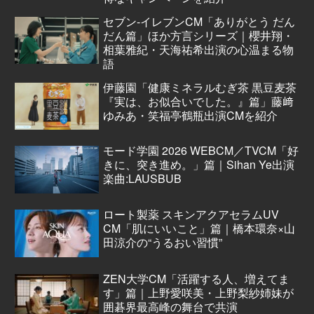
セブン‐イレブンCM「ありがとう だん
だん篇」ほか方言シリーズ｜櫻井翔・
相葉雅紀・天海祐希出演の心温まる物
語
伊藤園「健康ミネラルむぎ茶 黒豆麦茶
『実は、お似合いでした。』篇」藤﨑
ゆみあ・笑福亭鶴瓶出演CMを紹介
モード学園 2026 WEBCM／TVCM「好
きに、突き進め。」篇｜Sihan Ye出演
楽曲:LAUSBUB
ロート製薬 スキンアクアセラムUV
CM「肌にいいこと」篇｜橋本環奈×山
田涼介の“うるおい習慣”
ZEN大学CM「活躍する人、増えてま
す」篇｜上野愛咲美・上野梨紗姉妹が
囲碁界最高峰の舞台で共演