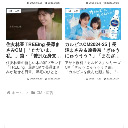
リアスな存在“N”として登場。オ
娘・芽衣を亡くした佳恵（長澤ま
2026.03.28
2026.06.27
2025.06.15
2025.09.28
フィスの通信環境改善をテーマ
さみさん）は、骨董市で娘に似た
に、ビジネス現場の変化をドラマ
人形・アヤを購入し、心の癒しを
CM・広告
CM・広告
チックかつユーモラスに描いた作
得る。ほどなくして夫・忠彦（瀬
品です。屋上からオペラグラス...
戸康史さん）は実の娘・真衣...
住友林業 TREEing 長澤ま
カルピスCM2024-25｜長
さみCM｜「ただいま、
澤まさみ＆原春奈「ぎゅう
私。」篇・「贅沢な身支
にゅううう？」「まなざ
度」篇の魅力
し」「三世代」まで徹底解
住友林業の新しい木の家ブランド
アサヒ飲料「カルピス」シリーズ
説
「TREEing」最新CMで長澤まさ
CM「ぎゅうにゅううう？編」
みが魅せる日常。帰宅のひととき
「カルピスを飲んだ顔」編、「ま
や朝の支度を心地よく描いた「た
なざし」編「三世代」編の内容を
2026.01.10
2026.06.27
2025.11.23
2026.06.27
だいま、私。」篇・「贅沢な身支
詳しく紹介。長澤まさみさん＆子
度」篇をストーリーテリングで解
役・原春奈さんの親子共演、三世
説します。
代に広がるカルピスの記憶、CM
ホーム
CM・広告
ソング「あいみょん／ラッキーカ
ラー」もまとめます。