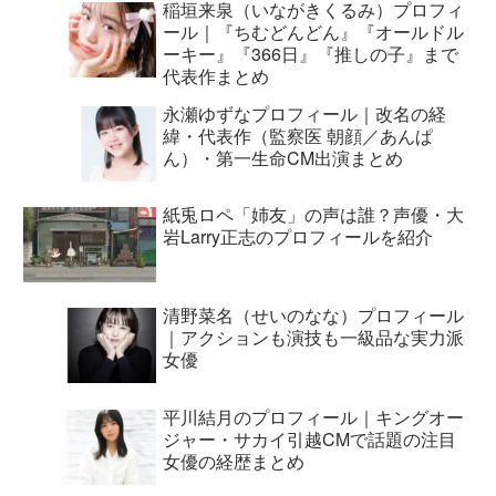
稲垣来泉（いながきくるみ）プロフィ
ール｜『ちむどんどん』『オールドル
ーキー』『366日』『推しの子』まで
代表作まとめ
永瀬ゆずなプロフィール｜改名の経
緯・代表作（監察医 朝顔／あんぱ
ん）・第一生命CM出演まとめ
紙兎ロペ「姉友」の声は誰？声優・大
岩Larry正志のプロフィールを紹介
清野菜名（せいのなな）プロフィール
｜アクションも演技も一級品な実力派
女優
平川結月のプロフィール｜キングオー
ジャー・サカイ引越CMで話題の注目
女優の経歴まとめ