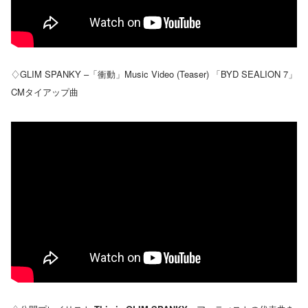
♢GLIM SPANKY –「衝動」Music Video (Teaser) 「BYD SEALION 7」
CMタイアップ曲