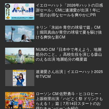
イエローハット「2026年ハットの日感
謝セール」CMに速瀬愛が出演！年に
一度のお得なセールを爽やかにPR
キリン「氷結® 青空の球場で篇」CM
｜堀田真由が青空の球場で夏を駆け抜
ける爽快な新CM
NUMO CM『日本中で考えよう。地層
処分のこと。』高校生役を演じる森山
のえる出演 地層処分の概要篇
速瀬愛さん出演｜イエローハット2025
年TVCM
ローソン CM 佐野勇斗・ヒコロヒー・
上坂樹里出演「ハピとく祭 ドリンクも
らえる！」篇｜7月14日スタートのお
得なキャンペーンを紹介