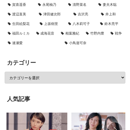
賀喜遥香
永尾柚乃
清野菜名
妻夫木聡
渡辺直美
津田健次郎
吉沢亮
井上和
生田絵梨花
上坂樹里
八木莉可子
鈴木亮平
福田ルミカ
成海花音
相葉雅紀
竹野内豊
戦争
速瀬愛
小鳥遊可奈
カテゴリー
人気記事