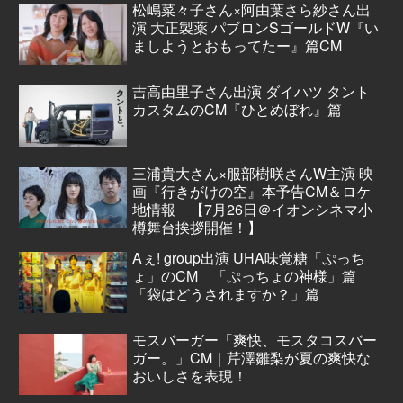
松嶋菜々子さん×阿由葉さら紗さん出
演 大正製薬 パブロンSゴールドW『い
ましようとおもってたー』篇CM
吉高由里子さん出演 ダイハツ タント
カスタムのCM『ひとめぼれ』篇
三浦貴大さん×服部樹咲さんW主演 映
画『行きがけの空』本予告CM＆ロケ
地情報 【7月26日＠イオンシネマ小
樽舞台挨拶開催！】
Aぇ! group出演 UHA味覚糖「ぷっち
ょ」のCM 「ぷっちょの神様」篇
「袋はどうされますか？」篇
モスバーガー「爽快、モスタコスバー
ガー。」CM｜芹澤雛梨が夏の爽快な
おいしさを表現！