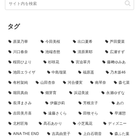
タグ
原菜乃華
今田美桜
出口夏希
芦田愛菜
川口春奈
池端杏慈
清原果耶
広瀬すず
桜田ひより
杉咲花
宮迫翠月
藤﨑ゆみあ
池田エライザ
中島瑠菜
福原遥
乃木坂46
有村架純
山田杏奈
河合優実
南琴奈
森七菜
堀田真由
畑芽育
浜辺美波
永瀬ゆずな
長澤まさみ
伊藤沙莉
芳根京子
あの
吉田美月喜
遠藤さくら
田牧そら
早瀬憩
北村匠海
髙石あかり
小芝風花
ディズニー
AiNA THE END
吉高由里子
上白石萌音
森ふた葉