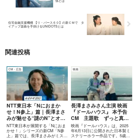
係とは
住宅金融支援機構 【リ・バース６０】の新ＣＭで タ
イアップ楽曲を手掛けるUNIDOTSとは
関連投稿
CM・広告
映画
NTT東日本「Nにおまか
長澤まさみさん主演 映画
せ！N参上」篇｜長澤まさ
『ドールハウス』 本予告
みが魅せる“謎のN”とオフ
CM 主題歌 ずっと真夜
ィス改革
中でいいのに。『形』
NTT東日本が展開する「Nにおま
映画『ドールハウス』は、2025
かせ！」シリーズの新CM「N参
年6月13日に公開された日本製ミ
上」篇では、長澤まさみがミステ
ステリーホラー作品です。5歳の