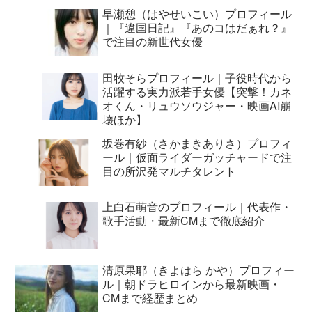
早瀬憩（はやせいこい）プロフィール
｜『違国日記』『あのコはだぁれ？』
で注目の新世代女優
田牧そらプロフィール｜子役時代から
活躍する実力派若手女優【突撃！カネ
オくん・リュウソウジャー・映画AI崩
壊ほか】
坂巻有紗（さかまきありさ）プロフィ
ール｜仮面ライダーガッチャードで注
目の所沢発マルチタレント
上白石萌音のプロフィール｜代表作・
歌手活動・最新CMまで徹底紹介
清原果耶（きよはら かや）プロフィー
ル｜朝ドラヒロインから最新映画・
CMまで経歴まとめ