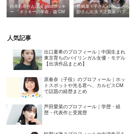
白本彩奈さん出演 glicoポッキ
松嶋菜々子さん×阿由葉さら
ー 「ポッキーの革命」篇 CM
紗さん出演 大正製薬 パブロ
ンSゴールドW『いましよう
とおもってたー』篇CM
人気記事
出口夏希のプロフィール｜中国生まれ
東京育ちのバイリンガル女優・モデル
【出演作品まとめ】
原春奈（子役）のプロフィール｜ホッ
トスポットや光る君へ、カルピスCM
で話題の経歴まとめ
芦田愛菜のプロフィール｜学歴・経
歴・代表作と受賞歴
恒那は誰？プロフィールや出演作品を