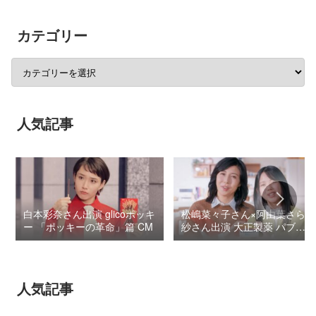
カテゴリー
人気記事
白本彩奈さん出演 glicoポッキ
松嶋菜々子さん×阿由葉さら
ー 「ポッキーの革命」篇 CM
紗さん出演 大正製薬 パブロ
ンSゴールドW『いましよう
とおもってたー』篇CM
人気記事