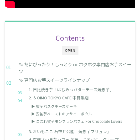
Contents
OPEN
🍠 冬にぴったり！しっとり or ホクホク専門店お芋スイー
ツ
🍠 専門店お芋スイーツラインナップ
1. 日比焼き芋「はちみつバターチーズ焼き芋」
2. ＆OIMO TOKYO CAFE 中目黒店
▶ 蜜芋バスクチーズケーキ
▶ 安納芋ペーストのアサイーボウル
▶ こぼれ蜜芋モンブランパフェ For Chocolate Lovers
3. おいもここ 石神井公園「焼き芋ブリュレ」
4. 有機さつま芋カフェ 芋菓「お芋づくしクレープ」