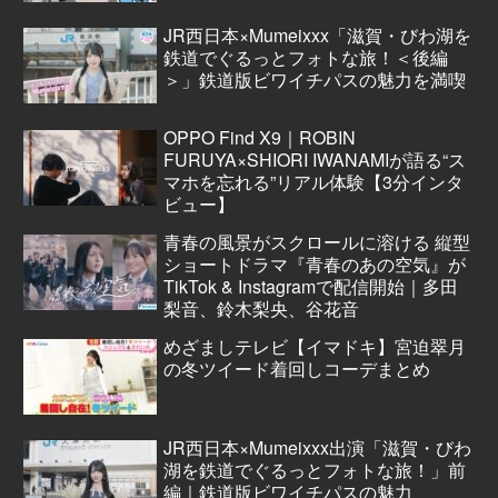
JR西日本×Mumeixxx「滋賀・びわ湖を
鉄道でぐるっとフォトな旅！＜後編
＞」鉄道版ビワイチパスの魅力を満喫
OPPO Find X9｜ROBIN
FURUYA×SHIORI IWANAMIが語る“ス
マホを忘れる”リアル体験【3分インタ
ビュー】
青春の風景がスクロールに溶ける 縦型
ショートドラマ『青春のあの空気』が
TikTok & Instagramで配信開始｜多田
梨音、鈴木梨央、谷花音
めざましテレビ【イマドキ】宮迫翠月
の冬ツイード着回しコーデまとめ
JR西日本×Mumeixxx出演「滋賀・びわ
湖を鉄道でぐるっとフォトな旅！」前
編｜鉄道版ビワイチパスの魅力