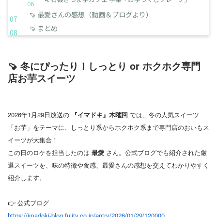
🍠 最愛さんの感想（動画＆ブログより）
🍠 まとめ
🍠 冬にぴったり！しっとり or ホクホク専門
店お芋スイーツ
2026年1月29日放送の
『イマドキ』木曜回
では、冬の人気スイーツ
「お芋」をテーマに、しっとり系からホクホク系まで専門店のおいもス
イーツが大集合！
この日のロケを担当したのは
最愛
さん。公式ブログでも紹介された厳
選スイーツを、味の特徴や食感、最愛さんの感想を交えてわかりやすく
紹介します。
👉 公式ブログ
https://imadoki-blog.fujitv.co.jp/entry/2026/01/29/120000