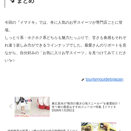
🍠 まとめ
今回の『イマドキ』では、冬に人気のお芋スイーツが専門店ごとに登
場。
しっとり系・ホクホク系どちらも魅力たっぷりで、甘さも食感もそれぞ
れ違う楽しみ方ができるラインナップでした。最愛さんのリポートを見
ながら、自分好みの「お気に入りお芋スイーツ」を見つけてみてくださ
い🍠✨
tourismguidetojapan
麻丘真央が“格別の履き心地スニーカー”を厳選紹介！
冬〜春の最新おすすめスニーカー特集【イマドキ
2026年1月28日】
仲村悠菜が厳選！ご飯が主役の絶品御膳特集【イマド