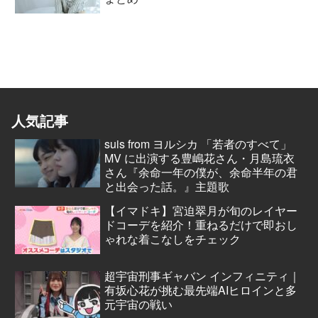
人気記事
suis from ヨルシカ 「若者のすべて」
MV に出演する豊嶋花さん・月島琉衣
さん『余命一年の僕が、余命半年の君
と出会った話。』主題歌
【イマドキ】宮迫翠月が旬のレイヤー
ドコーデを紹介！重ねるだけで即おし
ゃれな着こなしをチェック
超宇宙刑事ギャバン インフィニティ｜
有坂心花が挑む最先端AIヒロインと多
元宇宙の戦い