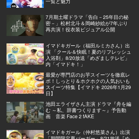
一覧と魅力
7月期土曜ドラマ「告白－25年目の秘
密－」松村北斗＆岡崎紗絵が7年ぶり
再共演！役衣装ビジュアル公開
イマドキガール（福田ルミカさん）出
演 「クール＆快眠！夏のリフレッシュ
入浴剤」8/20放送「めざましテレビ」
内「イマドキ！」
最愛が専門店のお芋スイーツを徹底レ
ポ！しっとり＆ホクホクの人気おいも
スイーツ特集【イマドキ 2026年1月29
日】
池田エライザさん主演 ドラマ『舟を編
む ～私、辞書つくります～』予告動
画 音楽 Face 2 fAKE
イマドキガール（仲村悠菜さん）出演
「期間限定夏バーガー」8/21放送『め