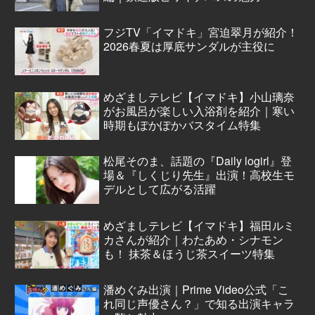
フジTV「イマドキ」宮迫翠月が紹介！
2026春夏は厚底サンダルが主役に
めざましテレビ【イマドキ】小山璃奈
がお風呂が楽しい入浴剤を紹介｜寒い
時期もぽかぽかバスタイム特集
松尾そのま、話題の『Daily logirl』登
場＆『しくじり先生』出演！高校生モ
デルとして広がる活躍
めざましテレビ【イマドキ】福田ルミ
カさんが紹介｜わたあめ・シナモン
も！ 抹茶＆ほうじ茶スイーツ特集
潘めぐみ出演｜Prime Video公式「こ
れ同じ声優さん？」で知る出演キャラ