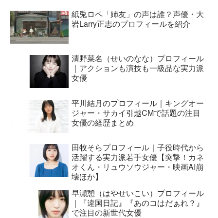
紙兎ロペ「姉友」の声は誰？声優・大
岩Larry正志のプロフィールを紹介
清野菜名（せいのなな）プロフィール
｜アクションも演技も一級品な実力派
女優
平川結月のプロフィール｜キングオー
ジャー・サカイ引越CMで話題の注目
女優の経歴まとめ
田牧そらプロフィール｜子役時代から
活躍する実力派若手女優【突撃！カネ
オくん・リュウソウジャー・映画AI崩
壊ほか】
早瀬憩（はやせいこい）プロフィール
｜『違国日記』『あのコはだぁれ？』
で注目の新世代女優