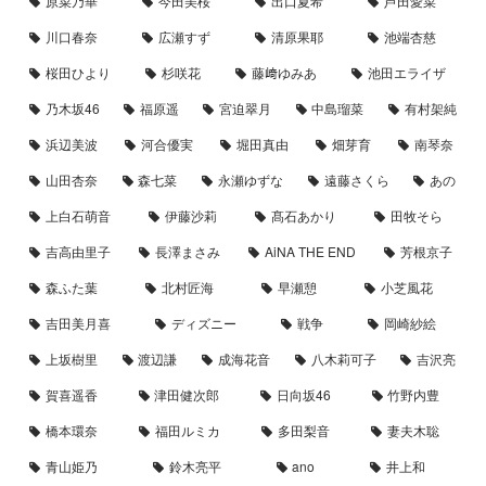
原菜乃華
今田美桜
出口夏希
芦田愛菜
川口春奈
広瀬すず
清原果耶
池端杏慈
桜田ひより
杉咲花
藤﨑ゆみあ
池田エライザ
乃木坂46
福原遥
宮迫翠月
中島瑠菜
有村架純
浜辺美波
河合優実
堀田真由
畑芽育
南琴奈
山田杏奈
森七菜
永瀬ゆずな
遠藤さくら
あの
上白石萌音
伊藤沙莉
髙石あかり
田牧そら
吉高由里子
長澤まさみ
AiNA THE END
芳根京子
森ふた葉
北村匠海
早瀬憩
小芝風花
吉田美月喜
ディズニー
戦争
岡崎紗絵
上坂樹里
渡辺謙
成海花音
八木莉可子
吉沢亮
賀喜遥香
津田健次郎
日向坂46
竹野内豊
橋本環奈
福田ルミカ
多田梨音
妻夫木聡
青山姫乃
鈴木亮平
ano
井上和