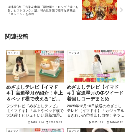
湖池屋CM 三吉彩花出演「湖池屋ストロング『濃いも
旨いもストロング』篇」和の世界観で濃厚な新商品
「辛レモン」を表現
関連投稿
エンタメ
エンタメ
めざましテレビ【イマド
めざましテレビ【イマド
キ】宮迫翠月が紹介！卓上
キ】宮迫翠月の冬ツイード
＆ベッド横で映える“ビジ
着回しコーデまとめ
ュもいい”最新加湿器まと
フジテレビ『めざましテレビ』
2025年12月10日放送のめざまし
め
【イマドキ】「卓上やベッド横で
テレビ【イマドキ】「カジュアル
大活躍！ビジュもいい最新加湿
＆きれいめ◎着回し自在！冬ツイ
器」回を紹介。宮迫翠月さんがロ
ード」を解説。宮迫翠月さんが紹
2025.11.14
2026.06.22
2025.12.11
2026.06.22
フトやフランフランで選んだ、お
介したLAGUNAMOON・
しゃれで映える最新加湿器のライ
RESEXXY・GRL・MURUAのツ
エンタメ
エンタメ