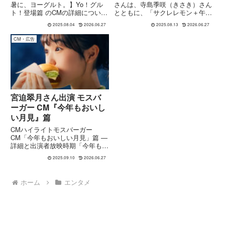
暑に、ヨーグルト。】Yo！グル
さんは、寺島季咲（きさき）さん
ト！登場篇 のCMの詳細について
とともに、「サクレレモン＋午後
のご紹介です：📺 CM概要タイト
の紅茶レモンティー」で話題の
2025.08.04
2026.06.27
2025.08.13
2026.06.27
ル：「夏の猛暑に、ヨーグル
“サクレモンティー” Web CM に
ト。 Yo！グルト！登場篇」長
出演しています。ご自身の
CM・広告
さ：30秒版（ほかに15秒版も存
Instagramでも「web CMに出演
在） 制作・提供：一般社団法...
させて頂いてます...
宮迫翠月さん出演 モスバ
ーガー CM『今年もおいし
い月見』篇
CMハイライトモスバーガー
CM「今年もおいしい月見」篇 —
詳細と出演者放映時期「今年もお
いしい月見」篇は、9月10日から
2025.09.10
2026.06.27
地域によって異なる形式で放送が
開始されています。特徴と内容秋
の定番「月見フォカッチャ」がリ
ホーム
エンタメ
ニューアルして復活し、より...