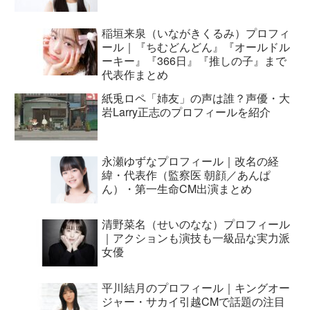
稲垣来泉（いながきくるみ）プロフィ
ール｜『ちむどんどん』『オールドル
ーキー』『366日』『推しの子』まで
代表作まとめ
紙兎ロペ「姉友」の声は誰？声優・大
岩Larry正志のプロフィールを紹介
永瀬ゆずなプロフィール｜改名の経
緯・代表作（監察医 朝顔／あんぱ
ん）・第一生命CM出演まとめ
清野菜名（せいのなな）プロフィール
｜アクションも演技も一級品な実力派
女優
平川結月のプロフィール｜キングオー
ジャー・サカイ引越CMで話題の注目