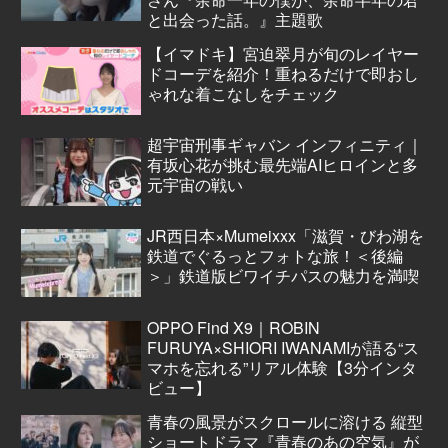
と出会った話。』主題歌
【イマドキ】宮迫翠月が旬のレイヤー
ドコーデを紹介！重ねるだけで即おし
ゃれな着こなしをチェック
超宇宙刑事ギャバン インフィニティ｜
有坂心花が挑む最先端AIヒロインと多
元宇宙の戦い
JR西日本×Mumeixxx「滋賀・びわ湖を
鉄道でぐるっとフォトな旅！＜後編
＞」鉄道版ビワイチパスの魅力を満喫
OPPO Find X9｜ROBIN
FURUYA×SHIORI IWANAMIが語る“ス
マホを忘れる”リアル体験【3分インタ
ビュー】
青春の風景がスクロールに溶ける 縦型
ショートドラマ『青春のあの空気』が