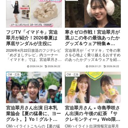
ンナップと基本情報をまとめまし
イードコーデやアイテムの特徴、
た。
細見えテクまで詳しくまとめま
す。
フジTV「イマドキ」宮迫
寒さゼロ作戦！宮迫翠月が
翠月が紹介！2026春夏は
選ぶこの冬の最強あったか
厚底サンダルが主役に
グッズ＆ウェア特集🔥
2026年1月21日「イマド
2026年4月22日放送のフジテレビ
宮迫翠月が「イマドキ」で冬の寒
キ」
「めざましテレビ」内コーナー
さを心地よく乗り越えるおすすめ
「イマドキ」では、宮迫翠月さん
のあったかグッズ＆ウェアを紹
が「今年も厚底が大人気！春夏マ
介。人気アイテムの特徴・価格・
2026.04.24
2026.06.22
2026.01.21
2026.06.22
ストの旬サンダル」をテーマに、
使い心地を動画・公式ブログをも
最新トレンドのサンダルを紹介し
とにわかりやすくまとめました。
CM・広告
CM・広告
ました。番組では、RANDAのリ
ボン付きウェッジサンダル...
宮迫翠月さん出演 日本乳
宮迫翠月さん × 寺島季咲さ
業協会【夏の猛暑に、ヨー
ん出演の 午後の紅茶 『サ
グルト。】Yo！グルト！
クレモンティー』Web限定
登場篇 のCM
CM (Instagram)
CMハイライトこちらの【夏の猛
CMハイライト出演情報宮迫翠月