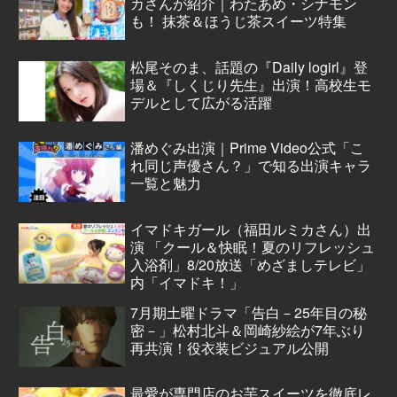
カさんが紹介｜わたあめ・シナモン
も！ 抹茶＆ほうじ茶スイーツ特集
松尾そのま、話題の『Daily logirl』登
場＆『しくじり先生』出演！高校生モ
デルとして広がる活躍
潘めぐみ出演｜Prime Video公式「こ
れ同じ声優さん？」で知る出演キャラ
一覧と魅力
イマドキガール（福田ルミカさん）出
演 「クール＆快眠！夏のリフレッシュ
入浴剤」8/20放送「めざましテレビ」
内「イマドキ！」
7月期土曜ドラマ「告白－25年目の秘
密－」松村北斗＆岡崎紗絵が7年ぶり
再共演！役衣装ビジュアル公開
最愛が専門店のお芋スイーツを徹底レ