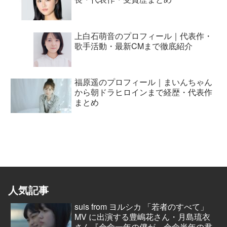
上白石萌音のプロフィール｜代表作・
歌手活動・最新CMまで徹底紹介
福原遥のプロフィール｜まいんちゃん
から朝ドラヒロインまで経歴・代表作
まとめ
人気記事
suis from ヨルシカ 「若者のすべて」
MV に出演する豊嶋花さん・月島琉衣
さん『余命一年の僕が、余命半年の君