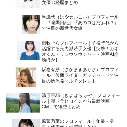
女優の経歴まとめ
早瀬憩（はやせいこい）プロフィール
｜『違国日記』『あのコはだぁれ？』
で注目の新世代女優
田牧そらプロフィール｜子役時代から
活躍する実力派若手女優【突撃！カネ
オくん・リュウソウジャー・映画AI崩
壊ほか】
坂巻有紗（さかまきありさ）プロフィ
ール｜仮面ライダーガッチャードで注
目の所沢発マルチタレント
清原果耶（きよはら かや）プロフィー
ル｜朝ドラヒロインから最新映画・
CMまで経歴まとめ
原菜乃華のプロフィール｜年齢・身
長・代表作・受賞歴まとめ