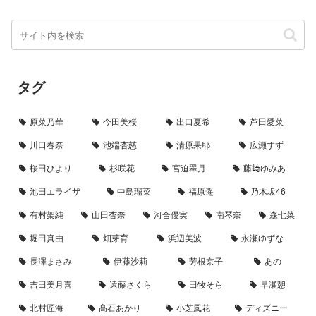
タグ
原菜乃華
今田美桜
出口夏希
芦田愛菜
川口春奈
池端杏慈
清原果耶
広瀬すず
桜田ひより
杉咲花
宮迫翠月
藤﨑ゆみあ
池田エライザ
中島瑠菜
福原遥
乃木坂46
有村架純
山田杏奈
河合優実
南琴奈
森七菜
堀田真由
畑芽育
浜辺美波
永瀬ゆずな
長澤まさみ
伊藤沙莉
芳根京子
あの
吉田美月喜
遠藤さくら
田牧そら
早瀬憩
北村匠海
髙石あかり
小芝風花
ディズニー