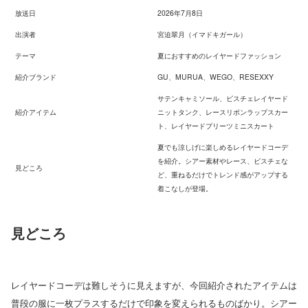
放送日
2026年7月8日
出演者
宮迫翠月（イマドキガール）
テーマ
夏におすすめのレイヤードファッション
紹介ブランド
GU、MURUA、WEGO、RESEXXY
サテンキャミソール、ビスチェレイヤード
紹介アイテム
ニットタンク、レースリボンラップスカー
ト、レイヤードプリーツミニスカート
夏でも涼しげに楽しめるレイヤードコーデ
を紹介。シアー素材やレース、ビスチェな
見どころ
ど、重ねるだけでトレンド感がアップする
着こなしが登場。
見どころ
レイヤードコーデは難しそうに見えますが、今回紹介されたアイテムは
普段の服に一枚プラスするだけで印象を変えられるものばかり。シアー