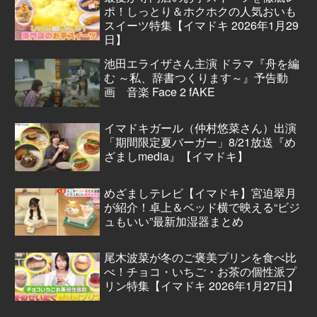
ポ！しっとり＆ホクホクの人気おいも
スイーツ特集【イマドキ 2026年1月29
日】
池田エライザさん主演 ドラマ『舟を編
む ～私、辞書つくります～』予告動
画 音楽 Face 2 fAKE
イマドキガール（仲村悠菜さん）出演
「期間限定夏バーガー」8/21放送『め
ざましmedia』【イマドキ】
めざましテレビ【イマドキ】宮迫翠月
が紹介！卓上＆ベッド横で映える“ビジ
ュもいい”最新加湿器まとめ
尾木波菜が冬のご褒美プリンを食べ比
べ！チョコ・いちご・お茶の個性派プ
リン特集【イマドキ 2026年1月27日】