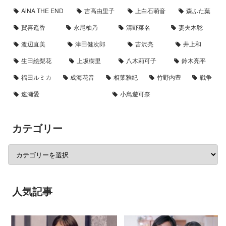
AiNA THE END
吉高由里子
上白石萌音
森ふた葉
賀喜遥香
永尾柚乃
清野菜名
妻夫木聡
渡辺直美
津田健次郎
吉沢亮
井上和
生田絵梨花
上坂樹里
八木莉可子
鈴木亮平
福田ルミカ
成海花音
相葉雅紀
竹野内豊
戦争
速瀬愛
小鳥遊可奈
カテゴリー
人気記事