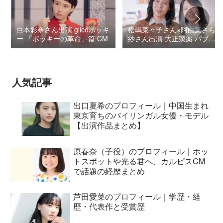
白本彩奈さん出演 glicoポッキ
松嶋菜々子さん×阿由葉さら
ー 「ポッキーの革命」篇 CM
紗さん出演 大正製薬 パブロ
ンSゴールドW『いましよう
とおもってたー』篇CM
人気記事
出口夏希のプロフィール｜中国生まれ
東京育ちのバイリンガル女優・モデル
【出演作品まとめ】
原春奈（子役）のプロフィール｜ホッ
トスポットや光る君へ、カルピスCM
で話題の経歴まとめ
芦田愛菜のプロフィール｜学歴・経
歴・代表作と受賞歴